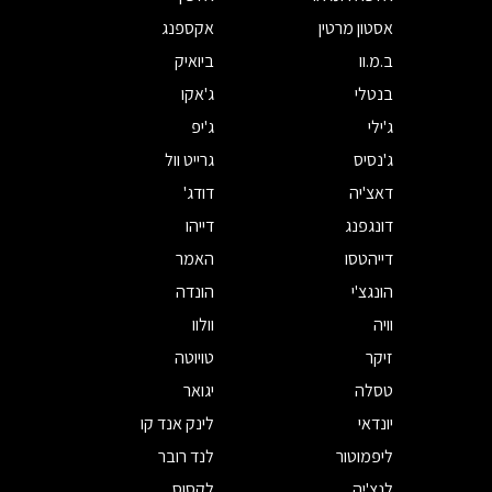
אסטון מרטין
אקספנג
ב.מ.וו
ביואיק
בנטלי
ג'אקו
ג'ילי
ג'יפ
ג'נסיס
גרייט וול
דאצ'יה
דודג'
דונגפנג
דייהו
דייהטסו
האמר
הונגצ'י
הונדה
וויה
וולוו
זיקר
טויוטה
טסלה
יגואר
יונדאי
לינק אנד קו
ליפמוטור
לנד רובר
לנצ'יה
לקסוס