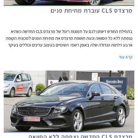
מרצדס CLS עוברת מתיחת פנים
בתחילת החודש דיווחנו לכם על תמונות ריגול של מרצדס CLS החדשה כשהיא
נצפתה ללא כל הסוואה וכעת חושפת מרצדס את מתיחת הפנים למכונית הקופה
ארבע דלתות הגדולה שלה באופן רשמי. השינויים בעיצוב עדינים וכוללים בעיקר
עדכון לפנסים ולפגושים עם קווים מעוגלים וזורמים יותר מאשר בדגם היוצא.
קרא עוד
השבכה הקדמית עודכנה גם היא ומציגה כעת פס כרום מרכזי אחד כשמסביבו
נמצאים עשרות עיגולי כרום דמויי יהלומים.
מרצדס CLS החדשה נצפתה ללא הסוואה