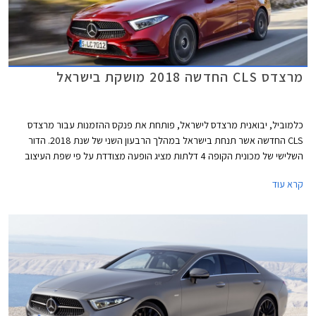
מרצדס CLS החדשה 2018 מושקת בישראל
כלמוביל, יבואנית מרצדס לישראל, פותחת את פנקס ההזמנות עבור מרצדס
CLS החדשה אשר תנחת בישראל במהלך הרבעון השני של שנת 2018. הדור
השלישי של מכונית הקופה 4 דלתות מציג הופעה מצודדת על פי שפת העיצוב
החדשה של מרצדס, המזוהה עם הפנסים המחודדים שיזלגו גם לדגמי החברה
קרא עוד
העתידיים.