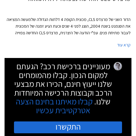
הדור השני של מרצדס CLS, מכונית הקופה 4 דלתות הגדולה שלמעשה המציאה
את הסגמנט בשנת 2004, הוצג לפני 4 שנים וכעת הגיע זמנה של המכונית
לעבור מתיחת פנים. עפ"י הודעה של היצרנית, מרצדס CLS החדשה צפוייה
להיחשף באופן רשמי בחודש אוקטובר הקרוב אך השמועות ברשת מדברות על
קרא עוד
חשיפה מוקדמת יותר שעשויה להתקיים כבר בחודש הקרוב בפסטיבל המהירות
בגודווד, אנגליה.
מעוניינים ברכישת רכב? הגעתם
למקום הנכון. קבלו מהמומחים
שלנו ייעוץ חינם, הכירו את מבצעי
הרכב וקבוצות הרכישה המיוחדות
שלנו.
קבלו מאיתנו בחינם הצעה
אטרקטיבית עכשיו
התקשרו