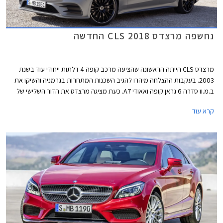
נחשפה מרצדס CLS 2018 החדשה
מרצדס CLS הייתה הראשונה שהציעה מרכב קופה 4 דלתות ייחודי עוד בשנת
2003. בעקבות ההצלחה מיהרו להגיב השכנות המתחרות בגרמניה והשיקו את
ב.מ.וו סדרה 6 גראן קופה ואאודי A7. כעת מציגה מרצדס את הדור השלישי של
CLS עם עיצוב בוגר וספורטיבי יותר. חרטום הרכב כולל יחידות תאורה מחודדות,
קרא עוד
פגוש אגרסיבי, וגריל גדול שבמרכזו מנצנץ סמל גדול של המותג. מכסה המנוע
נמתח הרחק לפנים ומרמז על יכולתו לאכלס מנוע 6 צילינדרים טורי ארוך. החלק
האחורי מציג קווים חלקים ונטולי קימורים, עם גג הגולש בהמשכיות אל מכסה תא
המטען.