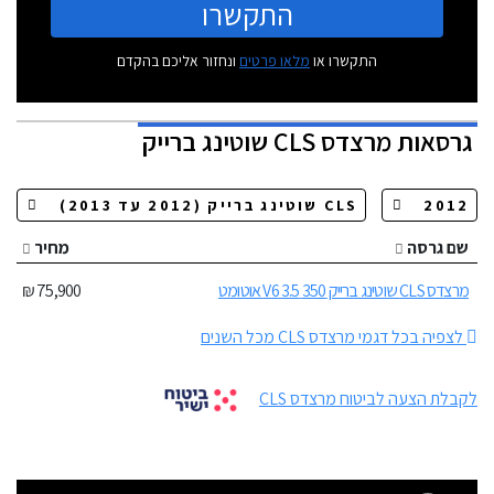
התקשרו
התקשרו או
מלאו פרטים
ונחזור אליכם בהקדם
גרסאות
מרצדס CLS שוטינג ברייק
שם גרסה
מחיר
מרצדס CLS שוטינג ברייק 350 3.5 V6 אוטומט
75,900 ₪
לצפיה בכל דגמי מרצדס CLS מכל השנים
לקבלת הצעה לביטוח מרצדס CLS