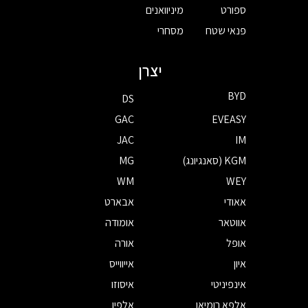
ספורט
מיניוואנים
פנאי שטח
מסחרי
יצרן
BYD
DS
GAC
EVEASY
JAC
IM
KGM (סאנגיונג)
MG
WM
WEY
אאודי
אבארט
אווטאר
אומודה
אופל
אורה
איון
אייווייס
אינפיניטי
איסוזו
אלפא רומיאו
אלפין