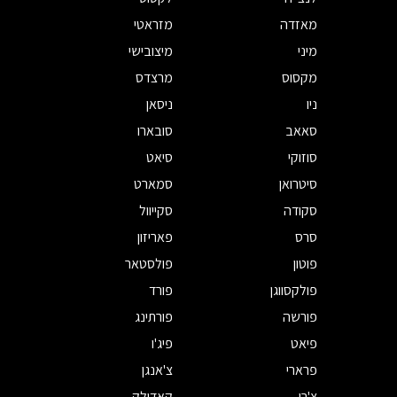
מאזדה
מזראטי
מיני
מיצובישי
מקסוס
מרצדס
ניו
ניסאן
סאאב
סובארו
סוזוקי
סיאט
סיטרואן
סמארט
סקודה
סקייוול
סרס
פאריזון
פוטון
פולסטאר
פולקסווגן
פורד
פורשה
פורתינג
פיאט
פיג'ו
פרארי
צ'אנגן
צ'רי
קאדילק