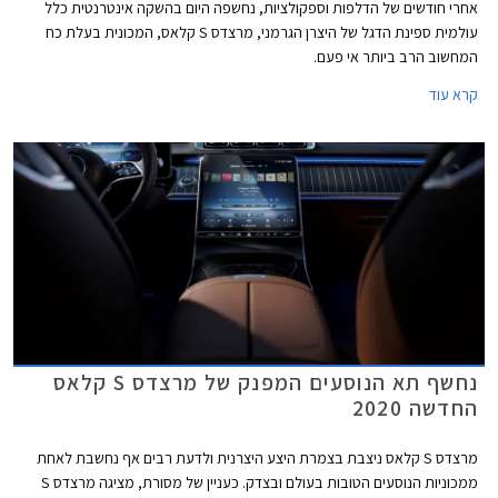
אחרי חודשים של הדלפות וספקולציות, נחשפה היום בהשקה אינטרנטית כלל
עולמית ספינת הדגל של היצרן הגרמני, מרצדס S קלאס, המכונית בעלת כח
המחשוב הרב ביותר אי פעם.
קרא עוד
נחשף תא הנוסעים המפנק של מרצדס S קלאס
החדשה 2020
מרצדס S קלאס ניצבת בצמרת היצע היצרנית ולדעת רבים אף נחשבת לאחת
ממכוניות הנוסעים הטובות בעולם ובצדק. כעניין של מסורת, מציגה מרצדס S