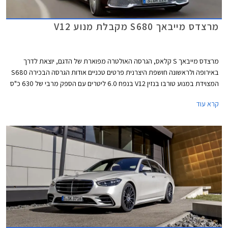
מרצדס מייבאך S680 מקבלת מנוע V12
מרצדס מייבאך S קלאס, הגרסה האולטרה מפוארת של הדגם, יוצאת לדרך
באירופה ולראשונה חושפת היצרנית פרטים טכניים אודות הגרסה הבכירה S680
המצוידת במנוע טורבו בנזין V12 בנפח 6.0 ליטרים עם הספק מרבי של 630 כ"ס
ומומנט מרבי אדיר של 91.7 קג"מ. המנוע משודך לתיבת 9 הילוכים אוטומטית
קרא עוד
ולמערכת הנעה כפולה, ומאפשר תאוצה 0-100 קמ"ש תוך 4.5 שניות ומהירות
מרבית של 250 קמ"ש. צריכת הדלק המשולבת עומדת על 7.3 ק"מ לליטר.