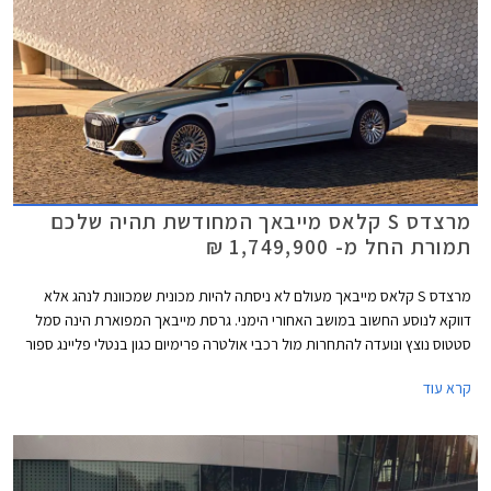
מרצדס S קלאס מייבאך המחודשת תהיה שלכם
תמורת החל מ- 1,749,900 ₪
מרצדס S קלאס מייבאך מעולם לא ניסתה להיות מכונית שמכוונת לנהג אלא
דווקא לנוסע החשוב במושב האחורי הימני. גרסת מייבאך המפוארת הינה סמל
סטטוס נוצץ ונועדה להתחרות מול רכבי אולטרה פרימיום כגון בנטלי פליינג ספור
ורולס רויס גוסט. כעת מושקת בישראל מרצדס S קלאס מייבאך לאחר מתיחת
קרא עוד
פנים המלטשת את המתכון המוכר ומבטיחה ניתוק מוחלט מהפקקים שבחוץ.
במקביל לתוספת אבזור נוחות וממשקים חדשים, המכונית מציינת פרידה די
כואבת ממנוע ה- V12 המיתולוגי בגרסה הבכירה לטובת מנוע V8 - אילוץ של
תקנות זיהום האוויר. הדגם ישווק בשתי גרסאות במחיר התחלתי של 1,749,900
₪.