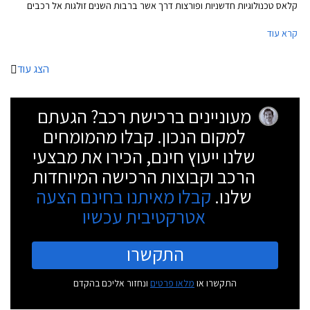
קלאס טכנולוגיות חדשניות ופורצות דרך אשר ברבות השנים זולגות אל רכבים
עממיים יותר. נזכיר כי מרצדס S קלאס בדורותיה הקודמים הייתה זו שהציגה
קרא עוד
לראשונה את כרית האוויר ואת מערכת בקרת השיוט האדפטיבית.
הצג עוד
מעוניינים ברכישת רכב? הגעתם
למקום הנכון. קבלו מהמומחים
שלנו ייעוץ חינם, הכירו את מבצעי
הרכב וקבוצות הרכישה המיוחדות
שלנו.
קבלו מאיתנו בחינם הצעה
אטרקטיבית עכשיו
התקשרו
התקשרו או
מלאו פרטים
ונחזור אליכם בהקדם