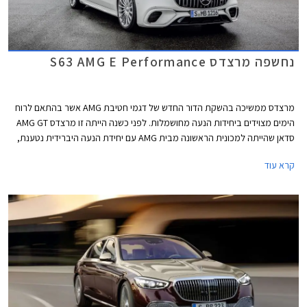
נחשפה מרצדס S63 AMG E Performance
מרצדס ממשיכה בהשקת הדור החדש של דגמי חטיבת AMG אשר בהתאם לרוח
הימים מצוידים ביחידות הנעה מחושמלות. לפני כשנה הייתה זו מרצדס AMG GT
סדאן שהייתה למכונית הראשונה מבית AMG עם יחידת הנעה היברידית נטענת,
לפני מספר חודשים הצטרפה אליה מרצדס C63 AMG החדשה, וכעת מגיע תורה
קרא עוד
של ספינת הדגל מרצדס S63 AMG E Performance.