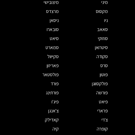
מיני
מיצובישי
מקסוס
מרצדס
ניו
ניסאן
סאאב
סובארו
סוזוקי
סיאט
סיטרואן
סמארט
סקודה
סקייוול
סרס
פאריזון
פוטון
פולסטאר
פולקסווגן
פורד
פורשה
פורתינג
פיאט
פיג'ו
פרארי
צ'אנגן
צ'רי
קאדילק
קופרה
קיה