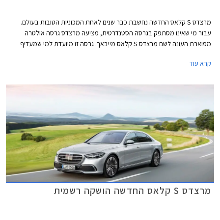
מרצדס S קלאס החדשה נחשבת כבר שנים לאחת המכוניות הטובות בעולם.
עבור מי שאינו מסתפק בגרסה הסטנדרטית, מציעה מרצדס גרסה אולטרה
מפוארת העונה לשם מרצדס S קלאס מייבאך. גרסה זו מיועדת למי שמעדיף
להעסיק נהג ולבלות את הנסיעה במושב האחורי.
קרא עוד
מרצדס S קלאס החדשה הושקה רשמית