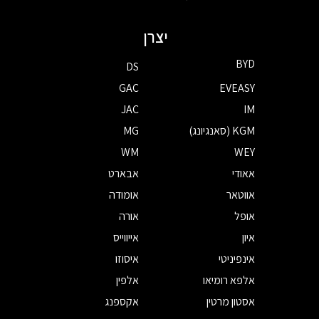
יצרן
BYD
DS
GAC
EVEASY
JAC
IM
KGM (סאנגיונג)
MG
WM
WEY
אאודי
אבארט
אווטאר
אומודה
אופל
אורה
איון
אייווייס
אינפיניטי
איסוזו
אלפא רומיאו
אלפין
אסטון מרטין
אקספנג