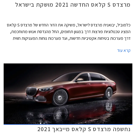
מרצדס S קלאס החדשה 2021 מושקת בישראל
כלמוביל, יבואנית מרצדס לישראל, משיקה את הדור החדש של מרצדס S קלאס
המציג טכנולוגיות פורצות דרך במגוון תחומים, החל מהנדסת אנוש מתוחכמת,
דרך מערכות בטיחות אקטיביות חדשות, ועד מערכות נוחות המעניקות חווית
נסיעה עילאית.
קרא עוד
נחשפה מרצדס S קלאס מייבאך 2021