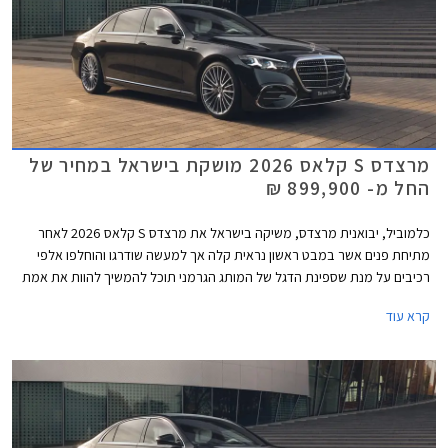
מרצדס S קלאס 2026 מושקת בישראל במחיר של
החל מ- 899,900 ₪
כלמוביל, יבואנית מרצדס, משיקה בישראל את מרצדס S קלאס 2026 לאחר
מתיחת פנים אשר במבט ראשון נראית קלה אך למעשה שודרגו והוחלפו אלפי
רכיבים על מנת שספינת הדגל של המותג הגרמני תוכל להמשיך להוות את אמת
המידה בסגמנט היוקרה. הדגם המעודכן מגיע בתצורת מרכב ארוך ובמחיר
קרא עוד
תחרותי של החל מ- 899,000 ₪, הכולל הרחבת אחריות לשנה רביעית וחבילת
3 טיפולים תקופתיים.