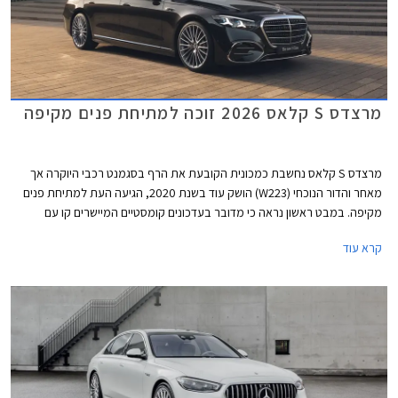
מרצדס S קלאס 2026 זוכה למתיחת פנים מקיפה
מרצדס S קלאס נחשבת כמכונית הקובעת את הרף בסגמנט רכבי היוקרה אך
מאחר והדור הנוכחי (W223) הושק עוד בשנת 2020, הגיעה העת למתיחת פנים
מקיפה. במבט ראשון נראה כי מדובר בעדכונים קומסטיים המיישרים קו עם
הדגמים הצעירים של המותג אך מרצדס מדווחת על כ- 2,700 רכיבים חדשים
קרא עוד
ושלל שינויים עמוקים ומהותיים.