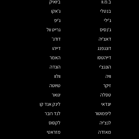
ב.מ.וו
ביואיק
בנטלי
ג'אקו
ג'ילי
ג'יפ
ג'נסיס
גרייט וול
דאצ'יה
דודג'
דונגפנג
דייהו
דייהטסו
האמר
הונגצ'י
הונדה
וויה
וולוו
זיקר
טויוטה
טסלה
יגואר
יונדאי
לינק אנד קו
ליפמוטור
לנד רובר
לנצ'יה
לקסוס
מאזדה
מזראטי