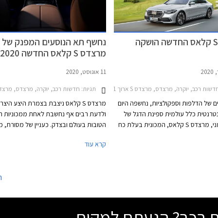
מרצדס S קלאס החדשה הושקה
נחשף תא הנוסעים המפנק של
מרצדס S קלאס החדשה 2020
11 אוגוסט, 2020
שות רכב, יוקרה, מרצדס, מרצדס S ארוך 2018-2021מרצדס S הייבריד קצר 2013-2017
תגיות:
חדשות רכב, יוקרה, מרצדס, מרצדס S ארוך 2018-2021, מרצדס S הייבריד ארוך 2013-2017מרצדס S הייבריד קצר 7
ם של הדלפות וספקולציות, נחשפה היום
מרצדס S קלאס ניצבת בצמרת היצע היצר
רנטית כלל עולמית ספינת הדגל של
ולדעת רבים אף נחשבת לאחת ממכוניות ה
היצרן הגרמני, מרצדס S קלאס, המכונית בעלת כח
הטובות בעולם ובצדק. כעניין של מסורת, מ
 ביותר אי פעם.
מרצדס S קלאס טכנולוגיות חדשניות ופור
קרא עוד
אשר ברבות השנים זולגות אל רכבים עממיים
נזכיר כי מרצדס S קלאס בדורותיה הקו
זו שהציגה לראשונה את כרית האוויר ואת 
ה
בקרת השיוט האדפטיבית.
שת רכב? הגעתם למקום