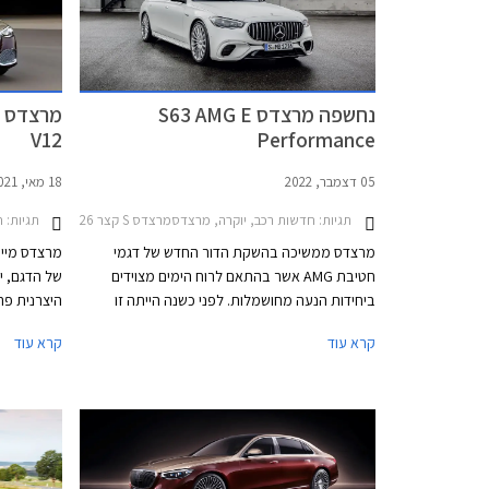
בגרסה הבכירה לטובת מנוע V8 - אילוץ של תקנות
זיהום האוויר. הדגם ישווק בשתי גרסאות במחיר
התחלתי של 1,749,900 ₪.
נחשפה מרצדס S63 AMG E
V12
Performance
05 דצמבר, 2022
18 מאי, 2021
תגיות:
חדשות רכב, יוקרה, מרצדסמרצדס S קצר 2021-2026
תגיות:
חד
מרצדס ממשיכה בהשקת הדור החדש של דגמי
חטיבת AMG אשר בהתאם לרוח הימים מצוידים
של הדגם, י
ביחידות הנעה מחושמלות. לפני כשנה הייתה זו
מרצדס AMG GT סדאן שהייתה למכונית הראשונה
קרא עוד
קרא עוד
מבית AMG עם יחידת הנעה היברידית נטענת, לפני
מספר חודשים הצטרפה אליה מרצדס C63 AMG
החדשה, וכעת מגיע תורה של ספינת הדגל מרצדס
אוטומטית 
S63 AMG E Performance.
ק"מ לליטר.