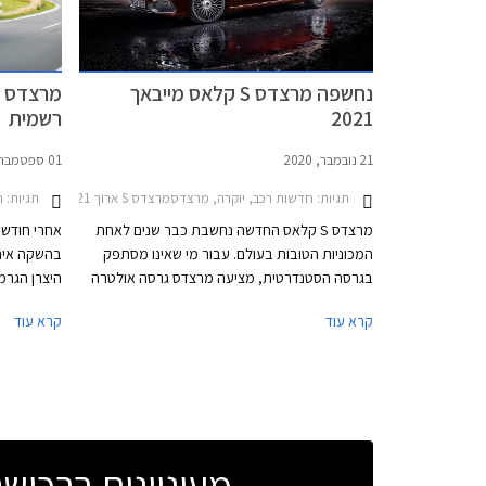
נחשפה מרצדס S קלאס מייבאך
2021
רשמית
21 נובמבר, 2020
01 ספטמבר, 2020
תגיות:
חדשות רכב, יוקרה, מרצדסמרצדס S ארוך 2018-2021
תגיות:
חד
מרצדס S קלאס החדשה נחשבת כבר שנים לאחת
אחרי חודשי
המכוניות הטובות בעולם. עבור מי שאינו מסתפק
בהשקה אינט
בגרסה הסטנדרטית, מציעה מרצדס גרסה אולטרה
מפוארת העונה לשם מרצדס S קלאס מייבאך. גרסה
המחשוב הרב
קרא עוד
קרא עוד
זו מיועדת למי שמעדיף להעסיק נהג ולבלות את
הנסיעה במושב האחורי.
מעוניינים ברכי