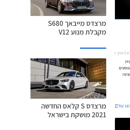
מרצדס מייבאך S680
מקבלת מנוע V12
2013-201
נית
נוסעים
ציגה
צות דרך
 יותר.
דמים הייתה
מערכת
מרצדס S קלאס החדשה
צג עוד
2021 מושקת בישראל