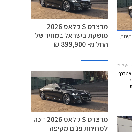
מרצדס S קלאס 2026
מושקת בישראל במחיר של
זוכה למתיחת
החל מ- 899,900 ₪
מרצדס S ארוך 2026-2026
ת את הרף
חי
 העת
י מדובר
ים
הצעירים של המותג אך מרצדס מדווחת על כ- 2,700
ם.
מרצדס S קלאס 2026 זוכה
למתיחת פנים מקיפה