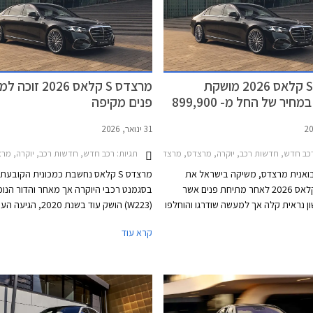
מרצדס S קלאס 2026 מושקת
מרצדס S קלאס 2026 
בישראל במחיר של החל מ- 899,900
פנים מקיפה
31 ינואר, 2026
כב חדש, חדשות רכב, יוקרה, מרצדס, מרצדס S ארוך 2026-2026מחירון רכב
תגיות:
רכב חדש, חדשות רכב, יוקרה, מרצדס, מרצדס S קצר 2021-2026
בואנית מרצדס, משיקה בישראל את
מרצדס S קלאס נחשבת כמכונית הקובע
מרצדס S קלאס 2026 לאחר מתיחת פנים אשר
בסגמנט רכבי היוקרה אך מאחר והדור הנוכ
 נראית קלה אך למעשה שודרגו והוחלפו
(W223) הושק עוד בשנת 2020, הגיעה
ם על מנת שספינת הדגל של המותג
למתיחת פנים מקיפה. במבט ראשון נראה כ
קרא עוד
ל להמשיך להוות את אמת המידה
בעדכונים קומסטיים המיישרים קו עם הדגמ
קרה. הדגם המעודכן מגיע בתצורת
מרכב ארוך ובמחיר תחרותי של החל מ- 899,000
רכיבים חדשים ושלל שינויים עמוקים ומהותיי
₪, הכולל הרחבת אחריות לשנה רביעית וחבילת 3
ופתיים.