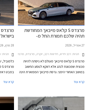
מרצדס S קלאס מייבאך המחודשת
תהיה שלכם תמורת החל מ-
₪
1,749,900 ₪
27 אפריל, 2026
28 מרץ, 2026
תגיות:
רכב חדש, חדשות רכב, יוקרה, מרצדס, מרצדס S ארוך 2026-2026מחירון רכב
תגיות:
ר
מרצדס S קלאס מייבאך מעולם לא ניסתה להיות
כלמוביל, י
מכונית שמכוונת לנהג אלא דווקא לנוסע החשוב
במושב האחורי הימני. גרסת מייבאך המפוארת הינה
במבט ראשון
סמל סטטוס נוצץ ונועדה להתחרות מול רכבי
אלפי רכיבי
קרא עוד
קרא עוד
אולטרה פרימיום כגון בנטלי פליינג ספור ורולס רויס
הגרמני תוכ
גוסט. כעת מושקת בישראל מרצדס S קלאס מייבאך
בסגמנט היו
לאחר מתיחת פנים המלטשת את המתכון המוכר
ומבטיחה ניתוק מוחלט מהפקקים שבחוץ. במקביל
לתוספת אבזור נוחות וממשקים חדשים, המכונית
טיפולים תק
מציינת פרידה די כואבת ממנוע ה- V12 המיתולוגי