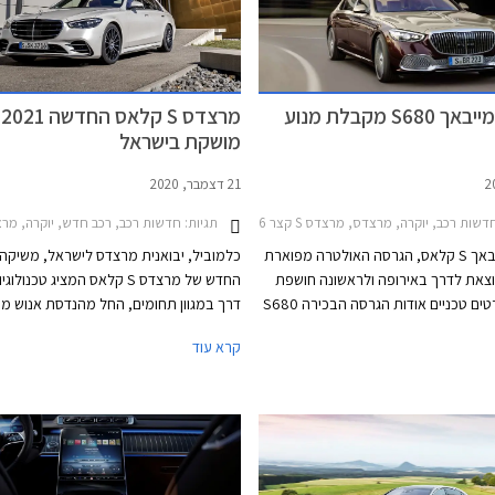
מרצדס מייבאך S680 מקבלת מנוע
מרצדס S קלאס החדשה 2021
מושקת בישראל
21 דצמבר, 2020
שות רכב, יוקרה, מרצדס, מרצדס S קצר 2021-2026, מרצדס S קלאס מייבאךS680
תגיות:
חדשות רכב, רכב חדש, יוקרה, מרצדסמרצדס S 
מרצדס מייבאך S קלאס, הגרסה האולטרה מפוארת
כלמוביל, יבואנית מרצדס לישראל, משיקה
וצאת לדרך באירופה ולראשונה חושפת
החדש של מרצדס S קלאס המציג טכנו
היצרנית פרטים טכניים אודות הגרסה הבכירה S680
דרך במגוון תחומים, החל מהנדסת אנוש מ
המצוידת במנוע טורבו בנזין V12 בנפח 6.0 ליטרים
דרך מערכות בטיחות אקטיביות חדשות, וע
קרא עוד
עם הספק מרבי של 630 כ"ס ומומנט מרבי אדיר של
מערכות נוחות המעניקות חווית נסיעה עילא
91.7 קג"מ. המנוע משודך לתיבת 9 הילוכים
ולמערכת הנעה כפולה, ומאפשר תאוצה
0-100 קמ"ש תוך 4.5 שניות ומהירות מרבית של
250 קמ"ש. צריכת הדלק המשולבת עומדת על 7.3