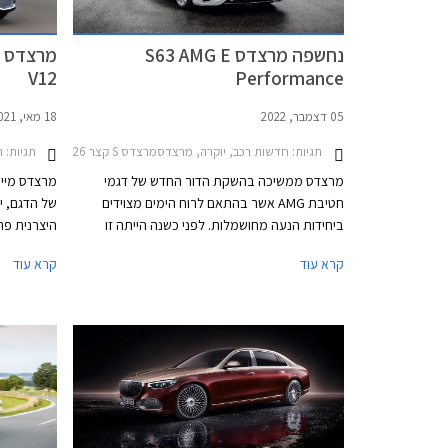
התחלתי של 1,749,900 ₪.
נחשפה מרצדס S63 AMG E
V12
Performance
05 דצמבר, 2022
18 מאי, 2021
תגיות:
חדשות רכב, יוקרה, מרצדסמרצדס S קצר 2021-2026
תגיות:
חד
מרצדס ממשיכה בהשקת הדור החדש של דגמי
חטיבת AMG אשר בהתאם לרוח הימים מצוידים
של הדגם, י
ביחידות הנעה מחושמלות. לפני כשנה הייתה זו
מרצדס AMG GT סדאן שהייתה למכונית הראשונה
קרא עוד
קרא עוד
מבית AMG עם יחידת הנעה היברידית נטענת, לפני
מספר חודשים הצטרפה אליה מרצדס C63 AMG
החדשה, וכעת מגיע תורה של ספינת הדגל מרצדס
אוטומטית 
S63 AMG E Performance.
ק"מ לליטר.