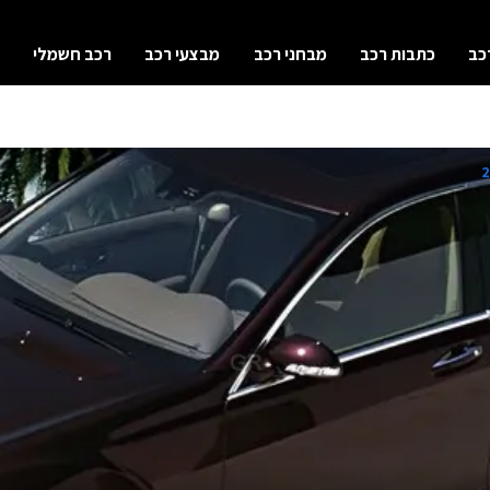
כב
כתבות רכב
מבחני רכב
מבצעי רכב
רכב חשמלי