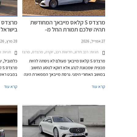
מרצדס S קלאס מייבאך המחודשת
תהיה שלכם תמורת החל מ-
₪
1,749,900 ₪
27 אפריל, 2026
28 מרץ, 2026
תגיות:
רכב חדש, חדשות רכב, יוקרה, מרצדס, מרצדס S ארוך 2026-2026מחירון רכב
תגיות:
ר
מרצדס S קלאס מייבאך מעולם לא ניסתה להיות
כלמוביל, י
מכונית שמכוונת לנהג אלא דווקא לנוסע החשוב
במושב האחורי הימני. גרסת מייבאך המפוארת הינה
במבט ראשון
סמל סטטוס נוצץ ונועדה להתחרות מול רכבי
אלפי רכיבי
קרא עוד
קרא עוד
אולטרה פרימיום כגון בנטלי פליינג ספור ורולס רויס
הגרמני תוכ
גוסט. כעת מושקת בישראל מרצדס S קלאס מייבאך
בסגמנט היו
לאחר מתיחת פנים המלטשת את המתכון המוכר
ומבטיחה ניתוק מוחלט מהפקקים שבחוץ. במקביל
לתוספת אבזור נוחות וממשקים חדשים, המכונית
טיפולים תק
מציינת פרידה די כואבת ממנוע ה- V12 המיתולוגי
בגרסה הבכירה לטובת מנוע V8 - אילוץ של תקנות
זיהום האוויר. הדגם ישווק בשתי גרסאות במחיר