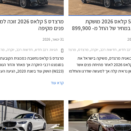
מרצדס S קלאס 2026 מושקת
מרצדס S קלאס 2026 
בישראל במחיר של החל מ- 899,900
פנים מקיפה
31 ינואר, 2026
כב חדש, חדשות רכב, יוקרה, מרצדס, מרצדס S ארוך 2026-2026מחירון רכב
תגיות:
רכב חדש, חדשות רכב, יוקרה, מרצדס, מרצדס S קצר 2021-2026
בואנית מרצדס, משיקה בישראל את
מרצדס S קלאס נחשבת כמכונית הקובע
מרצדס S קלאס 2026 לאחר מתיחת פנים אשר
בסגמנט רכבי היוקרה אך מאחר והדור הנוכ
 נראית קלה אך למעשה שודרגו והוחלפו
(W223) הושק עוד בשנת 2020, הגיעה
ם על מנת שספינת הדגל של המותג
למתיחת פנים מקיפה. במבט ראשון נראה כ
קרא עוד
ל להמשיך להוות את אמת המידה
בעדכונים קומסטיים המיישרים קו עם הדגמ
קרה. הדגם המעודכן מגיע בתצורת
מרכב ארוך ובמחיר תחרותי של החל מ- 899,000
רכיבים חדשים ושלל שינויים עמוקים ומהותיי
₪, הכולל הרחבת אחריות לשנה רביעית וחבילת 3
ופתיים.