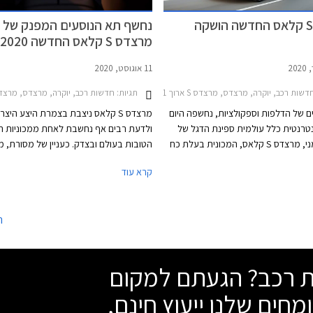
מרצדס S קלאס החדשה הושקה
נחשף תא הנוסעים המפנק של
מרצדס S קלאס החדשה 2020
11 אוגוסט, 2020
שות רכב, יוקרה, מרצדס, מרצדס S ארוך 2018-2021מרצדס S הייבריד קצר 2013-2017
תגיות:
חדשות רכב, יוקרה, מרצדס, מרצדס S ארוך 2018-2021, מרצדס S הייבריד ארוך 2013-2017מרצדס S הייבריד קצר 7
ם של הדלפות וספקולציות, נחשפה היום
מרצדס S קלאס ניצבת בצמרת היצע היצר
רנטית כלל עולמית ספינת הדגל של
ולדעת רבים אף נחשבת לאחת ממכוניות ה
היצרן הגרמני, מרצדס S קלאס, המכונית בעלת כח
הטובות בעולם ובצדק. כעניין של מסורת, מ
 ביותר אי פעם.
מרצדס S קלאס טכנולוגיות חדשניות ופור
קרא עוד
אשר ברבות השנים זולגות אל רכבים עממיים
נזכיר כי מרצדס S קלאס בדורותיה הקו
זו שהציגה לראשונה את כרית האוויר ואת 
ה
בקרת השיוט האדפטיבית.
שת רכב? הגעתם למקום
מחים שלנו ייעוץ חינם,