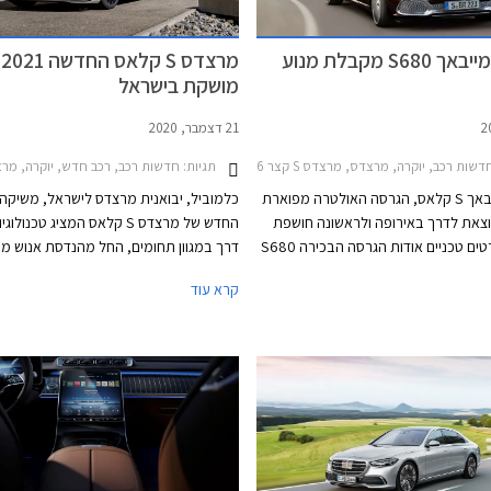
מרצדס מייבאך S680 מקבלת מנוע
מרצדס S קלאס החדשה 2021
מושקת בישראל
21 דצמבר, 2020
שות רכב, יוקרה, מרצדס, מרצדס S קצר 2021-2026, מרצדס S קלאס מייבאךS680
תגיות:
חדשות רכב, רכב חדש, יוקרה, מרצדסמרצדס S 
מרצדס מייבאך S קלאס, הגרסה האולטרה מפוארת
כלמוביל, יבואנית מרצדס לישראל, משיקה
וצאת לדרך באירופה ולראשונה חושפת
החדש של מרצדס S קלאס המציג טכנו
היצרנית פרטים טכניים אודות הגרסה הבכירה S680
דרך במגוון תחומים, החל מהנדסת אנוש מ
המצוידת במנוע טורבו בנזין V12 בנפח 6.0 ליטרים
דרך מערכות בטיחות אקטיביות חדשות, וע
קרא עוד
עם הספק מרבי של 630 כ"ס ומומנט מרבי אדיר של
מערכות נוחות המעניקות חווית נסיעה עילא
91.7 קג"מ. המנוע משודך לתיבת 9 הילוכים
ולמערכת הנעה כפולה, ומאפשר תאוצה
0-100 קמ"ש תוך 4.5 שניות ומהירות מרבית של
250 קמ"ש. צריכת הדלק המשולבת עומדת על 7.3