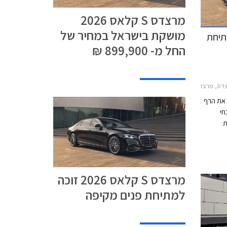
מרצדס S קלאס 2026
מושקת בישראל במחיר של
זוכה למתיחת
החל מ- 899,900 ₪
מרצדס S ארוך 2026-2026
ת את הרף
חי
 העת
י מדובר
ים
הצעירים של המותג אך מרצדס מדווחת על כ- 2,700
ם.
מרצדס S קלאס 2026 זוכה
למתיחת פנים מקיפה