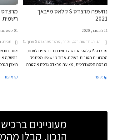
נחשפה מרצדס S קלאס מייבאך
2021
רשמית
21 נובמבר, 2020
01 ספטמבר, 2020
תגיות:
חדשות רכב, יוקרה, מרצדסמרצדס S ארוך 2018-2021
תגיות:
חד
מרצדס S קלאס החדשה נחשבת כבר שנים לאחת
אחרי חודשי
המכוניות הטובות בעולם. עבור מי שאינו מסתפק
בהשקה אינט
בגרסה הסטנדרטית, מציעה מרצדס גרסה אולטרה
מפוארת העונה לשם מרצדס S קלאס מייבאך. גרסה
המחשוב הרב
קרא עוד
קרא עוד
זו מיועדת למי שמעדיף להעסיק נהג ולבלות את
הנסיעה במושב האחורי.
מעוניינים ברכי
הנכון. קבלו מהמו