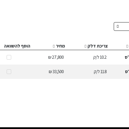
צריכת דלק
מחיר
הוסף להשוואה
ס
10.2
ל/ק
27,800 ₪
ס
11.8
ל/ק
33,500 ₪