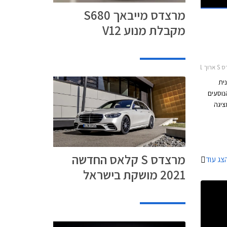
מרצדס מייבאך S680
מקבלת מנוע V12
2013-201
נית
נוסעים
ציגה
צות דרך
 יותר.
דמים הייתה
מערכת
מרצדס S קלאס החדשה
צג עוד
2021 מושקת בישראל