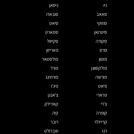
ניו
ניסאן
סאאב
סובארו
סוזוקי
סיאט
סיטרואן
סמארט
סקודה
סקייוול
סרס
פאריזון
פוטון
פולסטאר
פולקסווגן
פורד
פורשה
פורתינג
פיאט
פיג'ו
פרארי
צ'אנגן
צ'רי
קאדילק
קופרה
קיה
קרייזלר
רובר
רנו
שברולט