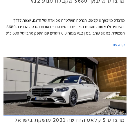
מרצדס מייבאך S680 מקבלת מנוע V12
מרצדס מייבאך S קלאס, הגרסה האולטרה מפוארת של הדגם, יוצאת לדרך
באירופה ולראשונה חושפת היצרנית פרטים טכניים אודות הגרסה הבכירה S680
המצוידת במנוע טורבו בנזין V12 בנפח 6.0 ליטרים עם הספק מרבי של 630 כ"ס
ומומנט מרבי אדיר של 91.7 קג"מ. המנוע משודך לתיבת 9 הילוכים אוטומטית
קרא עוד
ולמערכת הנעה כפולה, ומאפשר תאוצה 0-100 קמ"ש תוך 4.5 שניות ומהירות
מרבית של 250 קמ"ש. צריכת הדלק המשולבת עומדת על 7.3 ק"מ לליטר.
מרצדס S קלאס החדשה 2021 מושקת בישראל