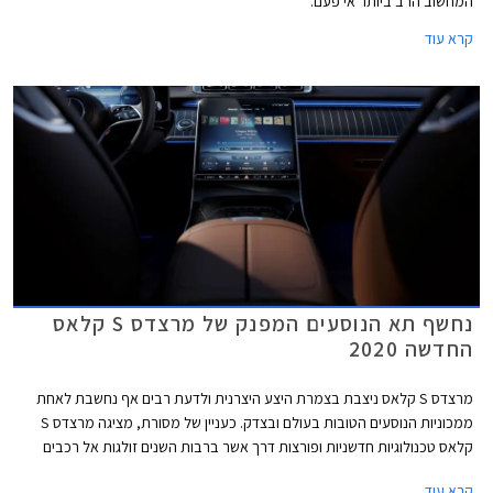
המחשוב הרב ביותר אי פעם.
קרא עוד
נחשף תא הנוסעים המפנק של מרצדס S קלאס
החדשה 2020
מרצדס S קלאס ניצבת בצמרת היצע היצרנית ולדעת רבים אף נחשבת לאחת
ממכוניות הנוסעים הטובות בעולם ובצדק. כעניין של מסורת, מציגה מרצדס S
קלאס טכנולוגיות חדשניות ופורצות דרך אשר ברבות השנים זולגות אל רכבים
עממיים יותר. נזכיר כי מרצדס S קלאס בדורותיה הקודמים הייתה זו שהציגה
קרא עוד