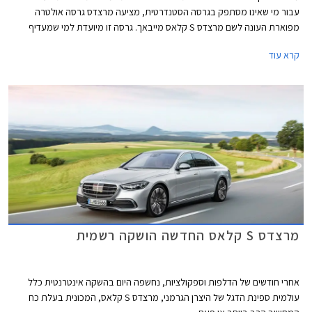
עבור מי שאינו מסתפק בגרסה הסטנדרטית, מציעה מרצדס גרסה אולטרה
מפוארת העונה לשם מרצדס S קלאס מייבאך. גרסה זו מיועדת למי שמעדיף
להעסיק נהג ולבלות את הנסיעה במושב האחורי.
קרא עוד
מרצדס S קלאס החדשה הושקה רשמית
אחרי חודשים של הדלפות וספקולציות, נחשפה היום בהשקה אינטרנטית כלל
עולמית ספינת הדגל של היצרן הגרמני, מרצדס S קלאס, המכונית בעלת כח