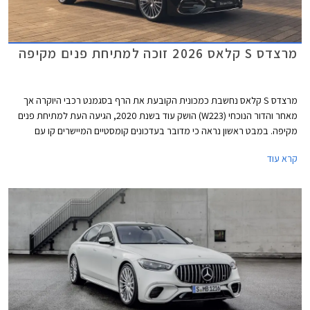
מרצדס S קלאס 2026 זוכה למתיחת פנים מקיפה
מרצדס S קלאס נחשבת כמכונית הקובעת את הרף בסגמנט רכבי היוקרה אך
מאחר והדור הנוכחי (W223) הושק עוד בשנת 2020, הגיעה העת למתיחת פנים
מקיפה. במבט ראשון נראה כי מדובר בעדכונים קומסטיים המיישרים קו עם
הדגמים הצעירים של המותג אך מרצדס מדווחת על כ- 2,700 רכיבים חדשים
קרא עוד
ושלל שינויים עמוקים ומהותיים.