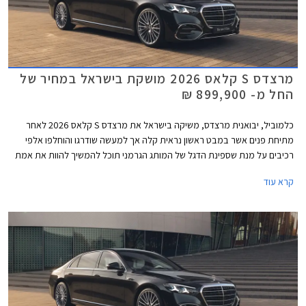
מרצדס S קלאס 2026 מושקת בישראל במחיר של
החל מ- 899,900 ₪
כלמוביל, יבואנית מרצדס, משיקה בישראל את מרצדס S קלאס 2026 לאחר
מתיחת פנים אשר במבט ראשון נראית קלה אך למעשה שודרגו והוחלפו אלפי
רכיבים על מנת שספינת הדגל של המותג הגרמני תוכל להמשיך להוות את אמת
המידה בסגמנט היוקרה. הדגם המעודכן מגיע בתצורת מרכב ארוך ובמחיר
קרא עוד
תחרותי של החל מ- 899,000 ₪, הכולל הרחבת אחריות לשנה רביעית וחבילת
3 טיפולים תקופתיים.