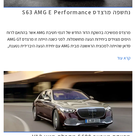
נחשפה מרצדס S63 AMG E Performance
מרצדס ממשיכה בהשקת הדור החדש של דגמי חטיבת AMG אשר בהתאם לרוח
הימים מצוידים ביחידות הנעה מחושמלות. לפני כשנה הייתה זו מרצדס AMG GT
סדאן שהייתה למכונית הראשונה מבית AMG עם יחידת הנעה היברידית נטענת,
לפני מספר חודשים הצטרפה אליה מרצדס C63 AMG החדשה, וכעת מגיע תורה
קרא עוד
של ספינת הדגל מרצדס S63 AMG E Performance.