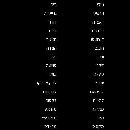
ג'ילי
ג'יפ
ג'נסיס
גרייט וול
דאצ'יה
דודג'
דונגפנג
דייהו
דייהטסו
האמר
הונגצ'י
הונדה
וויה
וולוו
זיקר
טויוטה
טסלה
יגואר
יונדאי
לינק אנד קו
ליפמוטור
לנד רובר
לנצ'יה
לקסוס
מאזדה
מזראטי
מיני
מיצובישי
מקסוס
מרצדס