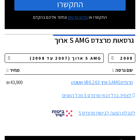
התקשרו
התקשרו או
מלאו פרטים
ונחזור אליכם בהקדם
גרסאות
מרצדס S AMG ארוך
שם גרסה
מחיר
מרצדס S AMG ארוך 63 6.2 V8 אוטומט
43,900 ₪
לצפיה בכל דגמי מרצדס S מכל השנים
לקבלת הצעה לביטוח מרצדס S