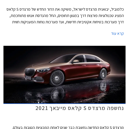
כלמוביל, יבואנית מרצדס לישראל, משיקה את הדור החדש של מרצדס S קלאס
המציג טכנולוגיות פורצות דרך במגוון תחומים, החל מהנדסת אנוש מתוחכמת,
דרך מערכות בטיחות אקטיביות חדשות, ועד מערכות נוחות המעניקות חווית
נסיעה עילאית.
קרא עוד
נחשפה מרצדס S קלאס מייבאך 2021
מרצדס S קלאס החדשה נחשבת כבר שנים לאחת המכוניות הטובות בעולם.