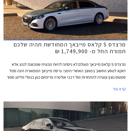
מרצדס S קלאס מייבאך המחודשת תהיה שלכם
תמורת החל מ- 1,749,900 ₪
מרצדס S קלאס מייבאך מעולם לא ניסתה להיות מכונית שמכוונת לנהג אלא
דווקא לנוסע החשוב במושב האחורי הימני. גרסת מייבאך המפוארת הינה סמל
סטטוס נוצץ ונועדה להתחרות מול רכבי אולטרה פרימיום כגון בנטלי פליינג ספור
ורולס רויס גוסט. כעת מושקת בישראל מרצדס S קלאס מייבאך לאחר מתיחת
קרא עוד
פנים המלטשת את המתכון המוכר ומבטיחה ניתוק מוחלט מהפקקים שבחוץ.
במקביל לתוספת אבזור נוחות וממשקים חדשים, המכונית מציינת פרידה די
כואבת ממנוע ה- V12 המיתולוגי בגרסה הבכירה לטובת מנוע V8 - אילוץ של
תקנות זיהום האוויר. הדגם ישווק בשתי גרסאות במחיר התחלתי של 1,749,900
₪.