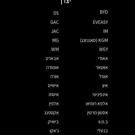
יצרן
BYD
DS
GAC
EVEASY
JAC
IM
KGM (סאנגיונג)
MG
WM
WEY
אאודי
אבארט
אווטאר
אומודה
אופל
אורה
איון
אייווייס
אינפיניטי
איסוזו
אלפא רומיאו
אלפין
אסטון מרטין
אקספנג
ב.מ.וו
ביואיק
בנטלי
ג'אקו