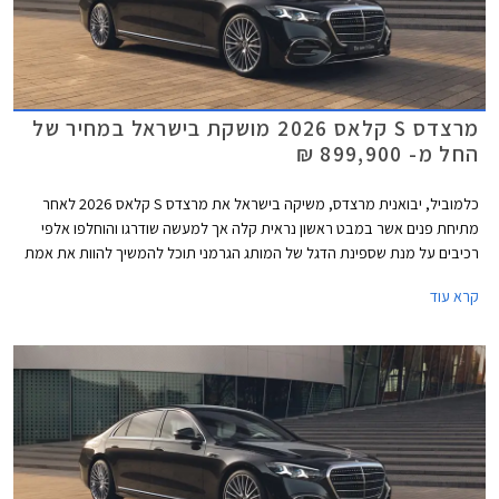
מרצדס S קלאס 2026 מושקת בישראל במחיר של
החל מ- 899,900 ₪
כלמוביל, יבואנית מרצדס, משיקה בישראל את מרצדס S קלאס 2026 לאחר
מתיחת פנים אשר במבט ראשון נראית קלה אך למעשה שודרגו והוחלפו אלפי
רכיבים על מנת שספינת הדגל של המותג הגרמני תוכל להמשיך להוות את אמת
המידה בסגמנט היוקרה. הדגם המעודכן מגיע בתצורת מרכב ארוך ובמחיר
קרא עוד
תחרותי של החל מ- 899,000 ₪, הכולל הרחבת אחריות לשנה רביעית וחבילת
3 טיפולים תקופתיים.