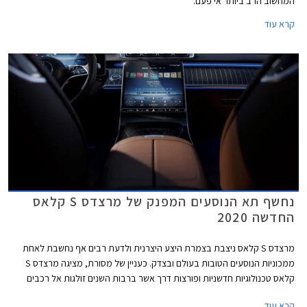
המחשוב הרב ביותר אי פעם.
קרא עוד
נחשף תא הנוסעים המפנק של מרצדס S קלאס
החדשה 2020
מרצדס S קלאס ניצבת בצמרת היצע היצרנית ולדעת רבים אף נחשבת לאחת
ממכוניות הנוסעים הטובות בעולם ובצדק. כעניין של מסורת, מציגה מרצדס S
קלאס טכנולוגיות חדשניות ופורצות דרך אשר ברבות השנים זולגות אל רכבים
עממיים יותר. נזכיר כי מרצדס S קלאס בדורותיה הקודמים הייתה זו שהציגה
קרא עוד