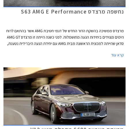
נחשפה מרצדס S63 AMG E Performance
מרצדס ממשיכה בהשקת הדור החדש של דגמי חטיבת AMG אשר בהתאם לרוח
הימים מצוידים ביחידות הנעה מחושמלות. לפני כשנה הייתה זו מרצדס AMG GT
סדאן שהייתה למכונית הראשונה מבית AMG עם יחידת הנעה היברידית נטענת,
לפני מספר חודשים הצטרפה אליה מרצדס C63 AMG החדשה, וכעת מגיע תורה
קרא עוד
של ספינת הדגל מרצדס S63 AMG E Performance.