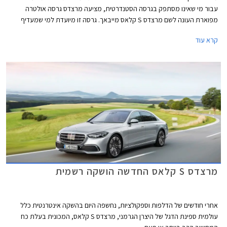
עבור מי שאינו מסתפק בגרסה הסטנדרטית, מציעה מרצדס גרסה אולטרה
מפוארת העונה לשם מרצדס S קלאס מייבאך. גרסה זו מיועדת למי שמעדיף
להעסיק נהג ולבלות את הנסיעה במושב האחורי.
קרא עוד
מרצדס S קלאס החדשה הושקה רשמית
אחרי חודשים של הדלפות וספקולציות, נחשפה היום בהשקה אינטרנטית כלל
עולמית ספינת הדגל של היצרן הגרמני, מרצדס S קלאס, המכונית בעלת כח