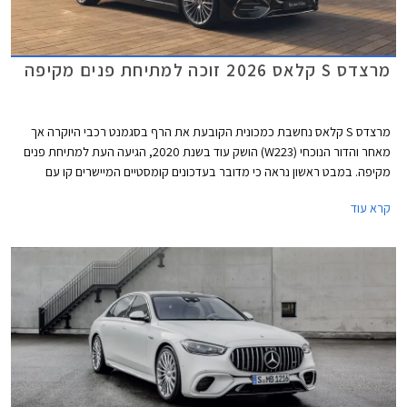
מרצדס S קלאס 2026 זוכה למתיחת פנים מקיפה
מרצדס S קלאס נחשבת כמכונית הקובעת את הרף בסגמנט רכבי היוקרה אך
מאחר והדור הנוכחי (W223) הושק עוד בשנת 2020, הגיעה העת למתיחת פנים
מקיפה. במבט ראשון נראה כי מדובר בעדכונים קומסטיים המיישרים קו עם
הדגמים הצעירים של המותג אך מרצדס מדווחת על כ- 2,700 רכיבים חדשים
קרא עוד
ושלל שינויים עמוקים ומהותיים.