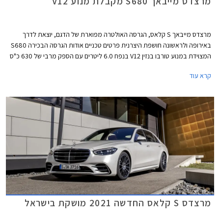
מרצדס מייבאך S680 מקבלת מנוע V12
מרצדס מייבאך S קלאס, הגרסה האולטרה מפוארת של הדגם, יוצאת לדרך
באירופה ולראשונה חושפת היצרנית פרטים טכניים אודות הגרסה הבכירה S680
המצוידת במנוע טורבו בנזין V12 בנפח 6.0 ליטרים עם הספק מרבי של 630 כ"ס
ומומנט מרבי אדיר של 91.7 קג"מ. המנוע משודך לתיבת 9 הילוכים אוטומטית
קרא עוד
ולמערכת הנעה כפולה, ומאפשר תאוצה 0-100 קמ"ש תוך 4.5 שניות ומהירות
מרבית של 250 קמ"ש. צריכת הדלק המשולבת עומדת על 7.3 ק"מ לליטר.
מרצדס S קלאס החדשה 2021 מושקת בישראל