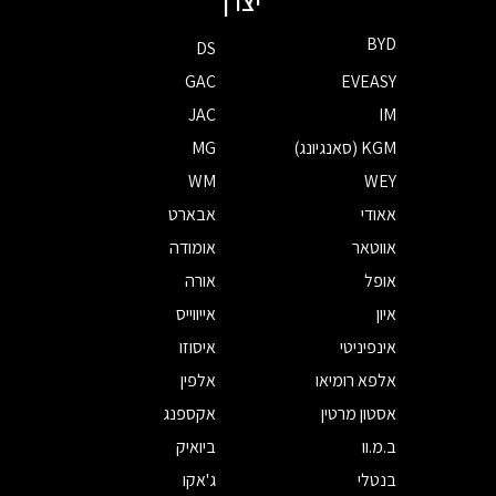
יצרן
BYD
DS
GAC
EVEASY
JAC
IM
KGM (סאנגיונג)
MG
WM
WEY
אאודי
אבארט
אווטאר
אומודה
אופל
אורה
איון
אייווייס
אינפיניטי
איסוזו
אלפא רומיאו
אלפין
אסטון מרטין
אקספנג
ב.מ.וו
ביואיק
בנטלי
ג'אקו