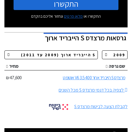
התקשרו
התקשרו או
מלאו פרטים
ונחזור אליכם בהקדם
גרסאות
מרצדס S הייבריד ארוך
שם גרסה
מחיר
מרצדס S הייבריד ארוך 400 3.5 V6 אוטומט
47,600 ₪
לצפיה בכל דגמי מרצדס S מכל השנים
לקבלת הצעה לביטוח מרצדס S