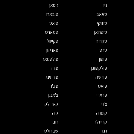
ניו
ניסאן
סאאב
סובארו
סוזוקי
סיאט
סיטרואן
סמארט
סקודה
סקייוול
סרס
פאריזון
פוטון
פולסטאר
פולקסווגן
פורד
פורשה
פורתינג
פיאט
פיג'ו
פרארי
צ'אנגן
צ'רי
קאדילק
קופרה
קיה
קרייזלר
רובר
רנו
שברולט