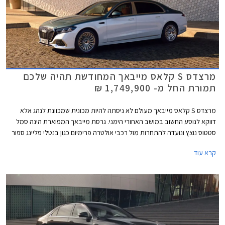
מרצדס S קלאס מייבאך המחודשת תהיה שלכם
תמורת החל מ- 1,749,900 ₪
מרצדס S קלאס מייבאך מעולם לא ניסתה להיות מכונית שמכוונת לנהג אלא
דווקא לנוסע החשוב במושב האחורי הימני. גרסת מייבאך המפוארת הינה סמל
סטטוס נוצץ ונועדה להתחרות מול רכבי אולטרה פרימיום כגון בנטלי פליינג ספור
ורולס רויס גוסט. כעת מושקת בישראל מרצדס S קלאס מייבאך לאחר מתיחת
קרא עוד
פנים המלטשת את המתכון המוכר ומבטיחה ניתוק מוחלט מהפקקים שבחוץ.
במקביל לתוספת אבזור נוחות וממשקים חדשים, המכונית מציינת פרידה די
כואבת ממנוע ה- V12 המיתולוגי בגרסה הבכירה לטובת מנוע V8 - אילוץ של
תקנות זיהום האוויר. הדגם ישווק בשתי גרסאות במחיר התחלתי של 1,749,900
₪.