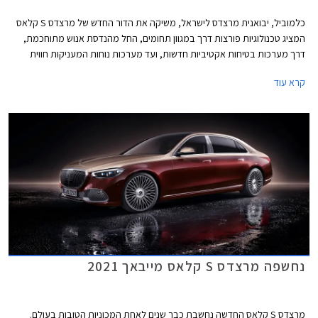
כלמוביל, יבואנית מרצדס לישראל, משיקה את הדור החדש של מרצדס S קלאס
המציג טכנולוגיות פורצות דרך במגוון תחומים, החל מהנדסת אנוש מתוחכמת,
דרך מערכות בטיחות אקטיביות חדשות, ועד מערכות נוחות המעניקות חווית
נסיעה עילאית.
קרא עוד
נחשפה מרצדס S קלאס מייבאך 2021
מרצדס S קלאס החדשה נחשבת כבר שנים לאחת המכוניות הטובות בעולם.