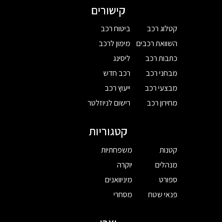
קישורים
קטלוג רכב
ביטוח רכב
השוואת רכבים
מימון לרכב
כתבות רכב
ליסינג
מבחני רכב
רכב חדש
מבצעי רכב
ייעוץ רכב
מחירון רכב
רישום לניוזלטר
קטגוריות
קטנות
משפחתיות
מנהלים
יוקרה
ספורט
מיניוואנים
פנאי שטח
מסחרי