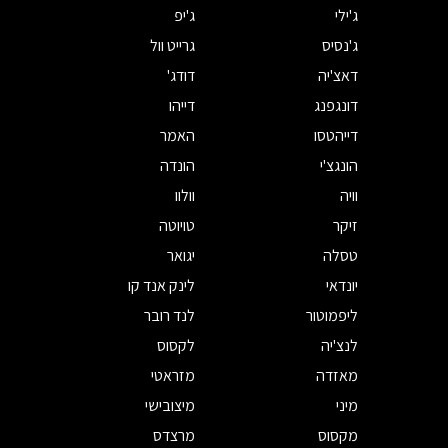
ג'ילי
ג'יפ
ג'נסיס
גרייט וול
דאצ'יה
דודג'
דונגפנג
דייהו
דייהטסו
האמר
הונגצ'י
הונדה
וויה
וולוו
זיקר
טויוטה
טסלה
יגואר
יונדאי
לינק אנד קו
ליפמוטור
לנד רובר
לנצ'יה
לקסוס
מאזדה
מזראטי
מיני
מיצובישי
מקסוס
מרצדס