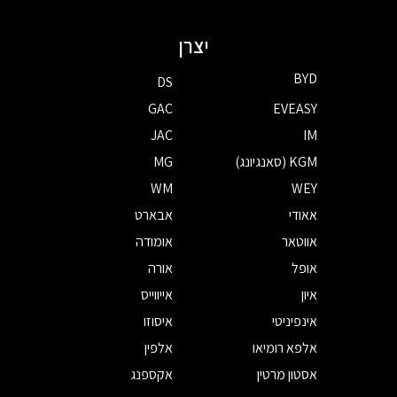
יצרן
BYD
DS
GAC
EVEASY
JAC
IM
KGM (סאנגיונג)
MG
WM
WEY
אאודי
אבארט
אווטאר
אומודה
אופל
אורה
איון
אייווייס
אינפיניטי
איסוזו
אלפא רומיאו
אלפין
אסטון מרטין
אקספנג