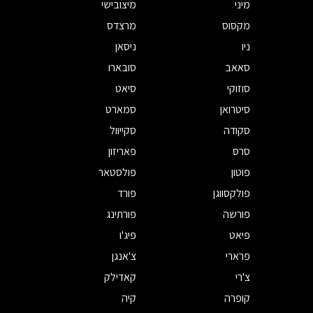
מיני
מיצובישי
מקסוס
מרצדס
ניו
ניסאן
סאאב
סובארו
סוזוקי
סיאט
סיטרואן
סמארט
סקודה
סקייוול
סרס
פאריזון
פוטון
פולסטאר
פולקסווגן
פורד
פורשה
פורתינג
פיאט
פיג'ו
פרארי
צ'אנגן
צ'רי
קאדילק
קופרה
קיה