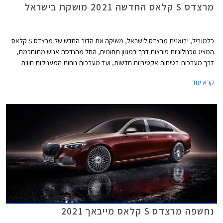
מרצדס S קלאס החדשה 2021 מושקת בישראל
כלמוביל, יבואנית מרצדס לישראל, משיקה את הדור החדש של מרצדס S קלאס
המציג טכנולוגיות פורצות דרך במגוון תחומים, החל מהנדסת אנוש מתוחכמת,
דרך מערכות בטיחות אקטיביות חדשות, ועד מערכות נוחות המעניקות חווית
נסיעה עילאית.
קרא עוד
נחשפה מרצדס S קלאס מייבאך 2021