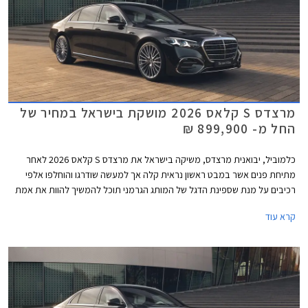
מרצדס S קלאס 2026 מושקת בישראל במחיר של
החל מ- 899,900 ₪
כלמוביל, יבואנית מרצדס, משיקה בישראל את מרצדס S קלאס 2026 לאחר
מתיחת פנים אשר במבט ראשון נראית קלה אך למעשה שודרגו והוחלפו אלפי
רכיבים על מנת שספינת הדגל של המותג הגרמני תוכל להמשיך להוות את אמת
המידה בסגמנט היוקרה. הדגם המעודכן מגיע בתצורת מרכב ארוך ובמחיר
קרא עוד
תחרותי של החל מ- 899,000 ₪, הכולל הרחבת אחריות לשנה רביעית וחבילת
3 טיפולים תקופתיים.