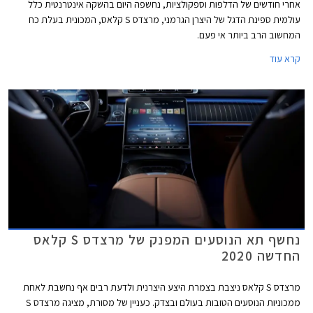
אחרי חודשים של הדלפות וספקולציות, נחשפה היום בהשקה אינטרנטית כלל
עולמית ספינת הדגל של היצרן הגרמני, מרצדס S קלאס, המכונית בעלת כח
המחשוב הרב ביותר אי פעם.
קרא עוד
נחשף תא הנוסעים המפנק של מרצדס S קלאס
החדשה 2020
מרצדס S קלאס ניצבת בצמרת היצע היצרנית ולדעת רבים אף נחשבת לאחת
ממכוניות הנוסעים הטובות בעולם ובצדק. כעניין של מסורת, מציגה מרצדס S