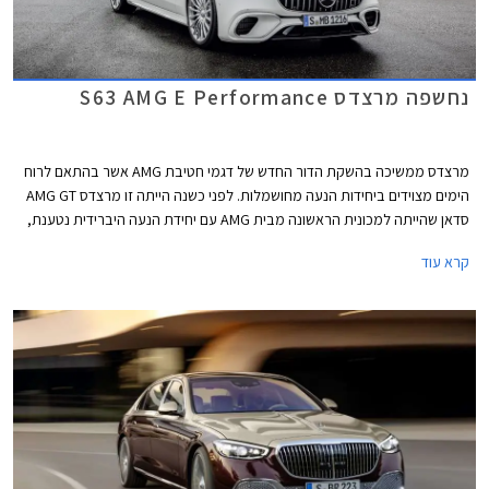
נחשפה מרצדס S63 AMG E Performance
מרצדס ממשיכה בהשקת הדור החדש של דגמי חטיבת AMG אשר בהתאם לרוח
הימים מצוידים ביחידות הנעה מחושמלות. לפני כשנה הייתה זו מרצדס AMG GT
סדאן שהייתה למכונית הראשונה מבית AMG עם יחידת הנעה היברידית נטענת,
לפני מספר חודשים הצטרפה אליה מרצדס C63 AMG החדשה, וכעת מגיע תורה
קרא עוד
של ספינת הדגל מרצדס S63 AMG E Performance.