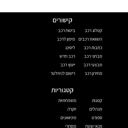
קישורים
קטלוג רכב
ביטוח רכב
השוואת רכבים
מימון לרכב
כתבות רכב
ליסינג
מבחני רכב
רכב חדש
מבצעי רכב
ייעוץ רכב
מחירון רכב
רישום לניוזלטר
קטגוריות
קטנות
משפחתיות
מנהלים
יוקרה
ספורט
מיניוואנים
פנאי שטח
מסחרי