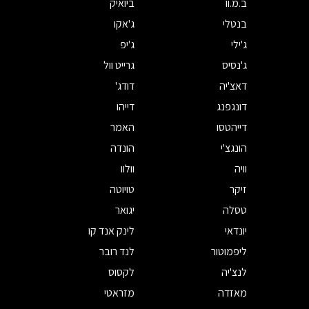
ב.מ.וו
ביואיק
בנטלי
ג'אקו
ג'ילי
ג'יפ
ג'נסיס
גרייט וול
דאצ'יה
דודג'
דונגפנג
דייהו
דייהטסו
האמר
הונגצ'י
הונדה
וויה
וולוו
זיקר
טויוטה
טסלה
יגואר
יונדאי
לינק אנד קו
ליפמוטור
לנד רובר
לנצ'יה
לקסוס
מאזדה
מזראטי