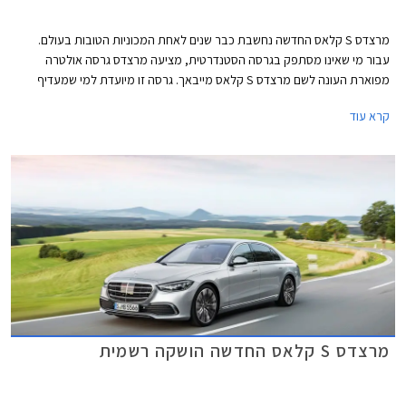
מרצדס S קלאס החדשה נחשבת כבר שנים לאחת המכוניות הטובות בעולם.
עבור מי שאינו מסתפק בגרסה הסטנדרטית, מציעה מרצדס גרסה אולטרה
מפוארת העונה לשם מרצדס S קלאס מייבאך. גרסה זו מיועדת למי שמעדיף
להעסיק נהג ולבלות את הנסיעה במושב האחורי.
קרא עוד
מרצדס S קלאס החדשה הושקה רשמית