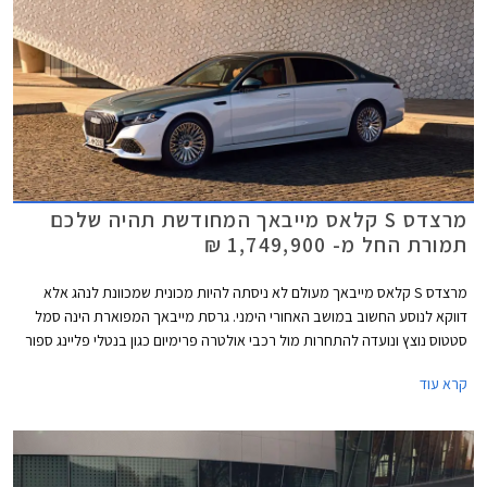
מרצדס S קלאס מייבאך המחודשת תהיה שלכם
תמורת החל מ- 1,749,900 ₪
מרצדס S קלאס מייבאך מעולם לא ניסתה להיות מכונית שמכוונת לנהג אלא
דווקא לנוסע החשוב במושב האחורי הימני. גרסת מייבאך המפוארת הינה סמל
סטטוס נוצץ ונועדה להתחרות מול רכבי אולטרה פרימיום כגון בנטלי פליינג ספור
ורולס רויס גוסט. כעת מושקת בישראל מרצדס S קלאס מייבאך לאחר מתיחת
קרא עוד
פנים המלטשת את המתכון המוכר ומבטיחה ניתוק מוחלט מהפקקים שבחוץ.
במקביל לתוספת אבזור נוחות וממשקים חדשים, המכונית מציינת פרידה די
כואבת ממנוע ה- V12 המיתולוגי בגרסה הבכירה לטובת מנוע V8 - אילוץ של
תקנות זיהום האוויר. הדגם ישווק בשתי גרסאות במחיר התחלתי של 1,749,900
₪.