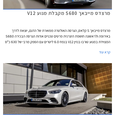
מרצדס מייבאך S680 מקבלת מנוע V12
מרצדס מייבאך S קלאס, הגרסה האולטרה מפוארת של הדגם, יוצאת לדרך
באירופה ולראשונה חושפת היצרנית פרטים טכניים אודות הגרסה הבכירה S680
המצוידת במנוע טורבו בנזין V12 בנפח 6.0 ליטרים עם הספק מרבי של 630 כ"ס
ומומנט מרבי אדיר של 91.7 קג"מ. המנוע משודך לתיבת 9 הילוכים אוטומטית
קרא עוד
ולמערכת הנעה כפולה, ומאפשר תאוצה 0-100 קמ"ש תוך 4.5 שניות ומהירות
מרבית של 250 קמ"ש. צריכת הדלק המשולבת עומדת על 7.3 ק"מ לליטר.