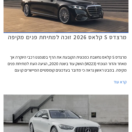
מרצדס S קלאס 2026 זוכה למתיחת פנים מקיפה
מרצדס S קלאס נחשבת כמכונית הקובעת את הרף בסגמנט רכבי היוקרה אך
מאחר והדור הנוכחי (W223) הושק עוד בשנת 2020, הגיעה העת למתיחת פנים
מקיפה. במבט ראשון נראה כי מדובר בעדכונים קומסטיים המיישרים קו עם
הדגמים הצעירים של המותג אך מרצדס מדווחת על כ- 2,700 רכיבים חדשים
קרא עוד
ושלל שינויים עמוקים ומהותיים.