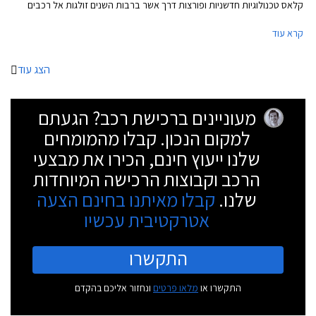
קלאס טכנולוגיות חדשניות ופורצות דרך אשר ברבות השנים זולגות אל רכבים
עממיים יותר. נזכיר כי מרצדס S קלאס בדורותיה הקודמים הייתה זו שהציגה
קרא עוד
לראשונה את כרית האוויר ואת מערכת בקרת השיוט האדפטיבית.
הצג עוד
מעוניינים ברכישת רכב? הגעתם
למקום הנכון. קבלו מהמומחים
שלנו ייעוץ חינם, הכירו את מבצעי
הרכב וקבוצות הרכישה המיוחדות
שלנו.
קבלו מאיתנו בחינם הצעה
אטרקטיבית עכשיו
התקשרו
התקשרו או
מלאו פרטים
ונחזור אליכם בהקדם