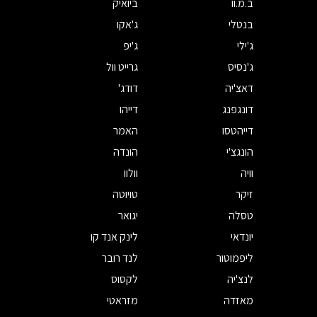
ב.מ.וו
ביואיק
בנטלי
ג'אקו
ג'ילי
ג'יפ
ג'נסיס
גרייט וול
דאצ'יה
דודג'
דונגפנג
דייהו
דייהטסו
האמר
הונגצ'י
הונדה
וויה
וולוו
זיקר
טויוטה
טסלה
יגואר
יונדאי
לינק אנד קו
ליפמוטור
לנד רובר
לנצ'יה
לקסוס
מאזדה
מזראטי