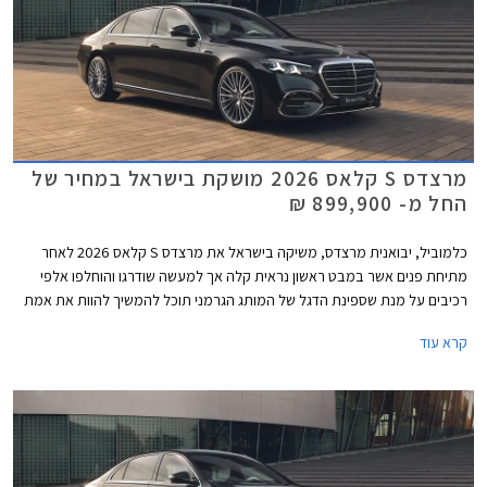
מרצדס S קלאס 2026 מושקת בישראל במחיר של
החל מ- 899,900 ₪
כלמוביל, יבואנית מרצדס, משיקה בישראל את מרצדס S קלאס 2026 לאחר
מתיחת פנים אשר במבט ראשון נראית קלה אך למעשה שודרגו והוחלפו אלפי
רכיבים על מנת שספינת הדגל של המותג הגרמני תוכל להמשיך להוות את אמת
המידה בסגמנט היוקרה. הדגם המעודכן מגיע בתצורת מרכב ארוך ובמחיר
קרא עוד
תחרותי של החל מ- 899,000 ₪, הכולל הרחבת אחריות לשנה רביעית וחבילת
3 טיפולים תקופתיים.