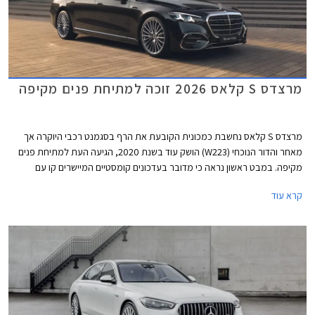
מרצדס S קלאס 2026 זוכה למתיחת פנים מקיפה
מרצדס S קלאס נחשבת כמכונית הקובעת את הרף בסגמנט רכבי היוקרה אך
מאחר והדור הנוכחי (W223) הושק עוד בשנת 2020, הגיעה העת למתיחת פנים
מקיפה. במבט ראשון נראה כי מדובר בעדכונים קומסטיים המיישרים קו עם
הדגמים הצעירים של המותג אך מרצדס מדווחת על כ- 2,700 רכיבים חדשים
קרא עוד
ושלל שינויים עמוקים ומהותיים.