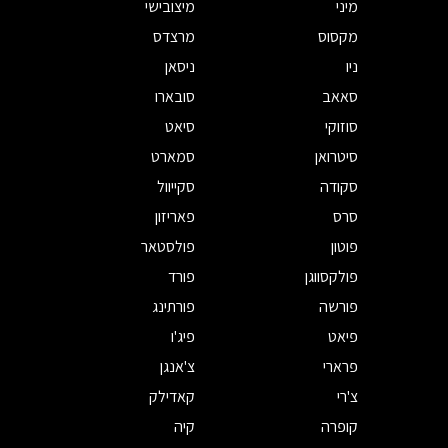
מיני
מיצובישי
מקסוס
מרצדס
ניו
ניסאן
סאאב
סובארו
סוזוקי
סיאט
סיטרואן
סמארט
סקודה
סקייוול
סרס
פאריזון
פוטון
פולסטאר
פולקסווגן
פורד
פורשה
פורתינג
פיאט
פיג'ו
פרארי
צ'אנגן
צ'רי
קאדילק
קופרה
קיה