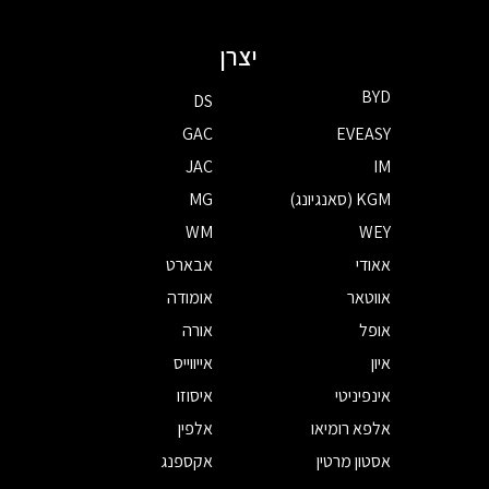
יצרן
BYD
DS
GAC
EVEASY
JAC
IM
KGM (סאנגיונג)
MG
WM
WEY
אאודי
אבארט
אווטאר
אומודה
אופל
אורה
איון
אייווייס
אינפיניטי
איסוזו
אלפא רומיאו
אלפין
אסטון מרטין
אקספנג