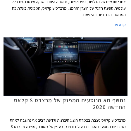
אחרי חודשים של הדלפות וספקולציות, נחשפה היום בהשקה אינטרנטית כלל
עולמית ספינת הדגל של היצרן הגרמני, מרצדס S קלאס, המכונית בעלת כח
המחשוב הרב ביותר אי פעם.
קרא עוד
נחשף תא הנוסעים המפנק של מרצדס S קלאס
החדשה 2020
מרצדס S קלאס ניצבת בצמרת היצע היצרנית ולדעת רבים אף נחשבת לאחת
ממכוניות הנוסעים הטובות בעולם ובצדק. כעניין של מסורת, מציגה מרצדס S