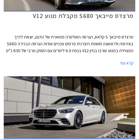
מרצדס מייבאך S680 מקבלת מנוע V12
מרצדס מייבאך S קלאס, הגרסה האולטרה מפוארת של הדגם, יוצאת לדרך
באירופה ולראשונה חושפת היצרנית פרטים טכניים אודות הגרסה הבכירה S680
המצוידת במנוע טורבו בנזין V12 בנפח 6.0 ליטרים עם הספק מרבי של 630 כ"ס
ומומנט מרבי אדיר של 91.7 קג"מ. המנוע משודך לתיבת 9 הילוכים אוטומטית
קרא עוד
ולמערכת הנעה כפולה, ומאפשר תאוצה 0-100 קמ"ש תוך 4.5 שניות ומהירות
מרבית של 250 קמ"ש. צריכת הדלק המשולבת עומדת על 7.3 ק"מ לליטר.