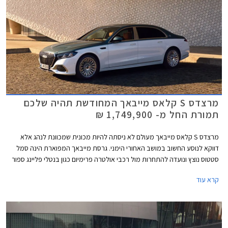
מרצדס S קלאס מייבאך המחודשת תהיה שלכם
תמורת החל מ- 1,749,900 ₪
מרצדס S קלאס מייבאך מעולם לא ניסתה להיות מכונית שמכוונת לנהג אלא
דווקא לנוסע החשוב במושב האחורי הימני. גרסת מייבאך המפוארת הינה סמל
סטטוס נוצץ ונועדה להתחרות מול רכבי אולטרה פרימיום כגון בנטלי פליינג ספור
ורולס רויס גוסט. כעת מושקת בישראל מרצדס S קלאס מייבאך לאחר מתיחת
קרא עוד
פנים המלטשת את המתכון המוכר ומבטיחה ניתוק מוחלט מהפקקים שבחוץ.
במקביל לתוספת אבזור נוחות וממשקים חדשים, המכונית מציינת פרידה די
כואבת ממנוע ה- V12 המיתולוגי בגרסה הבכירה לטובת מנוע V8 - אילוץ של
תקנות זיהום האוויר. הדגם ישווק בשתי גרסאות במחיר התחלתי של 1,749,900
₪.