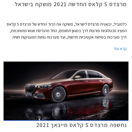
מרצדס S קלאס החדשה 2021 מושקת בישראל
כלמוביל, יבואנית מרצדס לישראל, משיקה את הדור החדש של מרצדס S קלאס
המציג טכנולוגיות פורצות דרך במגוון תחומים, החל מהנדסת אנוש מתוחכמת,
דרך מערכות בטיחות אקטיביות חדשות, ועד מערכות נוחות המעניקות חווית
נסיעה עילאית.
קרא עוד
נחשפה מרצדס S קלאס מייבאך 2021