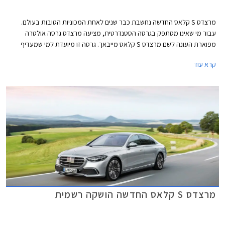
מרצדס S קלאס החדשה נחשבת כבר שנים לאחת המכוניות הטובות בעולם.
עבור מי שאינו מסתפק בגרסה הסטנדרטית, מציעה מרצדס גרסה אולטרה
מפוארת העונה לשם מרצדס S קלאס מייבאך. גרסה זו מיועדת למי שמעדיף
להעסיק נהג ולבלות את הנסיעה במושב האחורי.
קרא עוד
מרצדס S קלאס החדשה הושקה רשמית