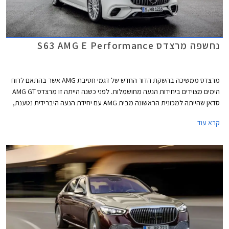
נחשפה מרצדס S63 AMG E Performance
מרצדס ממשיכה בהשקת הדור החדש של דגמי חטיבת AMG אשר בהתאם לרוח
הימים מצוידים ביחידות הנעה מחושמלות. לפני כשנה הייתה זו מרצדס AMG GT
סדאן שהייתה למכונית הראשונה מבית AMG עם יחידת הנעה היברידית נטענת,
לפני מספר חודשים הצטרפה אליה מרצדס C63 AMG החדשה, וכעת מגיע תורה
קרא עוד
של ספינת הדגל מרצדס S63 AMG E Performance.