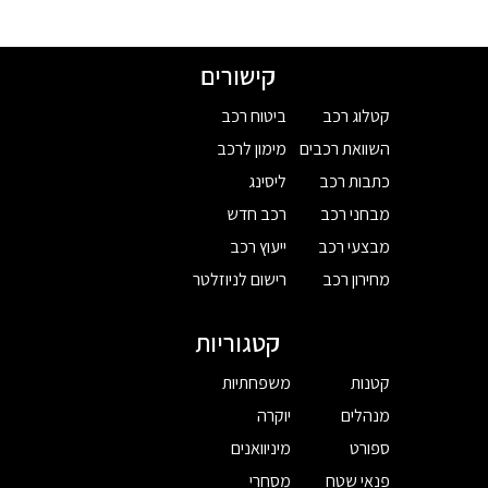
קישורים
קטלוג רכב
ביטוח רכב
השוואת רכבים
מימון לרכב
כתבות רכב
ליסינג
מבחני רכב
רכב חדש
מבצעי רכב
ייעוץ רכב
מחירון רכב
רישום לניוזלטר
קטגוריות
קטנות
משפחתיות
מנהלים
יוקרה
ספורט
מיניוואנים
פנאי שטח
מסחרי