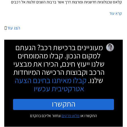
קלאס טכנולוגיות חדשניות ופורצות דרך אשר ברבות השנים זולגות אל רכבים
עממיים יותר. נזכיר כי מרצדס S קלאס בדורותיה הקודמים הייתה זו שהציגה
קרא עוד
לראשונה את כרית האוויר ואת מערכת בקרת השיוט האדפטיבית.
הצג עוד
מעוניינים ברכישת רכב? הגעתם
למקום הנכון. קבלו מהמומחים
שלנו ייעוץ חינם, הכירו את מבצעי
הרכב וקבוצות הרכישה המיוחדות
שלנו.
קבלו מאיתנו בחינם הצעה
אטרקטיבית עכשיו
התקשרו
התקשרו או
מלאו פרטים
ונחזור אליכם בהקדם