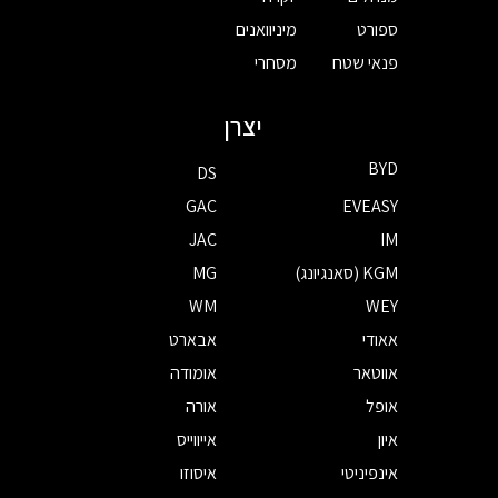
ספורט
מיניוואנים
פנאי שטח
מסחרי
יצרן
BYD
DS
GAC
EVEASY
JAC
IM
KGM (סאנגיונג)
MG
WM
WEY
אאודי
אבארט
אווטאר
אומודה
אופל
אורה
איון
אייווייס
אינפיניטי
איסוזו