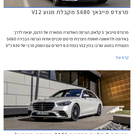
מרצדס מייבאך S680 מקבלת מנוע V12
מרצדס מייבאך S קלאס, הגרסה האולטרה מפוארת של הדגם, יוצאת לדרך
באירופה ולראשונה חושפת היצרנית פרטים טכניים אודות הגרסה הבכירה S680
המצוידת במנוע טורבו בנזין V12 בנפח 6.0 ליטרים עם הספק מרבי של 630 כ"ס
ומומנט מרבי אדיר של 91.7 קג"מ. המנוע משודך לתיבת 9 הילוכים אוטומטית
קרא עוד
ולמערכת הנעה כפולה, ומאפשר תאוצה 0-100 קמ"ש תוך 4.5 שניות ומהירות
מרבית של 250 קמ"ש. צריכת הדלק המשולבת עומדת על 7.3 ק"מ לליטר.