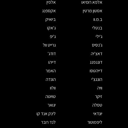
אלפא רומיאו
אלפין
אסטון מרטין
אקספנג
ב.מ.וו
ביואיק
בנטלי
ג'אקו
ג'ילי
ג'יפ
ג'נסיס
גרייט וול
דאצ'יה
דודג'
דונגפנג
דייהו
דייהטסו
האמר
הונגצ'י
הונדה
וויה
וולוו
זיקר
טויוטה
טסלה
יגואר
יונדאי
לינק אנד קו
ליפמוטור
לנד רובר