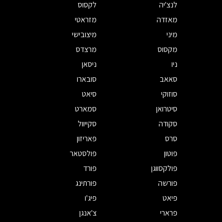
לנצ'יה
לקסוס
מאזדה
מזראטי
מיני
מיצובישי
מקסוס
מרצדס
ניו
ניסאן
סאאב
סובארו
סוזוקי
סיאט
סיטרואן
סמארט
סקודה
סקייוול
סרס
פאריזון
פוטון
פולסטאר
פולקסווגן
פורד
פורשה
פורתינג
פיאט
פיג'ו
פרארי
צ'אנגן