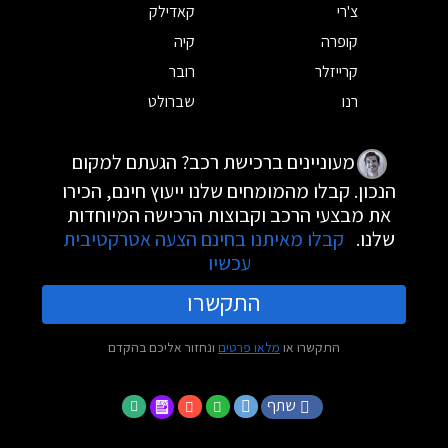
צ'רי
קאדילק
קופרה
קיה
קרייזלר
רובר
רנו
שברולט
מעוניינים ברכישת רכב? הגעתם למקום
הנכון. קבלו מהמומחים שלנו ייעוץ חינם, הכירו
את מבצעי הרכב וקבוצות הרכישה המיוחדות
שלנו.
קבלו מאיתנו בחינם הצעה אטרקטיבית
עכשיו
התקשרו
התקשרו או
מלאו פרטים
ונחזור אליכם בהקדם
שתף