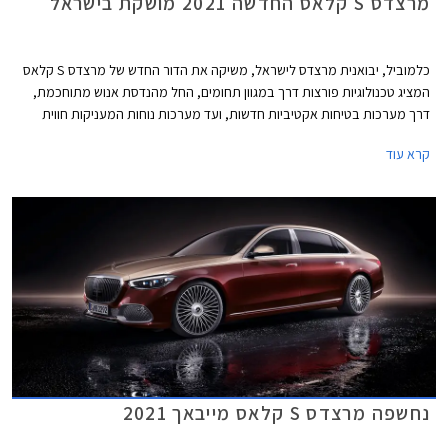
מרצדס S קלאס החדשה 2021 מושקת בישראל
כלמוביל, יבואנית מרצדס לישראל, משיקה את הדור החדש של מרצדס S קלאס
המציג טכנולוגיות פורצות דרך במגוון תחומים, החל מהנדסת אנוש מתוחכמת,
דרך מערכות בטיחות אקטיביות חדשות, ועד מערכות נוחות המעניקות חווית
נסיעה עילאית.
קרא עוד
נחשפה מרצדס S קלאס מייבאך 2021