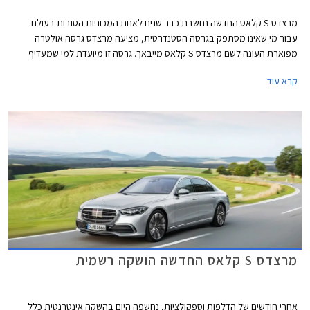
מרצדס S קלאס החדשה נחשבת כבר שנים לאחת המכוניות הטובות בעולם.
עבור מי שאינו מסתפק בגרסה הסטנדרטית, מציעה מרצדס גרסה אולטרה
מפוארת העונה לשם מרצדס S קלאס מייבאך. גרסה זו מיועדת למי שמעדיף
להעסיק נהג ולבלות את הנסיעה במושב האחורי.
קרא עוד
מרצדס S קלאס החדשה הושקה רשמית
אחרי חודשים של הדלפות וספקולציות, נחשפה היום בהשקה אינטרנטית כלל