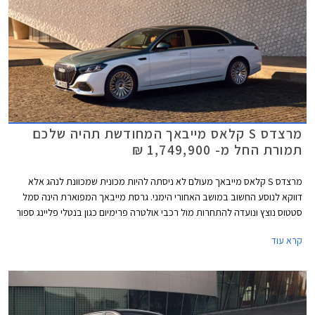
מרצדס S קלאס מייבאך המחודשת תהיה שלכם
תמורת החל מ- 1,749,900 ₪
מרצדס S קלאס מייבאך מעולם לא ניסתה להיות מכונית שמכוונת לנהג אלא
דווקא לנוסע החשוב במושב האחורי הימני. גרסת מייבאך המפוארת הינה סמל
סטטוס נוצץ ונועדה להתחרות מול רכבי אולטרה פרימיום כגון בנטלי פליינג ספור
ורולס רויס גוסט. כעת מושקת בישראל מרצדס S קלאס מייבאך לאחר מתיחת
קרא עוד
פנים המלטשת את המתכון המוכר ומבטיחה ניתוק מוחלט מהפקקים שבחוץ.
במקביל לתוספת אבזור נוחות וממשקים חדשים, המכונית מציינת פרידה די
כואבת ממנוע ה- V12 המיתולוגי בגרסה הבכירה לטובת מנוע V8 - אילוץ של
תקנות זיהום האוויר. הדגם ישווק בשתי גרסאות במחיר התחלתי של 1,749,900
₪.