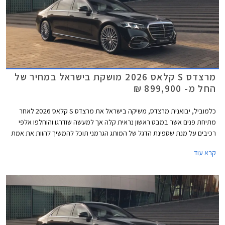
מרצדס S קלאס 2026 מושקת בישראל במחיר של
החל מ- 899,900 ₪
כלמוביל, יבואנית מרצדס, משיקה בישראל את מרצדס S קלאס 2026 לאחר
מתיחת פנים אשר במבט ראשון נראית קלה אך למעשה שודרגו והוחלפו אלפי
רכיבים על מנת שספינת הדגל של המותג הגרמני תוכל להמשיך להוות את אמת
המידה בסגמנט היוקרה. הדגם המעודכן מגיע בתצורת מרכב ארוך ובמחיר
קרא עוד
תחרותי של החל מ- 899,000 ₪, הכולל הרחבת אחריות לשנה רביעית וחבילת
3 טיפולים תקופתיים.