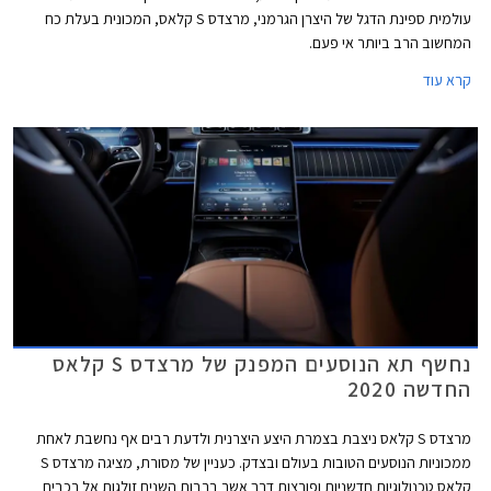
עולמית ספינת הדגל של היצרן הגרמני, מרצדס S קלאס, המכונית בעלת כח
המחשוב הרב ביותר אי פעם.
קרא עוד
נחשף תא הנוסעים המפנק של מרצדס S קלאס
החדשה 2020
מרצדס S קלאס ניצבת בצמרת היצע היצרנית ולדעת רבים אף נחשבת לאחת
ממכוניות הנוסעים הטובות בעולם ובצדק. כעניין של מסורת, מציגה מרצדס S
קלאס טכנולוגיות חדשניות ופורצות דרך אשר ברבות השנים זולגות אל רכבים