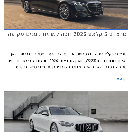
מרצדס S קלאס 2026 זוכה למתיחת פנים מקיפה
מרצדס S קלאס נחשבת כמכונית הקובעת את הרף בסגמנט רכבי היוקרה אך
מאחר והדור הנוכחי (W223) הושק עוד בשנת 2020, הגיעה העת למתיחת פנים
מקיפה. במבט ראשון נראה כי מדובר בעדכונים קומסטיים המיישרים קו עם
הדגמים הצעירים של המותג אך מרצדס מדווחת על כ- 2,700 רכיבים חדשים
קרא עוד
ושלל שינויים עמוקים ומהותיים.