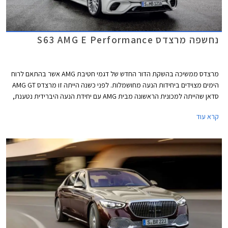
נחשפה מרצדס S63 AMG E Performance
מרצדס ממשיכה בהשקת הדור החדש של דגמי חטיבת AMG אשר בהתאם לרוח
הימים מצוידים ביחידות הנעה מחושמלות. לפני כשנה הייתה זו מרצדס AMG GT
סדאן שהייתה למכונית הראשונה מבית AMG עם יחידת הנעה היברידית נטענת,
לפני מספר חודשים הצטרפה אליה מרצדס C63 AMG החדשה, וכעת מגיע תורה
קרא עוד
של ספינת הדגל מרצדס S63 AMG E Performance.