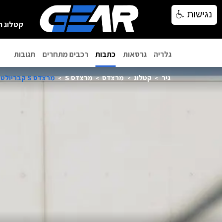
נגישות
נגישות
קטלוג ר
גלריה
גרסאות
כתבות
רכבים מתחרים
תגובות
גיר
קטלוג
מרצדס
מרצדס S
מרצדס S קבריולט AMG 2021