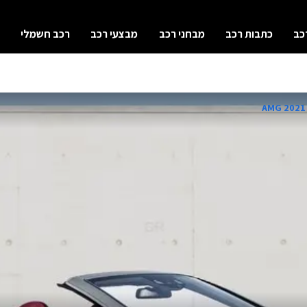
כב
כתבות רכב
מבחני רכב
מבצעי רכב
רכב חשמלי