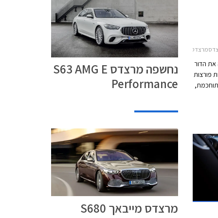
ארוך 2018-2021
 את הדור
נחשפה מרצדס S63 AMG E
לוגיות פורצות
Performance
תוחכמת,
ד
ית.
מרצדס מייבאך S680