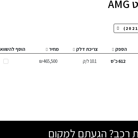
הספק
צריכת דלק
מחיר
הוסף להשווא
612
כ״ס
10.1
ל/ק
465,500 ₪
שת רכב? הגעתם למקום