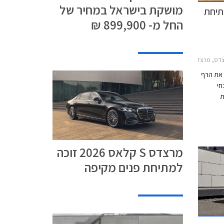
מושקת בישראל במחיר של
זוכה למתיחת
החל מ- 899,900 ₪
מרצדס S ארוך 2026-2026
ת את הרף
חי
 העת
י מדובר
ים
הצעירים של המותג אך מרצדס מדווחת על כ- 2,700
ם.
מרצדס S קלאס 2026 זוכה
למתיחת פנים מקיפה