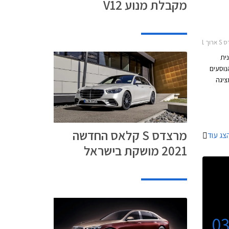
מקבלת מנוע V12
2013-201
נית
נוסעים
ציגה
צות דרך
 יותר.
דמים הייתה
מערכת
מרצדס S קלאס החדשה
צג עוד
2021 מושקת בישראל
0