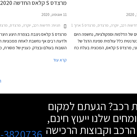
מרצדס S קלאס החדשה 2020
11 אוגוסט, 2020
שות רכב, יוקרה, מרצדס, מרצדס S ארוך 2018-2021מרצדס S הייבריד קצר 2013-2017
תגיות:
חדשות רכב, יוקרה, מרצדס, מרצדס S ארוך 2018-2021, מרצדס S הייבריד ארוך 2013-2017מרצדס S הייבריד קצר 7
ם של הדלפות וספקולציות, נחשפה היום
מרצדס S קלאס ניצבת בצמרת היצע היצר
רנטית כלל עולמית ספינת הדגל של
ולדעת רבים אף נחשבת לאחת ממכוניות ה
היצרן הגרמני, מרצדס S קלאס, המכונית בעלת כח
הטובות בעולם ובצדק. כעניין של מסורת, מ
 ביותר אי פעם.
מרצדס S קלאס טכנולוגיות חדשניות ופור
קרא עוד
אשר ברבות השנים זולגות אל רכבים עממיים
נזכיר כי מרצדס S קלאס בדורותיה הקו
זו שהציגה לראשונה את כרית האוויר ואת 
ה
בקרת השיוט האדפטיבית.
שת רכב? הגעתם למקום
מחים שלנו ייעוץ חינם,
הרכב וקבוצות הרכישה
3-3820736