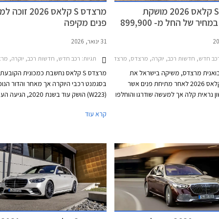
מרצדס S קלאס 2026 מושקת
מרצדס S קלאס 2026 
בישראל במחיר של החל מ- 899,900
פנים מקיפה
31 ינואר, 2026
כב חדש, חדשות רכב, יוקרה, מרצדס, מרצדס S ארוך 2026-2026מחירון רכב
תגיות:
רכב חדש, חדשות רכב, יוקרה, מרצדס, מרצדס S קצר 2021-2026
בואנית מרצדס, משיקה בישראל את
מרצדס S קלאס נחשבת כמכונית הקובע
מרצדס S קלאס 2026 לאחר מתיחת פנים אשר
בסגמנט רכבי היוקרה אך מאחר והדור הנוכ
 נראית קלה אך למעשה שודרגו והוחלפו
(W223) הושק עוד בשנת 2020, הגיעה
ם על מנת שספינת הדגל של המותג
למתיחת פנים מקיפה. במבט ראשון נראה כ
קרא עוד
ל להמשיך להוות את אמת המידה
בעדכונים קומסטיים המיישרים קו עם הדגמ
קרה. הדגם המעודכן מגיע בתצורת
מרכב ארוך ובמחיר תחרותי של החל מ- 899,000
רכיבים חדשים ושלל שינויים עמוקים ומהותיי
₪, הכולל הרחבת אחריות לשנה רביעית וחבילת 3
ופתיים.