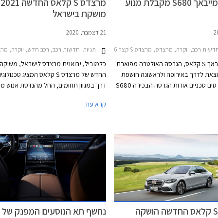
מרצדס מייבאך S680 מקבלת מנוע
מרצדס S קלאס החדשה 2021
מושקת בישראל
21 דצמבר, 2020
שות רכב, יוקרה, מרצדס, מרצדס S קצר 2021-2026, מרצדס S קלאס מייבאךS680
תגיות:
חדשות רכב, רכב חדש, יוקרה, מרצדסמרצדס S 
מרצדס מייבאך S קלאס, הגרסה האולטרה מפוארת
כלמוביל, יבואנית מרצדס לישראל, משיקה
וצאת לדרך באירופה ולראשונה חושפת
החדש של מרצדס S קלאס המציג טכנו
היצרנית פרטים טכניים אודות הגרסה הבכירה S680
דרך במגוון תחומים, החל מהנדסת אנוש מ
המצוידת במנוע טורבו בנזין V12 בנפח 6.0 ליטרים
דרך מערכות בטיחות אקטיביות חדשות, וע
קרא עוד
עם הספק מרבי של 630 כ"ס ומומנט מרבי אדיר של
מערכות נוחות המעניקות חווית נסיעה עילא
91.7 קג"מ. המנוע משודך לתיבת 9 הילוכים
ולמערכת הנעה כפולה, ומאפשר תאוצה
0-100 קמ"ש תוך 4.5 שניות ומהירות מרבית של
250 קמ"ש. צריכת הדלק המשולבת עומדת על 7.3
מרצדס S קלאס החדשה הושקה
נחשף תא הנוסעים המפנק של