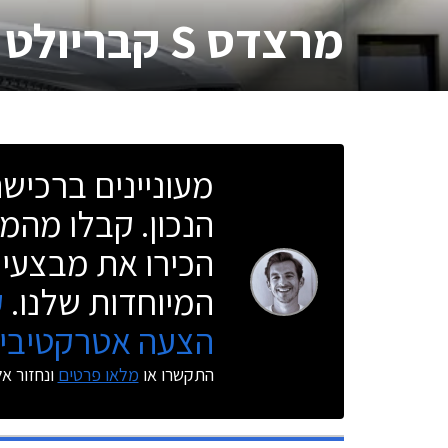
מרצדס S קבריולט AMG
מעוניינים ברכי
הנכון. קבלו מהמו
הכירו את מבצעי 
המיוחדות שלנו.
ק
הצעה אטרקטיבית
התקשרו או
מלאו פרטים
ונחזור א