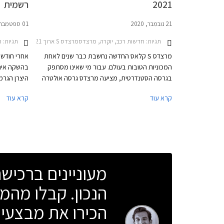
2021
רשמית
21 נובמבר, 2020
01 ספטמבר, 2020
תגיות:
חדשות רכב, יוקרה, מרצדסמרצדס S ארוך 2018-2021
תגיות:
חד
מרצדס S קלאס החדשה נחשבת כבר שנים לאחת
אחרי חודשי
המכוניות הטובות בעולם. עבור מי שאינו מסתפק
בהשקה אינט
בגרסה הסטנדרטית, מציעה מרצדס גרסה אולטרה
מפוארת העונה לשם מרצדס S קלאס מייבאך. גרסה
המחשוב הרב
קרא עוד
קרא עוד
זו מיועדת למי שמעדיף להעסיק נהג ולבלות את
הנסיעה במושב האחורי.
מעוניינים ברכי
הנכון. קבלו מהמו
הכירו את מבצעי 