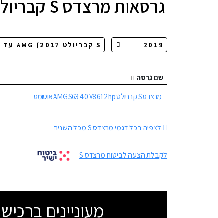
גרסאות
מרצדס S קבריולט AMG
שם גרסה
מרצדס S קבריולט AMG S63 4.0 V8 612hp אוטומט
לצפיה בכל דגמי מרצדס S מכל השנים
לקבלת הצעה לביטוח מרצדס S
מעוניינים ברכי