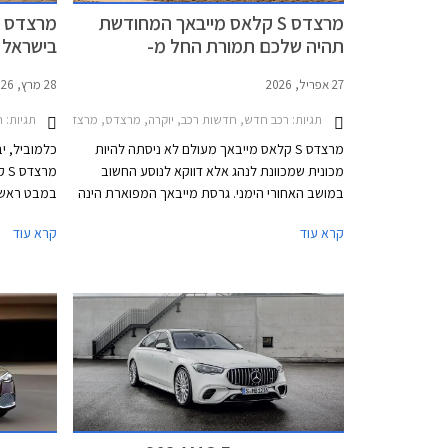
מרצדס S קלאס מייבאך המחודשת
תהיה שלכם תמורת החל מ-
₪
1,749,900 ₪
27 אפריל, 2026
28 מרץ, 2026
תגיות:
רכב חדש, חדשות רכב, יוקרה, מרצדס, מרצדס S ארוך 2026-2026מחירון רכב
תגיות:
ר
מרצדס S קלאס מייבאך מעולם לא ניסתה להיות
כלמוביל, י
מכונית שמכוונת לנהג אלא דווקא לנוסע החשוב
במושב האחורי הימני. גרסת מייבאך המפוארת הינה
במבט ראשון
סמל סטטוס נוצץ ונועדה להתחרות מול רכבי
אלפי רכיבי
קרא עוד
קרא עוד
אולטרה פרימיום כגון בנטלי פליינג ספור ורולס רויס
הגרמני תוכ
גוסט. כעת מושקת בישראל מרצדס S קלאס מייבאך
בסגמנט היו
לאחר מתיחת פנים המלטשת את המתכון המוכר
ומבטיחה ניתוק מוחלט מהפקקים שבחוץ. במקביל
לתוספת אבזור נוחות וממשקים חדשים, המכונית
טיפולים תק
מציינת פרידה די כואבת ממנוע ה- V12 המיתולוגי
בגרסה הבכירה לטובת מנוע V8 - אילוץ של תקנות
זיהום האוויר. הדגם ישווק בשתי גרסאות במחיר
התחלתי של 1,749,900 ₪.