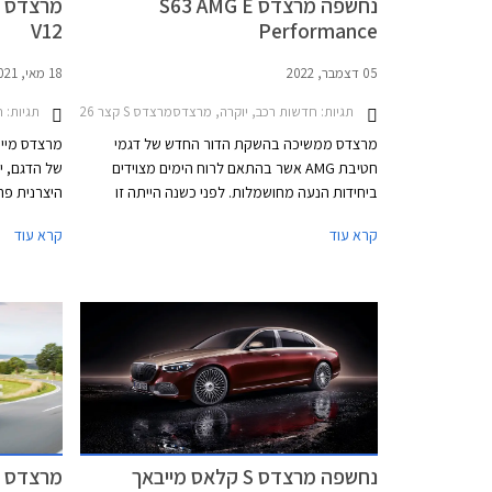
נחשפה מרצדס S63 AMG E
V12
Performance
05 דצמבר, 2022
18 מאי, 2021
תגיות:
חדשות רכב, יוקרה, מרצדסמרצדס S קצר 2021-2026
תגיות:
חד
מרצדס ממשיכה בהשקת הדור החדש של דגמי
חטיבת AMG אשר בהתאם לרוח הימים מצוידים
של הדגם, י
ביחידות הנעה מחושמלות. לפני כשנה הייתה זו
מרצדס AMG GT סדאן שהייתה למכונית הראשונה
קרא עוד
קרא עוד
מבית AMG עם יחידת הנעה היברידית נטענת, לפני
מספר חודשים הצטרפה אליה מרצדס C63 AMG
החדשה, וכעת מגיע תורה של ספינת הדגל מרצדס
אוטומטית 
S63 AMG E Performance.
ק"מ לליטר.
נחשפה מרצדס S קלאס מייבאך