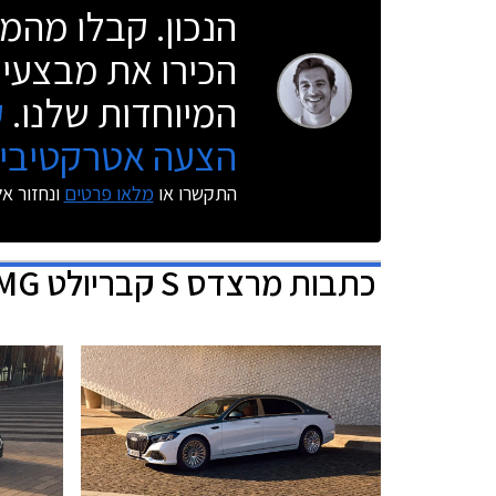
הנכון. קבלו מהמו
הכירו את מבצעי 
המיוחדות שלנו.
ק
הצעה אטרקטיבית
התקשרו או
מלאו פרטים
ונחזור א
כתבות
מרצדס S קבריולט AMG