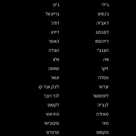
ג'ילי
ג'יפ
ג'נסיס
גרייט וול
דאצ'יה
דודג'
דונגפנג
דייהו
דייהטסו
האמר
הונגצ'י
הונדה
וויה
וולוו
זיקר
טויוטה
טסלה
יגואר
יונדאי
לינק אנד קו
ליפמוטור
לנד רובר
לנצ'יה
לקסוס
מאזדה
מזראטי
מיני
מיצובישי
מקסוס
מרצדס