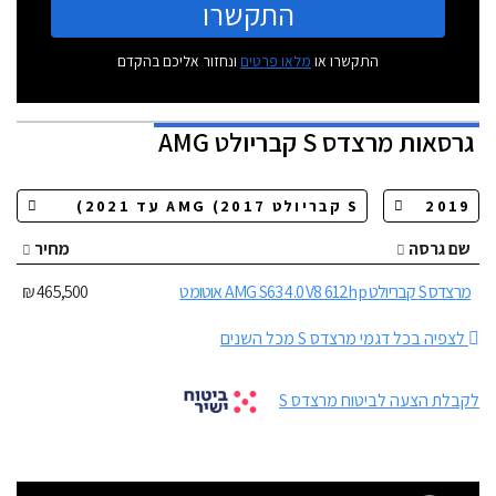
התקשרו
התקשרו או
מלאו פרטים
ונחזור אליכם בהקדם
גרסאות
מרצדס S קבריולט AMG
שם גרסה
מחיר
מרצדס S קבריולט AMG S63 4.0 V8 612hp אוטומט
465,500 ₪
לצפיה בכל דגמי מרצדס S מכל השנים
לקבלת הצעה לביטוח מרצדס S