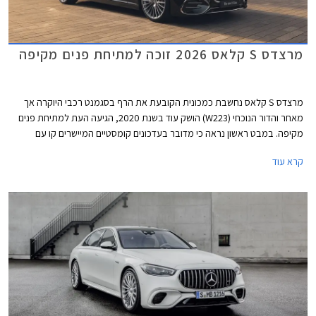
מרצדס S קלאס 2026 זוכה למתיחת פנים מקיפה
מרצדס S קלאס נחשבת כמכונית הקובעת את הרף בסגמנט רכבי היוקרה אך
מאחר והדור הנוכחי (W223) הושק עוד בשנת 2020, הגיעה העת למתיחת פנים
מקיפה. במבט ראשון נראה כי מדובר בעדכונים קומסטיים המיישרים קו עם
הדגמים הצעירים של המותג אך מרצדס מדווחת על כ- 2,700 רכיבים חדשים
קרא עוד
ושלל שינויים עמוקים ומהותיים.