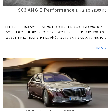
נחשפה מרצדס S63 AMG E Performance
מרצדס ממשיכה בהשקת הדור החדש של דגמי חטיבת AMG אשר בהתאם לרוח
הימים מצוידים ביחידות הנעה מחושמלות. לפני כשנה הייתה זו מרצדס AMG GT
סדאן שהייתה למכונית הראשונה מבית AMG עם יחידת הנעה היברידית נטענת,
לפני מספר חודשים הצטרפה אליה מרצדס C63 AMG החדשה, וכעת מגיע תורה
קרא עוד
של ספינת הדגל מרצדס S63 AMG E Performance.