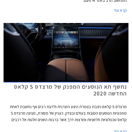
המחשוב הרב ביותר אי פעם.
קרא עוד
נחשף תא הנוסעים המפנק של מרצדס S קלאס
החדשה 2020
מרצדס S קלאס ניצבת בצמרת היצע היצרנית ולדעת רבים אף נחשבת לאחת
ממכוניות הנוסעים הטובות בעולם ובצדק. כעניין של מסורת, מציגה מרצדס S
קלאס טכנולוגיות חדשניות ופורצות דרך אשר ברבות השנים זולגות אל רכבים
עממיים יותר. נזכיר כי מרצדס S קלאס בדורותיה הקודמים הייתה זו שהציגה
קרא עוד