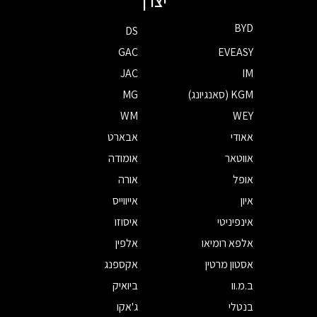
יצרן
BYD
DS
GAC
EVEASY
JAC
IM
KGM (סאנגיונג)
MG
WM
WEY
אאודי
אבארט
אווטאר
אומודה
אופל
אורה
איון
אייווייס
אינפיניטי
איסוזו
אלפא רומיאו
אלפין
אסטון מרטין
אקספנג
ב.מ.וו
ביואיק
בנטלי
ג'אקו