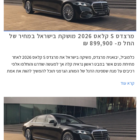
מרצדס S קלאס 2026 מושקת בישראל במחיר של
החל מ- 899,900 ₪
כלמוביל, יבואנית מרצדס, משיקה בישראל את מרצדס S קלאס 2026 לאחר
מתיחת פנים אשר במבט ראשון נראית קלה אך למעשה שודרגו והוחלפו אלפי
רכיבים על מנת שספינת הדגל של המותג הגרמני תוכל להמשיך להוות את אמת
המידה בסגמנט היוקרה. הדגם המעודכן מגיע בתצורת מרכב ארוך ובמחיר
קרא עוד
תחרותי של החל מ- 899,000 ₪, הכולל הרחבת אחריות לשנה רביעית וחבילת
3 טיפולים תקופתיים.