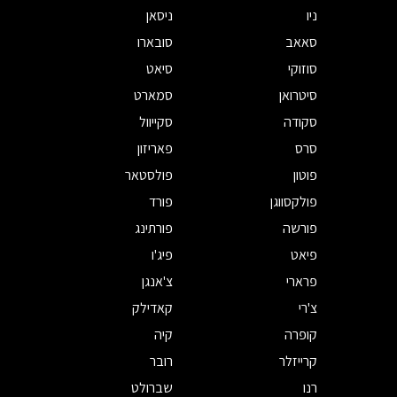
ניו
ניסאן
סאאב
סובארו
סוזוקי
סיאט
סיטרואן
סמארט
סקודה
סקייוול
סרס
פאריזון
פוטון
פולסטאר
פולקסווגן
פורד
פורשה
פורתינג
פיאט
פיג'ו
פרארי
צ'אנגן
צ'רי
קאדילק
קופרה
קיה
קרייזלר
רובר
רנו
שברולט