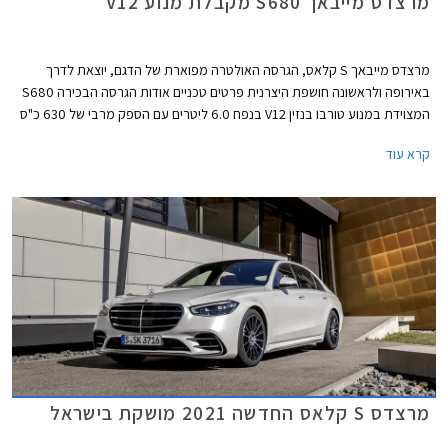
מרצדס מייבאך S680 מקבלת מנוע V12
מרצדס מייבאך S קלאס, הגרסה האולטרה מפוארת של הדגם, יוצאת לדרך
באירופה ולראשונה חושפת היצרנית פרטים טכניים אודות הגרסה הבכירה S680
המצוידת במנוע טורבו בנזין V12 בנפח 6.0 ליטרים עם הספק מרבי של 630 כ"ס
ומומנט מרבי אדיר של 91.7 קג"מ. המנוע משודך לתיבת 9 הילוכים אוטומטית
קרא עוד
ולמערכת הנעה כפולה, ומאפשר תאוצה 0-100 קמ"ש תוך 4.5 שניות ומהירות
מרבית של 250 קמ"ש. צריכת הדלק המשולבת עומדת על 7.3 ק"מ לליטר.
מרצדס S קלאס החדשה 2021 מושקת בישראל