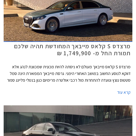
מרצדס S קלאס מייבאך המחודשת תהיה שלכם
תמורת החל מ- 1,749,900 ₪
מרצדס S קלאס מייבאך מעולם לא ניסתה להיות מכונית שמכוונת לנהג אלא
דווקא לנוסע החשוב במושב האחורי הימני. גרסת מייבאך המפוארת הינה סמל
סטטוס נוצץ ונועדה להתחרות מול רכבי אולטרה פרימיום כגון בנטלי פליינג ספור
ורולס רויס גוסט. כעת מושקת בישראל מרצדס S קלאס מייבאך לאחר מתיחת
קרא עוד
פנים המלטשת את המתכון המוכר ומבטיחה ניתוק מוחלט מהפקקים שבחוץ.
במקביל לתוספת אבזור נוחות וממשקים חדשים, המכונית מציינת פרידה די
כואבת ממנוע ה- V12 המיתולוגי בגרסה הבכירה לטובת מנוע V8 - אילוץ של
תקנות זיהום האוויר. הדגם ישווק בשתי גרסאות במחיר התחלתי של 1,749,900
₪.