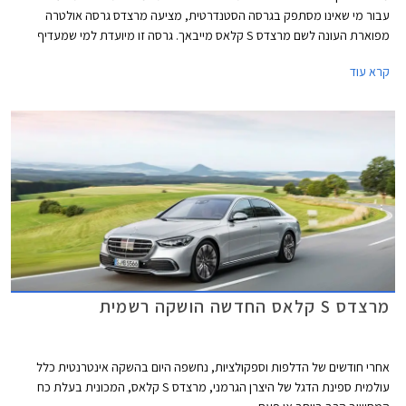
עבור מי שאינו מסתפק בגרסה הסטנדרטית, מציעה מרצדס גרסה אולטרה
מפוארת העונה לשם מרצדס S קלאס מייבאך. גרסה זו מיועדת למי שמעדיף
להעסיק נהג ולבלות את הנסיעה במושב האחורי.
קרא עוד
מרצדס S קלאס החדשה הושקה רשמית
אחרי חודשים של הדלפות וספקולציות, נחשפה היום בהשקה אינטרנטית כלל
עולמית ספינת הדגל של היצרן הגרמני, מרצדס S קלאס, המכונית בעלת כח