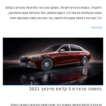
כלמוביל, יבואנית מרצדס לישראל, משיקה את הדור החדש של מרצדס S קלאס
המציג טכנולוגיות פורצות דרך במגוון תחומים, החל מהנדסת אנוש מתוחכמת,
דרך מערכות בטיחות אקטיביות חדשות, ועד מערכות נוחות המעניקות חווית
נסיעה עילאית.
קרא עוד
נחשפה מרצדס S קלאס מייבאך 2021
מרצדס S קלאס החדשה נחשבת כבר שנים לאחת המכוניות הטובות בעולם.