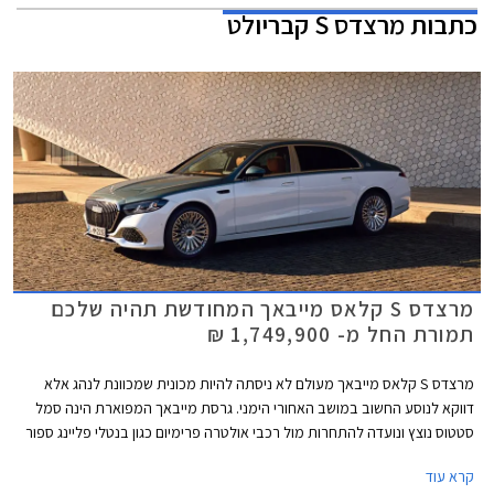
כתבות
מרצדס S קבריולט
מרצדס S קלאס מייבאך המחודשת תהיה שלכם
תמורת החל מ- 1,749,900 ₪
מרצדס S קלאס מייבאך מעולם לא ניסתה להיות מכונית שמכוונת לנהג אלא
דווקא לנוסע החשוב במושב האחורי הימני. גרסת מייבאך המפוארת הינה סמל
סטטוס נוצץ ונועדה להתחרות מול רכבי אולטרה פרימיום כגון בנטלי פליינג ספור
ורולס רויס גוסט. כעת מושקת בישראל מרצדס S קלאס מייבאך לאחר מתיחת
קרא עוד
פנים המלטשת את המתכון המוכר ומבטיחה ניתוק מוחלט מהפקקים שבחוץ.