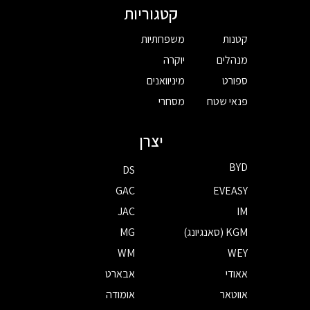
קטגוריות
קטנות
משפחתיות
מנהלים
יוקרה
ספורט
מיניוואנים
פנאי שטח
מסחרי
יצרן
BYD
DS
GAC
EVEASY
JAC
IM
KGM (סאנגיונג)
MG
WM
WEY
אאודי
אבארט
אווטאר
אומודה