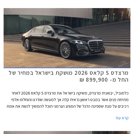
במקביל לתוספת אבזור נוחות וממשקים חדשים, המכונית מציינת פרידה די
כואבת ממנוע ה- V12 המיתולוגי בגרסה הבכירה לטובת מנוע V8 - אילוץ של
תקנות זיהום האוויר. הדגם ישווק בשתי גרסאות במחיר התחלתי של 1,749,900
₪.
מרצדס S קלאס 2026 מושקת בישראל במחיר של
החל מ- 899,900 ₪
כלמוביל, יבואנית מרצדס, משיקה בישראל את מרצדס S קלאס 2026 לאחר
מתיחת פנים אשר במבט ראשון נראית קלה אך למעשה שודרגו והוחלפו אלפי
רכיבים על מנת שספינת הדגל של המותג הגרמני תוכל להמשיך להוות את אמת
המידה בסגמנט היוקרה. הדגם המעודכן מגיע בתצורת מרכב ארוך ובמחיר
קרא עוד
תחרותי של החל מ- 899,000 ₪, הכולל הרחבת אחריות לשנה רביעית וחבילת
3 טיפולים תקופתיים.