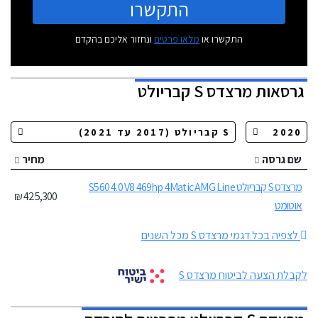
התקשרו
התקשרו או
מלאו פרטים
ונחזור אליכם בהקדם
גרסאות
מרצדס S קבריולט
שם גרסה
מחיר
מרצדס S קבריולט S560 4.0 V8 469hp 4Matic AMG Line
425,300 ₪
אוטומט
לצפיה בכל דגמי מרצדס S מכל השנים
לקבלת הצעה לביטוח מרצדס S