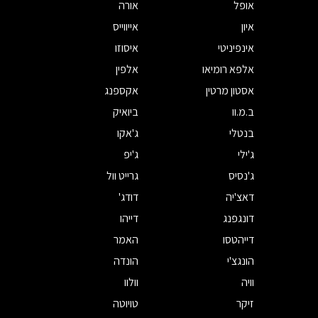
אופל
אורה
איון
אייווייס
אינפיניטי
איסוזו
אלפא רומיאו
אלפין
אסטון מרטין
אקספנג
ב.מ.וו
ביואיק
בנטלי
ג'אקו
ג'ילי
ג'יפ
ג'נסיס
גרייט וול
דאצ'יה
דודג'
דונגפנג
דייהו
דייהטסו
האמר
הונגצ'י
הונדה
וויה
וולוו
זיקר
טויוטה