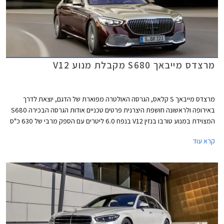
מרצדס מייבאך S680 מקבלת מנוע V12
מרצדס מייבאך S קלאס, הגרסה האולטרה מפוארת של הדגם, יוצאת לדרך
באירופה ולראשונה חושפת היצרנית פרטים טכניים אודות הגרסה הבכירה S680
המצוידת במנוע טורבו בנזין V12 בנפח 6.0 ליטרים עם הספק מרבי של 630 כ"ס
ומומנט מרבי אדיר של 91.7 קג"מ. המנוע משודך לתיבת 9 הילוכים אוטומטית
קרא עוד
ולמערכת הנעה כפולה, ומאפשר תאוצה 0-100 קמ"ש תוך 4.5 שניות ומהירות
מרבית של 250 קמ"ש. צריכת הדלק המשולבת עומדת על 7.3 ק"מ לליטר.