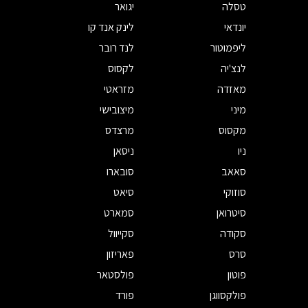
טסלה
יגואר
יונדאי
לינק אנד קו
ליפמוטור
לנד רובר
לנצ'יה
לקסוס
מאזדה
מזראטי
מיני
מיצובישי
מקסוס
מרצדס
ניו
ניסאן
סאאב
סובארו
סוזוקי
סיאט
סיטרואן
סמארט
סקודה
סקייוול
סרס
פאריזון
פוטון
פולסטאר
פולקסווגן
פורד