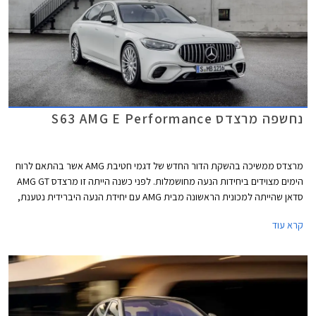
נחשפה מרצדס S63 AMG E Performance
מרצדס ממשיכה בהשקת הדור החדש של דגמי חטיבת AMG אשר בהתאם לרוח
הימים מצוידים ביחידות הנעה מחושמלות. לפני כשנה הייתה זו מרצדס AMG GT
סדאן שהייתה למכונית הראשונה מבית AMG עם יחידת הנעה היברידית נטענת,
לפני מספר חודשים הצטרפה אליה מרצדס C63 AMG החדשה, וכעת מגיע תורה
קרא עוד
של ספינת הדגל מרצדס S63 AMG E Performance.