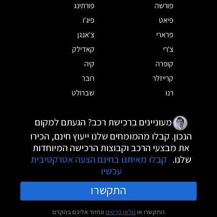
פורשה
פורתינג
פיאט
פיג'ו
פרארי
צ'אנגן
צ'רי
קאדילק
קופרה
קיה
קרייזלר
רובר
רנו
שברולט
מעוניינים ברכישת רכב? הגעתם למקום
הנכון. קבלו מהמומחים שלנו ייעוץ חינם, הכירו
את מבצעי הרכב וקבוצות הרכישה המיוחדות
שלנו.
קבלו מאיתנו בחינם הצעה אטרקטיבית
עכשיו
התקשרו
התקשרו או
מלאו פרטים
ונחזור אליכם בהקדם