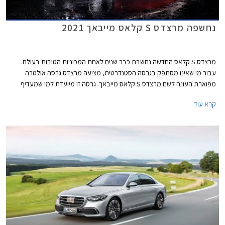
נחשפה מרצדס S קלאס מייבאך 2021
מרצדס S קלאס החדשה נחשבת כבר שנים לאחת המכוניות הטובות בעולם.
עבור מי שאינו מסתפק בגרסה הסטנדרטית, מציעה מרצדס גרסה אולטרה
מפוארת העונה לשם מרצדס S קלאס מייבאך. גרסה זו מיועדת למי שמעדיף
להעסיק נהג ולבלות את הנסיעה במושב האחורי.
קרא עוד