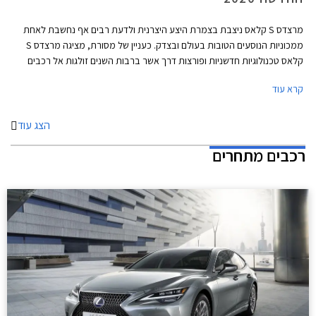
מרצדס S קלאס ניצבת בצמרת היצע היצרנית ולדעת רבים אף נחשבת לאחת
ממכוניות הנוסעים הטובות בעולם ובצדק. כעניין של מסורת, מציגה מרצדס S
קלאס טכנולוגיות חדשניות ופורצות דרך אשר ברבות השנים זולגות אל רכבים
עממיים יותר. נזכיר כי מרצדס S קלאס בדורותיה הקודמים הייתה זו שהציגה
קרא עוד
לראשונה את כרית האוויר ואת מערכת בקרת השיוט האדפטיבית.
הצג עוד
רכבים מתחרים