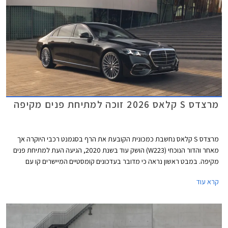
מרצדס S קלאס 2026 זוכה למתיחת פנים מקיפה
מרצדס S קלאס נחשבת כמכונית הקובעת את הרף בסגמנט רכבי היוקרה אך
מאחר והדור הנוכחי (W223) הושק עוד בשנת 2020, הגיעה העת למתיחת פנים
מקיפה. במבט ראשון נראה כי מדובר בעדכונים קומסטיים המיישרים קו עם
הדגמים הצעירים של המותג אך מרצדס מדווחת על כ- 2,700 רכיבים חדשים
קרא עוד
ושלל שינויים עמוקים ומהותיים.