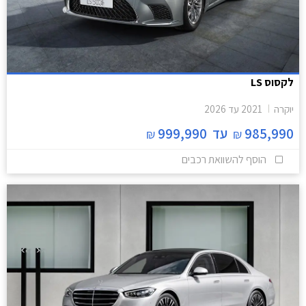
לקסוס LS
יוקרה
2021
עד
2026
985,990
עד
999,990
₪
₪
הוסף להשוואת רכבים