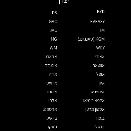
יצרן
BYD
DS
GAC
EVEASY
JAC
IM
KGM (סאנגיונג)
MG
WM
WEY
אאודי
אבארט
אווטאר
אומודה
אופל
אורה
איון
אייווייס
אינפיניטי
איסוזו
אלפא רומיאו
אלפין
אסטון מרטין
אקספנג
ב.מ.וו
ביואיק
בנטלי
ג'אקו