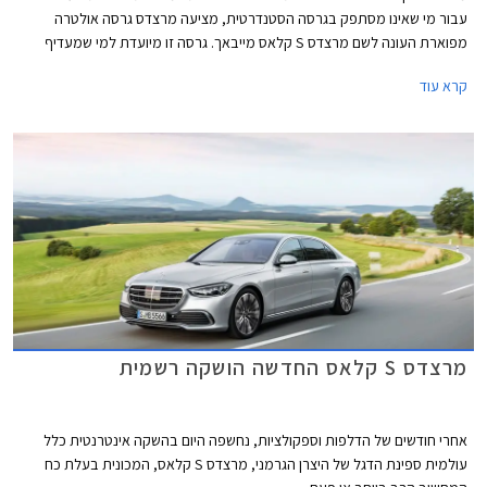
עבור מי שאינו מסתפק בגרסה הסטנדרטית, מציעה מרצדס גרסה אולטרה
מפוארת העונה לשם מרצדס S קלאס מייבאך. גרסה זו מיועדת למי שמעדיף
להעסיק נהג ולבלות את הנסיעה במושב האחורי.
קרא עוד
מרצדס S קלאס החדשה הושקה רשמית
אחרי חודשים של הדלפות וספקולציות, נחשפה היום בהשקה אינטרנטית כלל
עולמית ספינת הדגל של היצרן הגרמני, מרצדס S קלאס, המכונית בעלת כח