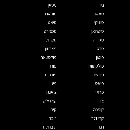
ניו
ניסאן
סאאב
סובארו
סוזוקי
סיאט
סיטרואן
סמארט
סקודה
סקייוול
סרס
פאריזון
פוטון
פולסטאר
פולקסווגן
פורד
פורשה
פורתינג
פיאט
פיג'ו
פרארי
צ'אנגן
צ'רי
קאדילק
קופרה
קיה
קרייזלר
רובר
רנו
שברולט