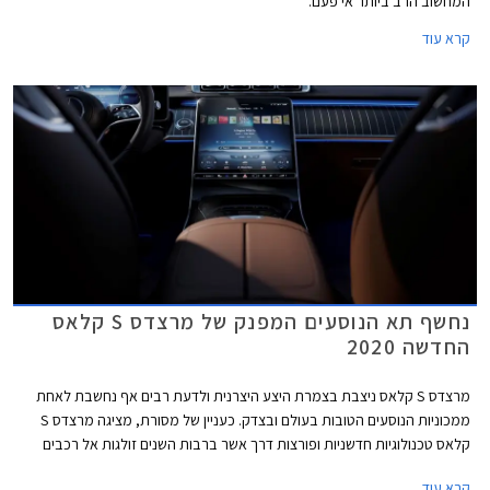
המחשוב הרב ביותר אי פעם.
קרא עוד
נחשף תא הנוסעים המפנק של מרצדס S קלאס
החדשה 2020
מרצדס S קלאס ניצבת בצמרת היצע היצרנית ולדעת רבים אף נחשבת לאחת
ממכוניות הנוסעים הטובות בעולם ובצדק. כעניין של מסורת, מציגה מרצדס S
קלאס טכנולוגיות חדשניות ופורצות דרך אשר ברבות השנים זולגות אל רכבים
עממיים יותר. נזכיר כי מרצדס S קלאס בדורותיה הקודמים הייתה זו שהציגה
קרא עוד