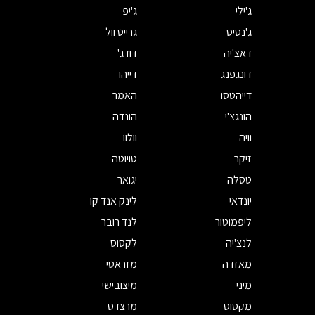
ג'ילי
ג'יפ
ג'נסיס
גרייט וול
דאצ'יה
דודג'
דונגפנג
דייהו
דייהטסו
האמר
הונגצ'י
הונדה
וויה
וולוו
זיקר
טויוטה
טסלה
יגואר
יונדאי
לינק אנד קו
ליפמוטור
לנד רובר
לנצ'יה
לקסוס
מאזדה
מזראטי
מיני
מיצובישי
מקסוס
מרצדס