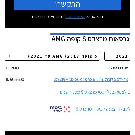
התקשרו
התקשרו או
מלאו פרטים
ונחזור אליכם בהקדם
גרסאות
מרצדס S קופה AMG
שם גרסה
מחיר
מרצדס S קופה AMG S63 4.0 V8 612hp אוטומט
606,600 ₪
לצפיה בכל דגמי מרצדס S מכל השנים
לקבלת הצעה לביטוח מרצדס S