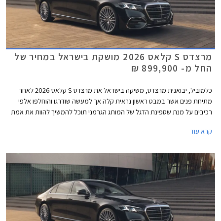
מרצדס S קלאס 2026 מושקת בישראל במחיר של
החל מ- 899,900 ₪
כלמוביל, יבואנית מרצדס, משיקה בישראל את מרצדס S קלאס 2026 לאחר
מתיחת פנים אשר במבט ראשון נראית קלה אך למעשה שודרגו והוחלפו אלפי
רכיבים על מנת שספינת הדגל של המותג הגרמני תוכל להמשיך להוות את אמת
המידה בסגמנט היוקרה. הדגם המעודכן מגיע בתצורת מרכב ארוך ובמחיר
קרא עוד
תחרותי של החל מ- 899,000 ₪, הכולל הרחבת אחריות לשנה רביעית וחבילת
3 טיפולים תקופתיים.