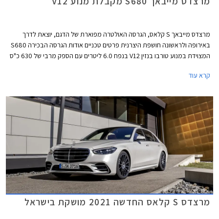
מרצדס מייבאך S680 מקבלת מנוע V12
מרצדס מייבאך S קלאס, הגרסה האולטרה מפוארת של הדגם, יוצאת לדרך
באירופה ולראשונה חושפת היצרנית פרטים טכניים אודות הגרסה הבכירה S680
המצוידת במנוע טורבו בנזין V12 בנפח 6.0 ליטרים עם הספק מרבי של 630 כ"ס
ומומנט מרבי אדיר של 91.7 קג"מ. המנוע משודך לתיבת 9 הילוכים אוטומטית
קרא עוד
ולמערכת הנעה כפולה, ומאפשר תאוצה 0-100 קמ"ש תוך 4.5 שניות ומהירות
מרבית של 250 קמ"ש. צריכת הדלק המשולבת עומדת על 7.3 ק"מ לליטר.
מרצדס S קלאס החדשה 2021 מושקת בישראל