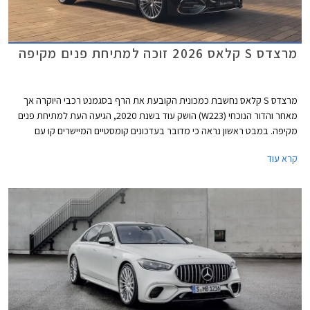
מרצדס S קלאס 2026 זוכה למתיחת פנים מקיפה
מרצדס S קלאס נחשבת כמכונית הקובעת את הרף בסגמנט רכבי היוקרה אך
מאחר והדור הנוכחי (W223) הושק עוד בשנת 2020, הגיעה העת למתיחת פנים
מקיפה. במבט ראשון נראה כי מדובר בעדכונים קומסטיים המיישרים קו עם
הדגמים הצעירים של המותג אך מרצדס מדווחת על כ- 2,700 רכיבים חדשים
קרא עוד
ושלל שינויים עמוקים ומהותיים.