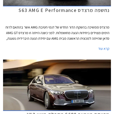
נחשפה מרצדס S63 AMG E Performance
מרצדס ממשיכה בהשקת הדור החדש של דגמי חטיבת AMG אשר בהתאם לרוח
הימים מצוידים ביחידות הנעה מחושמלות. לפני כשנה הייתה זו מרצדס AMG GT
סדאן שהייתה למכונית הראשונה מבית AMG עם יחידת הנעה היברידית נטענת,
לפני מספר חודשים הצטרפה אליה מרצדס C63 AMG החדשה, וכעת מגיע תורה
קרא עוד
של ספינת הדגל מרצדס S63 AMG E Performance.