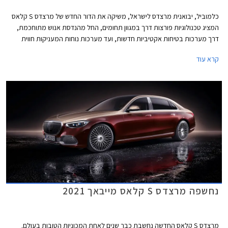
כלמוביל, יבואנית מרצדס לישראל, משיקה את הדור החדש של מרצדס S קלאס
המציג טכנולוגיות פורצות דרך במגוון תחומים, החל מהנדסת אנוש מתוחכמת,
דרך מערכות בטיחות אקטיביות חדשות, ועד מערכות נוחות המעניקות חווית
נסיעה עילאית.
קרא עוד
נחשפה מרצדס S קלאס מייבאך 2021
מרצדס S קלאס החדשה נחשבת כבר שנים לאחת המכוניות הטובות בעולם.