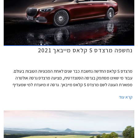
נחשפה מרצדס S קלאס מייבאך 2021
מרצדס S קלאס החדשה נחשבת כבר שנים לאחת המכוניות הטובות בעולם.
עבור מי שאינו מסתפק בגרסה הסטנדרטית, מציעה מרצדס גרסה אולטרה
מפוארת העונה לשם מרצדס S קלאס מייבאך. גרסה זו מיועדת למי שמעדיף
להעסיק נהג ולבלות את הנסיעה במושב האחורי.
קרא עוד