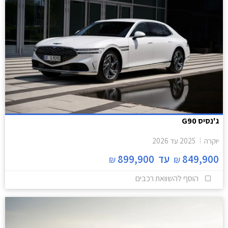
ג'נסיס G90
יוקרה
2025
עד
2026
849,900
עד
899,900
₪
₪
הוסף להשוואת רכבים