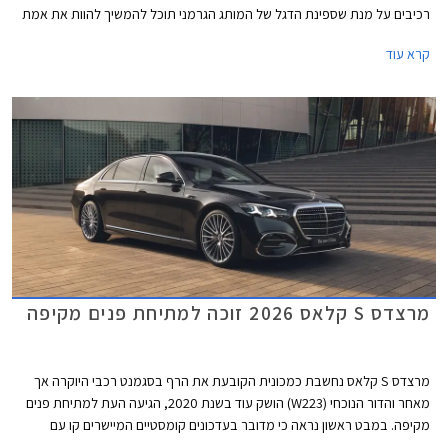
רכיבים על מנת שספינת הדגל של המותג הגרמני תוכל להמשיך להוות את אמת
המידה בסגמנט היוקרה. הדגם המעודכן מגיע בתצורת מרכב ארוך ובמחיר
קרא עוד
תחרותי של החל מ- 899,000 ₪, הכולל הרחבת אחריות לשנה רביעית וחבילת
3 טיפולים תקופתיים.
מרצדס S קלאס 2026 זוכה למתיחת פנים מקיפה
מרצדס S קלאס נחשבת כמכונית הקובעת את הרף בסגמנט רכבי היוקרה אך
מאחר והדור הנוכחי (W223) הושק עוד בשנת 2020, הגיעה העת למתיחת פנים
מקיפה. במבט ראשון נראה כי מדובר בעדכונים קומסטיים המיישרים קו עם
הדגמים הצעירים של המותג אך מרצדס מדווחת על כ- 2,700 רכיבים חדשים