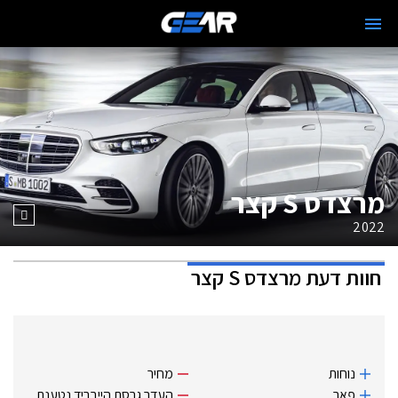
מרצדס S קצר
2022
חוות דעת
מרצדס S קצר
נוחות
מחיר
פאר
העדר גרסת הייבריד נטענת