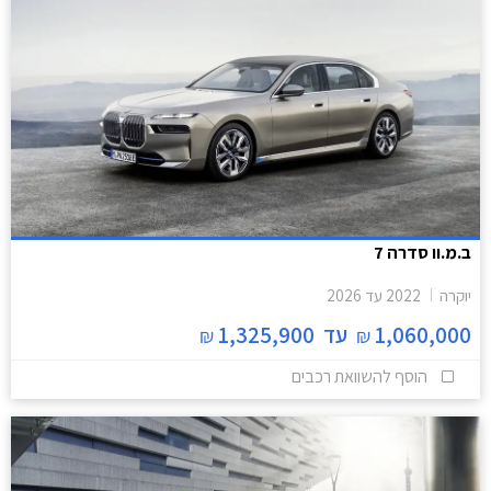
ב.מ.וו סדרה 7
יוקרה
2022
עד
2026
1,060,000
עד
1,325,900
₪
₪
הוסף להשוואת רכבים