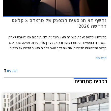
נחשף תא הנוסעים המפנק של מרצדס S קלאס
החדשה 2020
מרצדס S קלאס ניצבת בצמרת היצע היצרנית ולדעת רבים אף נחשבת לאחת
ממכוניות הנוסעים הטובות בעולם ובצדק. כעניין של מסורת, מציגה מרצדס S
קלאס טכנולוגיות חדשניות ופורצות דרך אשר ברבות השנים זולגות אל רכבים
עממיים יותר. נזכיר כי מרצדס S קלאס בדורותיה הקודמים הייתה זו שהציגה
קרא עוד
לראשונה את כרית האוויר ואת מערכת בקרת השיוט האדפטיבית.
הצג עוד
רכבים מתחרים