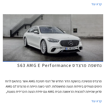
קרא עוד
ושלל שינויים עמוקים ומהותיים.
נחשפה מרצדס S63 AMG E Performance
מרצדס ממשיכה בהשקת הדור החדש של דגמי חטיבת AMG אשר בהתאם לרוח
הימים מצוידים ביחידות הנעה מחושמלות. לפני כשנה הייתה זו מרצדס AMG GT
סדאן שהייתה למכונית הראשונה מבית AMG עם יחידת הנעה היברידית נטענת,
לפני מספר חודשים הצטרפה אליה מרצדס C63 AMG החדשה, וכעת מגיע תורה
קרא עוד
של ספינת הדגל מרצדס S63 AMG E Performance.