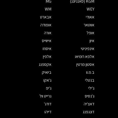
KGM (סאנגיונג)
MG
WM
WEY
אאודי
אבארט
אווטאר
אומודה
אופל
אורה
איון
אייווייס
אינפיניטי
איסוזו
אלפא רומיאו
אלפין
אסטון מרטין
אקספנג
ב.מ.וו
ביואיק
בנטלי
ג'אקו
ג'ילי
ג'יפ
ג'נסיס
גרייט וול
דאצ'יה
דודג'
דונגפנג
דייהו