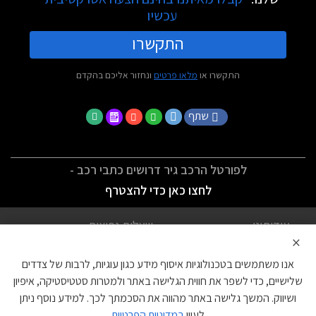
עכשיו
התקשרו
התקשרו או
מלאו פרטים
ונחזור אליכם בהקדם
שתף
לפורטל הרכב גיר דרושים כתבי רכב -
לחצו כאן כדי להצטרף
אודותינו
שאלות נפוצות
×
לתנאי השימוש
מדיניות פרטיות
אנו משתמשים בטכנולוגיות איסוף מידע כגון עוגיות, לרבות של צדדים
הצהרת נגישות
צור קשר
שלישיים, כדי לשפר את חווית הגלישה באתר ולמטרות סטטיסטיקה, איפיון
ושיווק. המשך גלישה באתר מהווה את הסכמתך לכך. למידע נוסף ניתן
עוגיות
לעיין
במדיניות הפרטיות