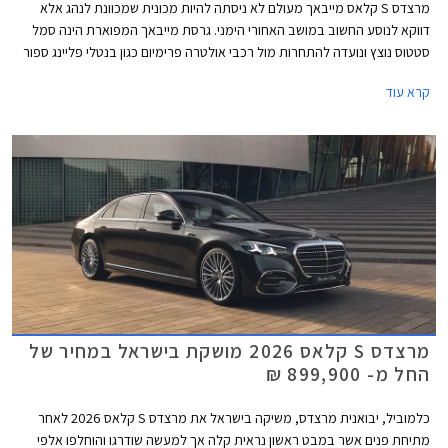
מרצדס S קלאס מייבאך מעולם לא ניסתה להיות מכונית שמכוונת לנהג אלא
דווקא לנוסע החשוב במושב האחורי הימני. גרסת מייבאך המפוארת הינה סמל
סטטוס נוצץ ונועדה להתחרות מול רכבי אולטרה פרימיום כגון בנטלי פליינג ספור
ורולס רויס גוסט. כעת מושקת בישראל מרצדס S קלאס מייבאך לאחר מתיחת
קרא עוד
פנים המלטשת את המתכון המוכר ומבטיחה ניתוק מוחלט מהפקקים שבחוץ.
במקביל לתוספת אבזור נוחות וממשקים חדשים, המכונית מציינת פרידה די
כואבת ממנוע ה- V12 המיתולוגי בגרסה הבכירה לטובת מנוע V8 - אילוץ של
תקנות זיהום האוויר. הדגם ישווק בשתי גרסאות במחיר התחלתי של 1,749,900
₪.
מרצדס S קלאס 2026 מושקת בישראל במחיר של
החל מ- 899,900 ₪
כלמוביל, יבואנית מרצדס, משיקה בישראל את מרצדס S קלאס 2026 לאחר
מתיחת פנים אשר במבט ראשון נראית קלה אך למעשה שודרגו והוחלפו אלפי