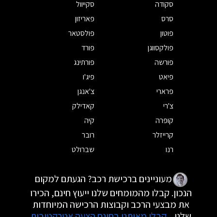
סקודה
סקייוול
סרס
פאריזון
פוטון
פולסטאר
פולקסווגן
פורד
פורשה
פורתינג
פיאט
פיג'ו
פרארי
צ'אנגן
צ'רי
קאדילק
קופרה
קיה
קרייזלר
רובר
רנו
שברולט
מעוניינים ברכישת רכב? הגעתם למקום
הנכון. קבלו מהמומחים שלנו ייעוץ חינם, הכירו
את מבצעי הרכב וקבוצות הרכישה המיוחדות
שלנו.
קבלו מאיתנו בחינם הצעה אטרקטיבית