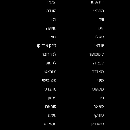
דייהטסו
האמר
הונגצ'י
הונדה
וויה
וולוו
זיקר
טויוטה
טסלה
יגואר
יונדאי
לינק אנד קו
ליפמוטור
לנד רובר
לנצ'יה
לקסוס
מאזדה
מזראטי
מיני
מיצובישי
מקסוס
מרצדס
ניו
ניסאן
סאאב
סובארו
סוזוקי
סיאט
סיטרואן
סמארט