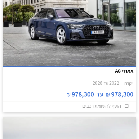
אאודי A8
יוקרה
2022
עד
2026
978,300
עד
978,300
₪
₪
הוסף להשוואת רכבים