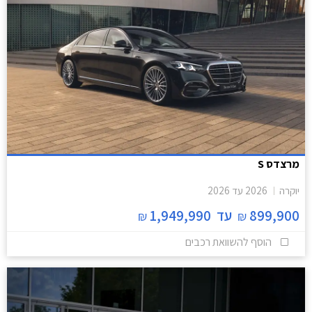
מרצדס S
יוקרה
2026
עד
2026
899,900
עד
1,949,990
₪
₪
הוסף להשוואת רכבים