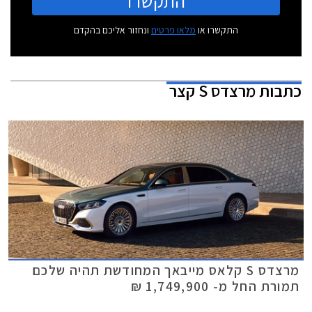
התקשרו
התקשרו או
מלאו פרטים
ונחזור אליכם בהקדם
כתבות
מרצדס S קצר
מרצדס S קלאס מייבאך המחודשת תהיה שלכם
תמורת החל מ- 1,749,900 ₪