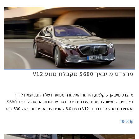
מרצדס מייבאך S680 מקבלת מנוע V12
מרצדס מייבאך S קלאס, הגרסה האולטרה מפוארת של הדגם, יוצאת לדרך
באירופה ולראשונה חושפת היצרנית פרטים טכניים אודות הגרסה הבכירה S680
המצוידת במנוע טורבו בנזין V12 בנפח 6.0 ליטרים עם הספק מרבי של 630 כ"ס
ומומנט מרבי אדיר של 91.7 קג"מ. המנוע משודך לתיבת 9 הילוכים אוטומטית
קרא עוד
ולמערכת הנעה כפולה, ומאפשר תאוצה 0-100 קמ"ש תוך 4.5 שניות ומהירות
מרבית של 250 קמ"ש. צריכת הדלק המשולבת עומדת על 7.3 ק"מ לליטר.