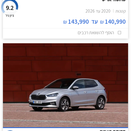
9.2
קטנות
2020
עד
2026
ציון גיר
140,990
עד
143,990
₪
₪
הוסף להשוואת רכבים