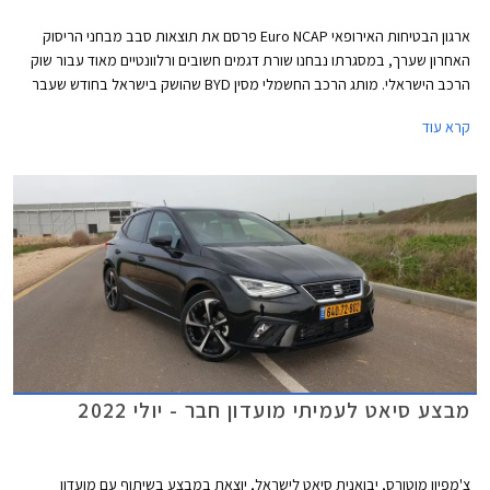
ארגון הבטיחות האירופאי Euro NCAP פרסם את תוצאות סבב מבחני הריסוק
האחרון שערך, במסגרתו נבחנו שורת דגמים חשובים ורלוונטיים מאוד עבור שוק
הרכב הישראלי. מותג הרכב החשמלי מסין BYD שהושק בישראל בחודש שעבר
שלח את BYD אטו 3 כנציג ראשון למותג במבחני הריסוק האירופאיים וזה הצליח
קרא עוד
לגרוף ציון מרבי של 5 כוכבים יחד עם ב.מ.וו X1, מאזדה CX-60, מרצדס EQE,
סיאט איביזה וסיאט ארונה הוותיקות, ופולקסווגן גולף שעברה מקצה שיפורים קל.
מבצע סיאט לעמיתי מועדון חבר - יולי 2022
צ'מפיון מוטורס, יבואנית סיאט לישראל, יוצאת במבצע בשיתוף עם מועדון