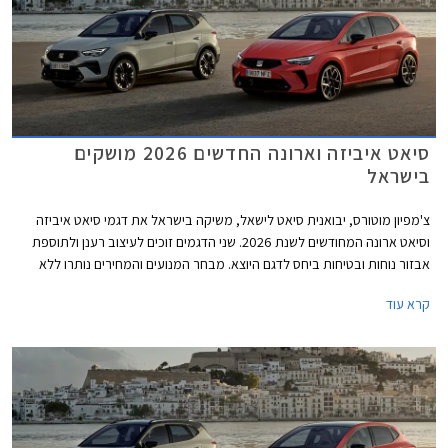
סיאט איביזה וארונה החדשים 2026 מושקים
בישראל
צ'מפיון מוטורס, יבואנית סיאט לישאל, משיקה בישראל את דגמי סיאט איביזה
וסיאט ארונה המחודשים לשנת 2026. שני הדגמים זוכים לעיצוב רענן ולתוספת
אבזור נוחות ובטיחות ביחס לדגם היוצא. מבחר המנועים והמחירים נותרו ללא
שינוי כך שמכונית הסופר מיני סיאט איביזה מוצעת במחיר התחלתי של 122,390
קרא עוד
₪, ורכב הפנאי העירוני סיאט ארונה מוצע במחיר התחלתי של 132,900 ₪.