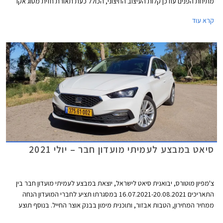
מתיחת הפנים עודכן קלות העיצוב החיצוני, הכולל כעת תאורת חזית מסוג אקו
לד, חישוקים במגוון עיצובים חדשים, וכיתוב שם הדגם על תא המטען בפונט
קרא עוד
בסגנון כתב יד.
סיאט במבצע לעמיתי מועדון חבר – יולי 2021
צ'מפיון מוטורס, יבואנית סיאט לישראל, יוצאת במבצע לעמיתי מועדון חבר בין
התאריכים 16.07.2021-20.08.2021 במסגרתו תציע לחברי המועדון הנחה
ממחיר המחירון, הטבות אבזור, ותוכנית מימון בבנק אוצר החייל. בנוסף תוצע
הלוואה בתנאים מועדפים במסגרת תכנית המימון חבר ליס, והנחה בגובה 50%