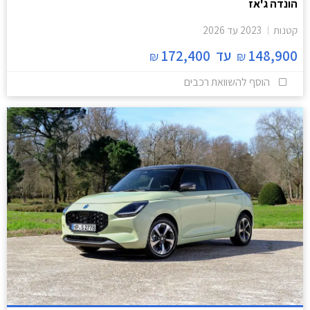
הונדה ג'אז
קטנות
2023
עד
2026
148,900
עד
172,400
₪
₪
הוסף להשוואת רכבים