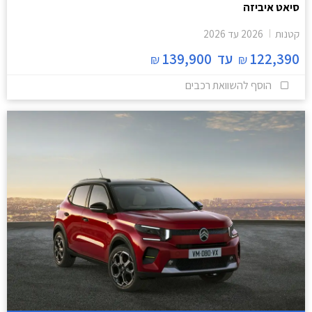
סיאט איביזה
קטנות
2026
עד
2026
122,390
עד
139,900
₪
₪
הוסף להשוואת רכבים