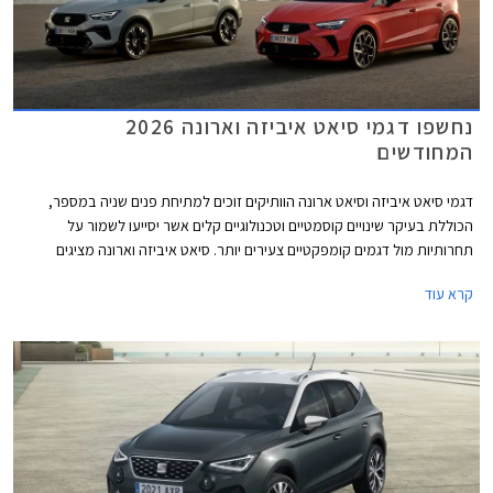
נחשפו דגמי סיאט איביזה וארונה 2026
המחודשים
דגמי סיאט איביזה וסיאט ארונה הוותיקים זוכים למתיחת פנים שניה במספר,
הכוללת בעיקר שינויים קוסמטיים וטכנולוגיים קלים אשר יסייעו לשמור על
תחרותיות מול דגמים קומפקטיים צעירים יותר. סיאט איביזה וארונה מציגים
מראה דינמי יותר עם גריל מודגש, פנסי LED מחודדים עם חותמת תאורה חדשה,
קרא עוד
ופגושים בעיצוב ספורטיבי. מהצד ניתן לזהות חישוקי גלגלים חדשים במידות 15
עד 18 אינץ' בהתאם לרמת האבזור. עוד נוספו צבעי מרכב חדשים למבחר.