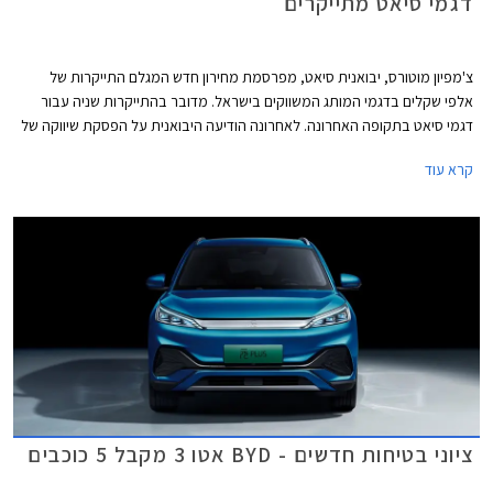
דגמי סיאט מתייקרים
צ'מפיון מוטורס, יבואנית סיאט, מפרסמת מחירון חדש המגלם התייקרות של
אלפי שקלים בדגמי המותג המשווקים בישראל. מדובר בהתייקרות שניה עבור
דגמי סיאט בתקופה האחרונה. לאחרונה הודיעה היבואנית על הפסקת שיווקה של
סיאט לאון לאחר תקופה ארוכה של זמינות נמוכה, את מקומה תירש קופרה לאון
קרא עוד
המאובזרת והיקרה יותר. דגמי סיאט עדיין סובלים ממחסור בשבבים ועל כן
מוצעים לעיתים במפרט שונה עם השפעה קלה על המחיר.
ציוני בטיחות חדשים - BYD אטו 3 מקבל 5 כוכבים