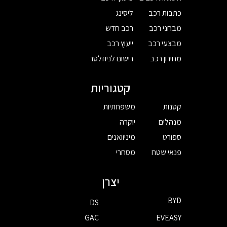
כתבות רכב
ליסינג
מבחני רכב
רכב חדש
מבצעי רכב
ייעוץ רכב
מחירון רכב
רישום לניוזלטר
קטגוריות
קטנות
משפחתיות
מנהלים
יוקרה
ספורט
מיניוואנים
פנאי שטח
מסחרי
יצרן
BYD
DS
GAC
EVEASY