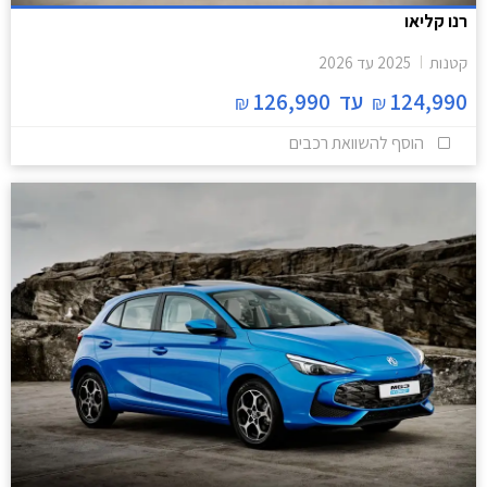
רנו קליאו
קטנות
2025
עד
2026
124,990
עד
126,990
₪
₪
הוסף להשוואת רכבים