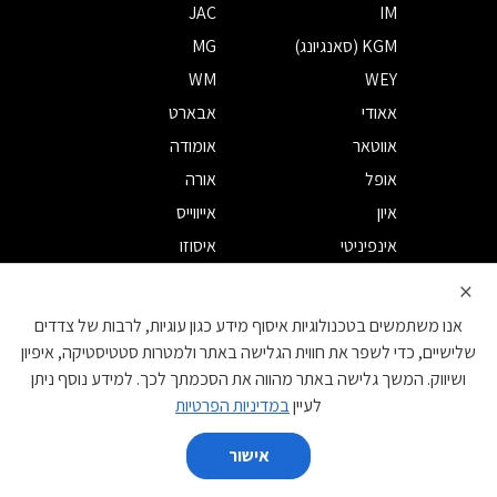
JAC
IM
KGM (סאנגיונג)
MG
WM
WEY
אאודי
אבארט
אווטאר
אומודה
אופל
אורה
איון
אייווייס
אינפיניטי
איסוזו
אלפא רומיאו
אלפין
×
אסטון מרטין
אקספנג
אנו משתמשים בטכנולוגיות איסוף מידע כגון עוגיות, לרבות של צדדים
ב.מ.וו
ביואיק
שלישיים, כדי לשפר את חווית הגלישה באתר ולמטרות סטטיסטיקה, איפיון
ושיווק. המשך גלישה באתר מהווה את הסכמתך לכך. למידע נוסף ניתן
בנטלי
ג'אקו
לעיין
במדיניות הפרטיות
ג'ילי
ג'יפ
ג'נסיס
גרייט וול
אישור
השווה
דאצ'יה
דודג'