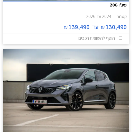
פיג'ו 208
קטנות
2024
עד
2026
130,490
עד
139,490
₪
₪
הוסף להשוואת רכבים