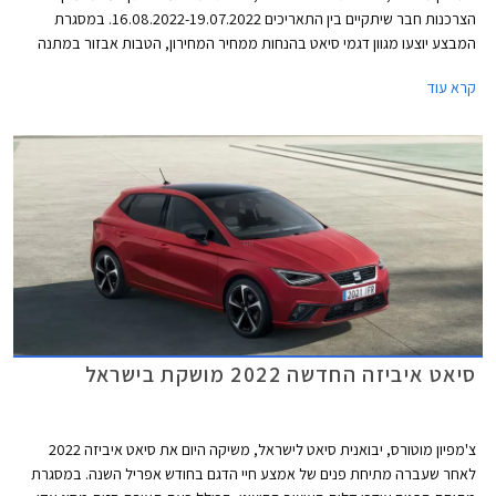
הצרכנות חבר שיתקיים בין התאריכים 16.08.2022-19.07.2022. במסגרת
המבצע יוצעו מגוון דגמי סיאט בהנחות ממחיר המחירון, הטבות אבזור במתנה
והנחה נוספת על אבזור בהתקנה מקומית. סיאט לאון המשפחתית לא משתתפת
קרא עוד
במבצע מאחר והרכב לא זמין במלאי. המבצע יתקיים בכל סוכנויות סיאט ברחבי
הארץ.
סיאט איביזה החדשה 2022 מושקת בישראל
צ'מפיון מוטורס, יבואנית סיאט לישראל, משיקה היום את סיאט איביזה 2022
לאחר שעברה מתיחת פנים של אמצע חיי הדגם בחודש אפריל השנה. במסגרת