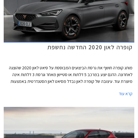
קופרה לאון 2020 החדשה נחשפת
מותג קופרה חושף את גרסת הביצועים המבוססת על סיאט לאון 2020 שהוצגה
לאחרונה. הדגם יוצע במרכב 5 דלתות או סטיישן מאחר וגרסת 3 דלתות אינה
מיוצרת עוד. עיצובה של קופרה לאון נבדל מסיאט לאון הסטנדרטית באמצעות
מיתוג שונה ואלמנטים ספורטיביים, ביניהם פגוש קדמי אגרסיבי עם כונסי אוויר
קרא עוד
גדולים, ושבכה קדמית מושחרת עם סמל המותג בצבע נחושת במרכזה. מאחור
בולט דיפיוזר מושחר וארבעה פתחי מפלט גם הם בגוון נחושת. מהצד ניתן להבחין
בחישוקים בעיצוב אווירודינמי מיוחד המשלב גוון נחושת, חצאיות צד, ומראות
מושחרות.