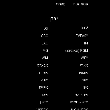
פנאי שטח
מסחרי
יצרן
BYD
DS
GAC
EVEASY
JAC
IM
KGM (סאנגיונג)
MG
WM
WEY
אאודי
אבארט
אווטאר
אומודה
אופל
אורה
איון
אייווייס
אינפיניטי
איסוזו
אלפא רומיאו
אלפין
אסטון מרטין
אקספנג