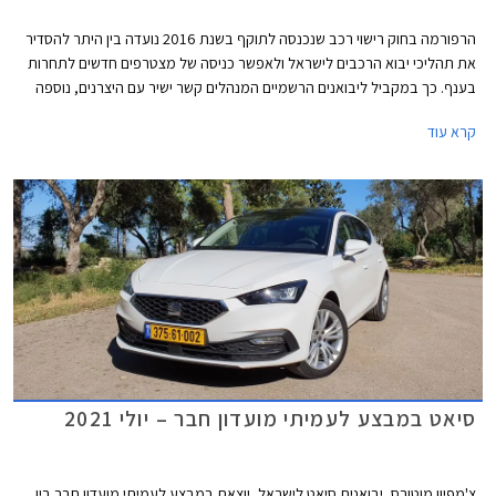
הרפורמה בחוק רישוי רכב שנכנסה לתוקף בשנת 2016 נועדה בין היתר להסדיר
את תהליכי יבוא הרכבים לישראל ולאפשר כניסה של מצטרפים חדשים לתחרות
בענף. כך במקביל ליבואנים הרשמיים המנהלים קשר ישיר עם היצרנים, נוספה
אפשרות למעמד של יבואן מקביל אשר יוכל לרכוש רכבים חדשים מדילרים
קרא עוד
במדינות שונות ולשווקן בישראל.
סיאט במבצע לעמיתי מועדון חבר – יולי 2021
צ'מפיון מוטורס, יבואנית סיאט לישראל, יוצאת במבצע לעמיתי מועדון חבר בין