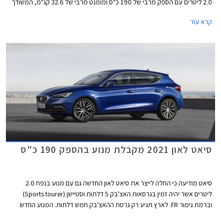
2.0 ליטרים עם הספק מרבי של 190 כ"ס ומומנט מרבי של 32.6 קג"מ, המשודך
לתיבת 7 הילוכים רובוטית כפולת מצמדים DSG. תאוצה מאפס למאה קמ"ש
קרא עוד
אורכת 7.4 שניות, והמהירות המרבית עומדת על 231 קמ"ש. צריכת הדלק
המשולבת בגרסה זו עומדת על 14.7 ק"מ לליטר. כמו כן זוכה גרסה זו למתלה
אחורי רב חיבורי במקום קורת פיתול פשוטה אשר מותקנת בגרסאות ה- 1.5
ליטרים.
סיאט לאון 2021 מקבלת מנוע בהספק 190 כ"ס
סיאט מודיעה כי החלה לייצר את סיאט לאון החדשה גם עם מנוע בנפח 2.0
ליטרים אשר יהיה זמין בגרסאות האצ'בק 5 דלתות וסטיישן (Sports tourer)
וברמת גימור FR. לארץ תגיע רק גרסת ההאצ'בק חמש דלתות. המנוע החדש
מצטרף להיצע המנועים הקיים הכולל מנוע בנזין TSI בנפח 1.5 ליטרים עם הספק