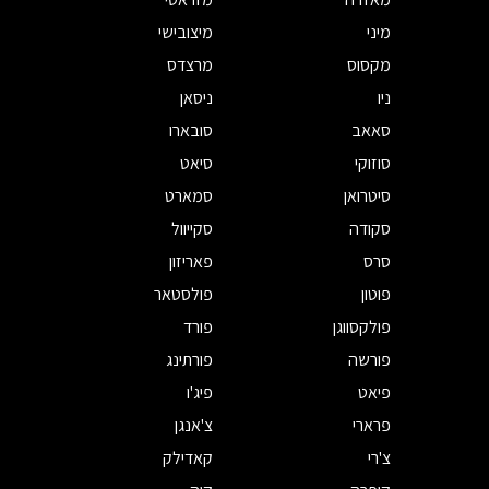
מיני
מיצובישי
מקסוס
מרצדס
ניו
ניסאן
סאאב
סובארו
סוזוקי
סיאט
סיטרואן
סמארט
סקודה
סקייוול
סרס
פאריזון
פוטון
פולסטאר
פולקסווגן
פורד
פורשה
פורתינג
פיאט
פיג'ו
פרארי
צ'אנגן
צ'רי
קאדילק