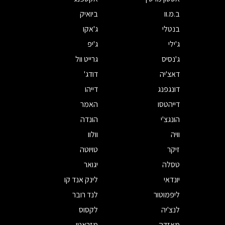
ב.מ.וו
ביואיק
בנטלי
ג'אקו
ג'ילי
ג'יפ
ג'נסיס
גרייט וול
דאצ'יה
דודג'
דונגפנג
דייהו
דייהטסו
האמר
הונגצ'י
הונדה
וויה
וולוו
זיקר
טויוטה
טסלה
יגואר
יונדאי
לינק אנד קו
ליפמוטור
לנד רובר
לנצ'יה
לקסוס
מאזדה
מזראטי