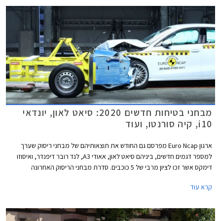
גרסת 3 דלתות לא תוצע, בהתאם למגמה העולמית שהחלה לפני מספר שנים
עקב ירידה בביקושים.
מבחני בטיחות חדשים 2020: סיאט לאון, יונדאי
i10, קיה סורנטו, ועוד
ארגון Euro Ncap מפרסם גם החודש את תוצאותיהם של מבחני ריסוק שערך
למספר דגמים חדשים, ביניהם סיאט לאון, אאודי A3, לנד רובר דיפנדר, ואיסוזו
דימקס אשר זכו לציון מרבי של 5 כוכבים. סדרת מבחני הריסוק האחרונה
מצביעה בבירור על מגמת השתפרות כוללת בתעשיית הרכב, לצד החמרת
קרא עוד
דרישות הבטיחות העומדות בפני היצרנים.