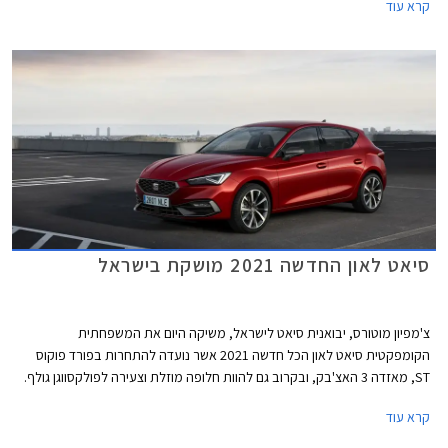
קרא עוד
מרבי של 150 כ"ס המשווק בישראל, מנועי דיזל TDI, מנוע eTSI עם מערכת
היברידית קלה, ומנוע e-HYBRID שהינו למעשה היברידי נטען PHEV.
סיאט לאון החדשה 2021 מושקת בישראל
צ'מפיון מוטורס, יבואנית סיאט לישראל, משיקה היום את המשפחתית
הקומפקטית סיאט לאון הכל חדשה 2021 אשר נועדה להתחרות בפורד פוקוס
ST, מאזדה 3 האצ'בק, ובקרוב גם להוות חלופה מוזלת וצעירה לפולקסווגן גולף.
הדור הרביעי הכל חדש מבוסס על פלטפורמת EVO MQB ומציג מידות מעט
קרא עוד
גדולות יותר מקודמו. אורכו הכללי 4,368 מ"מ, רוחבו 1,799 מ"מ, גובהו 1,456
מ"מ, ובסיס הגלגלים באורך 2,686 מ"מ. נפח תא המטען עומד על 380 ליטרים.