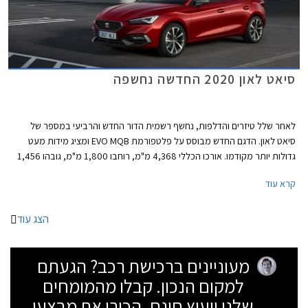
סיאט לאון 2020 החדשה נחשפה
לאחר שלל טיזרים והדלפות, נחשף רשמית הדור החדש והרביעי במספר של
סיאט לאון. הדגם החדש מבוסס על פלטפורמת EVO MQB ומציג מידות מעט
גדולות יותר מקודמו. אורכו הכללי 4,368 מ"מ, רוחבו 1,800 מ"מ, גובהו 1,456
מ"מ, ובסיס הגלגלים באורך 2,686 מ"מ. נפח תא המטען עומד על 380 ליטרים
קרא עוד
בדגם ההאצ'בק או 617 ליטרים בסטיישן ST. גרסת 3 דלתות לא תוצע בהתאם
למגמה העולמית שהחלה לפני מספר שנים עקב ביקוש ירוד.
הצג עוד
מעוניינים ברכישת רכב? הגעתם
למקום הנכון. קבלו מהמומחים
שלנו ייעוץ חינם, הכירו את מבצעי