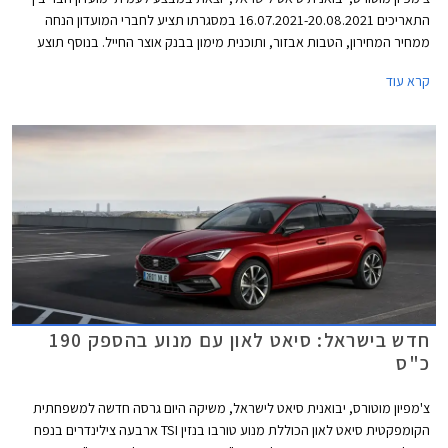
התאריכים 16.07.2021-20.08.2021 במסגרתו תציע לחברי המועדון הנחה
ממחיר המחירון, הטבות אבזור, ותוכנית מימון בבנק אוצר החייל. בנוסף תוצע
הלוואה בתנאים מועדפים במסגרת תכנית המימון חבר ליס, והנחה בגובה 50%
קרא עוד
ברכישת אבזור בהתקנה מקומית.
חדש בישראל: סיאט לאון עם מנוע בהספק 190
כ"ס
צ'מפיון מוטורס, יבואנית סיאט לישראל, משיקה היום גרסה חדשה למשפחתית
הקומפקטית סיאט לאון הכוללת מנוע טורבו בנזין TSI ארבעה צילינדרים בנפח