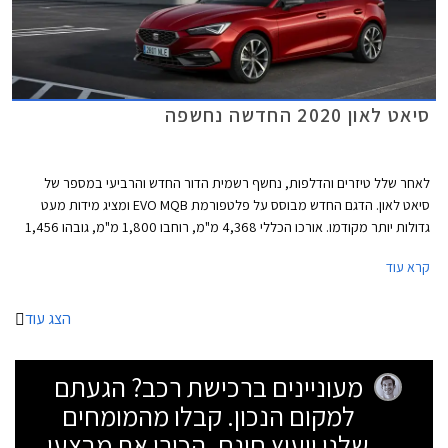
סיאט לאון 2020 החדשה נחשפה
לאחר שלל טיזרים והדלפות, נחשף רשמית הדור החדש והרביעי במספר של
סיאט לאון. הדגם החדש מבוסס על פלטפורמת EVO MQB ומציג מידות מעט
גדולות יותר מקודמו. אורכו הכללי 4,368 מ"מ, רוחבו 1,800 מ"מ, גובהו 1,456
מ"מ, ובסיס הגלגלים באורך 2,686 מ"מ. נפח תא המטען עומד על 380 ליטרים
קרא עוד
בדגם ההאצ'בק או 617 ליטרים בסטיישן ST. גרסת 3 דלתות לא תוצע בהתאם
למגמה העולמית שהחלה לפני מספר שנים עקב ביקוש ירוד.
הצג עוד
מעוניינים ברכישת רכב? הגעתם
למקום הנכון. קבלו מהמומחים
שלנו ייעוץ חינם, הכירו את מבצעי