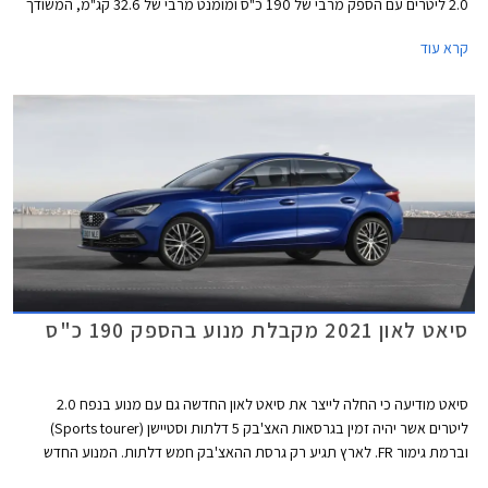
2.0 ליטרים עם הספק מרבי של 190 כ"ס ומומנט מרבי של 32.6 קג"מ, המשודך
לתיבת 7 הילוכים רובוטית כפולת מצמדים DSG. תאוצה מאפס למאה קמ"ש
קרא עוד
אורכת 7.4 שניות, והמהירות המרבית עומדת על 231 קמ"ש. צריכת הדלק
המשולבת בגרסה זו עומדת על 14.7 ק"מ לליטר. כמו כן זוכה גרסה זו למתלה
אחורי רב חיבורי במקום קורת פיתול פשוטה אשר מותקנת בגרסאות ה- 1.5
ליטרים.
סיאט לאון 2021 מקבלת מנוע בהספק 190 כ"ס
סיאט מודיעה כי החלה לייצר את סיאט לאון החדשה גם עם מנוע בנפח 2.0
ליטרים אשר יהיה זמין בגרסאות האצ'בק 5 דלתות וסטיישן (Sports tourer)
וברמת גימור FR. לארץ תגיע רק גרסת ההאצ'בק חמש דלתות. המנוע החדש
מצטרף להיצע המנועים הקיים הכולל מנוע בנזין TSI בנפח 1.5 ליטרים עם הספק