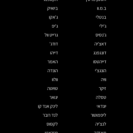
ב.מ.וו
ביואיק
בנטלי
ג'אקו
ג'ילי
ג'יפ
ג'נסיס
גרייט וול
דאצ'יה
דודג'
דונגפנג
דייהו
דייהטסו
האמר
הונגצ'י
הונדה
וויה
וולוו
זיקר
טויוטה
טסלה
יגואר
יונדאי
לינק אנד קו
ליפמוטור
לנד רובר
לנצ'יה
לקסוס
מאזדה
מזראטי