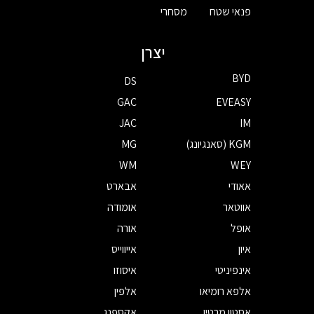
פנאי שטח
מסחרי
יצרן
BYD
DS
GAC
EVEASY
JAC
IM
KGM (סאנגיונג)
MG
WM
WEY
אאודי
אבארט
אווטאר
אומודה
אופל
אורה
איון
אייווייס
אינפיניטי
איסוזו
אלפא רומיאו
אלפין
אסטון מרטין
אקספנג