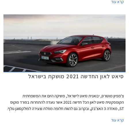
קרא עוד
מרבי של 150 כ"ס המשווק בישראל, מנועי דיזל TDI, מנוע eTSI עם מערכת
היברידית קלה, ומנוע e-HYBRID שהינו למעשה היברידי נטען PHEV.
סיאט לאון החדשה 2021 מושקת בישראל
צ'מפיון מוטורס, יבואנית סיאט לישראל, משיקה היום את המשפחתית
הקומפקטית סיאט לאון הכל חדשה 2021 אשר נועדה להתחרות בפורד פוקוס
ST, מאזדה 3 האצ'בק, ובקרוב גם להוות חלופה מוזלת וצעירה לפולקסווגן גולף.
הדור הרביעי הכל חדש מבוסס על פלטפורמת EVO MQB ומציג מידות מעט
קרא עוד
גדולות יותר מקודמו. אורכו הכללי 4,368 מ"מ, רוחבו 1,799 מ"מ, גובהו 1,456
מ"מ, ובסיס הגלגלים באורך 2,686 מ"מ. נפח תא המטען עומד על 380 ליטרים.