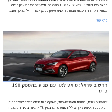
התאריכים 16.07.2021-20.08.2021 במסגרתו תציע לחברי המועדון הנחה
ממחיר המחירון, הטבות אבזור, ותוכנית מימון בבנק אוצר החייל. בנוסף תוצע
הלוואה בתנאים מועדפים במסגרת תכנית המימון חבר ליס, והנחה בגובה 50%
קרא עוד
ברכישת אבזור בהתקנה מקומית.
חדש בישראל: סיאט לאון עם מנוע בהספק 190
כ"ס
צ'מפיון מוטורס, יבואנית סיאט לישראל, משיקה היום גרסה חדשה למשפחתית
הקומפקטית סיאט לאון הכוללת מנוע טורבו בנזין TSI ארבעה צילינדרים בנפח