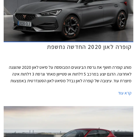
קופרה לאון 2020 החדשה נחשפת
מותג קופרה חושף את גרסת הביצועים המבוססת על סיאט לאון 2020 שהוצגה
לאחרונה. הדגם יוצע במרכב 5 דלתות או סטיישן מאחר וגרסת 3 דלתות אינה
מיוצרת עוד. עיצובה של קופרה לאון נבדל מסיאט לאון הסטנדרטית באמצעות
מיתוג שונה ואלמנטים ספורטיביים, ביניהם פגוש קדמי אגרסיבי עם כונסי אוויר
קרא עוד
גדולים, ושבכה קדמית מושחרת עם סמל המותג בצבע נחושת במרכזה. מאחור
בולט דיפיוזר מושחר וארבעה פתחי מפלט גם הם בגוון נחושת. מהצד ניתן להבחין
בחישוקים בעיצוב אווירודינמי מיוחד המשלב גוון נחושת, חצאיות צד, ומראות
מושחרות.