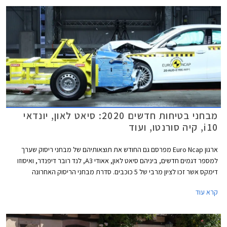
גרסת 3 דלתות לא תוצע, בהתאם למגמה העולמית שהחלה לפני מספר שנים
עקב ירידה בביקושים.
מבחני בטיחות חדשים 2020: סיאט לאון, יונדאי
i10, קיה סורנטו, ועוד
ארגון Euro Ncap מפרסם גם החודש את תוצאותיהם של מבחני ריסוק שערך
למספר דגמים חדשים, ביניהם סיאט לאון, אאודי A3, לנד רובר דיפנדר, ואיסוזו
דימקס אשר זכו לציון מרבי של 5 כוכבים. סדרת מבחני הריסוק האחרונה
מצביעה בבירור על מגמת השתפרות כוללת בתעשיית הרכב, לצד החמרת
קרא עוד
דרישות הבטיחות העומדות בפני היצרנים.