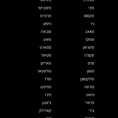
מיני
מיצובישי
מקסוס
מרצדס
ניו
ניסאן
סאאב
סובארו
סוזוקי
סיאט
סיטרואן
סמארט
סקודה
סקייוול
סרס
פאריזון
פוטון
פולסטאר
פולקסווגן
פורד
פורשה
פורתינג
פיאט
פיג'ו
פרארי
צ'אנגן
צ'רי
קאדילק