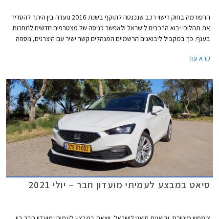
הרפורמה בחוק רישוי רכב שנכנסה לתוקף בשנת 2016 נועדה בין היתר להסדיר
את תהליכי יבוא הרכבים לישראל ולאפשר כניסה של מצטרפים חדשים לתחרות
בענף. כך במקביל ליבואנים הרשמיים המנהלים קשר ישיר עם היצרנים, נוספה
אפשרות למעמד של יבואן מקביל אשר יוכל לרכוש רכבים חדשים מדילרים
קרא עוד
במדינות שונות ולשווקן בישראל.
סיאט במבצע לעמיתי מועדון חבר – יולי 2021
צ'מפיון מוטורס, יבואנית סיאט לישראל, יוצאת במבצע לעמיתי מועדון חבר בין