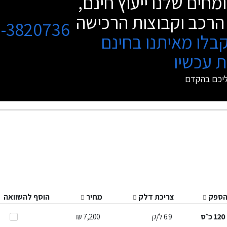
מחים שלנו ייעוץ חינם,
הרכב וקבוצות הרכישה
3-3820736
בלו מאיתנו בחינם
 עכשיו
ליכם בהקדם
ספק
צריכת דלק
מחיר
הוסף להשוואה
120
כ״ס
6.9
ל/ק
7,200 ₪