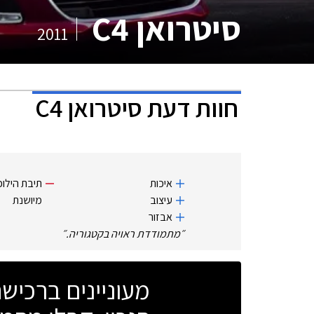
סיטרואן C4
2011
חוות דעת
סיטרואן C4
איכות
תיבת הילוכ
עיצוב
מיושנת
אבזור
״
מתמודדת ראויה בקטגוריה.
״
מעוניינים ברכי