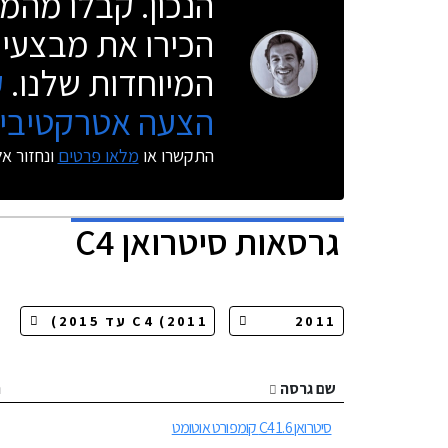
הנכון. קבלו מהמו
הכירו את מבצעי 
המיוחדות שלנו.
ק
הצעה אטרקטיבית
התקשרו או
מלאו פרטים
ונחזור א
גרסאות
סיטרואן C4
שם גרסה
ה
סיטרואן C4 1.6 קומפורט אוטומט