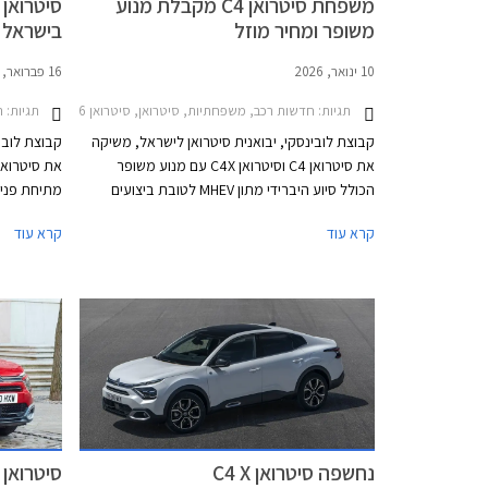
משפחת סיטרואן C4 מקבלת מנוע
משופר ומחיר מוזל
בישראל
10 ינואר, 2026
16 פברואר, 2025
תגיות:
חדשות רכב, משפחתיות, סיטרואן, סיטרואן C4 2025-2026, סיטרואן C4 X 2025-2026מחירון רכב
תגיות:
ר
קבוצת לובינסקי, יבואנית סיטרואן לישראל, משיקה
קבוצת לובי
את סיטרואן C4 וסיטרואן C4X עם מנוע משופר
הכולל סיוע היברידי מתון MHEV לטובת ביצועים
מתיחת פני
וצריכת דלק עדיפים ביחס למנוע המוחלף. בנוסף
עיצוב מלוט
קרא עוד
קרא עוד
מודיעה החברה על ירידת מחיר של 4,000 עד
הפרטי ולהת
7,000 ₪ במטרה למשוך קהל חדש ובהתאם למה
שנראה כמו תחילתה של מגמת ירידת מחירים בשוק.
למרות תוספ
1,000 ₪ ביחס לדגם היוצא ועומד על 154,990 ₪.
נחשפה סיטרואן C4 X