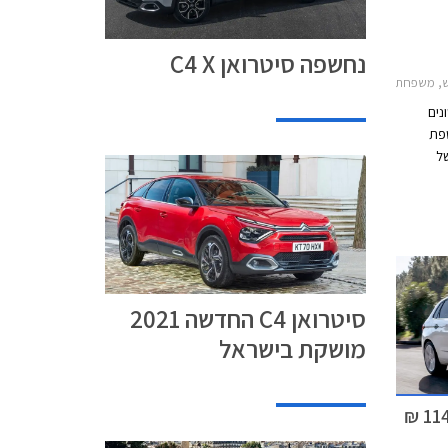
נחשפה סיטרואן C4 X
יות, סיטרואןסיטרואן C4 2021-2025
נים
וכעת חושפת
ל
קומפקטיות
חלף
ומפקטית
סיטרואן C4 החדשה 2021
מושקת בישראל