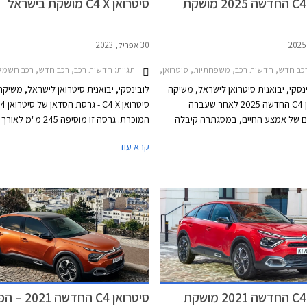
סיטרואן C4 החדשה 2025 מושקת
סיטרואן C4 X מושקת בישראל
30 אפריל, 2023
כב חדש, חדשות רכב, משפחתיות, סיטרואן, סיטרואן C4 2021-2025, סיטרואן C4 2025-2026מחירון רכב
תגיות:
חדשות רכב, רכב חדש, רכב חשמלי, משפחתיות, סיטרואן, סיט
נסקי, יבואנית סיטרואן לישראל, משיקה
לובינסקי, יבואנית סיטרואן לישראל, משיק
את סיטרואן C4 החדשה 2025 לאחר שעברה
סיטרואן C4 X - גרסת ה
ם של אמצע החיים, במסגתרה קיבלה
המוכרת. גרסה זו מוסיפה 245 מ
ש ואבזור משופר על מנת לפנות לשוק
הבאים לידי ביטוי במרווח מאחור אך בעיק
קרא עוד
חרות במכוניות משפחתיות כגון סקודה
אוקטביה, יונדאי אלנטרה ומאזדה 3. בשלב זה תשווק
ליטרים בלבד בסיטרואן C4 האצ'ב
סיטרואן C4 עם מנוע טורבו בנזין כמו בדגם המוחלף.
זהה וכולל מנוע טורבו בנזין, מנוע טורבו דיז
ת האבזור, המחיר התייקר רק ב-
חשמלי. המחיר יקר משמעותית מגרסת הה
נתון שאולי מרמז על התייקרותה בקרוב.
סיטרואן C4 החדשה 2021 מושקת
סיטרואן C4 החדש