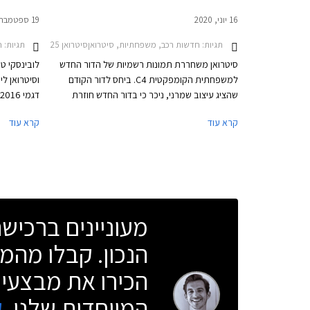
16 יוני, 2020
19 ספטמבר, 2016
תגיות:
חדשות רכב, משפחתיות, סיטרואןסיטרואן C4 2021-2025
תגיות:
חד
סיטרואן משחררת תמונות רשמיות של הדור החדש
לובינסקי טר
למשפחתית הקומפקטית C4. ביחס לדור הקודם
וסיטרואן ל
שהציג עיצוב שמרני, ניכר כי בדור החדש חוזרת
סיטרואן למקורות ומציגה עיצוב מהפכני ועתידני, אך
שבמבצע אמנ
קרא עוד
קרא עוד
הפעם, בהתאם להעדפת השוק, בחרה סיטרואן
הן חדשות ל
בתצורת קרוסאובר קופה ארבע דלתות במקום
אטרקטיביים
מרכב האצ'בק מסורתי.
למשך שלוש 
מעוניינים ברכי
הנכון. קבלו מהמו
הכירו את מבצעי 
המיוחדות שלנו.
ק