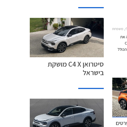
רואן C4 2021-2025, סיטרואן C4 X 2023-2025מחירון רכב
ה את
סדאן של סיטרואן C4
"מ לאורך הכולל
ר בתא
סיטרואן C4 X מושקת
המטען המציע נפח של 510 ליטרים לעומת 380
ק. היצע המנועים
בישראל
ל ומנוע
אצ'בק,
ה 2021 – הפרטים