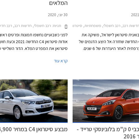
המלאים
30 יוני, 2020
דשות רכב, רכב חשמלי, משפחתיות, סיטרואןסיטרואן C4 2021-2025
תגיות:
רכב חשמלי, חדשות רכב, רכב חדש, משפחת
יבואנית סיטרואן לישראל, משיקה את
לפני כשבועיים נחשפו תמונות ופרטים ראשו
סיטרואן C4 החדשה שחזרה אל היצע הדגמים של
אודות סיטרואן C4 החדשה 2021 
היצרנית הצרפתית לאחר היעדרות של 6 שנים.
סיטרואן את המפרט המלא. הדור השלישי ש
ניסה למלא את החלל סיטרואן קקטוס
סיטרואן C4 חוזר אל שוק המשפחתיות ה
קרא עוד
ות יצירתית לרכב משפחתי בשילוב
אחרי היעדרות ארוכה, וניכר כי את הזמן ש
ל רכב פנאי, אך לבסוף החליטה היצרנית
ניצלה סיטרואן על מנת לתכנן משפחתית ק
להפסיק את ייצורו ולהשיב לחיים את סיטרואן C4
ייחודית ושונה מהמקובל.
מבצע רכבי 0 ק"מ בלובינסקי טרייד -
מבצע סיטרואן C4 במחיר 114,900 ₪
2