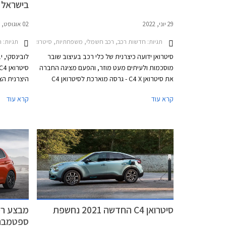
בישראל
29 יוני, 2022
02 אוגוסט, 2021
תגיות:
חדשות רכב, רכב חשמלי, משפחתיות, סיטרואן, סיטרואן C4 2021-2025סיטרואן C4 X 2023-2025
תגיות:
ח
סיטרואן ידועה כיצרנית של כלי רכב בעיצוב שובר
לובינסקי, 
מוסכמות ולעיתים מעט מוזר, והפעם מציגה החברה
את סיטרואן C4 X - גרסה מוארכת לסיטרואן C4
במרכב סדאן מוגבה אשר ניצבת מתחת לספינת
בתקופה זו 
קרא עוד
קרא עוד
הדגל של המותג סיטרואן C5 X.
שהציע פרשנ
מאפיינים ש
בדור חדש.
סיטרואן C4 החדשה 2021 נחשפת
ספטמבר 016