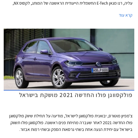
עליה, רנו מגאן E-Tech החשמלית הייעודית הראשונה של המותג, לקסוס NX,
וב.מ.וו סדרה 2 קופה.
קרא עוד
פולקסווגן פולו החדשה 2021 מושקת בישראל
צ'מפיון מוטורס, יבואנית פולקסווגן לישראל, מודיעה על תחילת שיווק פולקסווגן
פולו החדשה 2021 לאחר שעברה מתיחת פנים ראשונה. פולקסווגן פולו תשווק
בישראל עם יחידת הנעה אחת בשתי גרסאות הספק ובשתי רמות אבזור.