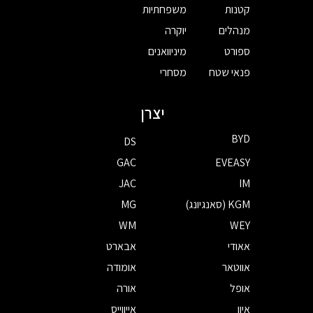
קטנות
משפחתיות
מנהלים
יוקרה
ספורט
מיניוואנים
פנאי שטח
מסחרי
יצרן
BYD
DS
GAC
EVEASY
JAC
IM
KGM (סאנגיונג)
MG
WM
WEY
אאודי
אבארט
אווטאר
אומודה
אופל
אורה
איון
אייווייס