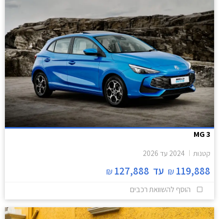
MG 3
קטנות
2024
עד
2026
119,888
עד
127,888
₪
₪
הוסף להשוואת רכבים