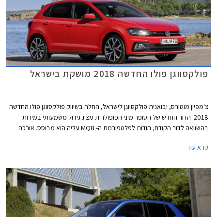
רכזנו עבורכם את חמשת רכבי הסופר מיני המובילים בתקציב של עד 110,000
₪.
פולקסווגן פולו החדשה 2018 מושקת בישראל
צ'מפיון מוטורס, יבואנית פולקסווגן לישראל, החלה בשיווק פולקסווגן פולו החדשה
2018. הדור החדש של הסופר מיני הפופולרית מציג גידול משמעותי במידות
בהשוואה לדור הקודם, הודות לפלטפורמת ה- MQB עליה הוא מבוסס. אורכה
צמח ב- 81 מ"מ לכדי 4,053 מ"מ, רוחבה צמח ב- 69 מ"מ לכדי 1,751 מ"מ,
קרא עוד
ובסיס הגלגלים התארך בלא פחות מ- 95 מ"מ לכדי 2,551 מ"מ.