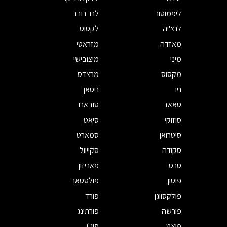
ליפמוטור
לנד רובר
לנצ'יה
לקסוס
מאזדה
מזראטי
מיני
מיצובישי
מקסוס
מרצדס
ניו
ניסאן
סאאב
סובארו
סוזוקי
סיאט
סיטרואן
סמארט
סקודה
סקייוול
סרס
פאריזון
פוטון
פולסטאר
פולקסווגן
פורד
פורשה
פורתינג
פיאט
פיג'ו