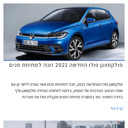
פולקסווגן פולו החדשה 2021 זוכה למתיחת פנים
פולקסווגן פולו המחודשת 2021, זוכה למתיחת פנים אשר נועדה ליישר קו עם
שפת העיצוב העדכנית של המותג, בדומה לאחותה הגדולה פולקסווגן גולף
בדורה השמיני. עוד במסגרת מתיחת הפנים מקבלת פולו את מערכת
המולטימדיה MIB3, עדכונים טכנולוגים שונים, ואבזור בטיחות עדכני.
קרא עוד