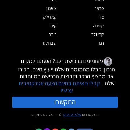
פרארי
צ'אנגן
צ'רי
קאדילק
קופרה
קיה
קרייזלר
רובר
רנו
שברולט
מעוניינים ברכישת רכב? הגעתם למקום
הנכון. קבלו מהמומחים שלנו ייעוץ חינם, הכירו
את מבצעי הרכב וקבוצות הרכישה המיוחדות
שלנו.
קבלו מאיתנו בחינם הצעה אטרקטיבית
עכשיו
התקשרו
התקשרו או
מלאו פרטים
ונחזור אליכם בהקדם