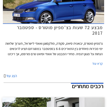
מבצע 72 שעות בצ'מפיון מוטורס - ספטמבר
2017
צ'מפיון מוטורס, יבואנית סיאט, סקודה, פולקסווגן ואאודי לישראל, תערוך שלושה
ימי מכירות מיוחדים בין התאריכים 6-8 בספטמבר במסגרתם תציע לרוכשים
הנחות על מגוון דגמיה. מחירי המבצע של אאודי וסיאט טרם פורסמו, אך ריכזנו
עבורכם מספר דוגמאות להנחות המוצעות באולמות התצוגה של סקודה
קרא עוד
ופולקסווגן.
הצג עוד
רכבים מתחרים