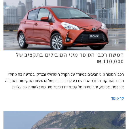
חמשת רכבי הסופר מיני המובילים בתקציב של
110,000 ₪
רכבי הסופר מיני חביבים במיוחד על הקהל הישראלי ובצדק. במדינה בה מחירי
הרכב ואחזקתו הינם מהגבוהים בעולם ורוב רובן של הנסיעות מתקיימות בסביבה
אורבנית וצפופה, יתרונותיה של קטגוריית הסופר מיני מתבלטות לאור עלויות
הרכישה והאחזקה הנמוכות, והשימושיות התואמת לסביבה עירונית. בשנים
קרא עוד
האחרונות עברה הקטגוריה מהפכה של ממש. המידות שתפחו, הביאו עימן שיפור
משמעותי במרחב הפנים ונפח תא המטען, כך שהמרווחות בקטגוריה, מציעות
מרחב ונפח הטענה כשל משפחתית מהעשור הקודם. גם מערכות הבטיחות
ואבזור נוחות שהיו עד לא מזמן נחלתם הבלעדית של מכוניות יקרות יותר, זלגו
אל רכבי הסופר מיני, ובחלקן אף לגרסאות הביניים. לאור הביקוש והעניין הער,