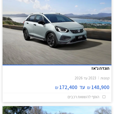
הונדה ג'אז
קטנות
2023
עד
2026
148,900
עד
172,400
₪
₪
הוסף להשוואת רכבים