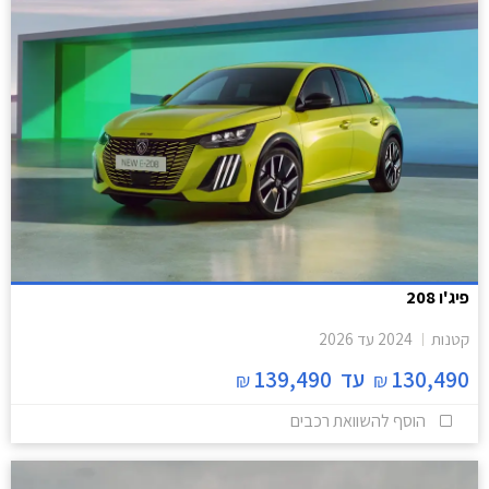
פיג'ו 208
קטנות
2024
עד
2026
130,490
עד
139,490
₪
₪
הוסף להשוואת רכבים