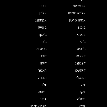
אינפיניטי
איסוזו
אלפא רומיאו
אלפין
אסטון מרטין
אקספנג
ב.מ.וו
ביואיק
בנטלי
ג'אקו
ג'ילי
ג'יפ
ג'נסיס
גרייט וול
דאצ'יה
דודג'
דונגפנג
דייהו
דייהטסו
האמר
הונגצ'י
הונדה
וויה
וולוו
זיקר
טויוטה
טסלה
יגואר
יונדאי
לינק אנד קו