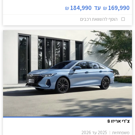
169,990
עד
184,990
₪
₪
הוסף להשוואת רכבים
צ'רי אריזו 8
משפחתיות
2025
עד
2026