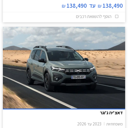
138,490
עד
138,490
₪
₪
הוסף להשוואת רכבים
דאצ'יה ג'וגר
משפחתיות
2023
עד
2026