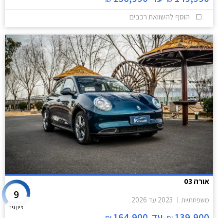
הוסף להשוואת רכבים
אורה 03
9
משפחתיות
2023
עד
2026
ציון גיר
139,900
עד
164,900
₪
₪