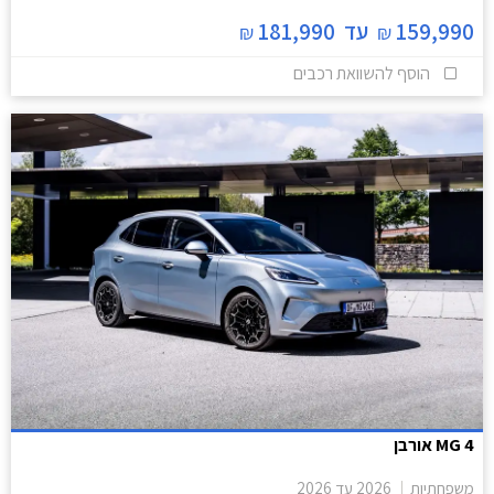
159,990
עד
181,990
₪
₪
הוסף להשוואת רכבים
MG 4 אורבן
משפחתיות
2026
עד
2026