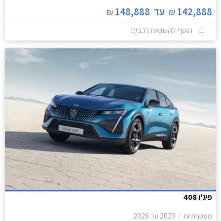
142,888
עד
148,888
₪
₪
הוסף להשוואת רכבים
פיג'ו 408
משפחתיות
2023
עד
2026