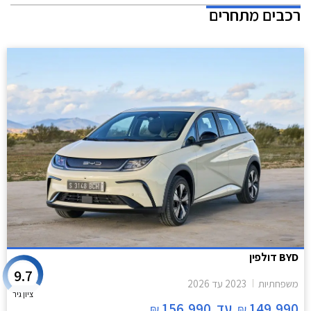
רכבים מתחרים
BYD דולפין
9.7
משפחתיות
2023
עד
2026
ציון גיר
149,990
עד
156,990
₪
₪