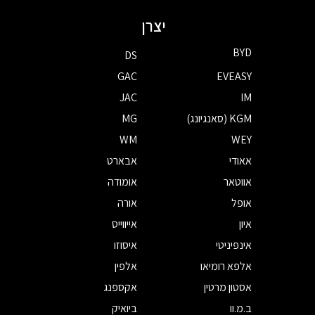
יצרן
BYD
DS
GAC
EVEASY
JAC
IM
KGM (סאנגיונג)
MG
WM
WEY
אאודי
אבארט
אווטאר
אומודה
אופל
אורה
איון
אייווייס
אינפיניטי
איסוזו
אלפא רומיאו
אלפין
אסטון מרטין
אקספנג
ב.מ.וו
ביואיק