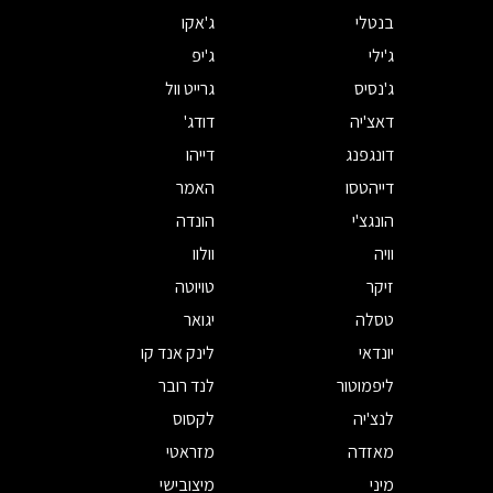
בנטלי
ג'אקו
ג'ילי
ג'יפ
ג'נסיס
גרייט וול
דאצ'יה
דודג'
דונגפנג
דייהו
דייהטסו
האמר
הונגצ'י
הונדה
וויה
וולוו
זיקר
טויוטה
טסלה
יגואר
יונדאי
לינק אנד קו
ליפמוטור
לנד רובר
לנצ'יה
לקסוס
מאזדה
מזראטי
מיני
מיצובישי