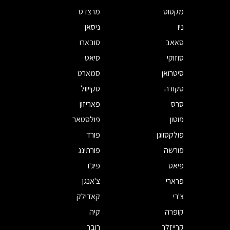
מקסוס
מרצדס
ניו
ניסאן
סאאב
סובארו
סוזוקי
סיאט
סיטרואן
סמארט
סקודה
סקייוול
סרס
פאריזון
פוטון
פולסטאר
פולקסווגן
פורד
פורשה
פורתינג
פיאט
פיג'ו
פרארי
צ'אנגן
צ'רי
קאדילק
קופרה
קיה
קרייזלר
רובר