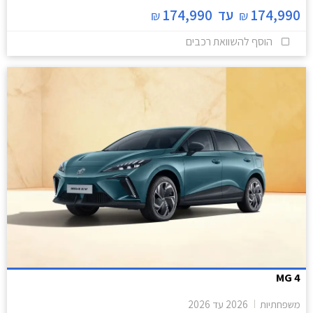
174,990
עד
174,990
₪
₪
הוסף להשוואת רכבים
MG 4
משפחתיות
2026
עד
2026