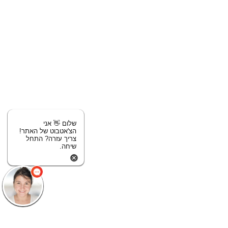
שלום 👋 אני
הצ'אטבוט של האתר!
צריך עזרה? התחל
שיחה.