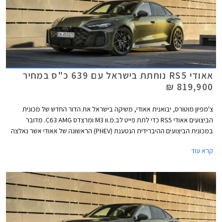
אאודי RS5 נוחתת בישראל עם 639 כ"ס במחיר
819,900 ₪
צ'מפיון מוטורס, יבואנית אאודי, משיקה בישראל את הדור החדש של מכונית
הביצועים אאודי RS5 כדי לתת פייט לב.מ.וו M3 ומרצדס C63 AMG. מדובר
במכונית הביצועים ההיברידית הנטענת (PHEV) הראשונה של אאודי אשר נאלצה
להוסיף כ- 500 ק"ג למשקלה על מנת לעמוד בתקנות הזיהום המחמירות
קרא עוד
באירופה, ומשקל עודף ידוע כאחד האויבים הגדולים ביותר של כל מכונית ספורט.
עם זאת, אאודי מצאה פתרון טכנולוגי ומבטיחה התנהגות כביש ההולמת את
דגמי RS הודות לדיפרנציאל אחורי חדש ומתקדם. מצד שני, כעת יכולה אאודי
להתפאר בהספק מרשים של 639 כ"ס המאפשר שיגור 0-100 קמ"ש תוך 3.6
שניות כיאה למפלצת ביצועים. המחיר עומד על 819,900 ₪.