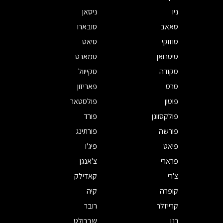
ניו
ניסאן
סאאב
סובארו
סוזוקי
סיאט
סיטרואן
סמארט
סקודה
סקייוול
סרס
פאריזון
פוטון
פולסטאר
פולקסווגן
פורד
פורשה
פורתינג
פיאט
פיג'ו
פרארי
צ'אנגן
צ'רי
קאדילק
קופרה
קיה
קרייזלר
רובר
רנו
שברולט