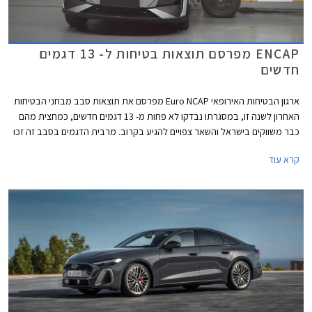
ENCAP מפרסם תוצאות בטיחות ל- 13 דגמים
חדשים
ארגון הבטיחות האירופאי Euro NCAP מפרסם את תוצאות סבב מבחני הבטיחות
האחרון לשנה זו, במסגרתו נבדקו לא פחות מ- 13 דגמים חדשים, כמחצית מהם
כבר משווקים בישראל והשאר צפויים להגיע בקרוב. מרבית הדגמים בסבב זה זכו
בציון מרבי של 5 כוכבים, פרט לשני דגמים שקיבלו ציון של 4 כוכבים - רנו 5
קרא עוד
החשמלית שלא הרשימה בסעיף מערכות העזר לנהג ו- MG ZS הייבריד אשר לא
הרשים בסעיף ההגנה על הנוסעים.