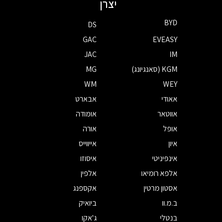
יצרן
BYD
DS
GAC
EVEASY
JAC
IM
KGM (סאנגיונג)
MG
WM
WEY
אאודי
אבארט
אווטאר
אומודה
אופל
אורה
איון
אייווייס
אינפיניטי
איסוזו
אלפא רומיאו
אלפין
אסטון מרטין
אקספנג
ב.מ.וו
ביואיק
בנטלי
ג'אקו