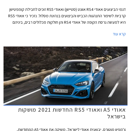
דגמי הביצועים אאודי RS4 אוונט (סטיישן) ואאודי RS5 זוכים לחבילת קומפטישן
קרביות לשיפור התנהגות הכביש והביצועים בנהיגת מסלול. נזכיר כי אאודי RS5
היא למעשה גרסת הקופה של אאודי RS4 והן חולקות מכלולים רבים, ביניהם
יחידת ההנעה המורכבת ממנוע טווין טורבו בנזין V6 בנפח 2.9 ליטרים עם הספק
קרא עוד
מרבי של 450 כ"ס ומומנט מרבי של 61.2 קג"מ, תיבת 8 הילוכים אוטומטית,
ומערכת הנעה כפולה קוואטרו האגדית של אאודי. המהירות המרבית בדגמים
אלה מוגבלת ל- 290 קמ"ש. אאודי RS4 אוונט קומפטישן מאיצה מעמידה ל- 100
קמ"ש תוך 3.9 שניות, 0.2 שניות מהר יותר מהגרסה הסטנדרטית. אאודי RS5
קופה וספורטבק קומפטישן מאיצות מעמידה ל- 100 קמ"ש תוך 3.8 שניות, 0.1
שניות מהר יותר מהגרסה הסטנדרטית.
אאודי A5 ואאודי RS5 החדשות 2021 מושקות
בישראל
צ'מפיון מוטורס, יבואנית אאודי לישראל, משיקה את אאודי A5 המחודשת,