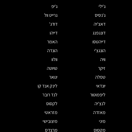
ג'ילי
ג'יפ
ג'נסיס
גרייט וול
דאצ'יה
דודג'
דונגפנג
דייהו
דייהטסו
האמר
הונגצ'י
הונדה
וויה
וולוו
זיקר
טויוטה
טסלה
יגואר
יונדאי
לינק אנד קו
ליפמוטור
לנד רובר
לנצ'יה
לקסוס
מאזדה
מזראטי
מיני
מיצובישי
מקסוס
מרצדס