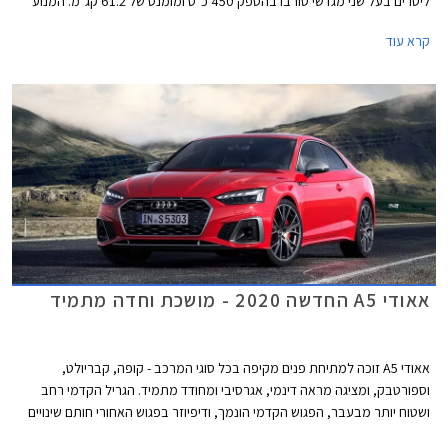
ליטרים בעל שני מגדשי טורבו בהספק 450 כ"ס ומומנט של 61.2 קג"מ. המנוע
משודך לתיבת 8 הילוכים אוטומטית פלנטרית ולהנעה כפולה קוואטרו עם חלוקת
קרא עוד
מומנט ביחס 40:60 לטובת הסרן האחורי. תאוצה 0-100 קמ"ש אורכת 3.9
שניות, והמהירות המרבית מוגבלת ל- 250 קמ"ש או 280 קמ"ש עם חבילת
דינמיק המוסיפה גם דיפרנציאל ספורט אחורי. המנוע שוקל 182 ק"ג בלבד וכולל
בתוך חלל ה- V את צמד מגדשי הטורבו, המייצרים לחץ גדישה של 1.5 באר.
אאודי A5 החדשה 2020 - מושכת וחדה מתמיד
אאודי A5 זוכה למתיחת פנים מקיפה בכל סוגי המרכב - קופה, קבריולט,
וספורטבק, ומציגה מראה דינמי, אגרסיבי ומחודד מתמיד. הגריל הקדמי רחב
ושטוח יותר מבעבר, הפגוש הקדמי הונמך, ודיפיוזר בפגוש האחורי חותם שינויים
אווירודינמיים המשפרים גם את הביצועים. בנוסף עודכנו חתימות האור מלפנים