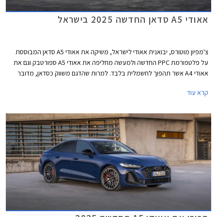
אאודי A5 סדאן החדשה 2025 בישראל
צ'מפיון מוטורס, יבואנית אאודי לישראל, משיקה את אאודי A5 סדאן המבוססת
על פלטפורמת PPC החדשה ולמעשה מחליפה את אאודי A5 ספורטבק וגם את
אאודי A4 אשר תהפוך לחשמלית בלבד. למרות שהדגם משווק כסדאן, מדובר
במרכב ליפטבק 5 דלתות בדומה לגרסת הספורטבק היוצאת. באירופה משווקת
קרא עוד
A5 גם בתצורת אוונט (סטיישן) שאינה מגיעה אלינו.