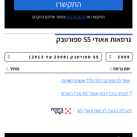
התקשרו
התקשרו או
מלאו פרטים
ונחזור אליכם בהקדם
גרסאות
אאודי S5 ספורטבק
שם גרסה
מחיר
אאודי S5 ספורטבק 3.0 TFSI אוטומט קוואטרו
לצפיה בכל דגמי אאודי A5 מכל השנים
לקבלת הצעה לביטוח אאודי A5