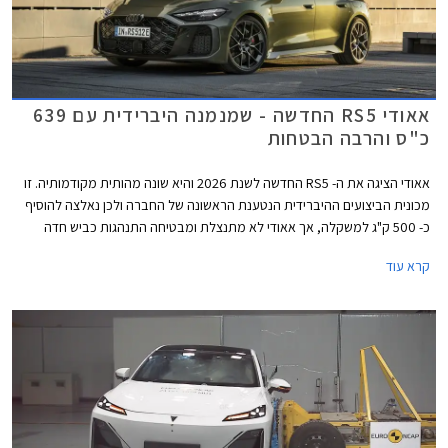
אאודי RS5 החדשה - שמנמנה היברידית עם 639
כ"ס והרבה הבטחות
אאודי הציגה את ה- RS5 החדשה לשנת 2026 והיא שונה מהותית מקודמותיה. זו
מכונית הביצועים ההיברידית הנטענת הראשונה של החברה ולכן נאלצה להוסיף
כ- 500 ק"ג למשקלה, אך אאודי לא מתנצלת ומבטיחה התנהגות כביש חדה
הודות לדיפרנציאל אחורי מתוחכם המצמצם תת-היגוי ומאפשר דריפטים נשלטים
קרא עוד
ומהנים. להנעה ההיברידית יש גם צדדים טובים כמו הספק אדיר של 639 כ"ס
ומומנט חשמלי זמין בסל"ד נמוך המאפשרים שיגור 0-100 קמ"ש תוך 3.6 שניות.