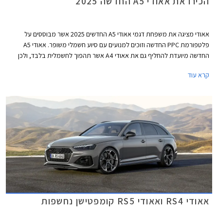
הכירו את אאודי A5 החדשה 2025
אאודי מציגה את משפחת דגמי אאודי A5 החדשים 2025 אשר מבוססים על
פלטפורמת PPC החדשה וזוכים למנועים עם סיוע חשמלי משופר. אאודי A5
החדשה מיועדת להחליף גם את אאודי A4 אשר תהפוך לחשמלית בלבד, ולכן
בניגוד לדור הקודם אשר שווק בתצורות קופה, קבריולט וספורטבק, הדור החדש
קרא עוד
ישווק לראשונה בתצורת אוונט (סטיישן) וסדאן שהינה למעשה דומה יותר לגרסת
הספורטבק הקודמת ומגיעה במרכב 5 דלתות שימושי. לא נופתע אם דגמי
הקופה והקבריולט יוצגו בהמשך בשם שונה בדומה למהלך שמרצדס ביצעה עם
מרצדס CLE.
אאודי RS4 ואאודי RS5 קומפטישן נחשפות