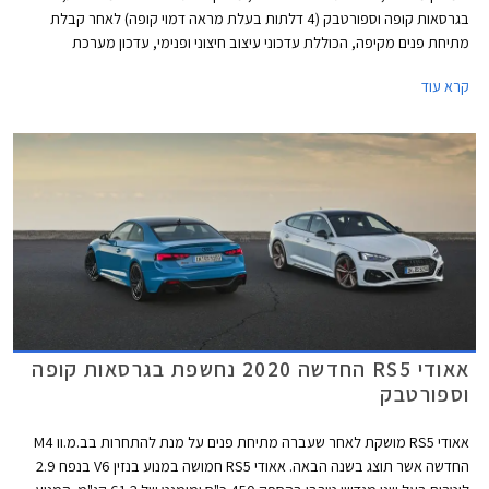
בגרסאות קופה וספורטבק (4 דלתות בעלת מראה דמוי קופה) לאחר קבלת
מתיחת פנים מקיפה, הכוללת עדכוני עיצוב חיצוני ופנימי, עדכון מערכת
מולטימדיה, והטמעת מערכת מיקרו-הייבריד 48V ביחידות ההנעה. כמו כן,
קרא עוד
שודרגו אבזור הנוחות והבטיחות.
אאודי RS5 החדשה 2020 נחשפת בגרסאות קופה
וספורטבק
אאודי RS5 מושקת לאחר שעברה מתיחת פנים על מנת להתחרות בב.מ.וו M4
החדשה אשר תוצג בשנה הבאה. אאודי RS5 חמושה במנוע בנזין V6 בנפח 2.9