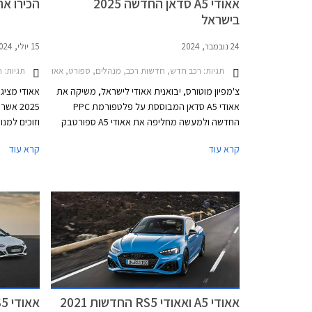
אאודי A5 סדאן החדשה 2025
הכירו את אאודי 
בישראל
24 נובמבר, 2024
15 יולי, 2024
תגיות:
רכב חדש, חדשות רכב, מנהלים, ספורט, אאודי, אאודי A5 ספורטבק 2021-2024, אאודי A5 סדאן 2024-2026, אאודי S5 סדאן 2024-2026, אאודי A4 2019-2024מחירון רכב
תגיות:
חד
צ'מפיון מוטורס, יבואנית אאודי לישראל, משיקה את
אאודי A5 סדאן המבוססת על פלטפורמת PPC
החדשה ולמעשה מחליפה את אאודי A5 ספורטבק
וגם את אאודי A4 אשר תהפוך לחשמלית בלבד.
קרא עוד
קרא עוד
למרות שהדגם משווק כסדאן, מדובר במרכב
תהפוך לחשמ
ליפטבק 5 דלתות בדומה לגרסת הספורטבק
אשר שווק ב
היוצאת. באירופה משווקת A5 גם בתצורת אוונט
החדש ישווק
(סטיישן) שאינה מגיעה אלינו.
שהינה למע
אם דגמי הק
בדומה למהל
אאודי A5 ואאודי RS5 החדשות 2021