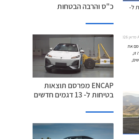
כ"ס והרבה הבטחות
ת ל-
ופאי Euro NCAP מפרסם את
זו,
דגמים חדשים,
צפויים
בציון
לו ציון של
ENCAP מפרסם תוצאות
ה בסעיף
בטיחות ל- 13 דגמים חדשים
יד אשר לא