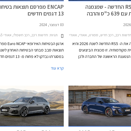
אאודי RS5 החדשה - שמנמנה
ENCAP מפרסם תוצאות בטיחו
היברידית עם 639 כ"ס והרבה
13 דגמים חדשים
03 דצמבר, 2024
שות רכב, רכב חדש, ספורט, אאודי, אאודי A5 סדאן 2024-2026אאודי RS5 סדאן 2026-2026
תגיות:
חדשות רכב, רכב חשמלי, אאודי A5 סדאן 2024-2026, וולוו EX30 2024-2026, ליפמוטור C10 2024-2026, לקסוס LBX 2023-2026, מיני קאנטרימן 2024-2026סובארו פורסטר 2024-2026
אאודי הציגה את ה- RS5 החדשה לשנת 2026 והיא
ארגון הבטיחות האיר
ת מקודמותיה. זו מכונית הביצועים
תוצאות סבב מבחני הבטיחות האחרון לשנה 
הנטענת הראשונה של החברה ולכן
במסגרתו נבדקו לא פחות מ- 13 
נאלצה להוסיף כ- 500 ק"ג למשקלה, אך אאודי לא
כמחצית מהם כבר משווקים בישראל והשאר 
קרא עוד
בטיחה התנהגות כביש חדה הודות
להגיע בקרוב. מרבית הדגמים בסבב זה זכו 
 אחורי מתוחכם המצמצם תת-היגוי
מרבי של 5 כוכבים, פרט לשני דגמים שקיב
פטים נשלטים ומהנים. להנעה
4 כוכבים - רנו 5 החשמלית שלא הרשימ
יש גם צדדים טובים כמו הספק אדיר של
מערכות העזר לנהג ו- MG ZS הייבר
 ומומנט חשמלי זמין בסל"ד נמוך
הרשים בסעיף ההגנה על הנוסעים.
 תוך 3.6 שניות.