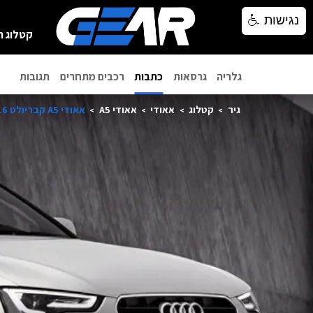
נגישות
נגישות
קטלוג ר
גלריה
גרסאות
כתבות
רכבים מתחרים
תגובות
גיר
קטלוג
אאודי
אאודי A5
אאודי A5 קבריולט 2016