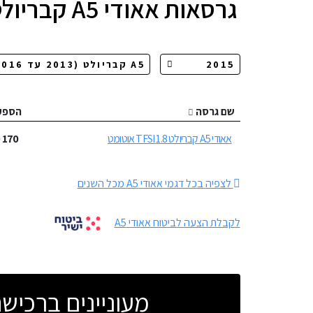
גרסאות
אאודי A5 קבריולט
שם גרסה
הספק
אאודי A5 קבריולט 1.8 TFSI אוטומט
170
כ
לצפיה בכל דגמי אאודי A5 מכל השנים
לקבלת הצעה לביטוח אאודי A5
מעוניינים ברכי