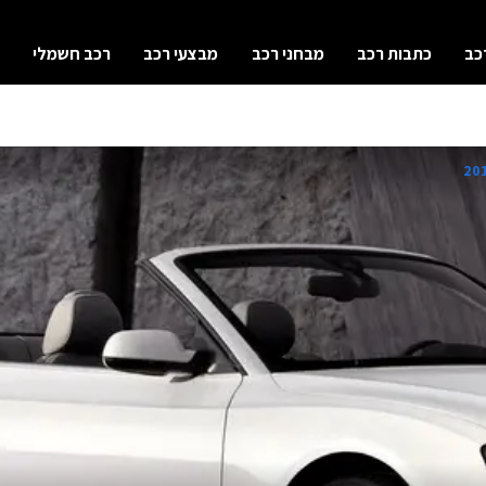
כב
כתבות רכב
מבחני רכב
מבצעי רכב
רכב חשמלי