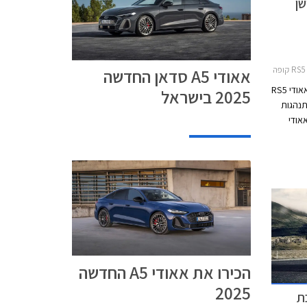
מפטישן
2
אאודי A5 סדאן החדשה
דגמי הביצועים אאודי RS4 אוונט (סטיישן) ואאודי RS5
2025 בישראל
תנהגות
אודי
RS5 היא למעשה גרסת הקופה של אאודי RS4 והן
ה
המורכבת ממנוע טווין טורבו בנזין V6 בנפח 2.9
4 כ"ס ומומנט מרבי
טומטית, ומערכת
מהירות
אלה מוגבלת ל- 290 קמ"ש. אאודי
RS4 אוונט קומפטישן מאיצה מעמידה ל- 100 קמ"ש
רסה
הכירו את אאודי A5 החדשה
ורטבק קומפטישן
מאיצות מעמידה ל- 100 קמ"ש תוך 3.8 שניות, 0.1
2025
 מושכת