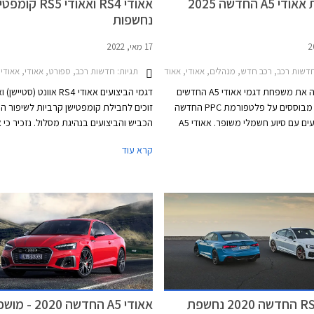
A5 החדשה 2025
אאודי RS4 ואאודי RS5 קו
נחשפות
17 מאי, 2022
שות רכב, רכב חדש, מנהלים, אאודי, אאודי A5 ספורטבק 2021-2024, אאודי A5 סדאן 2024-2026, אאודי S5 סדאן 2024-2026אאודי A4 2019-2024
תגיות:
חדשות רכב, ספורט, אאודי, אאודי RS5 קופה 2021-2024, אאודי RS5 ספורטבק 2021-2024אאודי RS4 אוונט 020-2024
אאודי מציגה את משפחת דגמי אאודי A5 החדשים
2025 אשר מבוססים על פלטפורמת PPC החדשה
זוכים לחבילת קומפטישן קרביות לשיפור ה
וזוכים למנועים עם סיוע חשמלי משופר. אאודי A5
הכביש והביצועים בנהיגת מסלול. נזכיר כי א
החדשה מיועדת להחליף גם את אאודי A4 אשר
קרא עוד
לית בלבד, ולכן בניגוד לדור הקודם
חולקות מכלולים רבים, ביניהם יחידת ההנע
תצורות קופה, קבריולט וספורטבק, הדור
 לראשונה בתצורת אוונט (סטיישן) וסדאן
ליטרים עם הספק מרבי של 50
שה דומה יותר לגרסת הספורטבק
של 61.2 קג"מ, תיבת 8 הילוכים או
הקודמת ומגיעה במרכב 5 דלתות שימושי. לא נופתע
הנעה כפולה קוואטרו האגדית של אאודי. ה
ופה והקבריולט יוצגו בהמשך בשם שונה
המרבית בדגמים 
ך שמרצדס ביצעה עם מרצדס CLE.
תוך 3.9 שניות, 0.2 שניות מהר יותר מהג
הסטנדרטית. אאודי RS5 קופה וספ
אאודי RS5 החדשה 2020 נחשפת
אאודי A5 החדשה 2020 -
שניות מהר יותר מהגרסה הסטנדרטית.