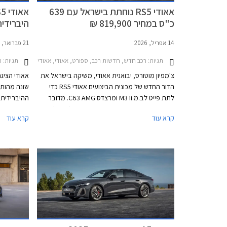
אאודי RS5 נוחתת בישראל עם 639
כ"ס במחיר 819,900 ₪
הבטחות
14 אפריל, 2026
21 פברואר, 2026
תגיות:
רכב חדש, חדשות רכב, ספורט, אאודי, אאודי RS5 ספורטבק 2021-2024, אאודי RS5 סדאן 2026-2026מחירון רכב
תגיות:
חד
צ'מפיון מוטורס, יבואנית אאודי, משיקה בישראל את
הדור החדש של מכונית הביצועים אאודי RS5 כדי
שונה מהותי
לתת פייט לב.מ.וו M3 ומרצדס C63 AMG. מדובר
ההיברידית 
במכונית הביצועים ההיברידית הנטענת (PHEV)
קרא עוד
קרא עוד
הראשונה של אאודי אשר נאלצה להוסיף כ- 500 ק"ג
מתנצלת ומ
למשקלה על מנת לעמוד בתקנות הזיהום
לדיפרנציאל
המחמירות באירופה, ומשקל עודף ידוע כאחד
ומאפשר דרי
האויבים הגדולים ביותר של כל מכונית ספורט. עם
ההיברידית 
זאת, אאודי מצאה פתרון טכנולוגי ומבטיחה התנהגות
639 כ"ס
כביש ההולמת את דגמי RS הודות לדיפרנציאל אחורי
המאפשרים שיגור 0-100 קמ"ש
חדש ומתקדם. מצד שני, כעת יכולה אאודי להתפאר
בהספק מרשים של 639 כ"ס המאפשר שיגור 0-100
קמ"ש תוך 3.6 שניות כיאה למפלצת ביצועים. המחיר
עומד על 819,900 ₪.