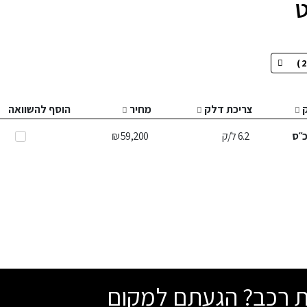
צריכת דלק
מחיר
הוסף להשוואה
״ס
6.2
ל/ק
59,200 ₪
שת רכב? הגעתם למקום