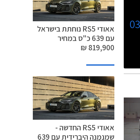
0
אאודי RS5 נוחתת בישראל
עם 639 כ"ס במחיר
819,900 ₪
אאודי RS5 החדשה -
שמנמנה היברידית עם 639