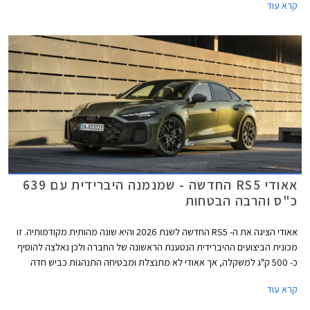
קרא עוד
באירופה, ומשקל עודף ידוע כאחד האויבים הגדולים ביותר של כל מכונית ספורט.
עם זאת, אאודי מצאה פתרון טכנולוגי ומבטיחה התנהגות כביש ההולמת את
דגמי RS הודות לדיפרנציאל אחורי חדש ומתקדם. מצד שני, כעת יכולה אאודי
להתפאר בהספק מרשים של 639 כ"ס המאפשר שיגור 0-100 קמ"ש תוך 3.6
שניות כיאה למפלצת ביצועים. המחיר עומד על 819,900 ₪.
אאודי RS5 החדשה - שמנמנה היברידית עם 639
כ"ס והרבה הבטחות
אאודי הציגה את ה- RS5 החדשה לשנת 2026 והיא שונה מהותית מקודמותיה. זו
מכונית הביצועים ההיברידית הנטענת הראשונה של החברה ולכן נאלצה להוסיף
כ- 500 ק"ג למשקלה, אך אאודי לא מתנצלת ומבטיחה התנהגות כביש חדה
הודות לדיפרנציאל אחורי מתוחכם המצמצם תת-היגוי ומאפשר דריפטים נשלטים
קרא עוד
ומהנים. להנעה ההיברידית יש גם צדדים טובים כמו הספק אדיר של 639 כ"ס
ומומנט חשמלי זמין בסל"ד נמוך המאפשרים שיגור 0-100 קמ"ש תוך 3.6 שניות.