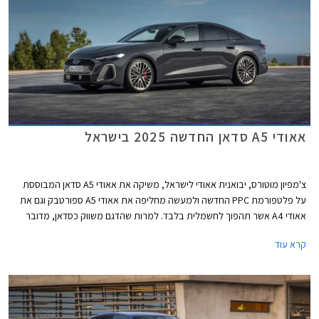
אאודי A5 סדאן החדשה 2025 בישראל
צ'מפיון מוטורס, יבואנית אאודי לישראל, משיקה את אאודי A5 סדאן המבוססת
על פלטפורמת PPC החדשה ולמעשה מחליפה את אאודי A5 ספורטבק וגם את
אאודי A4 אשר תהפוך לחשמלית בלבד. למרות שהדגם משווק כסדאן, מדובר
במרכב ליפטבק 5 דלתות בדומה לגרסת הספורטבק היוצאת. באירופה משווקת
קרא עוד
A5 גם בתצורת אוונט (סטיישן) שאינה מגיעה אלינו.