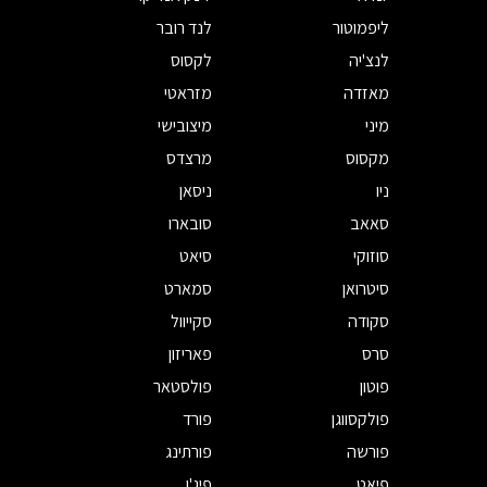
ליפמוטור
לנד רובר
לנצ'יה
לקסוס
מאזדה
מזראטי
מיני
מיצובישי
מקסוס
מרצדס
ניו
ניסאן
סאאב
סובארו
סוזוקי
סיאט
סיטרואן
סמארט
סקודה
סקייוול
סרס
פאריזון
פוטון
פולסטאר
פולקסווגן
פורד
פורשה
פורתינג
פיאט
פיג'ו