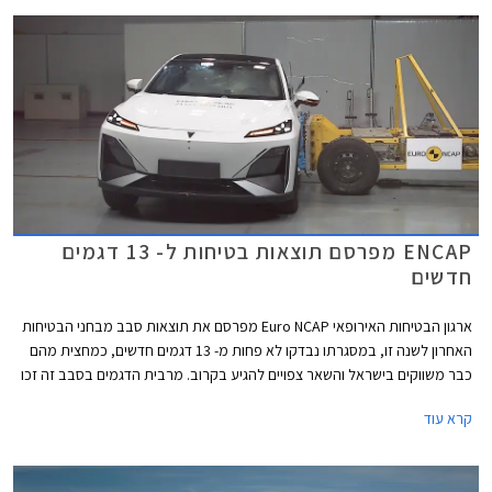
ENCAP מפרסם תוצאות בטיחות ל- 13 דגמים
חדשים
ארגון הבטיחות האירופאי Euro NCAP מפרסם את תוצאות סבב מבחני הבטיחות
האחרון לשנה זו, במסגרתו נבדקו לא פחות מ- 13 דגמים חדשים, כמחצית מהם
כבר משווקים בישראל והשאר צפויים להגיע בקרוב. מרבית הדגמים בסבב זה זכו
בציון מרבי של 5 כוכבים, פרט לשני דגמים שקיבלו ציון של 4 כוכבים - רנו 5
קרא עוד
החשמלית שלא הרשימה בסעיף מערכות העזר לנהג ו- MG ZS הייבריד אשר לא
הרשים בסעיף ההגנה על הנוסעים.