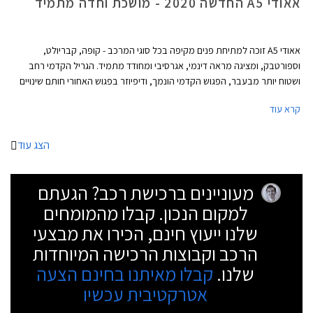
אאודי A5 החדשה 2020 - מושכת וחדה מתמיד
אאודי A5 זוכה למתיחת פנים מקיפה בכל סוגי המרכב - קופה, קבריולט,
וספורטבק, ומציגה מראה דינמי, אגרסיבי ומחודד מתמיד. הגריל הקדמי רחב
ושטוח יותר מבעבר, הפגוש הקדמי הונמך, ודיפיוזר בפגוש האחורי חותם שינויים
אווירודינמיים המשפרים גם את הביצועים. בנוסף עודכנו חתימות האור מלפנים
קרא עוד
ומאחור, לטובת הופעה דרמטית יותר.
הצג עוד
מעוניינים ברכישת רכב? הגעתם
למקום הנכון. קבלו מהמומחים
שלנו ייעוץ חינם, הכירו את מבצעי
הרכב וקבוצות הרכישה המיוחדות
שלנו.
קבלו מאיתנו בחינם הצעה
אטרקטיבית עכשיו