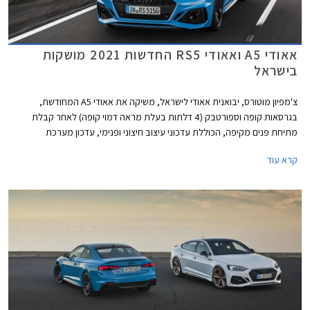
אאודי A5 ואאודי RS5 החדשות 2021 מושקות
בישראל
צ'מפיון מוטורס, יבואנית אאודי לישראל, משיקה את אאודי A5 המחודשת,
בגרסאות קופה וספורטבק (4 דלתות בעלת מראה דמוי קופה) לאחר קבלת
מתיחת פנים מקיפה, הכוללת עדכוני עיצוב חיצוני ופנימי, עדכון מערכת
מולטימדיה, והטמעת מערכת מיקרו-הייבריד 48V ביחידות ההנעה. כמו כן,
קרא עוד
שודרגו אבזור הנוחות והבטיחות.