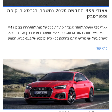
אאודי RS5 החדשה 2020 נחשפת בגרסאות קופה
וספורטבק
אאודי RS5 מושקת לאחר שעברה מתיחת פנים על מנת להתחרות בב.מ.וו M4
החדשה אשר תוצג בשנה הבאה. אאודי RS5 חמושה במנוע בנזין V6 בנפח 2.9
ליטרים בעל שני מגדשי טורבו בהספק 450 כ"ס ומומנט של 61.2 קג"מ. המנוע
משודך לתיבת 8 הילוכים אוטומטית פלנטרית ולהנעה כפולה קוואטרו עם חלוקת
קרא עוד
מומנט ביחס 40:60 לטובת הסרן האחורי. תאוצה 0-100 קמ"ש אורכת 3.9
שניות, והמהירות המרבית מוגבלת ל- 250 קמ"ש או 280 קמ"ש עם חבילת
דינמיק המוסיפה גם דיפרנציאל ספורט אחורי. המנוע שוקל 182 ק"ג בלבד וכולל
בתוך חלל ה- V את צמד מגדשי הטורבו, המייצרים לחץ גדישה של 1.5 באר.