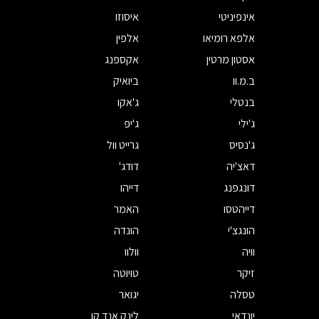
אינפיניטי
איסוזו
אלפא רומיאו
אלפין
אסטון מרטין
אקספנג
ב.מ.וו
ביואיק
בנטלי
ג'אקו
ג'ילי
ג'יפ
ג'נסיס
גרייט וול
דאצ'יה
דודג'
דונגפנג
דייהו
דייהטסו
האמר
הונגצ'י
הונדה
וויה
וולוו
זיקר
טויוטה
טסלה
יגואר
יונדאי
לינק אנד קו