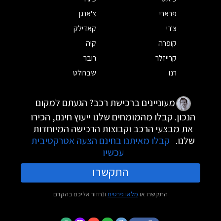
פרארי
צ'אנגן
צ'רי
קאדילק
קופרה
קיה
קרייזלר
רובר
רנו
שברולט
מעוניינים ברכישת רכב? הגעתם למקום
הנכון. קבלו מהמומחים שלנו ייעוץ חינם, הכירו
את מבצעי הרכב וקבוצות הרכישה המיוחדות
שלנו.
קבלו מאיתנו בחינם הצעה אטרקטיבית
עכשיו
התקשרו
התקשרו או
מלאו פרטים
ונחזור אליכם בהקדם