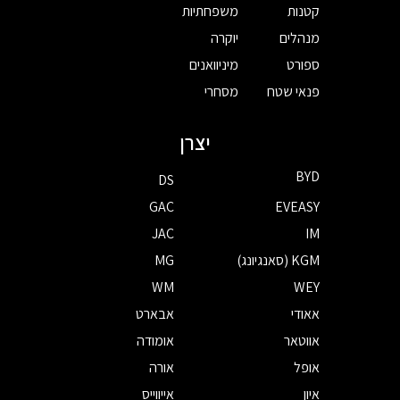
קטנות
משפחתיות
מנהלים
יוקרה
ספורט
מיניוואנים
פנאי שטח
מסחרי
יצרן
BYD
DS
GAC
EVEASY
JAC
IM
KGM (סאנגיונג)
MG
WM
WEY
אאודי
אבארט
אווטאר
אומודה
אופל
אורה
איון
אייווייס