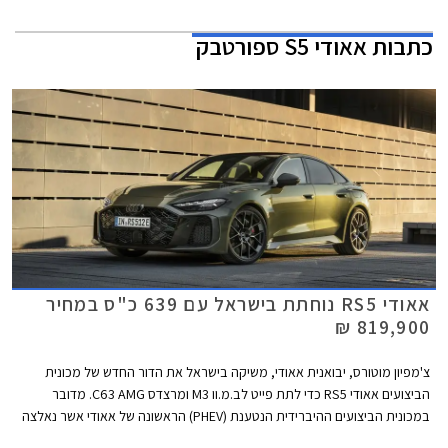
כתבות
אאודי S5 ספורטבק
אאודי RS5 נוחתת בישראל עם 639 כ"ס במחיר
819,900 ₪
צ'מפיון מוטורס, יבואנית אאודי, משיקה בישראל את הדור החדש של מכונית
הביצועים אאודי RS5 כדי לתת פייט לב.מ.וו M3 ומרצדס C63 AMG. מדובר
במכונית הביצועים ההיברידית הנטענת (PHEV) הראשונה של אאודי אשר נאלצה
להוסיף כ- 500 ק"ג למשקלה על מנת לעמוד בתקנות הזיהום המחמירות