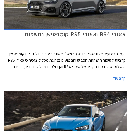
אאודי RS4 ואאודי RS5 קומפטישן נחשפות
דגמי הביצועים אאודי RS4 אוונט (סטיישן) ואאודי RS5 זוכים לחבילת קומפטישן
קרביות לשיפור התנהגות הכביש והביצועים בנהיגת מסלול. נזכיר כי אאודי RS5
היא למעשה גרסת הקופה של אאודי RS4 והן חולקות מכלולים רבים, ביניהם
יחידת ההנעה המורכבת ממנוע טווין טורבו בנזין V6 בנפח 2.9 ליטרים עם הספק
קרא עוד
מרבי של 450 כ"ס ומומנט מרבי של 61.2 קג"מ, תיבת 8 הילוכים אוטומטית,
ומערכת הנעה כפולה קוואטרו האגדית של אאודי. המהירות המרבית בדגמים
אלה מוגבלת ל- 290 קמ"ש. אאודי RS4 אוונט קומפטישן מאיצה מעמידה ל- 100
קמ"ש תוך 3.9 שניות, 0.2 שניות מהר יותר מהגרסה הסטנדרטית. אאודי RS5
קופה וספורטבק קומפטישן מאיצות מעמידה ל- 100 קמ"ש תוך 3.8 שניות, 0.1
שניות מהר יותר מהגרסה הסטנדרטית.