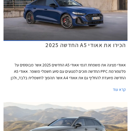
הכירו את אאודי A5 החדשה 2025
אאודי מציגה את משפחת דגמי אאודי A5 החדשים 2025 אשר מבוססים על
פלטפורמת PPC החדשה וזוכים למנועים עם סיוע חשמלי משופר. אאודי A5
החדשה מיועדת להחליף גם את אאודי A4 אשר תהפוך לחשמלית בלבד, ולכן
בניגוד לדור הקודם אשר שווק בתצורות קופה, קבריולט וספורטבק, הדור החדש
קרא עוד
ישווק לראשונה בתצורת אוונט (סטיישן) וסדאן שהינה למעשה דומה יותר לגרסת
הספורטבק הקודמת ומגיעה במרכב 5 דלתות שימושי. לא נופתע אם דגמי
הקופה והקבריולט יוצגו בהמשך בשם שונה בדומה למהלך שמרצדס ביצעה עם
מרצדס CLE.