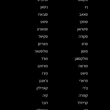
ניו
ניסאן
סאאב
סובארו
סוזוקי
סיאט
סיטרואן
סמארט
סקודה
סקייוול
סרס
פאריזון
פוטון
פולסטאר
פולקסווגן
פורד
פורשה
פורתינג
פיאט
פיג'ו
פרארי
צ'אנגן
צ'רי
קאדילק
קופרה
קיה
קרייזלר
רובר