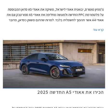
צ'מפיון מוטורס, יבואנית אאודי לישראל, משיקה את אאודי A5 סדאן המבוססת
על פלטפורמת PPC החדשה ולמעשה מחליפה את אאודי A5 ספורטבק וגם את
אאודי A4 אשר תהפוך לחשמלית בלבד. למרות שהדגם משווק כסדאן, מדובר
במרכב ליפטבק 5 דלתות בדומה לגרסת הספורטבק היוצאת. באירופה משווקת
קרא עוד
A5 גם בתצורת אוונט (סטיישן) שאינה מגיעה אלינו.
הכירו את אאודי A5 החדשה 2025