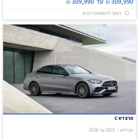
309,990
עד
309,990
₪
₪
הוסף להשוואת רכבים
מרצדס C
מנהלים
2021
עד
2026