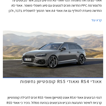
אאודי מציגה את משפחת דגמי אאודי A5 החדשים 2025 אשר מבוססים על
פלטפורמת PPC החדשה וזוכים למנועים עם סיוע חשמלי משופר. אאודי A5
החדשה מיועדת להחליף גם את אאודי A4 אשר תהפוך לחשמלית בלבד, ולכן
בניגוד לדור הקודם אשר שווק בתצורות קופה, קבריולט וספורטבק, הדור החדש
קרא עוד
ישווק לראשונה בתצורת אוונט (סטיישן) וסדאן שהינה למעשה דומה יותר לגרסת
הספורטבק הקודמת ומגיעה במרכב 5 דלתות שימושי. לא נופתע אם דגמי
הקופה והקבריולט יוצגו בהמשך בשם שונה בדומה למהלך שמרצדס ביצעה עם
מרצדס CLE.
אאודי RS4 ואאודי RS5 קומפטישן נחשפות
דגמי הביצועים אאודי RS4 אוונט (סטיישן) ואאודי RS5 זוכים לחבילת קומפטישן
קרביות לשיפור התנהגות הכביש והביצועים בנהיגת מסלול. נזכיר כי אאודי RS5