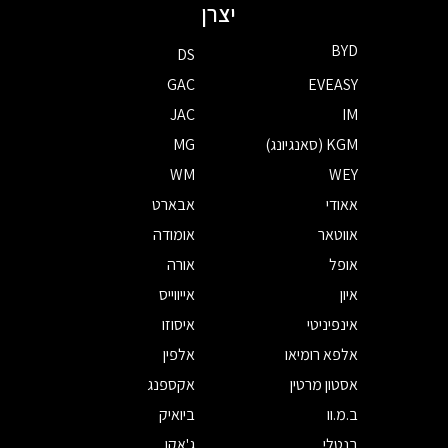
יצרן
BYD
DS
GAC
EVEASY
JAC
IM
KGM (סאנגיונג)
MG
WM
WEY
אאודי
אבארט
אווטאר
אומודה
אופל
אורה
איון
אייווייס
אינפיניטי
איסוזו
אלפא רומיאו
אלפין
אסטון מרטין
אקספנג
ב.מ.וו
ביואיק
בנטלי
ג'אקו