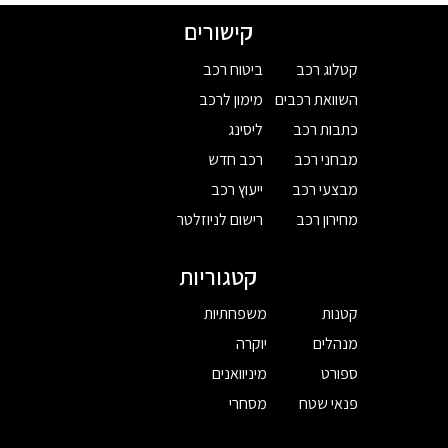
קישורים
קטלוג רכב
ביטוח רכב
השוואת רכבים
מימון לרכב
כתבות רכב
ליסינג
מבחני רכב
רכב חדש
מבצעי רכב
ייעוץ רכב
מחירון רכב
רישום לניוזלטר
קטגוריות
קטנות
משפחתיות
מנהלים
יוקרה
ספורט
מיניוואנים
פנאי שטח
מסחרי