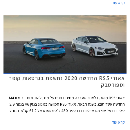
קרא עוד
שודרגו אבזור הנוחות והבטיחות.
אאודי RS5 החדשה 2020 נחשפת בגרסאות קופה
וספורטבק
אאודי RS5 מושקת לאחר שעברה מתיחת פנים על מנת להתחרות בב.מ.וו M4
החדשה אשר תוצג בשנה הבאה. אאודי RS5 חמושה במנוע בנזין V6 בנפח 2.9
ליטרים בעל שני מגדשי טורבו בהספק 450 כ"ס ומומנט של 61.2 קג"מ. המנוע
משודך לתיבת 8 הילוכים אוטומטית פלנטרית ולהנעה כפולה קוואטרו עם חלוקת
קרא עוד
מומנט ביחס 40:60 לטובת הסרן האחורי. תאוצה 0-100 קמ"ש אורכת 3.9
שניות, והמהירות המרבית מוגבלת ל- 250 קמ"ש או 280 קמ"ש עם חבילת