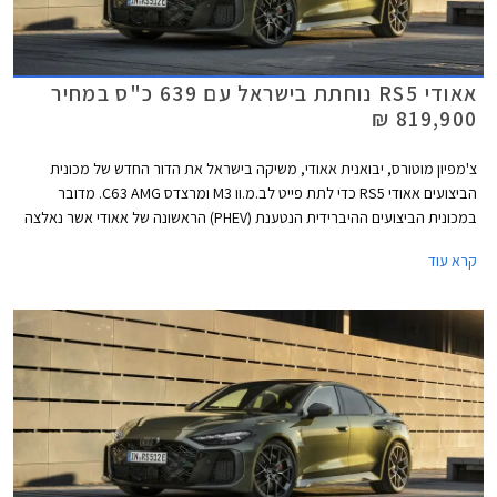
אאודי RS5 נוחתת בישראל עם 639 כ"ס במחיר
819,900 ₪
צ'מפיון מוטורס, יבואנית אאודי, משיקה בישראל את הדור החדש של מכונית
הביצועים אאודי RS5 כדי לתת פייט לב.מ.וו M3 ומרצדס C63 AMG. מדובר
במכונית הביצועים ההיברידית הנטענת (PHEV) הראשונה של אאודי אשר נאלצה
להוסיף כ- 500 ק"ג למשקלה על מנת לעמוד בתקנות הזיהום המחמירות
קרא עוד
באירופה, ומשקל עודף ידוע כאחד האויבים הגדולים ביותר של כל מכונית ספורט.
עם זאת, אאודי מצאה פתרון טכנולוגי ומבטיחה התנהגות כביש ההולמת את
דגמי RS הודות לדיפרנציאל אחורי חדש ומתקדם. מצד שני, כעת יכולה אאודי
להתפאר בהספק מרשים של 639 כ"ס המאפשר שיגור 0-100 קמ"ש תוך 3.6
שניות כיאה למפלצת ביצועים. המחיר עומד על 819,900 ₪.