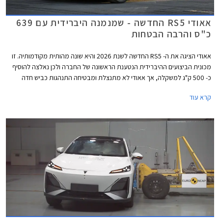
אאודי RS5 החדשה - שמנמנה היברידית עם 639
כ"ס והרבה הבטחות
אאודי הציגה את ה- RS5 החדשה לשנת 2026 והיא שונה מהותית מקודמותיה. זו
מכונית הביצועים ההיברידית הנטענת הראשונה של החברה ולכן נאלצה להוסיף
כ- 500 ק"ג למשקלה, אך אאודי לא מתנצלת ומבטיחה התנהגות כביש חדה
הודות לדיפרנציאל אחורי מתוחכם המצמצם תת-היגוי ומאפשר דריפטים נשלטים
קרא עוד
ומהנים. להנעה ההיברידית יש גם צדדים טובים כמו הספק אדיר של 639 כ"ס
ומומנט חשמלי זמין בסל"ד נמוך המאפשרים שיגור 0-100 קמ"ש תוך 3.6 שניות.