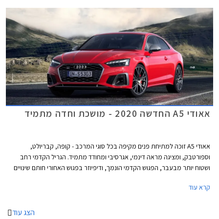
דינמיק המוסיפה גם דיפרנציאל ספורט אחורי. המנוע שוקל 182 ק"ג בלבד וכולל
בתוך חלל ה- V את צמד מגדשי הטורבו, המייצרים לחץ גדישה של 1.5 באר.
אאודי A5 החדשה 2020 - מושכת וחדה מתמיד
אאודי A5 זוכה למתיחת פנים מקיפה בכל סוגי המרכב - קופה, קבריולט,
וספורטבק, ומציגה מראה דינמי, אגרסיבי ומחודד מתמיד. הגריל הקדמי רחב
ושטוח יותר מבעבר, הפגוש הקדמי הונמך, ודיפיוזר בפגוש האחורי חותם שינויים
אווירודינמיים המשפרים גם את הביצועים. בנוסף עודכנו חתימות האור מלפנים
קרא עוד
ומאחור, לטובת הופעה דרמטית יותר.
הצג עוד