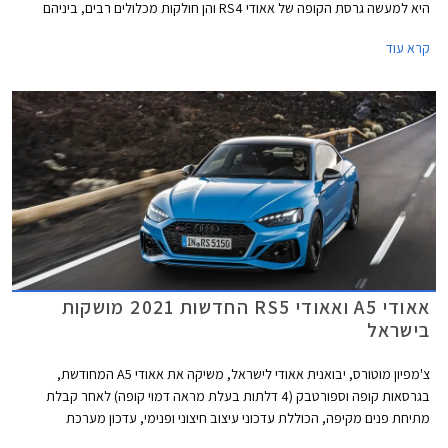
היא למעשה גרסת הקופה של אאודי RS4 והן חולקות מכלולים רבים, ביניהם
יחידת ההנעה המורכבת ממנוע טווין טורבו בנזין V6 בנפח 2.9 ליטרים עם הספק
קרא עוד
מרבי של 450 כ"ס ומומנט מרבי של 61.2 קג"מ, תיבת 8 הילוכים אוטומטית,
ומערכת הנעה כפולה קוואטרו האגדית של אאודי. המהירות המרבית בדגמים
אלה מוגבלת ל- 290 קמ"ש. אאודי RS4 אוונט קומפטישן מאיצה מעמידה ל- 100
קמ"ש תוך 3.9 שניות, 0.2 שניות מהר יותר מהגרסה הסטנדרטית. אאודי RS5
קופה וספורטבק קומפטישן מאיצות מעמידה ל- 100 קמ"ש תוך 3.8 שניות, 0.1
שניות מהר יותר מהגרסה הסטנדרטית.
אאודי A5 ואאודי RS5 החדשות 2021 מושקות
בישראל
צ'מפיון מוטורס, יבואנית אאודי לישראל, משיקה את אאודי A5 המחודשת,
בגרסאות קופה וספורטבק (4 דלתות בעלת מראה דמוי קופה) לאחר קבלת
מתיחת פנים מקיפה, הכוללת עדכוני עיצוב חיצוני ופנימי, עדכון מערכת
מולטימדיה, והטמעת מערכת מיקרו-הייבריד 48V ביחידות ההנעה. כמו כן,