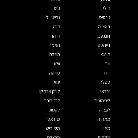
ג'ילי
ג'יפ
ג'נסיס
גרייט וול
דאצ'יה
דודג'
דונגפנג
דייהו
דייהטסו
האמר
הונגצ'י
הונדה
וויה
וולוו
זיקר
טויוטה
טסלה
יגואר
יונדאי
לינק אנד קו
ליפמוטור
לנד רובר
לנצ'יה
לקסוס
מאזדה
מזראטי
מיני
מיצובישי
מקסוס
מרצדס