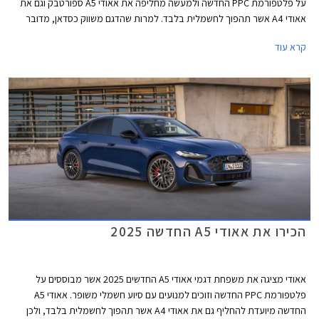
על פלטפורמת PPC החדשה ולמעשה מחליפה את אאודי A5 ספורטבק וגם את
אאודי A4 אשר תהפוך לחשמלית בלבד. למרות שהדגם משווק כסדאן, מדובר
במרכב ליפטבק 5 דלתות בדומה לגרסת הספורטבק היוצאת. באירופה משווקת
קרא עוד
A5 גם בתצורת אוונט (סטיישן) שאינה מגיעה אלינו.
הכירו את אאודי A5 החדשה 2025
אאודי מציגה את משפחת דגמי אאודי A5 החדשים 2025 אשר מבוססים על
פלטפורמת PPC החדשה וזוכים למנועים עם סיוע חשמלי משופר. אאודי A5
החדשה מיועדת להחליף גם את אאודי A4 אשר תהפוך לחשמלית בלבד, ולכן