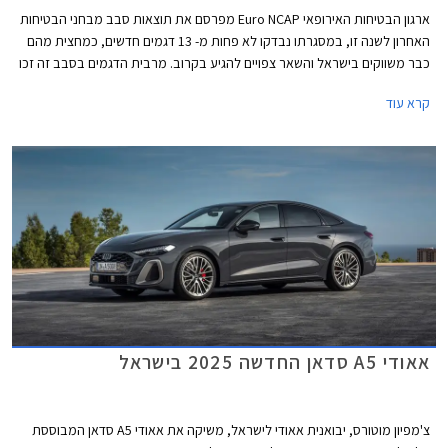
ארגון הבטיחות האירופאי Euro NCAP מפרסם את תוצאות סבב מבחני הבטיחות
האחרון לשנה זו, במסגרתו נבדקו לא פחות מ- 13 דגמים חדשים, כמחצית מהם
כבר משווקים בישראל והשאר צפויים להגיע בקרוב. מרבית הדגמים בסבב זה זכו
בציון מרבי של 5 כוכבים, פרט לשני דגמים שקיבלו ציון של 4 כוכבים - רנו 5
קרא עוד
החשמלית שלא הרשימה בסעיף מערכות העזר לנהג ו- MG ZS הייבריד אשר לא
הרשים בסעיף ההגנה על הנוסעים.
אאודי A5 סדאן החדשה 2025 בישראל
צ'מפיון מוטורס, יבואנית אאודי לישראל, משיקה את אאודי A5 סדאן המבוססת