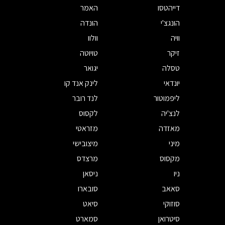
דייהטסו
האמר
הונגצ'י
הונדה
וויה
וולוו
זיקר
טויוטה
טסלה
יגואר
יונדאי
לינק אנד קו
ליפמוטור
לנד רובר
לנצ'יה
לקסוס
מאזדה
מזראטי
מיני
מיצובישי
מקסוס
מרצדס
ניו
ניסאן
סאאב
סובארו
סוזוקי
סיאט
סיטרואן
סמארט