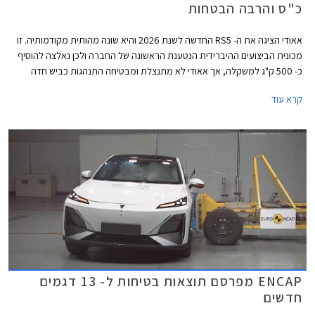
כ"ס והרבה הבטחות
אאודי הציגה את ה- RS5 החדשה לשנת 2026 והיא שונה מהותית מקודמותיה. זו
מכונית הביצועים ההיברידית הנטענת הראשונה של החברה ולכן נאלצה להוסיף
כ- 500 ק"ג למשקלה, אך אאודי לא מתנצלת ומבטיחה התנהגות כביש חדה
הודות לדיפרנציאל אחורי מתוחכם המצמצם תת-היגוי ומאפשר דריפטים נשלטים
קרא עוד
ומהנים. להנעה ההיברידית יש גם צדדים טובים כמו הספק אדיר של 639 כ"ס
ומומנט חשמלי זמין בסל"ד נמוך המאפשרים שיגור 0-100 קמ"ש תוך 3.6 שניות.
ENCAP מפרסם תוצאות בטיחות ל- 13 דגמים
חדשים