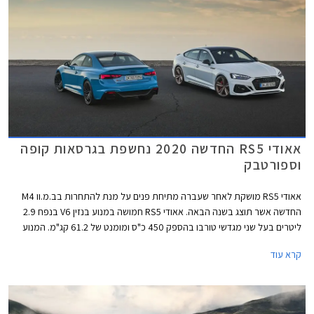
אאודי RS5 החדשה 2020 נחשפת בגרסאות קופה
וספורטבק
אאודי RS5 מושקת לאחר שעברה מתיחת פנים על מנת להתחרות בב.מ.וו M4
החדשה אשר תוצג בשנה הבאה. אאודי RS5 חמושה במנוע בנזין V6 בנפח 2.9
ליטרים בעל שני מגדשי טורבו בהספק 450 כ"ס ומומנט של 61.2 קג"מ. המנוע
משודך לתיבת 8 הילוכים אוטומטית פלנטרית ולהנעה כפולה קוואטרו עם חלוקת
קרא עוד
מומנט ביחס 40:60 לטובת הסרן האחורי. תאוצה 0-100 קמ"ש אורכת 3.9
שניות, והמהירות המרבית מוגבלת ל- 250 קמ"ש או 280 קמ"ש עם חבילת
דינמיק המוסיפה גם דיפרנציאל ספורט אחורי. המנוע שוקל 182 ק"ג בלבד וכולל
בתוך חלל ה- V את צמד מגדשי הטורבו, המייצרים לחץ גדישה של 1.5 באר.