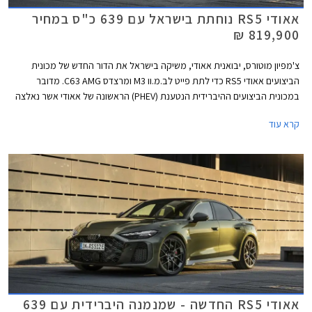
אאודי RS5 נוחתת בישראל עם 639 כ"ס במחיר
819,900 ₪
צ'מפיון מוטורס, יבואנית אאודי, משיקה בישראל את הדור החדש של מכונית
הביצועים אאודי RS5 כדי לתת פייט לב.מ.וו M3 ומרצדס C63 AMG. מדובר
במכונית הביצועים ההיברידית הנטענת (PHEV) הראשונה של אאודי אשר נאלצה
להוסיף כ- 500 ק"ג למשקלה על מנת לעמוד בתקנות הזיהום המחמירות
קרא עוד
באירופה, ומשקל עודף ידוע כאחד האויבים הגדולים ביותר של כל מכונית ספורט.
עם זאת, אאודי מצאה פתרון טכנולוגי ומבטיחה התנהגות כביש ההולמת את
דגמי RS הודות לדיפרנציאל אחורי חדש ומתקדם. מצד שני, כעת יכולה אאודי
להתפאר בהספק מרשים של 639 כ"ס המאפשר שיגור 0-100 קמ"ש תוך 3.6
שניות כיאה למפלצת ביצועים. המחיר עומד על 819,900 ₪.
אאודי RS5 החדשה - שמנמנה היברידית עם 639