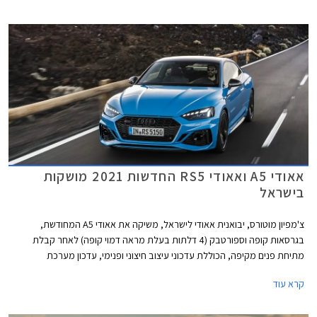
ומערכת הנעה כפולה קוואטרו האגדית של אאודי. המהירות המרבית בדגמים
אלה מוגבלת ל- 290 קמ"ש. אאודי RS4 אוונט קומפטישן מאיצה מעמידה ל- 100
קמ"ש תוך 3.9 שניות, 0.2 שניות מהר יותר מהגרסה הסטנדרטית. אאודי RS5
קופה וספורטבק קומפטישן מאיצות מעמידה ל- 100 קמ"ש תוך 3.8 שניות, 0.1
שניות מהר יותר מהגרסה הסטנדרטית.
אאודי A5 ואאודי RS5 החדשות 2021 מושקות
בישראל
צ'מפיון מוטורס, יבואנית אאודי לישראל, משיקה את אאודי A5 המחודשת,
בגרסאות קופה וספורטבק (4 דלתות בעלת מראה דמוי קופה) לאחר קבלת
מתיחת פנים מקיפה, הכוללת עדכוני עיצוב חיצוני ופנימי, עדכון מערכת
מולטימדיה, והטמעת מערכת מיקרו-הייבריד 48V ביחידות ההנעה. כמו כן,
קרא עוד
שודרגו אבזור הנוחות והבטיחות.