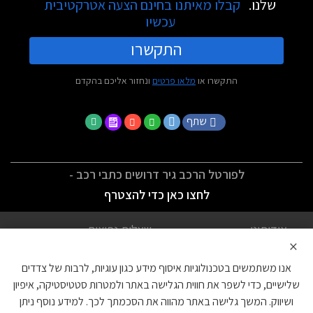
שלנו.
קבלו מאיתנו בחינם הצעה אטרקטיבית
עכשיו
התקשרו
התקשרו או
מלאו פרטים
ונחזור אליכם בהקדם
שתף
לפורטל הרכב גיר דרושים כתבי רכב -
לחצו כאן כדי להצטרף
אודותינו
שאלות נפוצות
×
לתנאי השימוש
מדיניות פרטיות
אנו משתמשים בטכנולוגיות איסוף מידע כגון עוגיות, לרבות של צדדים
הצהרת נגישות
צור קשר
שלישיים, כדי לשפר את חווית הגלישה באתר ולמטרות סטטיסטיקה, איפיון
ושיווק. המשך גלישה באתר מהווה את הסכמתך לכך. למידע נוסף ניתן
עוגיות