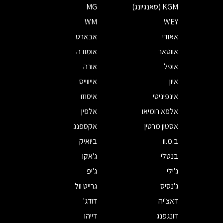
KGM (סאנגיונג)
MG
WM
WEY
אאודי
אבארט
אווטאר
אומודה
אופל
אורה
איון
אייווייס
אינפיניטי
איסוזו
אלפא רומיאו
אלפין
אסטון מרטין
אקספנג
ב.מ.וו
ביואיק
בנטלי
ג'אקו
ג'ילי
ג'יפ
ג'נסיס
גרייט וול
דאצ'יה
דודג'
דונגפנג
דייהו