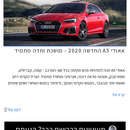
אאודי A5 החדשה 2020 - מושכת וחדה מתמיד
אאודי A5 זוכה למתיחת פנים מקיפה בכל סוגי המרכב - קופה, קבריולט,
וספורטבק, ומציגה מראה דינמי, אגרסיבי ומחודד מתמיד. הגריל הקדמי רחב
ושטוח יותר מבעבר, הפגוש הקדמי הונמך, ודיפיוזר בפגוש האחורי חותם שינויים
אווירודינמיים המשפרים גם את הביצועים. בנוסף עודכנו חתימות האור מלפנים
קרא עוד
ומאחור, לטובת הופעה דרמטית יותר.
הצג עוד
מעוניינים ברכישת רכב? הגעתם