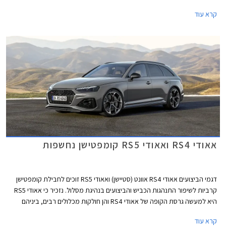
בניגוד לדור הקודם אשר שווק בתצורות קופה, קבריולט וספורטבק, הדור החדש
קרא עוד
ישווק לראשונה בתצורת אוונט (סטיישן) וסדאן שהינה למעשה דומה יותר לגרסת
הספורטבק הקודמת ומגיעה במרכב 5 דלתות שימושי. לא נופתע אם דגמי
הקופה והקבריולט יוצגו בהמשך בשם שונה בדומה למהלך שמרצדס ביצעה עם
מרצדס CLE.
אאודי RS4 ואאודי RS5 קומפטישן נחשפות
דגמי הביצועים אאודי RS4 אוונט (סטיישן) ואאודי RS5 זוכים לחבילת קומפטישן
קרביות לשיפור התנהגות הכביש והביצועים בנהיגת מסלול. נזכיר כי אאודי RS5
היא למעשה גרסת הקופה של אאודי RS4 והן חולקות מכלולים רבים, ביניהם
יחידת ההנעה המורכבת ממנוע טווין טורבו בנזין V6 בנפח 2.9 ליטרים עם הספק
קרא עוד
מרבי של 450 כ"ס ומומנט מרבי של 61.2 קג"מ, תיבת 8 הילוכים אוטומטית,