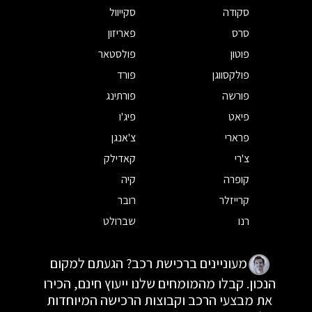
סקודה
סקייוול
סרס
פאריזון
פוטון
פולסטאר
פולקסווגן
פורד
פורשה
פורתינג
פיאט
פיג'ו
פרארי
צ'אנגן
צ'רי
קאדילק
קופרה
קיה
קרייזלר
רובר
רנו
שברולט
מעוניינים ברכישת רכב? הגעתם למקום
הנכון. קבלו מהמומחים שלנו ייעוץ חינם, הכירו
את מבצעי הרכב וקבוצות הרכישה המיוחדות