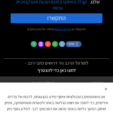
שלנו.
קבלו מאיתנו בחינם הצעה אטרקטיבית
עכשיו
התקשרו
התקשרו או
מלאו פרטים
ונחזור אליכם בהקדם
שתף
לפורטל הרכב גיר דרושים כתבי רכב -
לחצו כאן כדי להצטרף
אודותינו
שאלות נפוצות
×
לתנאי השימוש
מדיניות פרטיות
אנו משתמשים בטכנולוגיות איסוף מידע כגון עוגיות, לרבות של צדדים
הצהרת נגישות
צור קשר
שלישיים, כדי לשפר את חווית הגלישה באתר ולמטרות סטטיסטיקה, איפיון
ושיווק. המשך גלישה באתר מהווה את הסכמתך לכך. למידע נוסף ניתן
עוגיות