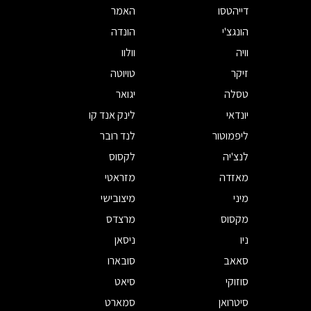
דייהטסו
האמר
הונגצ'י
הונדה
וויה
וולוו
זיקר
טויוטה
טסלה
יגואר
יונדאי
לינק אנד קו
ליפמוטור
לנד רובר
לנצ'יה
לקסוס
מאזדה
מזראטי
מיני
מיצובישי
מקסוס
מרצדס
ניו
ניסאן
סאאב
סובארו
סוזוקי
סיאט
סיטרואן
סמארט