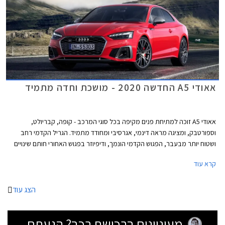
אאודי A5 החדשה 2020 - מושכת וחדה מתמיד
אאודי A5 זוכה למתיחת פנים מקיפה בכל סוגי המרכב - קופה, קבריולט,
וספורטבק, ומציגה מראה דינמי, אגרסיבי ומחודד מתמיד. הגריל הקדמי רחב
ושטוח יותר מבעבר, הפגוש הקדמי הונמך, ודיפיוזר בפגוש האחורי חותם שינויים
אווירודינמיים המשפרים גם את הביצועים. בנוסף עודכנו חתימות האור מלפנים
קרא עוד
ומאחור, לטובת הופעה דרמטית יותר.
הצג עוד
מעוניינים ברכישת רכב? הגעתם