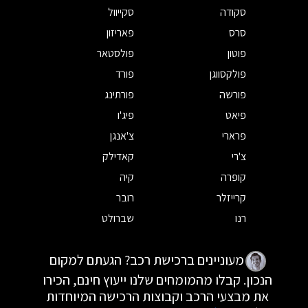
סקודה
סקייוול
סרס
פאריזון
פוטון
פולסטאר
פולקסווגן
פורד
פורשה
פורתינג
פיאט
פיג'ו
פרארי
צ'אנגן
צ'רי
קאדילק
קופרה
קיה
קרייזלר
רובר
רנו
שברולט
מעוניינים ברכישת רכב? הגעתם למקום
הנכון. קבלו מהמומחים שלנו ייעוץ חינם, הכירו
את מבצעי הרכב וקבוצות הרכישה המיוחדות