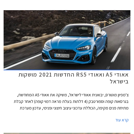
ומערכת הנעה כפולה קוואטרו האגדית של אאודי. המהירות המרבית בדגמים
אלה מוגבלת ל- 290 קמ"ש. אאודי RS4 אוונט קומפטישן מאיצה מעמידה ל- 100
קמ"ש תוך 3.9 שניות, 0.2 שניות מהר יותר מהגרסה הסטנדרטית. אאודי RS5
קופה וספורטבק קומפטישן מאיצות מעמידה ל- 100 קמ"ש תוך 3.8 שניות, 0.1
שניות מהר יותר מהגרסה הסטנדרטית.
אאודי A5 ואאודי RS5 החדשות 2021 מושקות
בישראל
צ'מפיון מוטורס, יבואנית אאודי לישראל, משיקה את אאודי A5 המחודשת,
בגרסאות קופה וספורטבק (4 דלתות בעלת מראה דמוי קופה) לאחר קבלת
מתיחת פנים מקיפה, הכוללת עדכוני עיצוב חיצוני ופנימי, עדכון מערכת
מולטימדיה, והטמעת מערכת מיקרו-הייבריד 48V ביחידות ההנעה. כמו כן,
קרא עוד
שודרגו אבזור הנוחות והבטיחות.