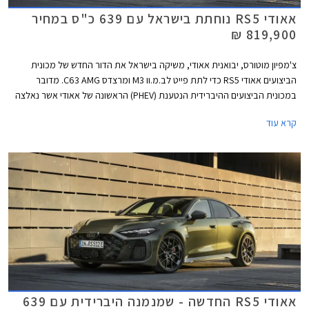
אאודי RS5 נוחתת בישראל עם 639 כ"ס במחיר
819,900 ₪
צ'מפיון מוטורס, יבואנית אאודי, משיקה בישראל את הדור החדש של מכונית
הביצועים אאודי RS5 כדי לתת פייט לב.מ.וו M3 ומרצדס C63 AMG. מדובר
במכונית הביצועים ההיברידית הנטענת (PHEV) הראשונה של אאודי אשר נאלצה
להוסיף כ- 500 ק"ג למשקלה על מנת לעמוד בתקנות הזיהום המחמירות
קרא עוד
באירופה, ומשקל עודף ידוע כאחד האויבים הגדולים ביותר של כל מכונית ספורט.
עם זאת, אאודי מצאה פתרון טכנולוגי ומבטיחה התנהגות כביש ההולמת את
דגמי RS הודות לדיפרנציאל אחורי חדש ומתקדם. מצד שני, כעת יכולה אאודי
להתפאר בהספק מרשים של 639 כ"ס המאפשר שיגור 0-100 קמ"ש תוך 3.6
שניות כיאה למפלצת ביצועים. המחיר עומד על 819,900 ₪.
אאודי RS5 החדשה - שמנמנה היברידית עם 639