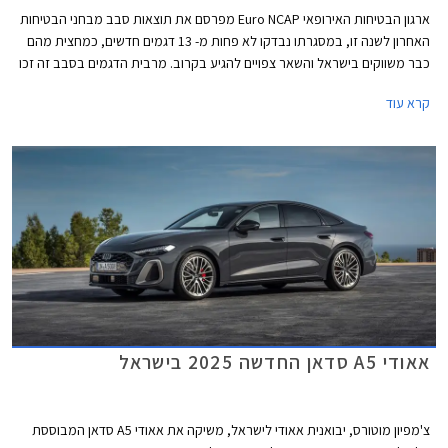
ארגון הבטיחות האירופאי Euro NCAP מפרסם את תוצאות סבב מבחני הבטיחות
האחרון לשנה זו, במסגרתו נבדקו לא פחות מ- 13 דגמים חדשים, כמחצית מהם
כבר משווקים בישראל והשאר צפויים להגיע בקרוב. מרבית הדגמים בסבב זה זכו
בציון מרבי של 5 כוכבים, פרט לשני דגמים שקיבלו ציון של 4 כוכבים - רנו 5
קרא עוד
החשמלית שלא הרשימה בסעיף מערכות העזר לנהג ו- MG ZS הייבריד אשר לא
הרשים בסעיף ההגנה על הנוסעים.
אאודי A5 סדאן החדשה 2025 בישראל
צ'מפיון מוטורס, יבואנית אאודי לישראל, משיקה את אאודי A5 סדאן המבוססת