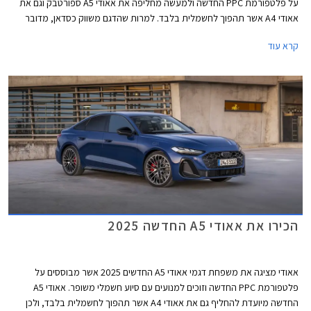
על פלטפורמת PPC החדשה ולמעשה מחליפה את אאודי A5 ספורטבק וגם את
אאודי A4 אשר תהפוך לחשמלית בלבד. למרות שהדגם משווק כסדאן, מדובר
במרכב ליפטבק 5 דלתות בדומה לגרסת הספורטבק היוצאת. באירופה משווקת
קרא עוד
A5 גם בתצורת אוונט (סטיישן) שאינה מגיעה אלינו.
הכירו את אאודי A5 החדשה 2025
אאודי מציגה את משפחת דגמי אאודי A5 החדשים 2025 אשר מבוססים על
פלטפורמת PPC החדשה וזוכים למנועים עם סיוע חשמלי משופר. אאודי A5
החדשה מיועדת להחליף גם את אאודי A4 אשר תהפוך לחשמלית בלבד, ולכן