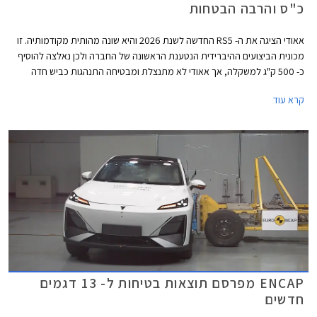
כ"ס והרבה הבטחות
אאודי הציגה את ה- RS5 החדשה לשנת 2026 והיא שונה מהותית מקודמותיה. זו
מכונית הביצועים ההיברידית הנטענת הראשונה של החברה ולכן נאלצה להוסיף
כ- 500 ק"ג למשקלה, אך אאודי לא מתנצלת ומבטיחה התנהגות כביש חדה
הודות לדיפרנציאל אחורי מתוחכם המצמצם תת-היגוי ומאפשר דריפטים נשלטים
קרא עוד
ומהנים. להנעה ההיברידית יש גם צדדים טובים כמו הספק אדיר של 639 כ"ס
ומומנט חשמלי זמין בסל"ד נמוך המאפשרים שיגור 0-100 קמ"ש תוך 3.6 שניות.
ENCAP מפרסם תוצאות בטיחות ל- 13 דגמים
חדשים