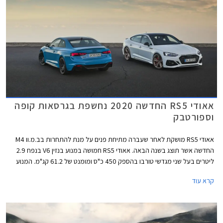
אאודי RS5 החדשה 2020 נחשפת בגרסאות קופה
וספורטבק
אאודי RS5 מושקת לאחר שעברה מתיחת פנים על מנת להתחרות בב.מ.וו M4
החדשה אשר תוצג בשנה הבאה. אאודי RS5 חמושה במנוע בנזין V6 בנפח 2.9
ליטרים בעל שני מגדשי טורבו בהספק 450 כ"ס ומומנט של 61.2 קג"מ. המנוע
משודך לתיבת 8 הילוכים אוטומטית פלנטרית ולהנעה כפולה קוואטרו עם חלוקת
קרא עוד
מומנט ביחס 40:60 לטובת הסרן האחורי. תאוצה 0-100 קמ"ש אורכת 3.9
שניות, והמהירות המרבית מוגבלת ל- 250 קמ"ש או 280 קמ"ש עם חבילת
דינמיק המוסיפה גם דיפרנציאל ספורט אחורי. המנוע שוקל 182 ק"ג בלבד וכולל
בתוך חלל ה- V את צמד מגדשי הטורבו, המייצרים לחץ גדישה של 1.5 באר.