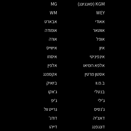
KGM (סאנגיונג)
MG
WM
WEY
אאודי
אבארט
אווטאר
אומודה
אופל
אורה
איון
אייווייס
אינפיניטי
איסוזו
אלפא רומיאו
אלפין
אסטון מרטין
אקספנג
ב.מ.וו
ביואיק
בנטלי
ג'אקו
ג'ילי
ג'יפ
ג'נסיס
גרייט וול
דאצ'יה
דודג'
דונגפנג
דייהו