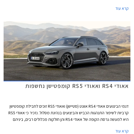
בניגוד לדור הקודם אשר שווק בתצורות קופה, קבריולט וספורטבק, הדור החדש
קרא עוד
ישווק לראשונה בתצורת אוונט (סטיישן) וסדאן שהינה למעשה דומה יותר לגרסת
הספורטבק הקודמת ומגיעה במרכב 5 דלתות שימושי. לא נופתע אם דגמי
הקופה והקבריולט יוצגו בהמשך בשם שונה בדומה למהלך שמרצדס ביצעה עם
מרצדס CLE.
אאודי RS4 ואאודי RS5 קומפטישן נחשפות
דגמי הביצועים אאודי RS4 אוונט (סטיישן) ואאודי RS5 זוכים לחבילת קומפטישן
קרביות לשיפור התנהגות הכביש והביצועים בנהיגת מסלול. נזכיר כי אאודי RS5
היא למעשה גרסת הקופה של אאודי RS4 והן חולקות מכלולים רבים, ביניהם
יחידת ההנעה המורכבת ממנוע טווין טורבו בנזין V6 בנפח 2.9 ליטרים עם הספק
קרא עוד
מרבי של 450 כ"ס ומומנט מרבי של 61.2 קג"מ, תיבת 8 הילוכים אוטומטית,