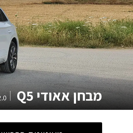
מבחן
אאודי Q5
45TFSI 2.0