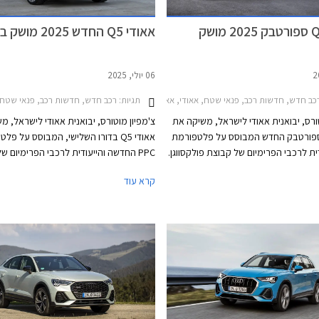
אאודי Q5 ספורטבק 2025 מושק
אאודי Q5 החדש 2025 מושק בישראל
06 יולי, 2025
ב חדש, חדשות רכב, פנאי שטח, אאודי, אאודי Q5 ספורטבק 2021-2024, אאודי Q5 ספורטבק 2025-2026מחירון רכב
תגיות:
רכב חדש, חדשות רכב, פנאי שטח, אאודי, אאודי Q5 2020-2024, אאו
טורס, יבואנית אאודי לישראל, משיקה את
צ'מפיון מוטורס, יבואנית אאודי לישראל, מ
ודי Q5 ספורטבק החדש המבוסס על פלטפורמת
אאודי Q5 בדורו השלישי, המבוסס על פל
עודית לרכבי הפרימיום של קבוצת פולקסווגן.
PPC החדשה והייעודית לרכבי הפרימיום ש
הדגם החדש מצטרף לאחיו אאודי Q5 במרכב SUV
פולקסווגן. הדגם החדש יתחרה בדגמים כגון ב
קרא עוד
ישראל לאחרונה, ויתחרה בדגמים כגון
ב.מ.וו X4 ומרצדס GLC קופה. הדגם ישווק בגרסת 40
עם מנוע טורבו בנזין בנפח 2.0 ליטרים ובגרסת SQ5
עם מנוע טורבו בנזין ח
ספורטבק עם מנוע טורבו בנזין חזק בנפח 3.0
יצטרפו להיצע גרסאות נוספות ביניהן פלאג-
משך יצטרפו להיצע גרסאות נוספות כולל
הייבריד.
אין הייבריד עם טווח נסיעה חשמלי של