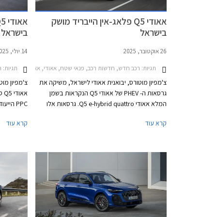
אאודי Q5 פלאג-אין הייבריד מושק
בישראל
בישראל
26 אוקטובר, 2025
14 יולי, 2025
תגיות:
רכב חדש, חדשות רכב, פנאי שטח, אאודי, אאודי Q5 ספורטבק 2025-2026, אאודי Q5 2025-2026מחירון רכב
תגיות:
רכ
צ'מפיון מוטורס, יבואנית אאודי לישראל, משיקה את
צ'מפיון מו
גרסאות ה- PHEV של אאודי Q5 הנקראות בשמן
אא
המלא אאודי Q5 e-hybrid quattro. גרסאות אלו
PPC היי
מגיעות בתצורות SUV וספורטבק ובשתי רמות
קרא עוד
קרא עוד
הספק, ומצטרפות לגרסאות הטורבו בנזין אשר
אשר הושק ב
הושקו בחודש יולי האחרון.
ליטרים. בה
גרסת פלאג-
כ- 100 ק"מ.