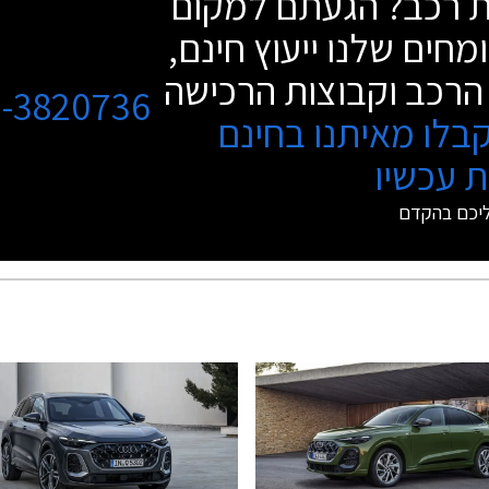
שת רכב? הגעתם למקום
מחים שלנו ייעוץ חינם,
הרכב וקבוצות הרכישה
3-3820736
בלו מאיתנו בחינם
 עכשיו
ליכם בהקדם