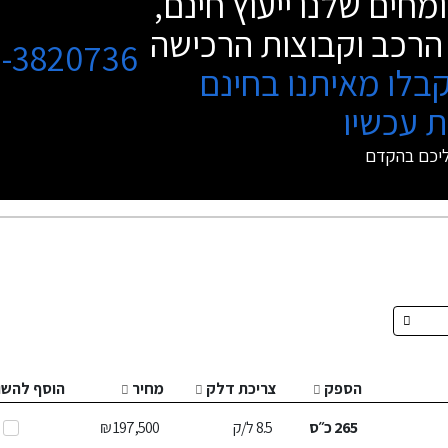
מחים שלנו ייעוץ חינם,
הרכב וקבוצות הרכישה
3-3820736
בלו מאיתנו בחינם
 עכשיו
ליכם בהקדם
הספק
צריכת דלק
מחיר
הוסף להשו
265
כ״ס
8.5
ל/ק
197,500 ₪