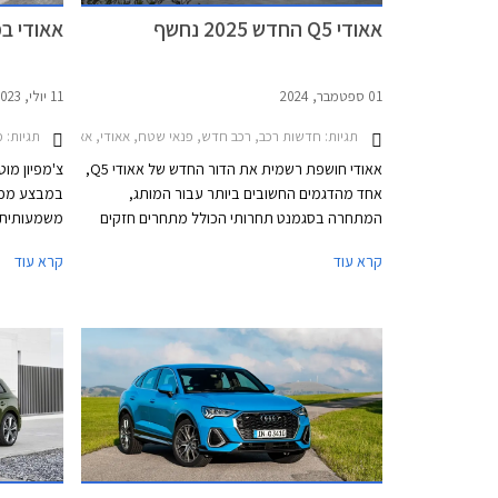
אאודי Q5 החדש 2025 נחשף
אאודי במבצ
01 ספטמבר, 2024
11 יולי, 2023
תגיות:
חדשות רכב, רכב חדש, פנאי שטח, אאודי, אאודי Q5 2020-2024, אאודי Q5 2025-2026אאודי Q5 ספורטבק 2025-2026
תגיות:
מב
אאודי חושפת רשמית את הדור החדש של אאודי Q5,
צ'מפיון מוט
אחד מהדגמים החשובים ביותר עבור המותג,
במבצע מכי
המתחרה בסגמנט תחרותי הכולל מתחרים חזקים
כגון ב.מ.וו X3, מרצדס GLC, וג'נסיס GV70. אאודי Q5
קרא עוד
קרא עוד
החדש 2025 מבוסס על פלטפורמת PPC החדשה
בכל אולמות
והייעודית לרכבי הפרימיום של קבוצת פולקסווגן,
וביחס לקודמו מציג התקדמות בתחומי העיצוב,
ההנעה, האבזור ואיכות הנסיעה.