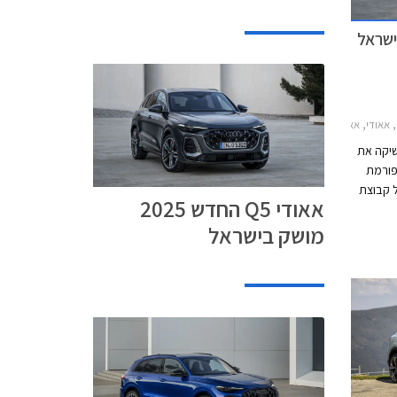
די Q5 2025-2026מחירון רכב
שיקה את
טפורמת
ל קבוצת
אאודי Q5 החדש 2025
.מ.וו
מושק בישראל
X3, מרצדס GLC וג'נסיס GV70, וישווק בגרסת 40
עם מנוע טורבו בנזין בנפח 2.0 ליטרים ובגרסת SQ5
זק בנפח 3.0 ליטרים. בהמשך
אין