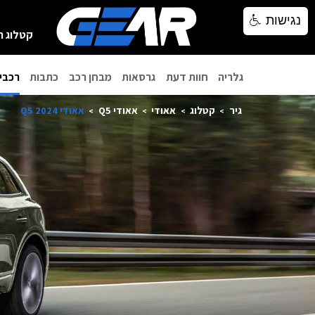
נגישות
נגישות
קטלוג ר
גלריה
חוות דעת
גרסאות
מבחן רכב
כתבות
רכבי
גיר
קטלוג
אאודי
אאודי Q5
אאודי Q5 2024