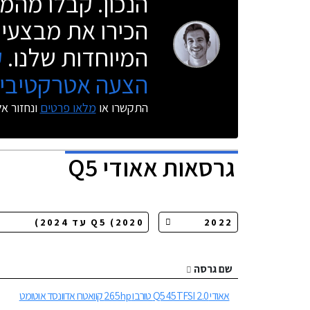
הנכון. קבלו מהמו
הכירו את מבצעי 
המיוחדות שלנו.
ק
הצעה אטרקטיבית
התקשרו או
מלאו פרטים
ונחזור א
גרסאות
אאודי Q5
שם גרסה
אאודי Q5 45TFSI 2.0 טורבו 265hp קוואטרו אדוונסד אוטומט