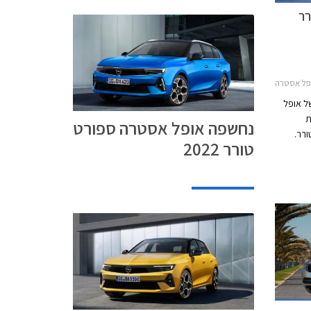
רר
20אופל אסטרה האצ'בק 2022-2026
ל אופל
סת
נחשפה אופל אסטרה ספורט
רר.
טורר 2022
יות
 הרכב
 וגם
משמעותי.