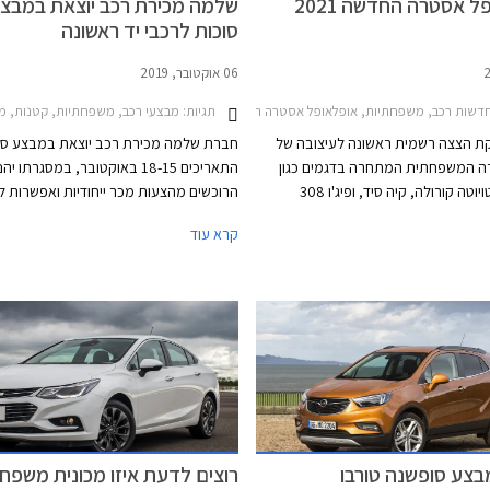
פל אסטרה החדשה 2021
שלמה מכירת רכב יוצאת במבצ
סוכות לרכבי יד ראשונה
06 אוקטובר, 2019
דשות רכב, משפחתיות, אופלאופל אסטרה האצ'בק 2022-2026
תגיות:
מבצעי רכב, משפחתיות, קטנות, מאזדה, יונדאי, אופל, סקודה, אופל אסט
ת הצצה רשמית ראשונה לעיצובה של
חברת שלמה מכירת רכב יוצאת במבצע סוכ
ה המשפחתית המתחרה בדגמים כגון
התאריכים 18-15 באוקטובר, במסגרתו יהנ
מאזדה 3, טויוטה קורולה, קיה סיד, ופיג'ו 308
הרוכשים מהצעות מכר ייחודיות ואפשרות לט
לקת עמה פלטפורמה. בשלב זה
לרכבי יד ראשונה
קרא עוד
רנית בפרטים אך מדווחת כי לראשונה
המכירה של קבוצת שלמה.
ם עם יחידות הנעה היברידיות.
בצע סופשנה טורבו
רוצים לדעת איזו מכונית משפח