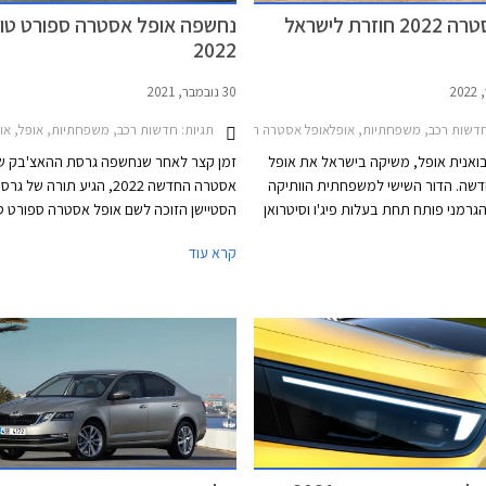
וזרת לישראל
נחשפה אופל אסטרה ספורט טו
2022
30 נובמבר, 2021
לאי רכב
דשות רכב, משפחתיות, אופלאופל אסטרה האצ'בק 2022-2026
תגיות:
חדשות רכב, משפחתיות, אופל, אופל אסטרה סטיישן 16-2019
יבואנית אופל, משיקה בישראל את אופל
זמן קצר לאחר שנחשפה גרסת ההאצ'בק ש
שה. הדור השישי למשפחתית הוותיקה
אסטרה החדשה 2022, הגיע תורה של גר
גרמני פותח תחת בעלות פיג'ו וסיטרואן
הסטיישן הזוכה לשם אופל אסטרה ספורט טו
וחולק שלדה ומכלולים עם פיג'ו 308 החדשה שעדיין
למרות מגמת המעבר לרכבי פנאי, משפחת
קרא עוד
רכה אלינו. כחלק מהמיתוג החדש
קומפקטיות עדיין זוכות לביקוש גבוה בשוק
פל בישראל, תוצע אופל אסטרה ברמת
האירופאי - המגרש הביתי של אופל אסטרה,
עשירה ביחס למקובל, אולם בשל כך
גרסאות הסטיישן נהנות שם מקהל רוכשים 
חיר גבוה העומד על 158,990 ₪.