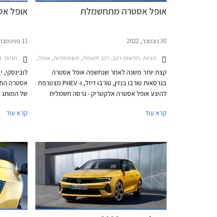
אופל אסטרה מתחשמלת
אופל אסטרה 2022 ח
30 נובמבר, 2022
11 ספטמבר, 2022
תגיות:
תגיות:
חדשות רכב, רכב חשמלי, משפחתיות, אופל, אופל אסטרה האצ'בק 2022-2026חשמ
ח
קצת יותר משנה לאחר שנחשפה אופל אסטרה
לובינסקי, 
בגרסאות טורבו בנזין, טורבו דיזל, ו- PHEV מצטרפת
אסטרה החד
להיצע אופל אסטרה אלקטריק - גרסה חשמלית
של המותג ה
מלאה ראשונה בהיסטוריה של אופל אסטרה. לא
קרא עוד
קרא עוד
מדובר בהפתעה שכן האסטרטגיה של מותגי אופל,
מתעכבת בד
סיטרואן, ופיג'ו מבית סטלנטיס היא הצעת גרסאות
שעוברת או
חשמליות למרבית הדגמים, האחות פיג'ו 308 כבר
אבזור אחת 
הוצגה בגרסה חשמלית מוקדם יותר השנה.
הוצמד לה תג מ