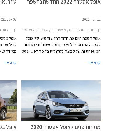
אופל אסטרה 2022 החדשה נחשפה
טיזר: או
12 יולי, 2021
07 יוני, 2021
תגיות:
חדשות רכב, משפחתיות, אופל, אופל אסטרה האצ'בק 2022-2026אופל אסטרה 2022
תגיות:
ח
אופל חשפה היום את הדור החדש והשישי של אופל
אופל מספק
אסטרה המבוסס על פלטפורמה משותפת למכוניות
אופל אסטר
המשפחתיות של קבוצת סטלנטיס בדומה לפיג'ו 308
החדשה. הדגם החדש מציג את שפת העיצוב
החדשה החו
קרא עוד
קרא עוד
העדכנית של המותג ויוצע בין היתר עם שתי יחידות
ממעיטה היצ
הנעה מסוג פלאג-אין הייבריד (PHEV).
יוצע הדגם ג
מתיחת פנים לאופל אסטרה 2020
אופל במ