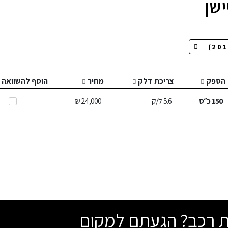
שן
הספק
צריכת דלק
מחיר
הוסף להשוואה
150
כ״ס
5.6
ל/ק
24,000 ₪
שת רכב? הגעתם למקום