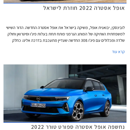
אופל אסטרה 2022 חוזרת לישראל
לובינסקי, יבואנית אופל, משיקה בישראל את אופל אסטרה החדשה. הדור השישי
למשפחתית הוותיקה של המותג הגרמני פותח תחת בעלות פיג'ו וסיטרואן וחולק
שלדה ומכלולים עם פיג'ו 308 החדשה שעדיין מתעכבת בדרכה אלינו. כחלק
מהמיתוג החדש שעוברת אופל בישראל, תוצע אופל אסטרה ברמת אבזור אחת
קרא עוד
עשירה ביחס למקובל, אולם בשל כך הוצמד לה תג מחיר גבוה העומד על
158,990 ₪.
נחשפה אופל אסטרה ספורט טורר 2022