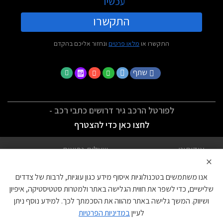
עכשיו
התקשרו
התקשרו או
מלאו פרטים
ונחזור אליכם בהקדם
שתף
לפורטל הרכב גיר דרושים כתבי רכב -
לחצו כאן כדי להצטרף
אודותינו
שאלות נפוצות
×
לתנאי השימוש
מדיניות פרטיות
אנו משתמשים בטכנולוגיות איסוף מידע כגון עוגיות, לרבות של צדדים
הצהרת נגישות
צור קשר
שלישיים, כדי לשפר את חווית הגלישה באתר ולמטרות סטטיסטיקה, איפיון
ושיווק. המשך גלישה באתר מהווה את הסכמתך לכך. למידע נוסף ניתן
עוגיות
לעיין
במדיניות הפרטיות