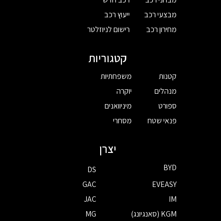
מבצעי רכב
ייעוץ רכב
מחירון רכב
רישום לניוזלטר
קטגוריות
קטנות
משפחתיות
מנהלים
יוקרה
ספורט
מיניוואנים
פנאי שטח
מסחרי
יצרן
BYD
DS
GAC
EVEASY
JAC
IM
KGM (סאנגיונג)
MG