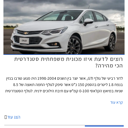
רוצים לדעת איזו מכונית משפחתית סטנדרטית
הכי מהירה?
לדור רביעי של גולף GTI, אשר יוצר בין השנים 1998-2004 היה מנוע טורבו בנזין
בנפח 1.8 ליטרים בהספק 150 כ"ס אשר סיפק לגולף החמה תאוצה של 8.5
שניות במיאוץ הקלאסי 0-100 קמ"ש עם תיבת הילוכים ידנית. לגולף הסטנדרטית
באותם שנים היו רק 100 כ"ס שסיפקו נתון תאוצה 0-100 קמ"ש תוך 12.9 שניות
קרא עוד
ארוכות. בזמנים ההם נחשבה הגולף GTI לבעלת נתונים מרשימים, אשר הקנו לה
מקום מכובד בצמרת מכוניות ההוט האצ'. נזכיר כי לגולף GTI המודרנית מנוע
בהספק 230 כ"ס ונתון תאוצה 0-100 תוך 6.5 שניות.
הצג עוד