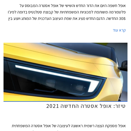
אופל חשפה היום את הדור החדש והשישי של אופל אסטרה המבוסס על
פלטפורמה משותפת למכוניות המשפחתיות של קבוצת סטלנטיס בדומה לפיג'ו
308 החדשה. הדגם החדש מציג את שפת העיצוב העדכנית של המותג ויוצע בין
היתר עם שתי יחידות הנעה מסוג פלאג-אין הייבריד (PHEV).
קרא עוד
טיזר: אופל אסטרה החדשה 2021
אופל מספקת הצצה רשמית ראשונה לעיצובה של אופל אסטרה המשפחתית