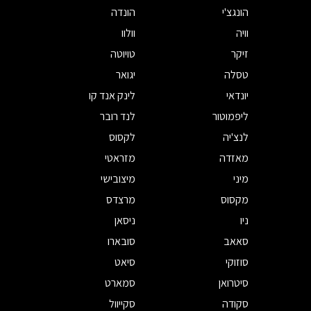
הונגצ'י
הונדה
וויה
וולוו
זיקר
טויוטה
טסלה
יגואר
יונדאי
לינק אנד קו
ליפמוטור
לנד רובר
לנצ'יה
לקסוס
מאזדה
מזראטי
מיני
מיצובישי
מקסוס
מרצדס
ניו
ניסאן
סאאב
סובארו
סוזוקי
סיאט
סיטרואן
סמארט
סקודה
סקייוול