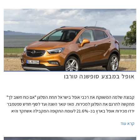
אופל במבצע סופשנה טורבו
קבוצת שלמה המשווקת את רכבי אופל בישראל תחת הסלוגן "אם כוח חשוב לך"
מתקשה לתרגם את הסלוגן למכירות. מאז ינואר השנה ועד לסוף חודש ספטמבר
ירדו מכירות אופל בארץ בכ- 21.6% לעומת התקופה המקבילה אשתקד והיא
ממוקמת במקום ה- 21 בטבלת המכירות של יצרניות הרכב בארץ, עם 3,364
קרא עוד
מסירות רכבים בלבד מתחילת השנה.