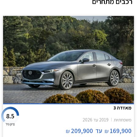
רכבים מתחרים
מאזדה 3
8.5
משפחתיות
2019
עד
2026
ציון גיר
169,900
עד
209,900
₪
₪