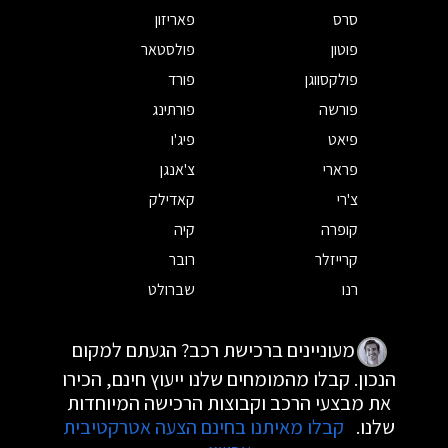
סרס
פאריזון
פוטון
פולסטאר
פולקסווגן
פורד
פורשה
פורתינג
פיאט
פיג'ו
פרארי
צ'אנגן
צ'רי
קאדילק
קופרה
קיה
קרייזלר
רובר
רנו
שברולט
מעוניינים ברכישת רכב? הגעתם למקום
הנכון. קבלו מהמומחים שלנו ייעוץ חינם, הכירו
את מבצעי הרכב וקבוצות הרכישה המיוחדות
שלנו.
קבלו מאיתנו בחינם הצעה אטרקטיבית