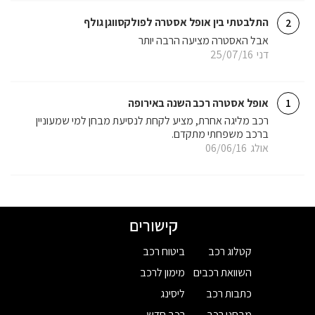
התלבטתי בין אופל אסטרה לפולקסווגן גולף
2
אבל האסטרה מציעה הרבה יותר
דני
25/07/16
אופל אסטרה רכב השנה באירופה
1
רכב מליגה אחרת, מציע לקחת לנסיעת מבחן למי שמעוניין
ברכב משפחתי מתקדם.
אולג
06/06/16
קישורים
קטלוג רכב
ביטוח רכב
השוואת רכבים
מימון לרכב
כתבות רכב
ליסינג
מבחני רכב
רכב חדש