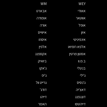
WM
WEY
אאודי
אבארט
אווטאר
אומודה
אופל
אורה
איון
אייווייס
אינפיניטי
איסוזו
אלפא רומיאו
אלפין
אסטון מרטין
אקספנג
ב.מ.וו
ביואיק
בנטלי
ג'אקו
ג'ילי
ג'יפ
ג'נסיס
גרייט וול
דאצ'יה
דודג'
דונגפנג
דייהו
דייהטסו
האמר