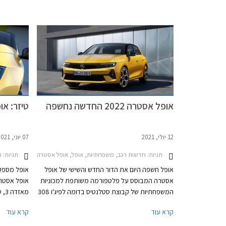
סיטרואן, ופיג'ו מבית סטלנטיס היא הצעת גרסאות
שעוברת או
חשמליות למרבית הדגמים, האחות פיג'ו 308 כבר
אבזור אחת 
הוצגה בגרסה חשמלית מוקדם יותר השנה.
הוצמד לה תג מ
אופל אסטרה 2022 החדשה נחשפה
טיזר: או
12 יולי, 2021
07 יוני, 2021
תגיות:
חדשות רכב, משפחתיות, אופל, אופל אסטרה האצ'בק 2022-2026אופל אסטרה 2022
תגיות:
ח
אופל חשפה היום את הדור החדש והשישי של אופל
אופל מספק
אסטרה המבוסס על פלטפורמה משותפת למכוניות
אופל אסטר
המשפחתיות של קבוצת סטלנטיס בדומה לפיג'ו 308
החדשה. הדגם החדש מציג את שפת העיצוב
החדשה החו
קרא עוד
קרא עוד
העדכנית של המותג ויוצע בין היתר עם שתי יחידות
ממעיטה היצ
הנעה מסוג פלאג-אין הייבריד (PHEV).
יוצע הדגם ג