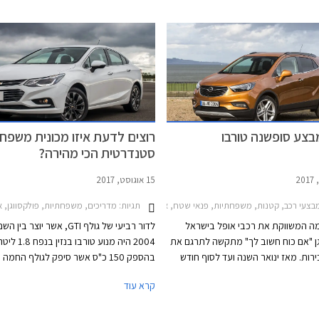
בצע סופשנה טורבו
רוצים לדעת איזו מכונית משפח
סטנדרטית הכי מהירה?
15 אוגוסט, 2017
תגיות:
צעי רכב, קטנות, משפחתיות, פנאי שטח, אופל, אופל אסטרה האצ'בק 2016-2019, אופל אדם 2014-2019, אופל מוקה X 2017-2019מבצע אופל אוקטובר 2017
מדריכים, משפחתיות, פולקסווגן, אופל, מאזדה, שברולט, סקודה, סיאט, אופל אסטרה האצ'בק 2016-2019
ה המשווקת את רכבי אופל בישראל
ן "אם כוח חשוב לך" מתקשה לתרגם את
2004 היה מנוע טורבו בנזין ב
ירות. מאז ינואר השנה ועד לסוף חודש
בהספק 150 כ"ס אשר סיפק לגולף החמ
ספטמבר ירדו מכירות אופל בארץ בכ- 21.6%
של 8.5 שניות במיאוץ 
קרא עוד
ופה המקבילה אשתקד והיא ממוקמת
תיבת הילוכים ידנית. לגולף הסטנדרטית בא
במקום ה- 21 בטבלת המכירות של יצרניות הרכב