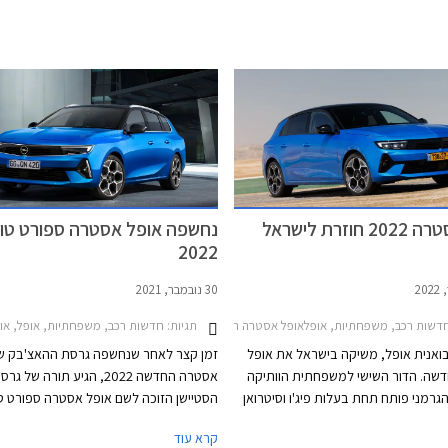
וזרת לישראל
נחשפה אופל אסטרה ספורט טו
2022
30 נובמבר, 2021
לאי רכב
דשות רכב, משפחתיות, אופלאופל אסטרה האצ'בק 2022-2026
תגיות:
חדשות רכב, משפחתיות, אופל, אופל אסטרה סטיישן 16-2019
יבואנית אופל, משיקה בישראל את אופל
זמן קצר לאחר שנחשפה גרסת ההאצ'בק ש
שה. הדור השישי למשפחתית הוותיקה
אסטרה החדשה 2022, הגיע תורה של גר
גרמני פותח תחת בעלות פיג'ו וסיטרואן
הסטיישן הזוכה לשם אופל אסטרה ספורט טו
וחולק שלדה ומכלולים עם פיג'ו 308 החדשה שעדיין
למרות מגמת המעבר לרכבי פנאי, משפחת
קרא עוד
רכה אלינו. כחלק מהמיתוג החדש
קומפקטיות עדיין זוכות לביקוש גבוה בשוק