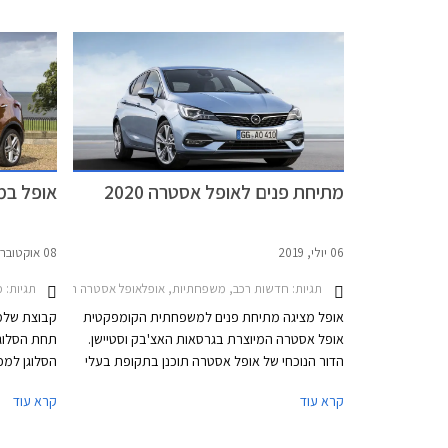
מתיחת פנים לאופל אסטרה 2020
אופל במ
06 יולי, 2019
08 אוקטובר, 2017
תגיות:
חדשות רכב, משפחתיות, אופלאופל אסטרה האצ'בק 2016-2019
תגיות:
מב
אופל מציגה מתיחת פנים למשפחתית הקומפקטית
קבוצת שלמ
אופל אסטרה המיוצרת בגרסאות האצ'בק וסטיישן.
תחת הסלוג
הדור הנוכחי של אופל אסטרה תוכנן בתקופת בעלי
הסלוגן למכ
הבית הקודמים של אופל - ג'נרל מוטורס, והוא חולק
קרא עוד
קרא עוד
שלדה ומכלולים עם שברולט קרוז.
לעומת התק