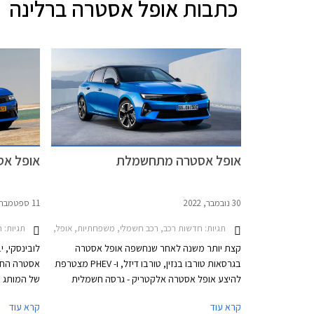
כתבות
אופל אסטרה ברלינה
אופל אסטרה מתחשמלת
אופל אסטרה 2022 ח
30 נובמבר, 2022
11 ספטמבר, 2022
תגיות:
תגיות:
חדשות רכב, רכב חשמלי, משפחתיות, אופל, אופל אסטרה האצ'בק 2022-2026חשמ
ח
קצת יותר משנה לאחר שנחשפה אופל אסטרה
לובינסקי, 
בגרסאות טורבו בנזין, טורבו דיזל, ו- PHEV מצטרפת
אסטרה החד
להיצע אופל אסטרה אלקטריק - גרסה חשמלית
של המותג ה
מלאה ראשונה בהיסטוריה של אופל אסטרה. לא
קרא עוד
קרא עוד
מדובר בהפתעה שכן האסטרטגיה של מותגי אופל,
מתעכבת בד