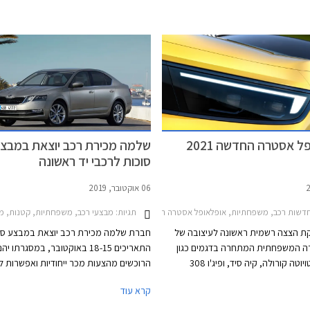
פל בישראל, תוצע אופל אסטרה ברמת
האירופאי - המגרש הביתי של אופל אסטרה,
עשירה ביחס למקובל, אולם בשל כך
גרסאות הסטיישן נהנות שם מקהל רוכשים 
חיר גבוה העומד על 158,990 ₪.
פל אסטרה החדשה 2021
שלמה מכירת רכב יוצאת במבצ
סוכות לרכבי יד ראשונה
06 אוקטובר, 2019
דשות רכב, משפחתיות, אופלאופל אסטרה האצ'בק 2022-2026
תגיות:
מבצעי רכב, משפחתיות, קטנות, מאזדה, יונדאי, אופל, סקודה, אופל אסט
ת הצצה רשמית ראשונה לעיצובה של
חברת שלמה מכירת רכב יוצאת במבצע סוכ
ה המשפחתית המתחרה בדגמים כגון
התאריכים 18-15 באוקטובר, במסגרתו יהנ
מאזדה 3, טויוטה קורולה, קיה סיד, ופיג'ו 308
הרוכשים מהצעות מכר ייחודיות ואפשרות לט
לקת עמה פלטפורמה. בשלב זה
לרכבי יד ראשונה
קרא עוד
רנית בפרטים אך מדווחת כי לראשונה
המכירה של קבוצת שלמה.
ם עם יחידות הנעה היברידיות.