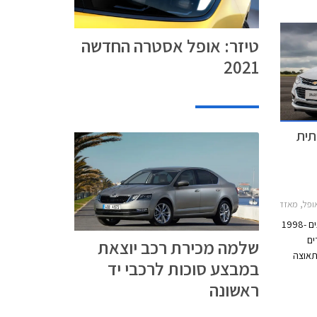
טיזר: אופל אסטרה החדשה
2021
תית
, פולקסווגן גולף 5 דלתות 2017-2021, מאזדה 3 2017-2019, שברולט קרוז סדאן 2016-2019, סקודה אוקטביה 2017-2020, סיאט לאון 2017-2020המשפחתית בעלת התאוצה הטובה ביותר
לדור רביעי של גולף GTI, אשר יוצר בין השנים 1998-
נפח 1.8 ליטרים
שלמה מכירת רכב יוצאת
ה תאוצה
במבצע סוכות לרכבי יד
הקלאסי 0-100 קמ"ש עם
ראשונה
ותם שנים
היו רק 100 כ"ס שסיפקו נתון תאוצה 0-100 קמ"ש