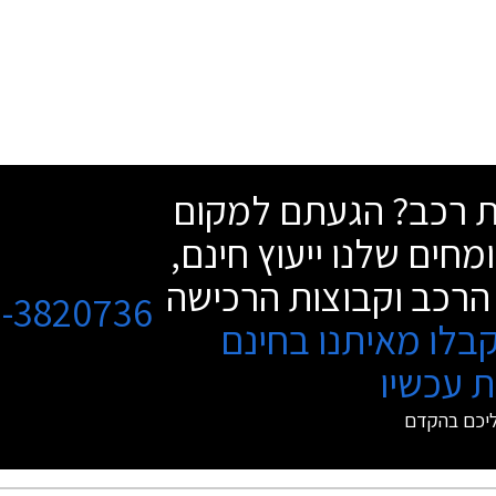
שת רכב? הגעתם למקום
מחים שלנו ייעוץ חינם,
הרכב וקבוצות הרכישה
3-3820736
בלו מאיתנו בחינם
 עכשיו
ליכם בהקדם