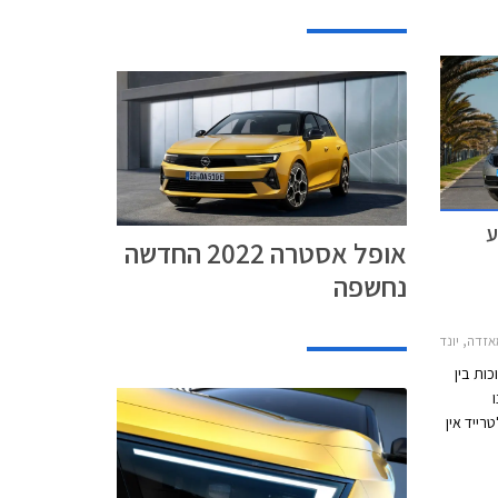
 וגם
משמעותי.
ע
אופל אסטרה 2022 החדשה
נחשפה
רה ברלינה 2012-2019, מאזדה 2 חמש דלתות 2015-2017, יונדאי i25 2011-2018סקודה אוקטביה 2013-2017
ות בין
ו
רייד אין
. המבצע ייערך בכל 36 סניפי