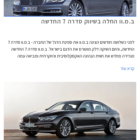
ב.מ.וו החלה בשיווק סדרה 7 החדשה
לפני כשלושה חודשים הציגה ב.מ.וו את ספינת הדגל של החברה - ב.מ.וו סדרה 7
החדשה, והיום השיקה דלק מוטורס את הדגם בישראל. ב.מ.וו סדרה 7 החדשה
מגדירה מחדש את חווית הנהיגה האקסקלוסיבית והיוקרתית ומביאה עמה
טכנולוגיות פורצות דרך בכל התחומים, החל מיחידות ההנעה ועד לקישוריות
קרא עוד
ואיכות תא הנוסעים.