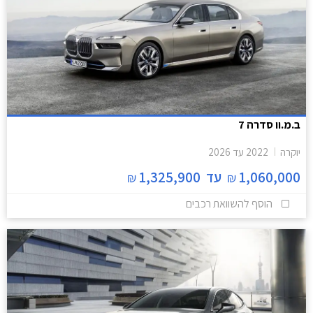
ב.מ.וו סדרה 7
יוקרה
2022
עד
2026
1,060,000
עד
1,325,900
₪
₪
הוסף להשוואת רכבים