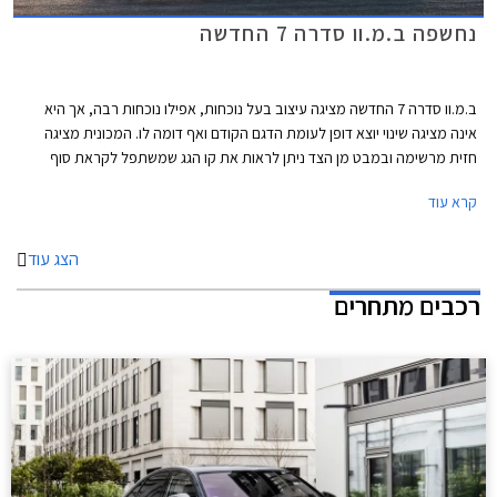
נחשפה ב.מ.וו סדרה 7 החדשה
ב.מ.וו סדרה 7 החדשה מציגה עיצוב בעל נוכחות, אפילו נוכחות רבה, אך היא
אינה מציגה שינוי יוצא דופן לעומת הדגם הקודם ואף דומה לו. המכונית מציגה
חזית מרשימה ובמבט מן הצד ניתן לראות את קו הגג שמשתפל לקראת סוף
המרכב ותחתיו חלון צד אחורי שנתחם על ידי קורת C חדה. מאחור ניתן לראות
קרא עוד
פס כרום שמשתלב בפנסים וארבע פתחי מפלט שמוסיפים למראה הדינאמי של
הרכב.
הצג עוד
רכבים מתחרים