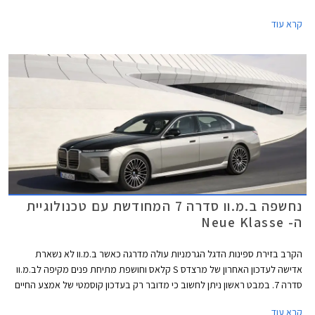
במהלך חודש אוקטובר 2026 במחיר התחלתי של 889,900 ₪ על מנת
קרא עוד
להתחרות במרצדס S קלאס אשר גם היא עודכנה לאחרונה.
נחשפה ב.מ.וו סדרה 7 המחודשת עם טכנולוגיית
ה- Neue Klasse
הקרב בזירת ספינות הדגל הגרמניות עולה מדרגה כאשר ב.מ.וו לא נשארת
אדישה לעדכון האחרון של מרצדס S קלאס וחושפת מתיחת פנים מקיפה לב.מ.וו
סדרה 7. במבט ראשון ניתן לחשוב כי מדובר רק בעדכון קוסמטי של אמצע החיים
אך למעשה מדובר בהטמעת הטכנולוגיה של דגמי הדור החדש (Neue Klasse)
קרא עוד