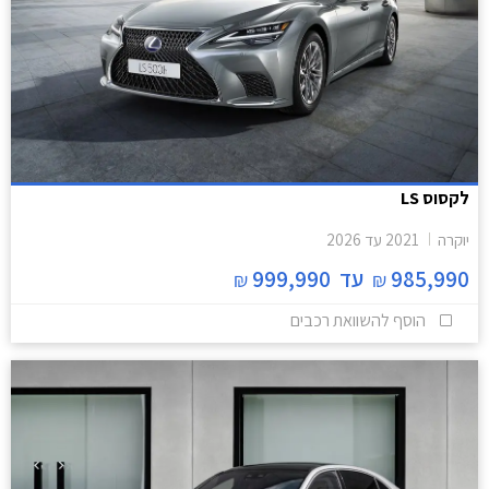
לקסוס LS
יוקרה
2021
עד
2026
985,990
עד
999,990
₪
₪
הוסף להשוואת רכבים