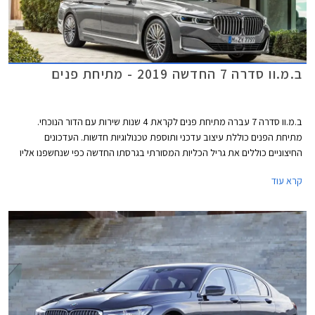
ב.מ.וו סדרה 7 החדשה 2019 - מתיחת פנים
ב.מ.וו סדרה 7 עברה מתיחת פנים לקראת 4 שנות שירות עם הדור הנוכחי.
מתיחת הפנים כוללת עיצוב עדכני ותוספת טכנולוגיות חדשות. העדכונים
החיצוניים כוללים את גריל הכליות המסורתי בגרסתו החדשה כפי שנחשפנו אליו
לראשונה בב.מ.וו X7. ספינת הדגל המעודכנת מציגה גריל ענק שמידותיו צמחו ב-
קרא עוד
40% ביחס לדגם הפורש. עוד ניתן להבחין בסמל המותג במידות גדולות יותר,
ובגופי תאורה קדמיים צרים יותר, עם אופציה לתאורה מסוג לייזר. כמו כן טוענת
ב.מ.וו להפחתת מקדם הגרר בעזרת זרימת אוויר חלקה יותר סביב המרכב.