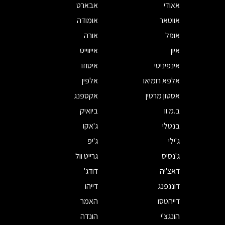
אאודי
אבארט
אווטאר
אומודה
אופל
אורה
איון
אייווייס
אינפיניטי
איסוזו
אלפא רומיאו
אלפין
אסטון מרטין
אקספנג
ב.מ.וו
ביואיק
בנטלי
ג'אקו
ג'ילי
ג'יפ
ג'נסיס
גרייט וול
דאצ'יה
דודג'
דונגפנג
דייהו
דייהטסו
האמר
הונגצ'י
הונדה