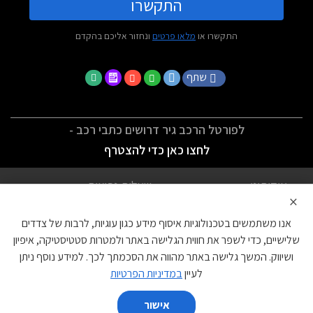
התקשרו
התקשרו או
מלאו פרטים
ונחזור אליכם בהקדם
שתף
לפורטל הרכב גיר דרושים כתבי רכב -
לחצו כאן כדי להצטרף
אודותינו
שאלות נפוצות
×
לתנאי השימוש
מדיניות פרטיות
אנו משתמשים בטכנולוגיות איסוף מידע כגון עוגיות, לרבות של צדדים
הצהרת נגישות
צור קשר
שלישיים, כדי לשפר את חווית הגלישה באתר ולמטרות סטטיסטיקה, איפיון
ושיווק. המשך גלישה באתר מהווה את הסכמתך לכך. למידע נוסף ניתן
עוגיות
לעיין
במדיניות הפרטיות
אישור