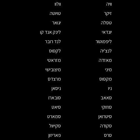
וויה
וולוו
זיקר
טויוטה
טסלה
יגואר
יונדאי
לינק אנד קו
ליפמוטור
לנד רובר
לנצ'יה
לקסוס
מאזדה
מזראטי
מיני
מיצובישי
מקסוס
מרצדס
ניו
ניסאן
סאאב
סובארו
סוזוקי
סיאט
סיטרואן
סמארט
סקודה
סקייוול
סרס
פאריזון