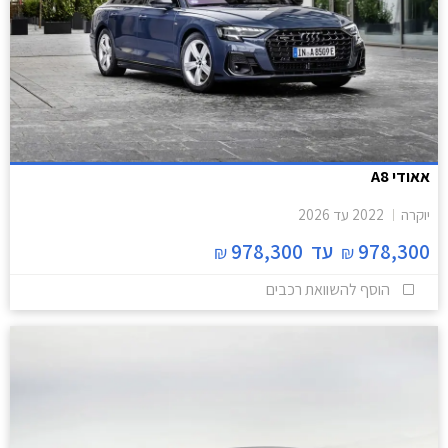
אאודי A8
יוקרה
2022
עד
2026
978,300
עד
978,300
₪
₪
הוסף להשוואת רכבים