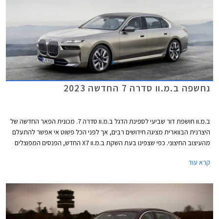
נחשפה ב.מ.וו סדרה 7 החדשה 2023
ב.מ.וו חושפת דור שביעי לספינת הדגל ב.מ.וו סדרה 7. מכונית הפאר החדשה של
היצרנית הבווארית מציגה חידושים רבים, אך לפני הכל פשוט אי אפשר להתעלם
מהעיצוב החיצוני. כפי שצפינו בעת השקת ב.מ.וו X7 החדש, הפנסים המפוצלים
הגיעו גם לכאן ויחד עם חזית במתאר כמעט אנכי, גריל כליות רבוע ענקי ופגוש
קרא עוד
המשלב שלל כונסי אוויר, נוצרת חזית מעט קשה לעיכול. הדופן בניגוד לכך מציגה
מראה חלק ואלגנטי, עם ידיות דלתות שקועות ועיטור בספי הדלתות המשתנה
בהתאם לרמת הגימור. חלק מהגרסאות יוצעו בצביעה דו-גונית מקו המותניים
ומעלה. גם הזנב מציג מראה נקי יחסית, עם יחידות תאורה צרות ולוחית רישוי
שנדדה מדלת תא המטען אל הפגוש שעיצובו משתנה בהתאם לרמת הגימור.