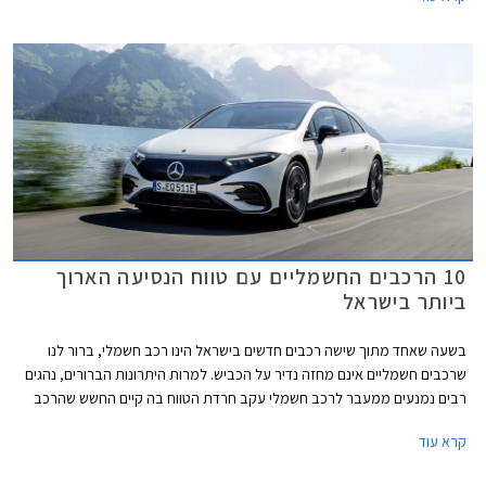
אותה פגשנו בדגמים החשמליים הצעירים של המותג, אם כי שפת העיצוב
החיצונית השנויה במחלוקת רק לוטשה ולא יישרה קו עם שפת העיצוב האחרונה
של ב.מ.וו.
10 הרכבים החשמליים עם טווח הנסיעה הארוך
ביותר בישראל
בשעה שאחד מתוך שישה רכבים חדשים בישראל הינו רכב חשמלי, ברור לנו
שרכבים חשמליים אינם מחזה נדיר על הכביש. למרות היתרונות הברורים, נהגים
רבים נמנעים ממעבר לרכב חשמלי עקב חרדת הטווח בה קיים החשש שהרכב
לא יגיע ליעדו עקב סוללה חלשה ולא תימצא עמדת טעינה מהירה פנויה בדרך
קרא עוד
ליעד. בניגוד לרכבי בנזין ודיזל שאותם ניתן לתדלק במהירות ובקלות לפי הצורך
בכל תחנת דלק, התנהלות עם רכב חשמלי דורשת תכנון והקפדה על טעינת