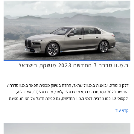
הסוללה.
ב.מ.וו סדרה 7 החדשה 2023 מושקת בישראל
דלק מוטורס, יבואנית ב.מ.וו לישראל, החלה בשיווק מכונית הפאר ב.מ.וו סדרה 7
החדשה 2023 המתחרה בדגמי מרצדס S קלאס, מרצדס EQS, אאודי A8,
ולקסוס LS. כמו מרבית דגמי ב.מ.וו החדשים, גם ספינת הדגל של המותג מציגה
עיצוב בלתי שגרתי ושנוי במחלוקת. החזית כמעט אנכית וכוללת גריל כליות
קרא עוד
בגודל עצום עם מסגרת מוארת שגונב את ההצגה, ופנסי לד צרים מפוצלים
המשובצים באבני קריסטל מבית סברובסקי. מהצד מתקבל עיצוב נקי ואלגנטי
ומאחור מראה מינימליסטי עם יחידות תאורה צרות ופגוש גדול וחלק למדי. בכל
אופן, למכונית נוכחות מובחנת בכביש בין היתר בזכות מרכב באורך 5.4 מטרים.