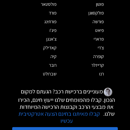
פוטון
פולסטאר
פולקסווגן
פורד
פורשה
פורתינג
פיאט
פיג'ו
פרארי
צ'אנגן
צ'רי
קאדילק
קופרה
קיה
קרייזלר
רובר
רנו
שברולט
מעוניינים ברכישת רכב? הגעתם למקום
הנכון. קבלו מהמומחים שלנו ייעוץ חינם, הכירו
את מבצעי הרכב וקבוצות הרכישה המיוחדות
שלנו.
קבלו מאיתנו בחינם הצעה אטרקטיבית
עכשיו