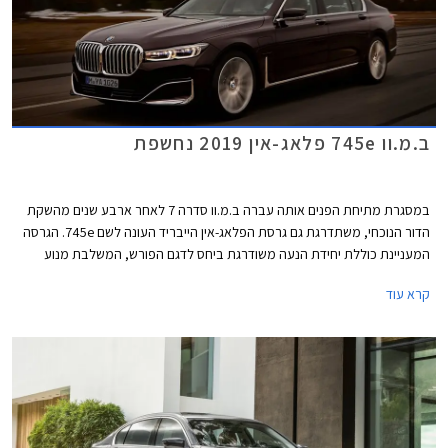
ב.מ.וו 745e פלאג-אין 2019 נחשפת
במסגרת מתיחת הפנים אותה עברה ב.מ.וו סדרה 7 לאחר ארבע שנים מהשקת
הדור הנוכחי, משתדרגת גם גרסת הפלאג-אין הייבריד העונה לשם 745e. הגרסה
המעניינת כוללת יחידת הנעה משודרגת ביחס לדגם הפורש, המשלבת מנוע
טורבו בנזין בנפח 3.0 ליטרים בהספק 285 כ"ס ומומנט של 45.9 קג"מ עם מנוע
קרא עוד
חשמלי בהספק 113 כ"ס היוצרים יחדיו הספק משולב של 394 כ"ס ומומנט של
61.6 קג"מ. המנוע משודך לתיבת 8 הילוכים אוטומטית פלנטרית מבית ZF
ומספק תאוצה 0-100 קמ"ש תוך 5.2 שניות, וצריכת דלק של 2.1 ליטר ל- 100
ק"מ עם סוללה טעונה. טווח הנסיעה החשמלי עומד על 58 ק"מ בנסיעה
במהירות של עד 140 קמ"ש.