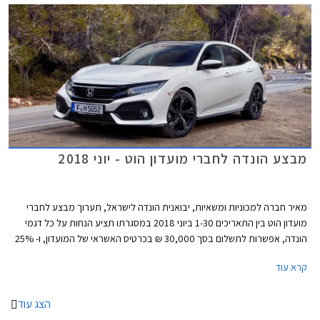
מרחב ונפח הטענה כשל משפחתית מהעשור הקודם. גם מערכות הבטיחות
ואבזור נוחות שהיו עד לא מזמן נחלתם הבלעדית של מכוניות יקרות יותר, זלגו
אל רכבי הסופר מיני, ובחלקן אף לגרסאות הביניים. לאור הביקוש והעניין הער,
רכזנו עבורכם את חמשת רכבי הסופר מיני המובילים בתקציב של עד 110,000
₪.
מבצע הונדה לחברי מועדון הוט - יוני 2018
מאיר חברה למכוניות ומשאיות, יבואנית הונדה לישראל, תערוך מבצע לחברי
מועדון הוט בין התאריכים 1-30 ביוני 2018 במסגרתו תציע הנחות על כל דגמי
הונדה, אפשרות לתשלום בסך 30,000 ₪ בכרטיס האשראי של המועדון, ו- 25%
הנחה על רכישת אביזרים בהתקנה מקומית. המבצע יתקיים ב- 16 אולמות
קרא עוד
התצוגה של הונדה הפרוסים ברחבי הארץ.
הצג עוד