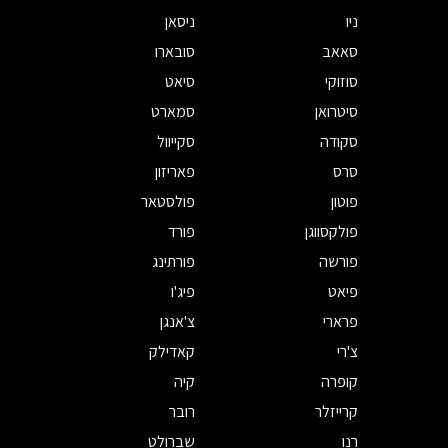
ניו
ניסאן
סאאב
סובארו
סוזוקי
סיאט
סיטרואן
סמארט
סקודה
סקייוול
סרס
פאריזון
פוטון
פולסטאר
פולקסווגן
פורד
פורשה
פורתינג
פיאט
פיג'ו
פרארי
צ'אנגן
צ'רי
קאדילק
קופרה
קיה
קרייזלר
רובר
רנו
שברולט