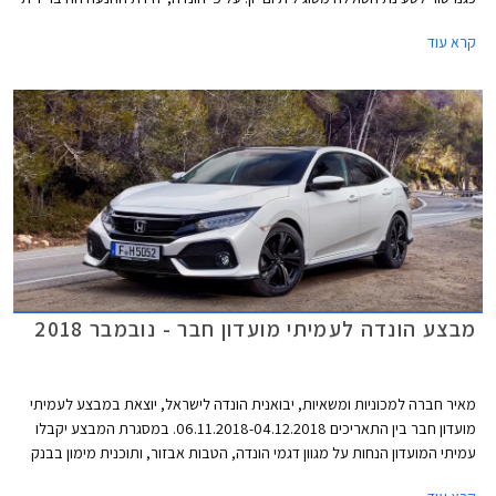
של הגאז' מספקת נסיעה חסכונית וחלקה יותר ממערכת היברידית רגילה,
קרא עוד
ועתידה למצוא את מקומה בשלל דגמי החברה. מגמה זו מיישרת קו עם הצהרת
הונדה, לפיה בכוונתה לשווק לשוק האירופאי רכבים חשמליים או היברידיים בלבד
עד לשנת 2025.
מבצע הונדה לעמיתי מועדון חבר - נובמבר 2018
מאיר חברה למכוניות ומשאיות, יבואנית הונדה לישראל, יוצאת במבצע לעמיתי
מועדון חבר בין התאריכים 06.11.2018-04.12.2018. במסגרת המבצע יקבלו
עמיתי המועדון הנחות על מגוון דגמי הונדה, הטבות אבזור, ותוכנית מימון בבנק
אוצר החייל בריבית של פריים מינוס 0.4%. בנוסף תוצע הלוואה בתנאים