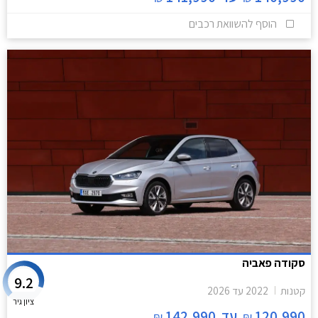
הוסף להשוואת רכבים
סקודה פאביה
9.2
קטנות
2022
עד
2026
ציון גיר
120,990
עד
142,990
₪
₪