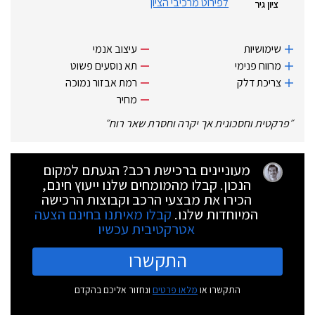
לפירוט מרכיבי הציון
ציון גיר
שימושיות
עיצוב אנמי
מרווח פנימי
תא נוסעים פשוט
צריכת דלק
רמת אבזור נמוכה
מחיר
״
פרקטית וחסכונית אך יקרה וחסרת שאר רוח
״
מעוניינים ברכישת רכב? הגעתם למקום
הנכון. קבלו מהמומחים שלנו ייעוץ חינם,
הכירו את מבצעי הרכב וקבוצות הרכישה
המיוחדות שלנו.
קבלו מאיתנו בחינם הצעה
אטרקטיבית עכשיו
התקשרו
התקשרו או
מלאו פרטים
ונחזור אליכם בהקדם