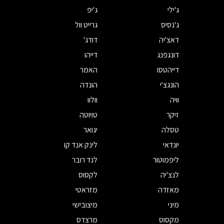
ג'ילי
ג'יפ
ג'נסיס
גרייט וול
דאצ'יה
דודג'
דונגפנג
דייהו
דייהטסו
האמר
הונגצ'י
הונדה
וויה
וולוו
זיקר
טויוטה
טסלה
יגואר
יונדאי
לינק אנד קו
ליפמוטור
לנד רובר
לנצ'יה
לקסוס
מאזדה
מזראטי
מיני
מיצובישי
מקסוס
מרצדס