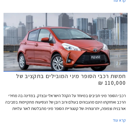
קרא עוד
מועדפים במסגרת תכנית המימון חבר ליס. המבצע יערך בכל אולמות התצוגה
של הונדה ברחבי הארץ.
חמשת רכבי הסופר מיני המובילים בתקציב של
110,000 ₪
רכבי הסופר מיני חביבים במיוחד על הקהל הישראלי ובצדק. במדינה בה מחירי
הרכב ואחזקתו הינם מהגבוהים בעולם ורוב רובן של הנסיעות מתקיימות בסביבה
אורבנית וצפופה, יתרונותיה של קטגוריית הסופר מיני מתבלטות לאור עלויות
הרכישה והאחזקה הנמוכות, והשימושיות התואמת לסביבה עירונית. בשנים
קרא עוד
האחרונות עברה הקטגוריה מהפכה של ממש. המידות שתפחו, הביאו עימן שיפור
משמעותי במרחב הפנים ונפח תא המטען, כך שהמרווחות בקטגוריה, מציעות