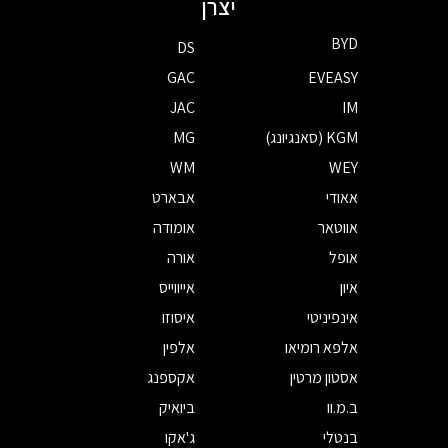
יצרן
BYD
DS
GAC
EVEASY
JAC
IM
KGM (סאנגיונג)
MG
WM
WEY
אאודי
אבארט
אווטאר
אומודה
אופל
אורה
איון
אייווייס
אינפיניטי
איסוזו
אלפא רומיאו
אלפין
אסטון מרטין
אקספנג
ב.מ.וו
ביואיק
בנטלי
ג'אקו