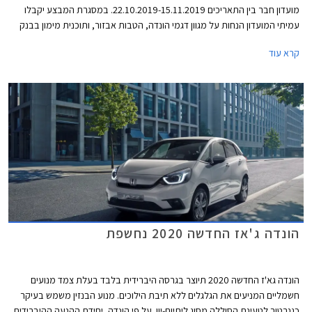
מועדון חבר בין התאריכים 22.10.2019-15.11.2019. במסגרת המבצע יקבלו
עמיתי המועדון הנחות על מגוון דגמי הונדה, הטבות אבזור, ותוכנית מימון בבנק
אוצר החייל בריבית של פריים מינוס 0.4%. בנוסף תוצע הלוואה בתנאים
קרא עוד
מועדפים במסגרת תכנית המימון חבר ליס. המבצע יערך בכל אולמות התצוגה
של הונדה ברחבי הארץ.
הונדה ג'אז החדשה 2020 נחשפת
הונדה גא'ז החדשה 2020 תיוצר בגרסה היברידית בלבד בעלת צמד מנועים
חשמליים המניעים את הגלגלים ללא תיבת הילוכים. מנוע הבנזין משמש בעיקר
כגנרטור לטעינת הסוללה מסוג ליתיום-יון. על פי הונדה, יחידת ההנעה ההיברידית