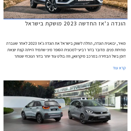
הונדה ג'אז החדשה 2023 מושקת בישראל
מאיר, יבואנית הונדה, החלה לשווק בישראל את הונדה ג'אז 2023 לאחר שעברה
מתיחת פנים. מדובר בדור רביעי למכונית הסופר מיני שתמיד הייתה קצת יוצאת
דופן בשל הבחירה במרכב מיקרוואן, וזה בולט עוד יותר בדור הנוכחי שנותר
בסביבה כמעט נטולת מתחרים כשרוב היצרניות הולכות עם הזרם ומשיקות רכבי
קרא עוד
פנאי קטנים במקום מיקרוואנים. במסגרת מתיחת הפנים מתייקרת הונדה ג'אז
באופן משמעותי ותוצע מעתה במחיר של החל מ- 147,900 ₪ ועד 163,900 ₪
לרמות האבזור הבכירות. מדובר בעליה של 22,000 ₪ לעומת גרסת הכניסה
היוצאת. יצוין כי רמת האבזור הבסיסית קומפורט נגרעה מההיצע וכעת רמת
האבזור אלגנס משמשת כגרסת הכניסה אך גם אז מדובר בהתייקרות
משמעותית של 15,000 ₪ לעומת הדגם היוצא.