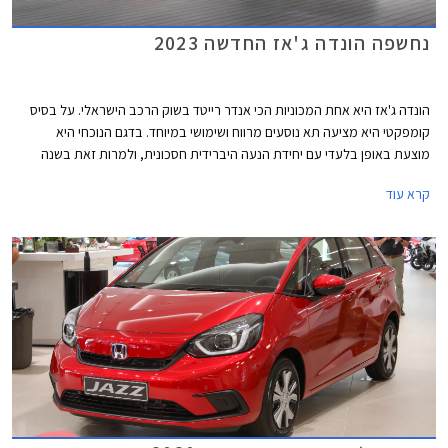
נחשפה הונדה ג'אז החדשה 2023
הונדה ג'אז היא אחת המכוניות הכי אנדר רייטד בשוק הרכב הישראלי. על בסיס
קומפקטי היא מציעה תא נוסעים מרווח ושימושי במיוחד. בדגם הנוכחי היא
מוצעת באופן בלעדי עם יחידת הנעה היברידית חסכונית, ולמרות זאת בשנה
החולפת נמסרו בישראל 145 רכבי הונדה ג'אז בלבד. נתון מזערי ביחס
קרא עוד
למתחרות, לתג המחיר הגבוה בוודאי יש חלק בכך. כעת הונדה חושפת מתיחת
פנים להונדה ג'אז אך אנחנו בספק אם זה תצליח לסייע לנתוני המסירות
הזעומים. הונדה ג'אז המעודכנת תוצע לרכישה באירופה כבר בתקופה הקרובה
ואנו מעריכים כי בהמשך השנה היא תגיע גם לישראל.