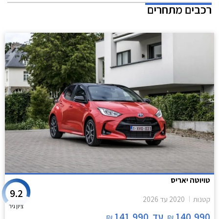
רכבים מתחרים
טויוטה יאריס
9.2
קטנות
2020
עד
2026
ציון גיר
140,990
עד
141,990
₪
₪