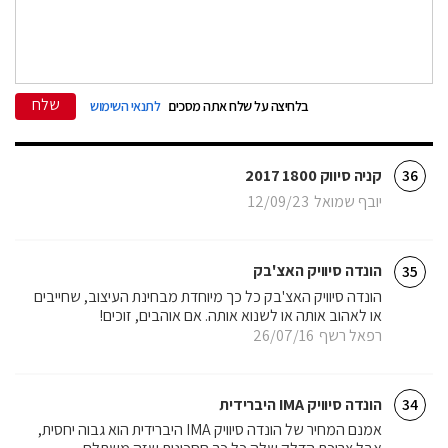
שלח
בלחיצה על שלח אתה מסכים
לתנאי השימוש
קניה סיווק 1800 2017
36
יובף שמואל
12/09/23
הונדה סיוויק האצ'בק
35
הונדה סיוויק האצ'בק כל כך מיוחדת מבחינת העיצוב, שחייבים
או לאהוב אותה או לשנוא אותה. אם אוהבים, זוכים!
רפאל רשף
26/07/16
הונדה סיוויק IMA היברידית
34
אמנם המחיר של הונדה סיוויק IMA היברידית הוא גבוה יחסית,