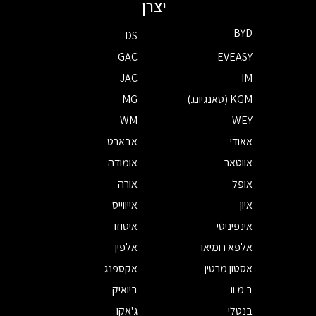
יצרן
BYD
DS
GAC
EVEASY
JAC
IM
KGM (סאנגיונג)
MG
WM
WEY
אאודי
אבארט
אווטאר
אומודה
אופל
אורה
איון
אייווייס
אינפיניטי
איסוזו
אלפא רומיאו
אלפין
אסטון מרטין
אקספנג
ב.מ.וו
ביואיק
בנטלי
ג'אקו