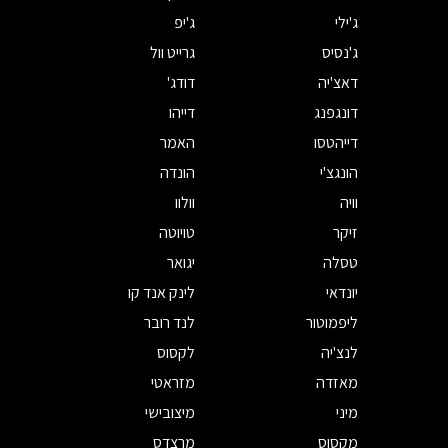
ג'ילי
ג'יפ
ג'נסיס
גרייט וול
דאצ'יה
דודג'
דונגפנג
דייהו
דייהטסו
האמר
הונגצ'י
הונדה
וויה
וולוו
זיקר
טויוטה
טסלה
יגואר
יונדאי
לינק אנד קו
ליפמוטור
לנד רובר
לנצ'יה
לקסוס
מאזדה
מזראטי
מיני
מיצובישי
מקסוס
מרצדס