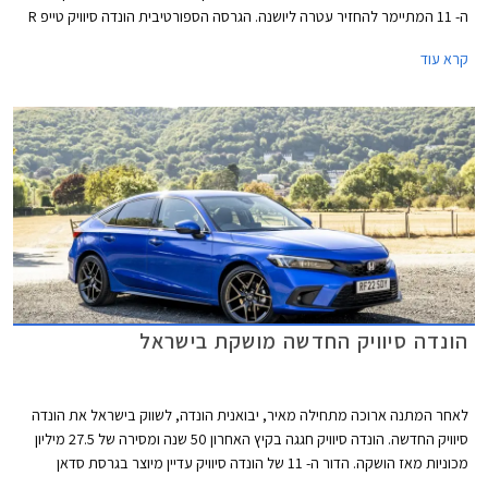
ה- 11 המתיימר להחזיר עטרה ליושנה. הגרסה הספורטיבית הונדה סיוויק טייפ R
חוגגת 30 וגם היא הוצגה בדגם חדש ומסקרן מאוד תוך שמירה על תיבת
קרא עוד
ההילוכים הידנית הקלאסית ומערכת הנעה קדמית, בלי סיוע היברידי ובלי הנעה
כפולה. הונדה סיוויק תוצע בישראל במחיר של 314,000 ₪ ההופך אותה ליקרה
ביותר מבין המשפחתיות הקומפקטיות העממיות.
הונדה סיוויק החדשה מושקת בישראל
לאחר המתנה ארוכה מתחילה מאיר, יבואנית הונדה, לשווק בישראל את הונדה
סיוויק החדשה. הונדה סיוויק חגגה בקיץ האחרון 50 שנה ומסירה של 27.5 מיליון
מכוניות מאז הושקה. הדור ה- 11 של הונדה סיוויק עדיין מיוצר בגרסת סדאן
המיועדת לשוק האמריקאי ומטפטפת לישראל באמצעות היבוא המקביל,