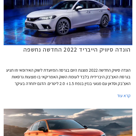
הונדה סיוויק הייבריד 2022 החדשה נחשפה
הונדה סיוויק החדשה 2022 מוצגת היום בגרסה המיועדת לשוק האירופאי וזו תגיע
בגרסת האצ'בק היברידית בלבד לעומת השוק האמריקאי בו מוצעות גרסאות
האצ'בק וסדאן עם מנועי בנזין בנפח 1.5 ו- 2.0 ליטרים. הדגם יתחרה בעיקר
בטויוטה קורולה אם כי המפרט הטכני עשיר יותר ולכן ניתן לשער שהונדה סיוויק
קרא עוד
הייבריד תהיה יקרה יותר בהתאם.