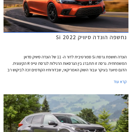
נחשפה הונדה סיוויק Si 2022
הונדה חושפת גרסת Si ספורטיבית לדור ה- 11 של הונדה סיוויק סדאן
המשפחתית. גרסה זו תתברג בין הגרסאות הרגילות לגרסת טייפ R הקיצונית.
הדגם מיועד בעיקר עבור השוק האמריקאי, שבדורותיו הקודמים זכה לביקוש רב
בקרב צעירים וחובבי שיפורים.
קרא עוד