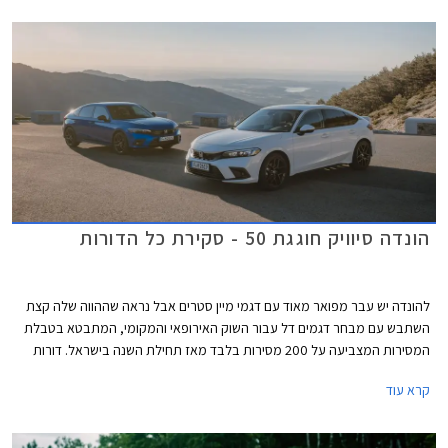
הונדה סיוויק חוגגת 50 - סקירת כל הדורות
להונדה יש עבר מפואר מאוד עם דגמי מיין סטרים אבל נראה שההווה שלה קצת
השתבש עם מבחר דגמים דל עבור השוק האירופאי והמקומי, המתבטא בטבלת
המסירות המצביעה על 200 מסירות בלבד מאז תחילת השנה בישראל. דורות
קודמים של הונדה סיוויק התפרסמו בזכות עיצוב מתקדם ויחידות הנעה חזקות
קרא עוד
ויעילות ביחס למתחרות, אולם בשנים האחרונות העיצוב הפך קיצוני מדי
והתנהגות הכביש והביצועים לא העניקו לו גיבוי וכך דעכה לה תהילת עולם. יצאנו
למסע קצר בנבכי שושלת הונדה סיוויק מהדור הראשון ועד לדור החדש וה- 11