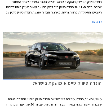
הונדה סיוויק האצ'בק הושקה בישראל בשלהי השנה שעברה לאחר המתנה
ארוכה. הדור ה- 11 של הונדה סיוויק חזר למקורות עם עיצוב מעודן ביחס לדורות
היוצאים והתמקדות בחווית נהיגה. בארצות הברית מוצעת הונדה סיוויק סדאן עם
ליין יחידות הנעה מותאם לשוק האמריקאי ואילו השוק האירופאי מקבל גרסת
קרא עוד
האצ'בק המשווקת עם יחידת הנעה היברידית בלבד, וזוהי גם הגרסה המשווקת
בישראל.
הונדה סיוויק טייפ R מושקת בישראל
מאיר, יבואנית הונדה, משיקה בישראל את הונדה סיוויק טייפ R החדשה. השנה
שעברה הייתה חגיגית במיוחד עבור הונדה סיוויק שציינה 50 שנה עם השקת הדור