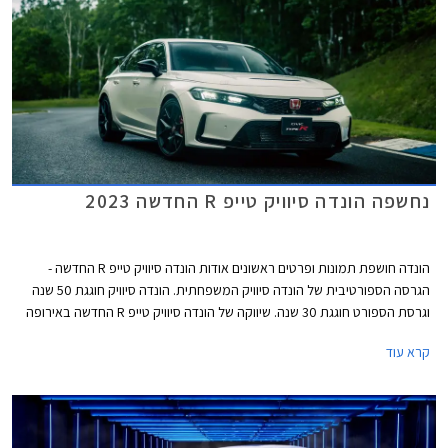
במספר שיגיע בקרוב לישראל ומצביע על שינוי תפיסה וחזרה אל ערכי המותג
והדגם המקוריים.
נחשפה הונדה סיוויק טייפ R החדשה 2023
הונדה חושפת תמונות ופרטים ראשונים אודות הונדה סיוויק טייפ R החדשה -
הגרסה הספורטיבית של הונדה סיוויק המשפחתית. הונדה סיוויק חוגגת 50 שנה
וגרסת הספורט חוגגת 30 שנה. שיווקה של הונדה סיוויק טייפ R החדשה באירופה
יחל בשנת 2023.
קרא עוד