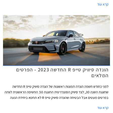
קרא עוד
ובגרסת האצ'בק אירופאית המוצעת באופן בלעדי עם יחידת הנעה היברידית
ומושקת כעת בישראל על ידי היבואנית הרשמית. המותג סובל בשנים האחרונות
מצניחה בכמות המסירות עקב צמצום מבחר הדגמים והקצאות נמוכות לשוק
המקומי. לאור תג המחיר הגבוה של הונדה סיוויק החדשה אנחנו מעריכים בצער
שהיא לא תצליח לשנות את התמונה באופן מהותי.
הונדה סיוויק טייפ R החדשה 2023 - הפרטים
המלאים
לפני כחודש חשפה הונדה תמונות ראשונות של הונדה סיוויק טייפ R החדשה
שחוגגת השנה 30, לצד סיוויק הסטנדרטית החוגגת 50. החשיפה הראשונית לוותה
בפרטים מעטים אבל הבטיחה שהונדה סיוויק טייפ R לא תחטא ביחידת הנעה
היברידית או תיבת הילוכים רובוטית ותהיה החזקה ביותר אי פעם.
קרא עוד