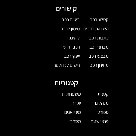
קישורים
קטלוג רכב
ביטוח רכב
השוואת רכבים
מימון לרכב
כתבות רכב
ליסינג
מבחני רכב
רכב חדש
מבצעי רכב
ייעוץ רכב
מחירון רכב
רישום לניוזלטר
קטגוריות
קטנות
משפחתיות
מנהלים
יוקרה
ספורט
מיניוואנים
פנאי שטח
מסחרי