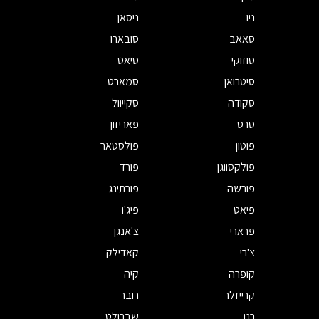
ניו
ניסאן
סאאב
סובארו
סוזוקי
סיאט
סיטרואן
סמארט
סקודה
סקייוול
סרס
פאריזון
פוטון
פולסטאר
פולקסווגן
פורד
פורשה
פורתינג
פיאט
פיג'ו
פרארי
צ'אנגן
צ'רי
קאדילק
קופרה
קיה
קרייזלר
רובר
רנו
שברולט