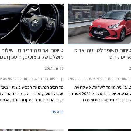
יחות משופר לטויוטה יאריס
טויוטה יאריס היברידית - שילוב
יאריס קרוס
מושלם של ביצועים, חיסכון וסגנו
05 יוני, 2024
שות רכב, קטנות, פנאי שטח, טויוטה, טויוטה יאריס 2020-2026, טויוטה יאריס קרוס 2021-2026מחירון רכב
תגיות:
רכב חדש, קטנות, טויוטהטויוטה יאריס 2026
רס, יבואנית טויוטה לישראל, משיקה את
מה רוצים
דגמי טויוטה יאריס וטויוטה יאריס קרוס 2024 אשר זכו
שקטה ורגועה, ומחירי דלק נמוכים. אם זה 
רכות בטיחות משופרות ומערכת
אליך, הגעת למקום הנכון! זה הזמן להכיר א
מולטימדיה חדשה עם מסך בגודל 9 אינץ', ממשק
יאריס היברידית עירונית קטנה וזריזה המצי
קרא עוד
בעברית ועדכוני OTA. טויוטה יאריס קרוס זוכה גם
מושלם בין חיסכון בדלק, ביצועים מרשימים 
תחום איכות הנסיעה הודות לבידוד
מלא בסטייל. כל אלו, מספקים חוויית נהיגה
 יותר והפחתת רטט בתא הנוסעים. בניגוד
שקטה וחסכונית המפחיתה באופן משמעותי