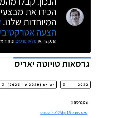
הנכון. קבלו מהמו
הכירו את מבצעי 
המיוחדות שלנו.
ק
הצעה אטרקטיבית
התקשרו או
מלאו פרטים
ונחזור א
גרסאות
טויוטה יאריס
שם גרסה
טויוטה יאריס 1.5 125hp סול אוטומט