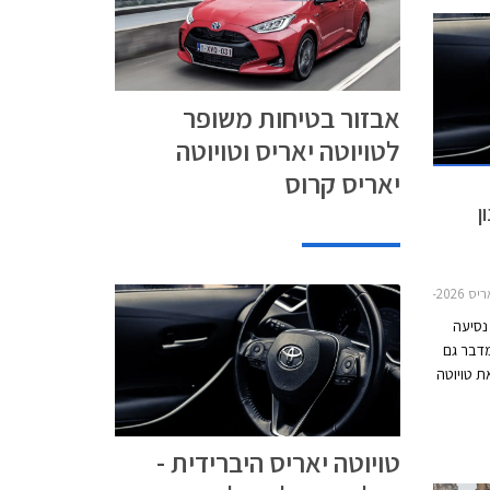
אבזור בטיחות משופר
לטויוטה יאריס וטויוטה
יאריס קרוס
ן
2020-
 הנהגים על הכביש בשנת 2024? נסיעה
מדבר גם
ת טויוטה
עה שילוב
ועיצוב
 חלקה,
טויוטה יאריס היברידית -
 את