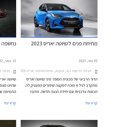
לנייד, ומושבים קדמיים משופרים. המחיר התייקר ב-
לשוק האירו
2,000 ₪ לעומת גרסת סטייל היוצאת ועומד על
143,990 ₪.
כמו בדגמים
מתיחת פנים לטויוטה יאריס 2023
נחשפה טוי
30 מאי, 2023
15 ינואר, 2022
תגיות:
חדשות רכב, קטנות, טויוטהטויוטה יאריס 2020-2026
תגיות:
ח
הדור הרביעי של מכונית הסופר מיני טויוטה יאריס
מתקרב לגיל 4 וזוכה למקצה שיפורים המעניק לה
שהיינו מצפ
תכונות עדכניות וגם יחידת הנעה חדשה. מדובר
התמימה שמו
באחת המכוניות המצליחות ביותר של טויוטה
בנתה טויוט
קרא עוד
קרא עוד
באירופה. הדור הנוכחי זכה בתואר מכונית השנה
באירופה בשנת 2021, זכייה שניה לדגם לאחר
שהדור הראשון של טויוטה יאריס זכה בתואר בשנת
2000.