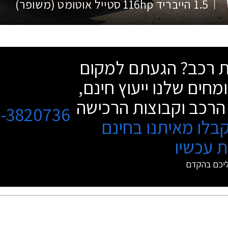
1.5 הייבריד 116hp סטייל אוטומט (משופר)
שת רכב? הגעתם למקום
מחים שלנו ייעוץ חינם,
הרכב וקבוצות הרכישה
3-3820736
בלו מאיתנו בחינם
 עכשיו
ליכם בהקדם