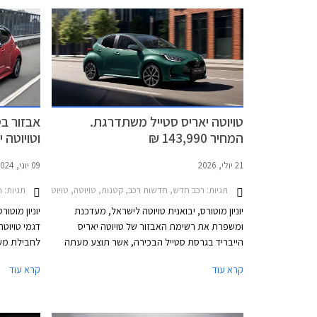
טויוטה יאריס סטייל משתדרגת.
אבזור בט
המחיר 143,990 ₪
וטויוטה 
21 יולי, 2026
09 יוני, 2024
תגיות:
רכב חדש, חדשות רכב, קטנות, טויוטה, טויוטה יאריס 2020-2026מחירון רכב
תגיות:
חד
יוניון מוטורס, יבואנית טויוטה לישראל, מעדכנת
יוניון מוטו
ומשפרת את רשימת האבזור של טויוטה יאריס
הייבריד בגרסת סטייל הבכירה, אשר תוצע מעתה
לחבילת מע
עם תאורת לד מלאה, חישוקי 17 אינץ' במקום 15
קרא עוד
קרא עוד
אינץ', חלונות אחוריים כהים, מערכת מולטימדיה
חדשה עם מסך בגודל 10.5 אינץ', לוח מחוונים
לשיפורים ב
דיגיטלי מלא בגודל 7 אינץ', משטח טעינה אלחוטי
רעשים יעיל