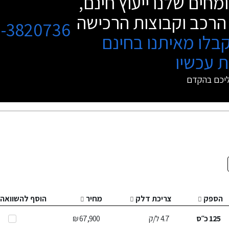
מחים שלנו ייעוץ חינם,
הרכב וקבוצות הרכישה
3-3820736
בלו מאיתנו בחינם
 עכשיו
ליכם בהקדם
הספק
צריכת דלק
מחיר
הוסף להשוואה
125
כ״ס
4.7
ל/ק
67,900 ₪