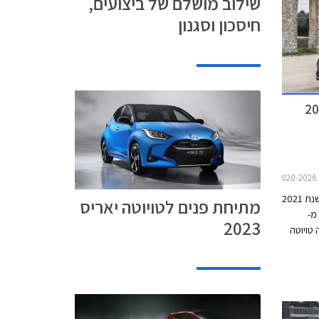
שילוב מושלם של ביצועים,
 אז גם
חיסכון וסגנון
2019
יוניון מוטורס, יבואנית טויוטה, מסכמת את שנת 2021
מתיחת פנים לטויוטה יאריס
מ-
2023
שות. בשנת 2021 חגגה טויוטה
כונית ה-