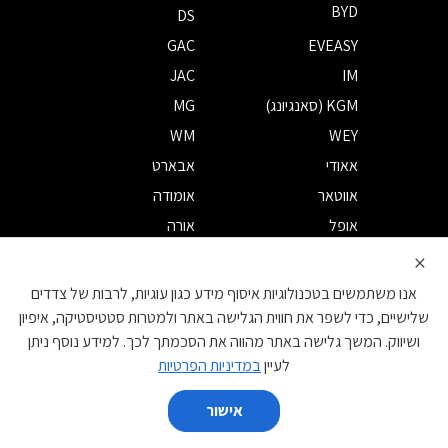
BYD
DS
GAC
EVEASY
JAC
IM
KGM (סאנגיונג)
MG
WM
WEY
אאודי
אבארט
אווטאר
אומודה
אופל
אורה
איון
אייווייס
×
אינפיניטי
איסוזו
אנו משתמשים בטכנולוגיות איסוף מידע כגון עוגיות, לרבות של צדדים
אלפא רומיאו
אלפין
שלישיים, כדי לשפר את חווית הגלישה באתר ולמטרות סטטיסטיקה, איפיון
ושיווק. המשך גלישה באתר מהווה את הסכמתך לכך. למידע נוסף ניתן
אסטון מרטין
אקספנג
לעיין
במדיניות הפרטיות
ב.מ.וו
ביואיק
בנטלי
ג'אקו
אישור
השווה
ג'ילי
ג'יפ