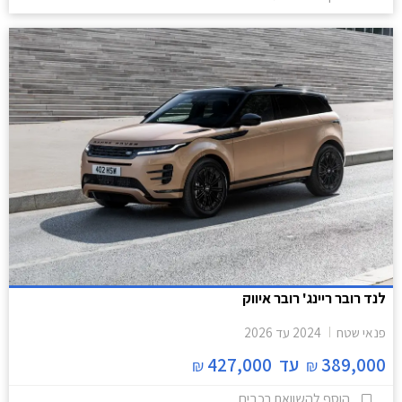
לנד רובר ריינג' רובר איווק
פנאי שטח
2024
עד
2026
389,000
עד
427,000
₪
₪
הוסף להשוואת רכבים