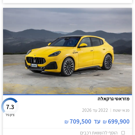
מזראטי גרקאלה
7.3
פנאי שטח
2022
עד
2026
ציון גיר
699,900
עד
709,500
₪
₪
הוסף להשוואת רכבים