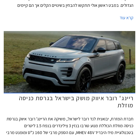
הגדולים. במבט ראשון אולי תתקשו להבחין בשינויים הקלים אך הם קיימים
ומעניקים לקרוסאובר החתיך עיצוב נקי יותר וטכנולוגיות מודרניות שהופכות אותו
קרא עוד
לתחרותי יותר מול דגמים צעירים כגון וולוו XC40 וב.מ.וו X1 עד להגעת הדור הבא
אשר צפוי להיות חשמלי בלבד.
ריינג' רובר איווק מושק בישראל בגרסת כניסה
מוזלת
חברת המזרח, יבואנית לנד רובר לישראל, משיקה את הריינג' רובר איווק בגרסת
כניסה מוזלת הכוללת מנוע טורבו בנזין 3 צילינדרים בנפח 1.5 ליטרים
בטכנולוגיית מיד-היבריד MHEV 48V, עם הספק מרבי של 160 כ"ס ומומנט מרבי