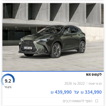
לקסוס NX
9.2
פנאי שטח
2022
עד
2026
ציון גיר
334,990
עד
439,990
₪
₪
הוסף להשוואת רכבים