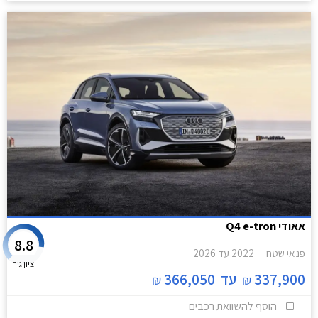
אאודי Q4 e-tron
8.8
פנאי שטח
2022
עד
2026
ציון גיר
337,900
עד
366,050
₪
₪
הוסף להשוואת רכבים