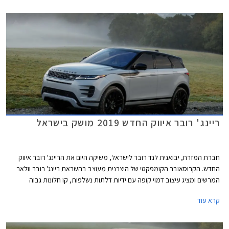
למבחר גם ריינג' רובר וולאר ולנד רובר דיפנדר החדש.
ריינג' רובר איווק החדש 2019 מושק בישראל
חברת המזרח, יבואנית לנד רובר לישראל, משיקה היום את הריינג' רובר איווק
החדש. הקרוסאובר הקומפקטי של היצרנית מעוצב בהשראת ריינג' רובר וולאר
המרשים ומציג עיצוב דמוי קופה עם ידיות דלתות נשלפות, קו חלונות גבוה
ואלכסוני לטובת מראה זורם ודינמי, וקשתות גלגלים תפוחות. תא הנוסעים דומה
קרא עוד
לריינג' רובר איווק וכמוהו כולל ממשק בעל 3 מסכים עבור מערכת המולטימדיה,
לוח המחוונים, ושליטה על בקרת האקלים.