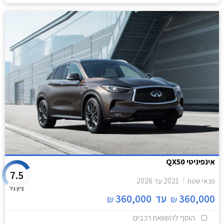
אינפיניטי QX50
7.5
פנאי שטח
2021
עד
2026
ציון גיר
360,000
עד
360,000
₪
₪
הוסף להשוואת רכבים