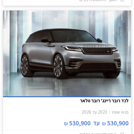
לנד רובר ריינג' רובר וולאר
פנאי שטח
2023
עד
2026
530,900
עד
530,900
₪
₪