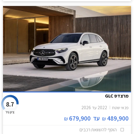
מרצדס GLC
8.7
פנאי שטח
2022
עד
2026
ציון גיר
489,900
עד
679,900
₪
₪
הוסף להשוואת רכבים