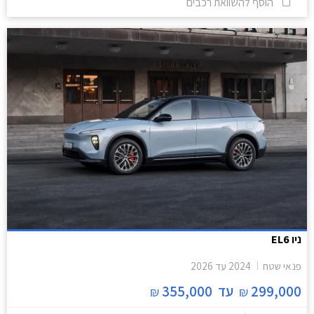
הוסף להשוואת רכבים
ניו EL6
פנאי שטח
2024
עד
2026
299,000
עד
355,000
₪
₪