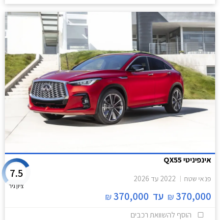
אינפיניטי QX55
7.5
פנאי שטח
2022
עד
2026
ציון גיר
370,000
עד
370,000
₪
₪
הוסף להשוואת רכבים