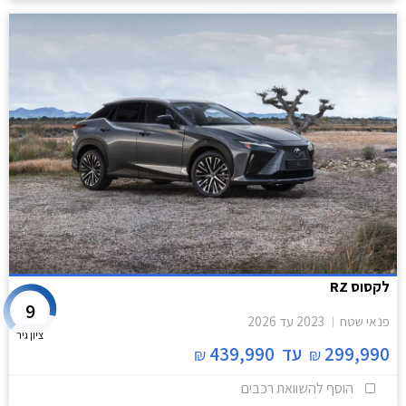
לקסוס RZ
9
פנאי שטח
2023
עד
2026
ציון גיר
299,990
עד
439,990
₪
₪
הוסף להשוואת רכבים