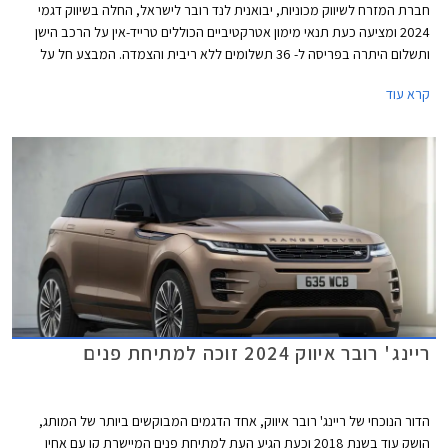
חברת המזרח לשיווק מכוניות, יבואנית לנד רובר לישראל, החלה בשיווק דגמי
2024 ומציעה כעת תנאי מימון אטרקטיביים הכוללים טרייד-אין על הרכב הישן
ותשלום היתרה בפריסה ל- 36 תשלומים ללא ריבית והצמדה. המבצע חל על
דגמי ריינג' רובר איווק, ריינג' רובר ספורט ולנד רובר דיסקברי.
קרא עוד
ריינג' רובר איווק 2024 זוכה למתיחת פנים
הדור הנוכחי של ריינג' רובר איווק, אחד הדגמים המבוקשים ביותר של המותג,
הושק עוד בשנת 2018 וכעת הגיע העת למתיחת פנים המיישרת קו עם אחיו