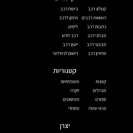
קטלוג רכב
ביטוח רכב
השוואת רכבים
מימון לרכב
כתבות רכב
ליסינג
מבחני רכב
רכב חדש
מבצעי רכב
ייעוץ רכב
מחירון רכב
רישום לניוזלטר
קטגוריות
קטנות
משפחתיות
מנהלים
יוקרה
ספורט
מיניוואנים
פנאי שטח
מסחרי
יצרן