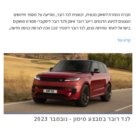
חברת המזרח לשיווק מכונית, יבואנית לנד רובר, מודיעה על מספר חידושים
הנוגעים להיצע הדגמים. ריינג' רובר איווק ולנד רובר דיסקברי ספורט מושקים
בישראל לאחר מתיחת פנים, לנד רובר דיפנדר 110 זוכה לגרסת כניסה חדשה,
ודיסקברי 5 חזר למלאי. בנוסף תערוך החברה מבצע מכירות בין התאריכים 16-
קרא עוד
21 ביוני ותציע הנחות ממחיר המחירון לצד הטבות מימון וטרייד-אין.
לנד רובר במבצע מימון - נובמבר 2023