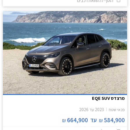
הוסף להשוואת רכבים
מרצדס EQE SUV
פנאי שטח
2023
עד
2026
584,900
עד
664,900
₪
₪