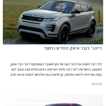
ריינג' רובר איווק החדש נחשף
לנד רובר חשפה את הדור השני של הקרוסאובר הקומפקטי ריינג' רובר איווק,
המעוצב בהשראת ריינג' רובר וולאר המרשים. הדגם החדש מציג עיצוב דמוי
קופה עם ידיות דלתות נשלפות, קו חלונות גבוה ואלכסוני לטובת מראה זורם
ודינמי, קשתות גלגלים תפוחות, ואופציה לחישוקי 21 אינץ'. הדגם מתבסס על
קרא עוד
פלטפורמה חדשה המציגה קשיחות גבוהה ב- 13% ביחס לדגם הפורש. אורכו
נמתח לכדי 4,371 מ"מ, רוחבו 1,904 מ"מ, בסיס הגלגלים באורך 2,681 מ"מ,
גובה מרווח הגחון 212 מ"מ, וגובה צליחת מים עד 600 מ"מ. תא המטען בנפח
591 ליטרים או 1,383 ליטרים עם מושב אחורי מקופל.