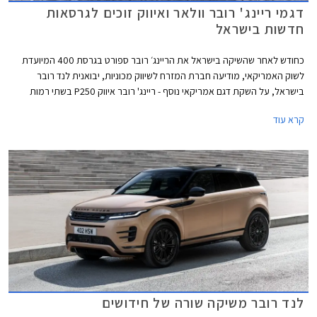
דגמי ריינג' רובר וולאר ואיווק זוכים לגרסאות
חדשות בישראל
כחודש לאחר שהשיקה בישראל את הריינג׳ רובר ספורט בגרסת 400 המיועדת
לשוק האמריקאי, מודיעה חברת המזרח לשיווק מכוניות, יבואנית לנד רובר
בישראל, על השקת דגם אמריקאי נוסף - ריינג' רובר איווק P250 בשתי רמות
אבזור. בנוסף משיקה החברה ריינג' רובר וולאר בגרסת P400 חדשה. שני
קרא עוד
הדגמים מציעים כעת תמורה עדיפה עם מפרט משכנע יותר במחירים נגישים
מבעבר.
לנד רובר משיקה שורה של חידושים