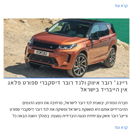
של 26.5 קג"מ. המנוע משודך לתיבת 8 הילוכים אוטומטית פלנטרית ולמערכת
קרא עוד
הנעה קדמית. התאוצה מאפס למאה קמ"ש אורכת 10.3 שניות עם יחידת הנעה
זו, וצריכת הדלק המשולבת עומדת על 12.5 ק"מ לליטר. מנוע זה מתווסף למנועי
טורבו בנזין 2.0 ליטרים, טורבו דיזל 2.0 ליטרים, ולמנוע טורבו בנזין 1.5 ליטרים
פלאג-אין הייבריד P300e אשר שווקו עד כה. גרסה זו היא היחידה בכל דגמי לנד
רובר וריינג' רובר שאינה כוללת הנעה כפולה, ובכך שוחט היצרן פרה קדושה
נוספת.
ריינג' רובר איווק ולנד רובר דיסקברי ספורט פלאג
אין הייבריד בישראל
חברת המזרח, יבואנית לנד רובר לישראל, מרחיבה את היצע הדגמים
ההיברידיים אותם היא משווקת בישראל ומשיקה את לנד רובר דיסקברי ספורט
וריינג' רובר איווק עם יחידת הנעה היברידית נטענת. במהלך השנה הבאה כל
דגמי לנד רובר יוצעו עם אפשרות ליחידות הנעה היברידיות נטענות. ריינג' רובר
קרא עוד
וריינג' רובר ספורט כבר מוצעים בישראל בגרסאות אלה, ובשנה הבאה יצטרפו