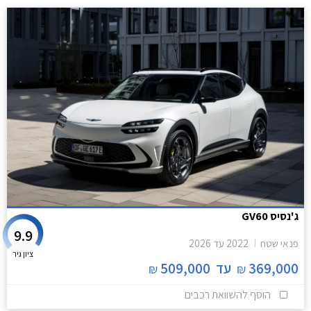
ג'נסיס GV60
9.9
פנאי שטח
2022
עד
2026
ציון גיר
369,000
עד
509,000
₪
₪
הוסף להשוואת רכבים