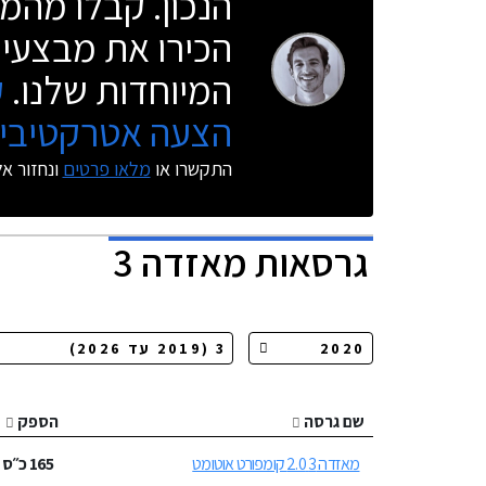
הנכון. קבלו מהמו
הכירו את מבצעי 
המיוחדות שלנו.
ק
הצעה אטרקטיבית
התקשרו או
מלאו פרטים
ונחזור א
גרסאות
מאזדה 3
שם גרסה
הספק
מאזדה 3 2.0 קומפורט אוטומט
165
כ״ס