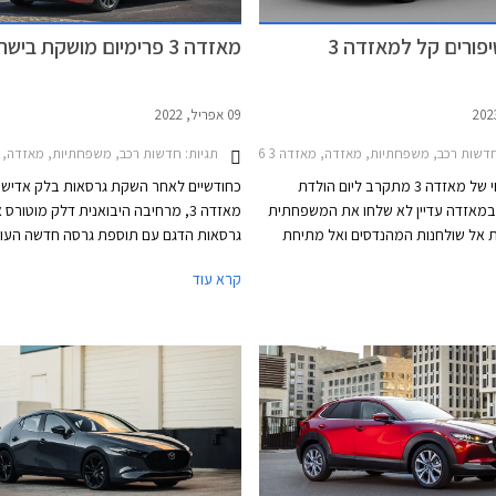
פורים קל למאזדה 3
מאזדה 3 פרימיום מושקת בישראל
09 אפריל, 2022
דשות רכב, משפחתיות, מאזדה, מאזדה 3 2019-2026מאזדה 3 האצ'בק 2019-2026
תגיות:
חדשות רכב, משפחתיות, מאזדה, מאזדה 3 האצ'בק 2019-2026מאזדה
הדור הנוכחי של מאזדה 3 מתקרב ליום הולדת
כחודשיים לאחר השקת גרסאות בלק אדישן 
במאזדה עדיין לא שלחו את המשפחתית
מאזדה 3, מרחיבה היבואנית דלק מוטור
 אל שולחנות המהנדסים ואל מתיחת
גרסאות הדגם עם תוספת גרסה חדשה העו
הפנים המסורתית של אמצע החיים. מאזדה 3
קרא עוד
צה שיפורים קל, כמוהו עברו דגמים
בישראל. כמו כן, עבר הדגם לאחרונה רענון
צרנית בשנים האחרונות. בשלב זה
במסגרתו נוסף למבחר הצבעים גוון פלטיניו
ית כי הדגמים המשודרגים יגיעו ליפן
חדש.
, השוק האירופאי והאמריקאי יקבלו
ך.