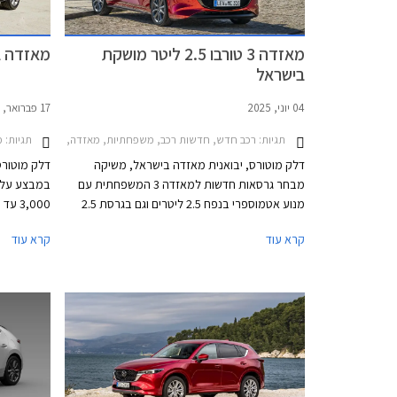
מאזדה 3 טורבו 2.5 ליטר מושקת
מאזדה במ
בישראל
04 יוני, 2025
17 פברואר, 2024
תגיות:
רכב חדש, חדשות רכב, משפחתיות, מאזדה, מאזדה 3 2019-2026, מאזדה 3 האצ'בק 2019-2026מחירון רכב
תגיות:
מב
דלק מוטורס, יבואנית מאזדה בישראל, משיקה
דלק מוטורס
מבחר גרסאות חדשות למאזדה 3 המשפחתית עם
במבצע על מ
מנוע אטמוספרי בנפח 2.5 ליטרים וגם בגרסת 2.5
ליטרים טורבו חזקה ומעניינת עם הנעה כפולה AWD
50% בר
קרא עוד
קרא עוד
הקורצת לחובבי הנהיגה. שני המנועים החדשים ישווקו
מתקיים בכל
לצד גרסאות ה- 2.0 ליטרים המוכרות. בנוסף למבחר
לתאריך 29 בפברואר 2024.
המנועים החדש, מדווחת החברה על תוספות אבזור
בכל הגרסאות.