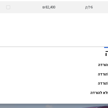
6
ל/ק
82,400 ₪