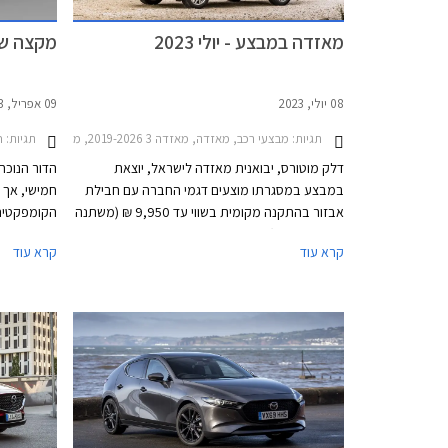
מאזדה במבצע - יולי 2023
מקצה שי
08 יולי, 2023
09 אפריל, 2023
תגיות:
מבצעי רכב, מאזדה, מאזדה 3 2019-2026, מאזדה 3 האצ'בק 2019-2026, מאזדה 2 חמש דלתות 2020-2024, מאזדה 6 סדאן 2019-2024, מאזדה CX-3 2019-2025, מאזדה CX-30 2019-2024מאזדה CX-5 2022-2026
תגיות:
ח
דלק מוטורס, יבואנית מאזדה לישראל, יוצאת
במבצע במסגרתו מוצעים דגמי החברה עם חבילת
חמישי, אך 
אבזור בהתקנה מקומית בשווי עד 9,950 ₪ (משתנה
הקומפקטית
בהתאם לדגם). בנוסף, רוכשי רכב הפנאי מאזדה
קרא עוד
קרא עוד
CX-5 ישודרגו לרמת אבזור גבוהה יותר ללא תוספת
מסתפקת במק
תשלום. המבצע יערך בין התאריכים 7-14 ביולי בכל
רבים של הי
אולמות התצוגה של מאזדה ברחבי הארץ.
אישרה היצרנ
ולאוסטרליה
אותם בהמש