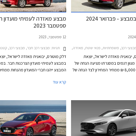
בצע - פברואר 2024
מבצע מאזדה לעמיתי מועדון חב
ספטמבר 2023
12 ספטמבר, 2023
צעי רכב, משפחתיות, פנאי שטח, מאזדה, מאזדה 3 2019-2026, מאזדה 3 האצ'בק 2019-2026, מאזדה CX-30 2019-2024מאזדה CX-5 2022-2026
תגיות:
מבצעי רכב חבר, מבצעי רכב, קטנות, משפחתיות, מנהלים, פנאי שטח, מאזדה, מאזדה 3 2019-2026, מאז
, יבואנית מאזדה לישראל, יוצאת
דלק מוטורס, יבואנית מאזדה לישראל, יוצא
גוון דגמים במסגרתו מציעה הנחה של
במבצע לעמיתי מועדון הצרכנות חבר. במ
3,000 עד 8,000 ₪ ממחיר המחירון לצד הנחה של
המבצע ייהנו חברי המועדון מהנחות ממחיר
כישת אבזור בהתקנה מקומית. המבצע
ומחבילות אבזור במתנה. בנוסף ייהנו חברי 
קרא עוד
 אולמות התצוגה של מאזדה עד
מהנחה בגובה 20% על הזמנת אבזור 
מקומית, אפשרות 
האשראי של המועדון, הלוואה בריבית פריים
0.4% בבנק הבינלאומי-אוצר החייל, ומאפ
לרכישת הרכב באמצעות תוכנית המימון חב
המבצע יתקיים בכל אולמות התצוגה של מא
התאריכים 12.09.2023-13.10.2023.