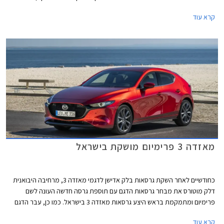
עברו דגמים רבים של היצרנית בשנים האחרונות. בשלב זה אישרה היצרנית כי
קרא עוד
הדגמים המשודרגים יגיעו ליפן ולאוסטרליה, השוק האירופאי והאמריקאי יקבלו
אותם בהמשך.
מאזדה 3 פרימיום מושקת בישראל
כחודשיים לאחר השקת גרסאות בלק אדישן לדגמי מאזדה 3, מרחיבה היבואנית
דלק מוטורס את מבחר גרסאות הדגם עם תוספת גרסה חדשה העונה לשם
פרימיום ומתמקמת בראש היצע גרסאות מאזדה 3 בישראל. כמו כן, עבר הדגם
לאחרונה רענון קל במסגרתו נוסף למבחר הצבעים גוון פלטיניום זהוב חדש.
קרא עוד