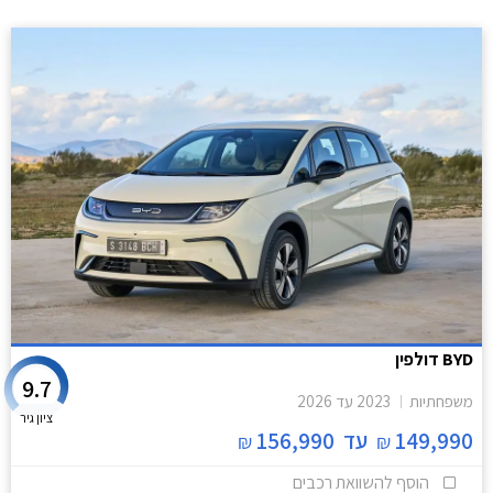
BYD דולפין
9.7
משפחתיות
2023
עד
2026
ציון גיר
149,990
עד
156,990
₪
₪
הוסף להשוואת רכבים