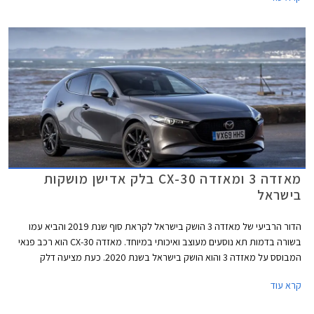
מאזדה 3 ומאזדה CX-30 בלק אדישן מושקות
בישראל
הדור הרביעי של מאזדה 3 הושק בישראל לקראת סוף שנת 2019 והביא עמו
בשורה בדמות תא נוסעים מעוצב ואיכותי במיוחד. מאזדה CX-30 הוא רכב פנאי
המבוסס על מאזדה 3 והוא הושק בישראל בשנת 2020. כעת מציעה דלק
מוטורס, יבואנית מאזדה לישראל, את דגמי מאזדה 3 ומאזדה CX-30 עם חבילות
קרא עוד
בלק אדישן (Black Edition) כאופציה.