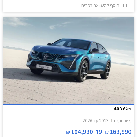
הוסף להשוואת רכבים
פיג'ו 408
משפחתיות
2023
עד
2026
169,990
עד
184,990
₪
₪