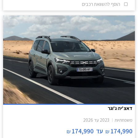
הוסף להשוואת רכבים
דאצ'יה ג'וגר
משפחתיות
2023
עד
2026
174,990
עד
174,990
₪
₪