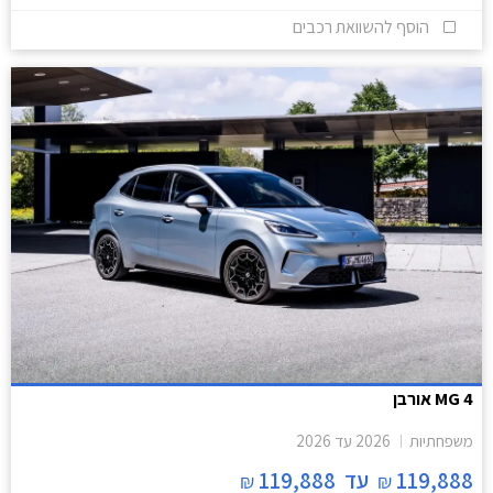
הוסף להשוואת רכבים
MG 4 אורבן
משפחתיות
2026
עד
2026
119,888
עד
119,888
₪
₪