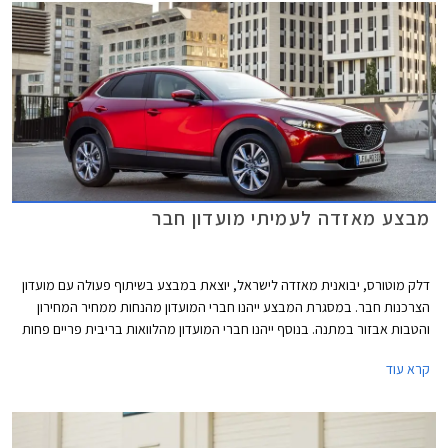
מבצע מאזדה לעמיתי מועדון חבר
דלק מוטורס, יבואנית מאזדה לישראל, יוצאת במבצע בשיתוף פעולה עם מועדון
הצרכנות חבר. במסגרת המבצע ייהנו חברי המועדון מהנחות ממחיר המחירון
והטבות אבזור במתנה. בנוסף ייהנו חברי המועדון מהלוואות בריבית פריים פחות
0.4% בבנק הבינלאומי-אוצר החייל, ומאפשרות לרכישת הרכב באמצעות
קרא עוד
תוכנית המימון חבר ליס. המבצע יתקיים בכל אולמות התצוגה של מאזדה בין
התאריכים 19.02.2021-19.03.2021.