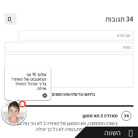
34
תגובות
0
שלום 👋 אני
הצ'אטבוט של האתר!
צריך עזרה? התחל
שיחה.
שלח
בלחיצה על שלח אתה מסכים
לתנאי השימוש
מאזדה 3 תא מטען
34
בשורה התחתונה, תא המטען של מאזדה 3 לא הכי נוח. גם לא
הכי גדול, וגם הוא נפתח בצורה לא כל כך יעילה.
השווה
צליל רמון
26/07/16