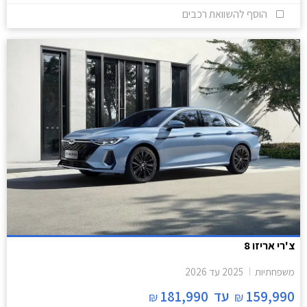
הוסף להשוואת רכבים
צ'רי אריזו 8
משפחתיות
2025
עד
2026
159,990
עד
181,990
₪
₪