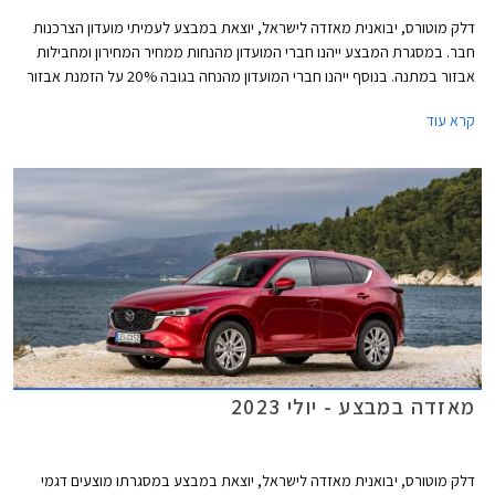
דלק מוטורס, יבואנית מאזדה לישראל, יוצאת במבצע לעמיתי מועדון הצרכנות
חבר. במסגרת המבצע ייהנו חברי המועדון מהנחות ממחיר המחירון ומחבילות
אבזור במתנה. בנוסף ייהנו חברי המועדון מהנחה בגובה 20% על הזמנת אבזור
בהתקנה מקומית, אפשרות לתשלום עד 30,000 בכרטיס האשראי של המועדון,
קרא עוד
הלוואה בריבית פריים מינוס 0.4% בבנק הבינלאומי-אוצר החייל, ומאפשרות
לרכישת הרכב באמצעות תוכנית המימון חבר ליס. המבצע יתקיים בכל אולמות
התצוגה של מאזדה בין התאריכים 12.09.2023-13.10.2023.
מאזדה במבצע - יולי 2023
דלק מוטורס, יבואנית מאזדה לישראל, יוצאת במבצע במסגרתו מוצעים דגמי