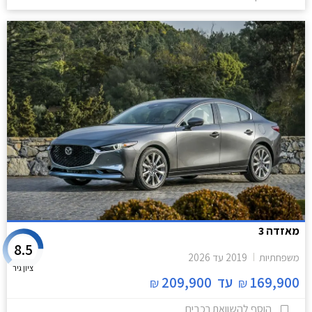
מאזדה 3
8.5
משפחתיות
2019
עד
2026
ציון גיר
169,900
עד
209,900
₪
₪
הוסף להשוואת רכבים