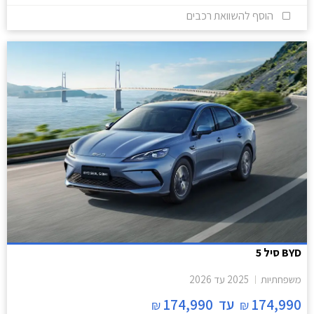
הוסף להשוואת רכבים
BYD סיל 5
משפחתיות
2025
עד
2026
174,990
עד
174,990
₪
₪