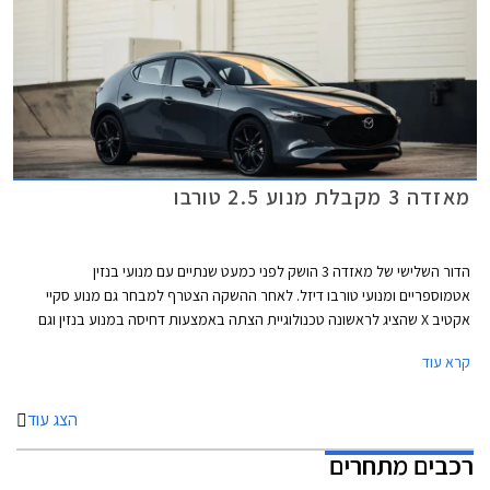
מאזדה 3 מקבלת מנוע 2.5 טורבו
הדור השלישי של מאזדה 3 הושק לפני כמעט שנתיים עם מנועי בנזין
אטמוספריים ומנועי טורבו דיזל. לאחר ההשקה הצטרף למבחר גם מנוע סקיי
אקטיב X שהציג לראשונה טכנולוגיית הצתה באמצעות דחיסה במנוע בנזין וגם
מערכת מיקרו היברידית במתח 24V. מאזדה רמזה שאינה מאמינה במנועי
קרא עוד
טורבו בנזין שנפוצים אצל המתחרות ובחרה בשיטות אחרות להפחתת צריכת
הדלק ושיפור הביצועים.
הצג עוד
רכבים מתחרים