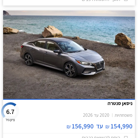
ניסאן סנטרה
6.7
משפחתיות
2020
עד
2026
ציון גיר
154,990
עד
156,990
₪
₪
הוסף להשוואת רכבים