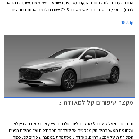
החברה עם חבילת אבזור בהתקנה מקומית בשווי עד 9,950 ₪ (משתנה בהתאם
לדגם). בנוסף, רוכשי רכב הפנאי מאזדה CX-5 ישודרגו לרמת אבזור גבוהה יותר
ללא תוספת תשלום. המבצע יערך בין התאריכים 7-14 ביולי בכל אולמות
קרא עוד
התצוגה של מאזדה ברחבי הארץ.
מקצה שיפורים קל למאזדה 3
הדור הנוכחי של מאזדה 3 מתקרב ליום הולדת חמישי, אך במאזדה עדיין לא
שלחו את המשפחתית הקומפקטית אל שולחנות המהנדסים ואל מתיחת הפנים
המסורתית של אמצע החיים. מאזדה 3 מסתפקת במקצה שיפורים קל, כמוהו