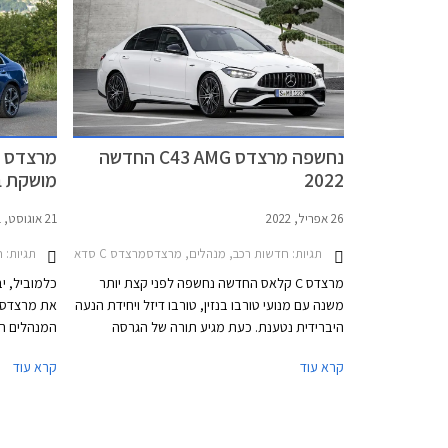
היסטוריה מ
4 צילינדר
PHEV 
מרשימה במ
נחשפה מרצדס C43 AMG החדשה
לדורות היוצ
2022
מושקת ב
26 אפריל, 2022
21 אוגוסט, 2021
תגיות:
חדשות רכב, מנהלים, מרצדסמרצדס C סדאן 2021-2026
תגיות:
ח
מרצדס C קלאס החדשה נחשפה לפני קצת יותר
כלמוביל, י
משנה עם מנועי טורבו בנזין, טורבו דיזל ויחידת הנעה
היברידית נטענת. כעת מגיע תורה של הגרסה
המנהלים הי
הספורטיבית הראשונה – מרצדס C43 AMG. בהמשך
קרא עוד
קרא עוד
תגיע גרסת הביצועים מרצדס C63 AMG שתעמוד
מסירות מאז
בראש ההיצע.
אחראי על כ- 2.5 מיליון מס