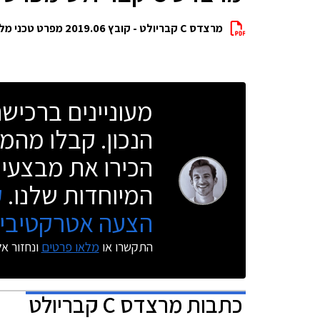
מרצדס C קבריולט - קובץ 2019.06 מפרט טכני מלא להורדה
מעוניינים ברכי
הנכון. קבלו מהמו
הכירו את מבצעי 
המיוחדות שלנו.
ק
הצעה אטרקטיבית
התקשרו או
מלאו פרטים
ונחזור א
כתבות
מרצדס C קבריולט