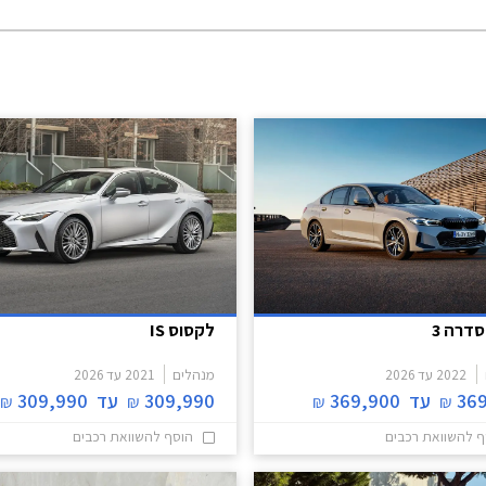
רחב ושרירי. הזנב מציג פנסים דקים ופגוש מ
מרכב הסטיישן שנחשף אף הוא מציג עיצוב
זנב ספורטיבי בזכות קורות C מסיבי
המשתפל לאחור.
סדרה 3
לקסוס IS
2022
עד
2026
מנהלים
2021
עד
2026
36
עד
369,900
309,990
עד
309,990
₪
₪
₪
₪
ף להשוואת רכבים
הוסף להשוואת רכבים