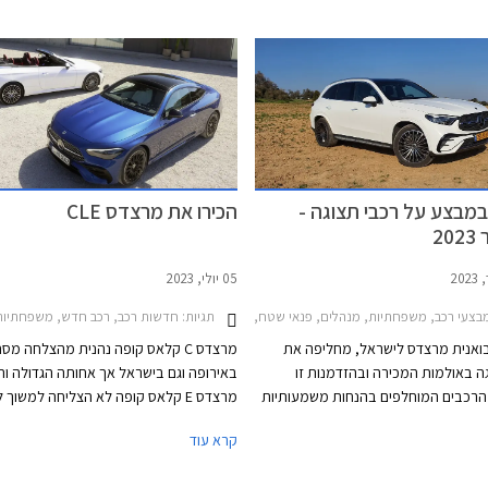
מבצע על רכבי תצוגה -
הכירו את מרצדס CLE
2
05 יולי, 2023
תגיות:
צעי רכב, משפחתיות, מנהלים, פנאי שטח, מרצדס, מרצדס C סדאן 2021-2026, מרצדס C קופה 2018-2024, מרצדס CLA 2019-2024, מרצדס EQC 2020-2024, מרצדס GLA 2020-2024, מרצדס GLC 2022-2026מרצדס GLC קופה 2020-2024
חדשות רכב, רכב חדש, משפחתיות, מנהלים, מרצדס, מרצדס C קופה 2018-2024, מרצדס E קופה 024
בואנית מרצדס לישראל, מחליפה את
מרצדס C קלאס קופה נהנית מהצלחה מס
ה באולמות המכירה ובהזדמנות זו
באירופה וגם בישראל אך אחותה הגדולה וה
הרכבים המוחלפים בהנחות משמעותיות
מרצדס E קלאס קופה לא הצליחה למשוך 
של עד 99,900 ₪ ממחיר המחירון. המבצע נערך
קרא עוד
ת התצוגה של מרצדס עד סוף ספטמבר
מרצדס CLE תגיע במרכב קופה וקבריולט,