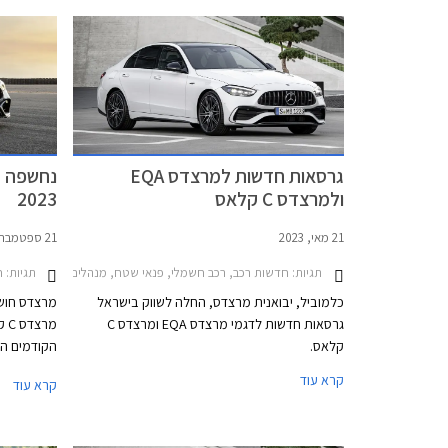
של הארגון ממליצים שלא להשתמש במערכות
הבטיחות האקטיביות של BYD אטו 3 בכבישים
בין-עירוניים.
גרסאות חדשות למרצדס EQA
ולמרצדס C קלאס
2023
21 מאי, 2023
21 ספטמבר, 2022
תגיות:
תגיות:
חדשות רכב, רכב חשמלי, פנאי שטח, מנהלים, מרצדס, מרצדס C סדאן 2021-2026מרצדס 021-2025
חד
כלמוביל, יבואנית מרצדס, החלה לשווק בישראל
מרצדס חושפ
גרסאות חדשות לדגמי מרצדס EQA ומרצדס C
קלאס.
הקודמים השם
המנוע, הדור
קרא עוד
קרא עוד
G