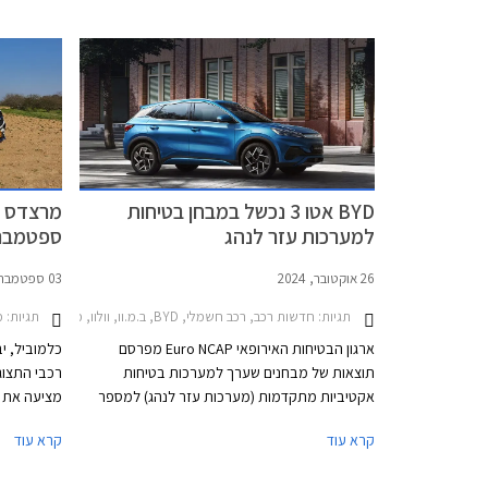
BYD אטו 3 נכשל במבחן בטיחות
מרצדס ב
למערכות עזר לנהג
ספטמבר 023
26 אוקטובר, 2024
03 ספטמבר, 2023
תגיות:
חדשות רכב, רכב חשמלי, BYD, ב.מ.וו, וולוו, מרצדס, פולקסווגן, מרצדס C סדאן 2021-2026, BYD אטו 3 2022-2026, ב.מ.וו סדרה 5 2024-2026וולוו EC40 2022-2026
תגיות:
מב
ארגון הבטיחות האירופאי Euro NCAP מפרסם
כלמוביל, י
תוצאות של מבחנים שערך למערכות בטיחות
רכבי התצוג
אקטיביות מתקדמות (מערכות עזר לנהג) למספר
מציעה את 
דגמים פופולריים באירופה, ביניהם הרכב הנמכר
קרא עוד
קרא עוד
ביותר בישראל - BYD אטו 3 אשר נכשל במבחנים
בכל אולמו
אלו עם ציון של 0 מתוך 4. למעשה מומחי הבטיחות
2023.