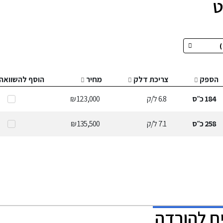
הספק
צריכת דלק
מחיר
הוסף להשוואה
184
כ״ס
6.8
ל/ק
123,000 ₪
258
כ״ס
7.1
ל/ק
135,500 ₪