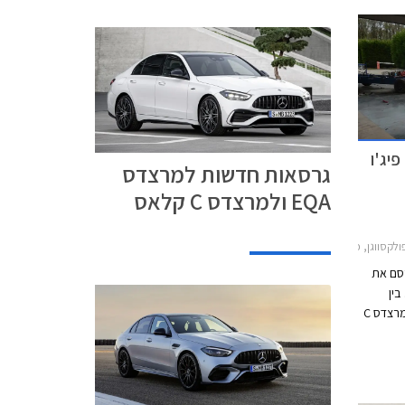
י בטיחות חדשים לקיה EV6, פיג'ו
גרסאות חדשות למרצדס
EQA ולמרצדס C קלאס
דאן 2021-2026, וולוו EC40 2022-2026קיה EV6 2022-2024
ופאי Euro NCAP מפרסם את
ין
הדגמים שנבחנו ניתן למנות את וולוו C40 ומרצדס C
ל
אסטרה, פולקסווגן מולטיוואן, פיג'ו 308, וקיה EV6