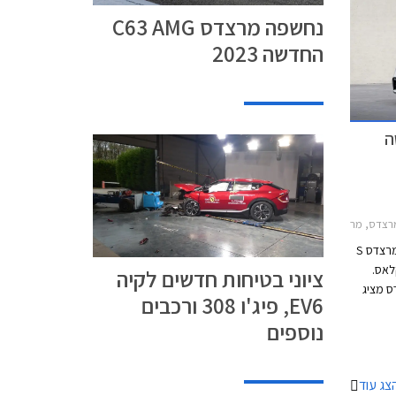
נחשפה מרצדס C63 AMG
החדשה 2023
שה
201מרצדס C סדאן 2021-2026
כמיטב המסורת, זמן קצר אחרי שנחשפת מרצדס S
 האחות הקטנה מרצדס C קלאס.
ציוני בטיחות חדשים לקיה
ס מציג
EV6, פיג'ו 308 ורכבים
של
נוספים
גדיר
 ושופעת
מעודן
צג עוד
 מראה