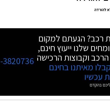
שת רכב? הגעתם למקום
מחים שלנו ייעוץ חינם,
הרכב וקבוצות הרכישה
3-3820736
בלו מאיתנו בחינם
 עכשיו
ליכם בהקדם