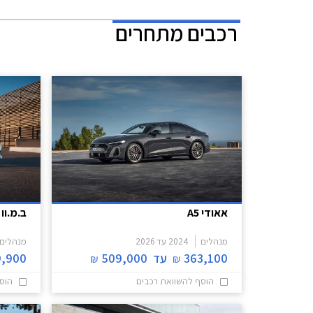
רכבים מתחרים
אאודי A5
ב.מ.וו 
מנהלים
2024
עד
2026
מנהלים
363,100
עד
509,000
9,900
₪
₪
הוסף להשוואת רכבים
הוס