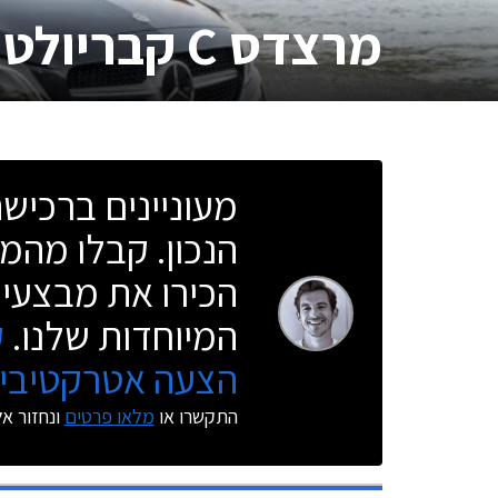
מרצדס C קבריולט
מעוניינים ברכי
הנכון. קבלו מהמו
הכירו את מבצעי 
המיוחדות שלנו.
ק
הצעה אטרקטיבית
התקשרו או
מלאו פרטים
ונחזור א