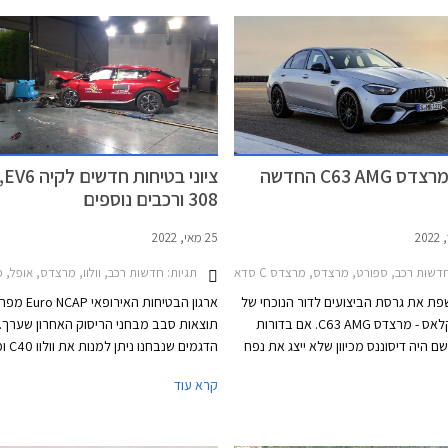
בישראל יחל ברבעון הראשון של 2024.
נחשפה מרצדס C63 AMG החדשה
ציונ
308 ורכבים נוספים
25 מאי, 2022
EQA 2
שות רכב, ספורט, מרצדס, מרצדס C סדאן 2021-2026מרצדס C סדאן AMG 2018-2019
תגיות:
חדשות רכב, וולוו, מרצדס, אופל, פולקסווגן, פיג'ו, קיה, מרצדס C ס
ת את גרסת הביצועים לדור הנוכחי של
ארגון הבטיחות האיר
מרצדס C קלאס - מרצדס C63 AMG. אם בדורות
תוצאות סבב מבחני הריסוק האחרון שערך. ב
 היה דיסוננס מכיוון שלא ייצג את נפח
 הנוכחי הולך רחוק עוד יותר. מרצדס
קלאס אשר כבר משווקים בישראל ואת אופ
קרא עוד
C63 AM המקורית צוידה במנוע בנזין אטמוספרי
V8 בנפח 6.2 ליטרים עם הספק מרבי של 457 כ"ס.
אשר שיווקם יחל השנה בישראל.
הדור היוצא שמר על מנוע ה- V8 וקיבל צמד מגדשי