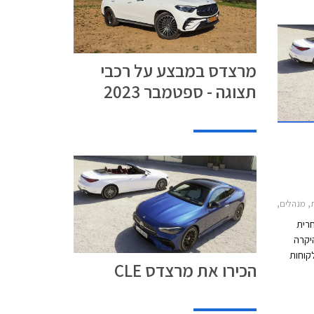
מרצדס במבצע על רכבי
תצוגה - ספטמבר 2023
2021-2, מרצדס CLE קבריולט 2024-2026, מרצדס CLE קופה 2024-2026מרצדס CLE
חרית
יקרה
לקוחות
הכירו את מרצדס CLE
רבים. כעת מוצגת מרצדס CLE אשר תחליף את 2
הדגמים כדי להתחרות בב.מ.וו סדרה 4 ואאודי A5.
 השיווק