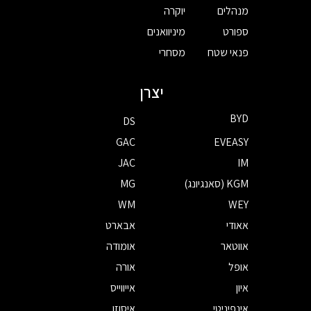
מנהלים
יוקרה
ספורט
מיניוואנים
פנאי שטח
מסחרי
יצרן
BYD
DS
GAC
EVEASY
JAC
IM
KGM (סאנגיונג)
MG
WM
WEY
אאודי
אבארט
אווטאר
אומודה
אופל
אורה
איון
אייווייס
אינפיניטי
איסוזו