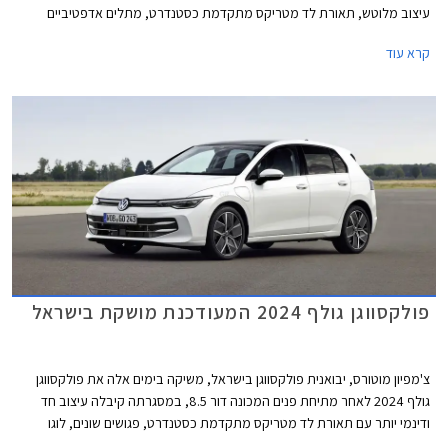
עיצוב מלוטש, תאורת לד מטריקס מתקדמת כסטנדרט, מתלים אדפטיביים
DCC, ותוספות אבזור נוחות ובטיחות. מחירה של פולקסווגן גולף GTI התייקר ב-
קרא עוד
45,000 ₪ ביחס לדגם היוצא ועומד כעת על 299,900 ₪.
פולקסווגן גולף 2024 המעודכנת מושקת בישראל
צ'מפיון מוטורס, יבואנית פולקסווגן בישראל, משיקה בימים אלה את פולקסווגן
גולף 2024 לאחר מתיחת פנים המכונה דור 8.5, במסגרתה קיבלה עיצוב חד
ודינמי יותר עם תאורת לד מטריקס מתקדמת כסטנדרט, פגושים שונים, לוגו
מואר, וחישוקים בעיצוב חדש. בתא הנוסעים הותקן מסך מרכזי חדש בגודל 12.9