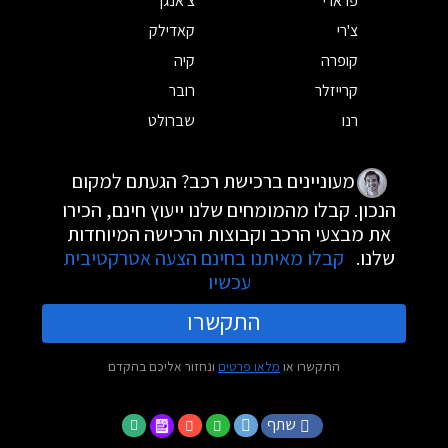
פרארי
צ'אנגן
צ'רי
קאדילק
קופרה
קיה
קרייזלר
רובר
רנו
שברולט
מעוניינים ברכישת רכב? הגעתם למקום
הנכון. קבלו מהמומחים שלנו ייעוץ חינם, הכירו
את מבצעי הרכב וקבוצות הרכישה המיוחדות
שלנו.
קבלו מאיתנו בחינם הצעה אטרקטיבית
עכשיו
התקשרו
התקשרו או
מלאו פרטים
ונחזור אליכם בהקדם
שתף