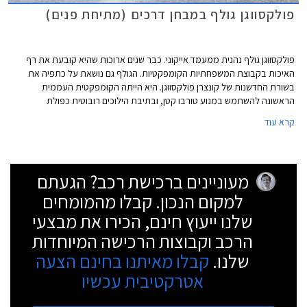
פולקסווגן גולף במבחן דרכים (מתיחת פנים)
פולקסווגן גולף נהנית ממעמד אייקוני. כבר שנים ארוכות שהיא קובעת את רף
האיכות בקבוצת המשפחתיות הקומפקטיות. הגולף גם נושאת על כתפיה את
בשורת החדשנות של קונצרן פולקסווגן. היא הייתה הקומפקטית העממית
הראשונה להשתמש במנוע טורבו קטן, ובתיבת הילוכים רובוטית כפולת
מצמדים. כל יצרן חולם על משפחתית שתרכוש לעצמה מעמד רם כשל
קרא עוד
פולקסווגן גולף.
מעוניינים ברכישת רכב? הגעתם
למקום הנכון. קבלו מהמומחים
שלנו ייעוץ חינם, הכירו את מבצעי
הרכב וקבוצות הרכישה המיוחדות
שלנו.
קבלו מאיתנו בחינם הצעה
אטרקטיבית עכשיו