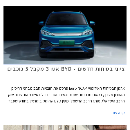
יורו 7, עניין שוודאי מאכזב את חובבי הנהיגה.
ציוני בטיחות חדשים - BYD אטו 3 מקבל 5 כוכבים
ארגון הבטיחות האירופאי Euro NCAP פרסם את תוצאות סבב מבחני הריסוק
האחרון שערך, במסגרתו נבחנו שורת דגמים חשובים ורלוונטיים מאוד עבור שוק
הרכב הישראלי. מותג הרכב החשמלי מסין BYD שהושק בישראל בחודש שעבר
שלח את BYD אטו 3 כנציג ראשון למותג במבחני הריסוק האירופאיים וזה הצליח
קרא עוד
לגרוף ציון מרבי של 5 כוכבים יחד עם ב.מ.וו X1, מאזדה CX-60, מרצדס EQE,
סיאט איביזה וסיאט ארונה הוותיקות, ופולקסווגן גולף שעברה מקצה שיפורים קל.