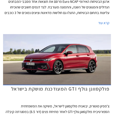
ארגון הבטיחות האירופי Euro NCAP פרסם את תוצאות אחד מסבבי המבחנים
הגדולים והמגוונים של השנה, והתמונה מעורבת. לצד דגמים חשובים שהוכיחו
עליונות בתחום הבטיחות, התגלו גם חולשות מדאיגות וציונים נמוכים של 3 כוכבים
מתוך 5 בדגמי דונגפנג בוקס ופולקסווגן טי-קרוס הותיק שהתייצב למבחן חוזר על
קרא עוד
מנת לבדוק את רמת בטיחותו בסטנדרטים של היום.
פולקסווגן גולף GTI המעודכנת מושקת בישראל
צ'מפיון מוטורס, יבואנית פולקסווגן לישראל, משיקה את המשפחתית
הספורטיבית פולקסווגן גולף GTI לאחר מתיחת פנים (דור 8.5) במסגרתה קיבלה