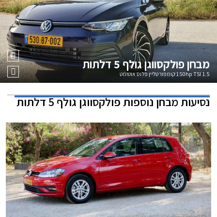
מבחן
פולקסווגן גולף 5 דלתות
1.5 150hp TSI קומפורטליין פלוס אוטומט
נסיעות מבחן נוספות
פולקסווגן גולף 5 דלתות