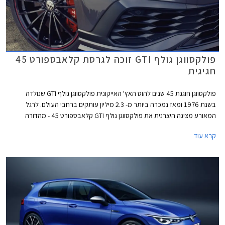
פולקסווגן גולף GTI זוכה לגרסת קלאבספורט 45
חגיגית
פולקסווגן חוגגת 45 שנים להוט האץ' האייקונית פולקסווגן גולף GTI שנולדה
בשנת 1976 ומאז נמכרה ביותר מ- 2.3 מיליון עותקים ברחבי העולם. לרגל
המאורע מציגה היצרנית את פולקסווגן גולף GTI קלאבספורט 45 - מהדורה
חגיגית המצוידת בחבילת עיצוב הכוללת חישוקי 19 אינץ' עם מסגרת בצבע
קרא עוד
אדום, ספוילר אחורי מוגדל, מראות בצבע שחור מבריק, ומדבקות מעוצבות
בתחתית הדלתות.