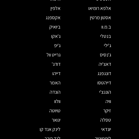
אלפא רומיאו
אלפין
אסטון מרטין
אקספנג
ב.מ.וו
ביואיק
בנטלי
ג'אקו
ג'ילי
ג'יפ
ג'נסיס
גרייט וול
דאצ'יה
דודג'
דונגפנג
דייהו
דייהטסו
האמר
הונגצ'י
הונדה
וויה
וולוו
זיקר
טויוטה
טסלה
יגואר
יונדאי
לינק אנד קו
ליפמוטור
לנד רובר