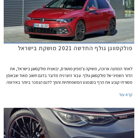
פולקסווגן גולף החדשה 2021 מושקת בישראל
לאחר המתנה ארוכה, משיקה צ'מפיון מוטורס, יבואנית פולקסווגן בישראל, את
הדור השמיני של פולקסווגן גולף. עבור היצרנית מדובר בדגם חשוב מאוד שבאופן
מסורתי קובע את הרף בסגמנט המשפחתיות והפך לדגם הנמכר ביותר באירופה
עם מעל 35 מיליון מסירות בעולם מאז השקת הדור הראשון. הדור השמיני של
קרא עוד
פולקסווגן שומר על אותו מתכון מוצלח אך מותאם לזמננו וכולל תא נוסעים חדשני
בעיצוב נקי, ריבוי פקדי מגע, מסך מגע מרכזי איכותי, בורר הילוכים אלקטרוני,
ומערכות בטיחות אקטיביות מתקדמות המאפשרות נהיגה חצי-אוטונומית.