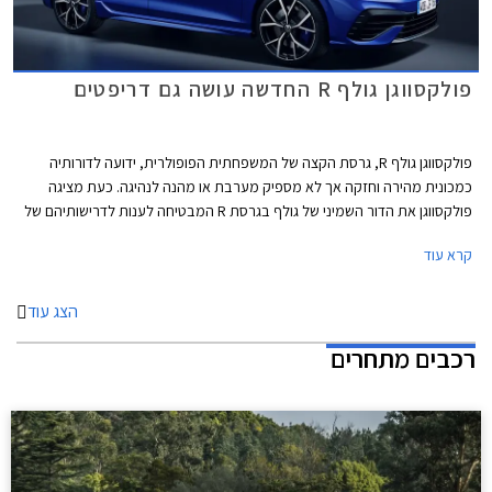
פולקסווגן גולף R החדשה עושה גם דריפטים
פולקסווגן גולף R, גרסת הקצה של המשפחתית הפופולרית, ידועה לדורותיה
כמכונית מהירה וחזקה אך לא מספיק מערבת או מהנה לנהיגה. כעת מציגה
פולקסווגן את הדור השמיני של גולף בגרסת R המבטיחה לענות לדרישותיהם של
חובבי הנהיגה, ובאופן מפתיע גם לאלה שרוצים להשתובב עם משחקי זנב.
קרא עוד
הצג עוד
רכבים מתחרים