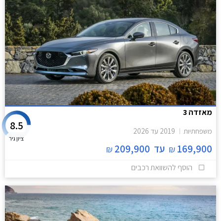
מאזדה 3
8.5
משפחתיות
2019
עד
2026
ציון גיר
169,900
עד
209,900
₪
₪
הוסף להשוואת רכבים