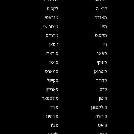
לנצ'יה
לקסוס
מאזדה
מזראטי
מיני
מיצובישי
מקסוס
מרצדס
ניו
ניסאן
סאאב
סובארו
סוזוקי
סיאט
סיטרואן
סמארט
סקודה
סקייוול
סרס
פאריזון
פוטון
פולסטאר
פולקסווגן
פורד
פורשה
פורתינג
פיאט
פיג'ו