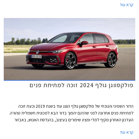
קרא עוד
אינץ' עם ממשק נוח יותר לתפעול ואפשרויות התאמה אישית. בנוסף עודכן היצע
המנועים הכוללים מערכת מיילד הייבריד במתח 48V. המחיר התייקר
משמעותית ביחס לדגם הקודם ועומד על החל מ- 169,900 ₪.
פולקסווגן גולף 2024 זוכה למתיחת פנים
הדור השמיני והנוכחי של פולקסווגן גולף הוצג עוד בשנת 2019 וכעת זוכה
למתיחת פנים אחרונה לפני שהדגם יהפוך בדור הבא למכונית חשמלית טהורה.
העדכון האחרון מקיף למדי ומציג שיפורים בעיצוב, בהנדסת האנוש, באבזור
וביחידות ההנעה. פולקסווגן גולף GTI הספורטיבית אמנם מתחזקת אך גם
קרא עוד
מוותרת על תיבת ההילוכים הידנית עקב תקנות זיהום האוויר המחמירות בתקן