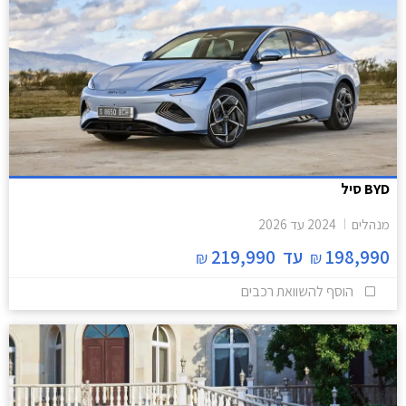
BYD סיל
מנהלים
2024
עד
2026
198,990
עד
219,990
₪
₪
הוסף להשוואת רכבים