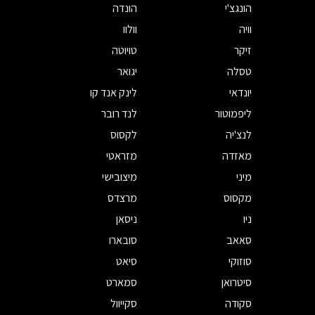
הונגצ'י
הונדה
וויה
וולוו
זיקר
טויוטה
טסלה
יגואר
יונדאי
לינק אנד קו
ליפמוטור
לנד רובר
לנצ'יה
לקסוס
מאזדה
מזראטי
מיני
מיצובישי
מקסוס
מרצדס
ניו
ניסאן
סאאב
סובארו
סוזוקי
סיאט
סיטרואן
סמארט
סקודה
סקייוול