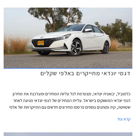
מרשים עם פנסי חזית ייחודיים הגולשים אל עבר מכסה המנוע ומרכב נמוך ורחב
דמוי קופה שהתבטא גם בזנב קצרצר ומעוצב.
דגמי יונדאי מתייקרים באלפי שקלים
כלמוביל, יבואנית יונדאי, מצטרפת לגל עליות המחירים ומעדכנת את מחירון
דגמי יונדאי המשווקים בישראל. עליית המחירים של דגמי יונדאי מגיעה לאחר
שטויוטה, קיה ומותגים נוספים פרסמו מחירונים חדשים עם התייקרויות של אלפי
שקלים בשלל דגמים פופולריים.
קרא עוד