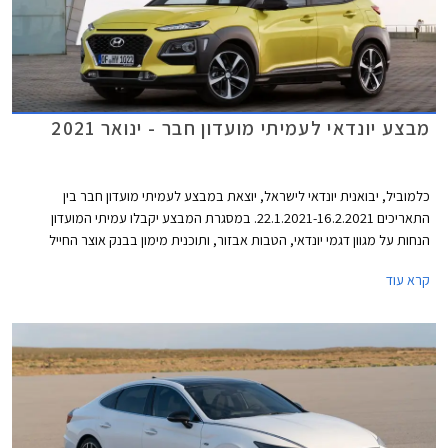
מבצע יונדאי לעמיתי מועדון חבר - ינואר 2021
כלמוביל, יבואנית יונדאי לישראל, יוצאת במבצע לעמיתי מועדון חבר בין
התאריכים 22.1.2021-16.2.2021. במסגרת המבצע יקבלו עמיתי המועדון
הנחות על מגוון דגמי יונדאי, הטבות אבזור, ותוכנית מימון בבנק אוצר החייל
בתנאי ריבית אטרקטיביים. בנוסף תוצע הלוואה בתנאים מועדפים במסגרת
קרא עוד
תכנית המימון חבר ליס. המבצע ייערך בכל אולמות התצוגה של יונדאי ברחבי
הארץ ויאפשר בין היתר גם הרשמה מוקדמת לרכישת יונדאי טוסון החדש 2021.