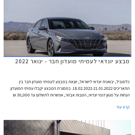
מבצע יונדאי לעמיתי מועדון חבר - ינואר 2022
כלמוביל, יבואנית יונדאי לישראל, יוצאת במבצע לעמיתי מועדון חבר בין
התאריכים 18.02.2022-21.01.2022. במסגרת המבצע יקבלו עמיתי המועדון
הנחות על מגוון דגמי יונדאי, הטבות אבזור, אפשרות לתשלום עד 30,000 ₪
בכרטיס האשראי של המועדון, ותוכנית מימון בבנק הבינלאומי-אוצר החייל בתנאי
קרא עוד
ריבית אטרקטיביים. בנוסף תוצע הלוואה בתנאים מועדפים במסגרת תכנית
המימון חבר ליס ועסקאות טרייד-אין במחיר מחירון לדגמים נבחרים. המבצע
ייערך בכל אולמות התצוגה של יונדאי ברחבי הארץ.