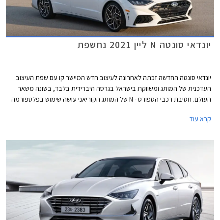
יונדאי סונטה N ליין 2021 נחשפת
יונדאי סונטה החדשה זכתה לאחרונה לעיצוב חדש המיישר קו עם שפת העיצוב
העדכנית של המותג ומשווקת בישראל בגרסה היברידית בלבד, בשונה משאר
העולם. חטיבת רכבי הספורט - N של המותג הקוריאני עושה שימוש בפלטפורמה
של הסונטה החדשה עם אלמנטים ספורטיביים בעיצוב, במתלים, בהיגוי,
קרא עוד
וביחידות ההנעה, כפי שנעשה לאחרונה גם ביונדאי i30 N.