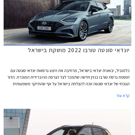
יונדאי סונטה טורבו 2022 מושקת בישראל
כלמוביל, יבואנית יונדאי בישראל, מרחיבה את היצע גרסאות יונדאי סונטה עם
תוספת גרסת טורבו בנזין חדשה שתמכר לצד הגרסה ההיברידית המוכרת. הדור
הנוכחי של יונדאי סונטה זוכה להצלחה בישראל על אף שהתייקר משמעותית
בעקבות עדכון נוסחת המס הירוק, ורושם 2,109 מסירות מאז תחילת השנה עם
קרא עוד
נתח שוק של 37.7% מסגמנט המשפחתיות הגדולות הנשלט כעת על ידי טסלה
מודל 3.