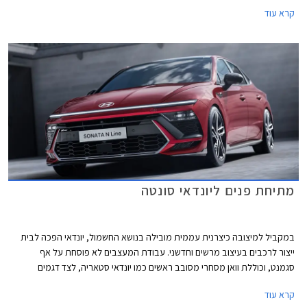
משופרים לצד שיפורי מרכב המבטיחים איכות נסיעה גבוהה מבעבר. המחיר
קרא עוד
התייקר ביחס לדגם המוחלף ועומד על החל מ- 213,900 ₪.
מתיחת פנים ליונדאי סונטה
במקביל למיצובה כיצרנית עממית מובילה בנושא החשמול, יונדאי הפכה לבית
ייצור לרכבים בעיצוב מרשים וחדשני. עבודת המעצבים לא פוסחת על אף
סגמנט, וכוללת וואן מסחרי מסובב ראשים כמו יונדאי סטאריה, לצד דגמים
חשמליים בעיצוב שובר מוסכמות דוגמת יונדאי איוניק 5. הדור הנוכחי של
קרא עוד
המשפחתית הגדולה יונדאי סונטה נחשף לראשונה בשנת 2019 והציג מראה