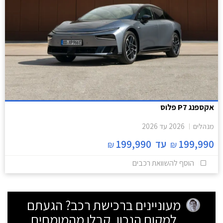
אקספנג P7 פלוס
מנהלים
2026
עד
2026
199,990
עד
199,990
₪
₪
הוסף להשוואת רכבים
מעוניינים ברכישת רכב? הגעתם
למקום הנכון. קבלו מהמומחים