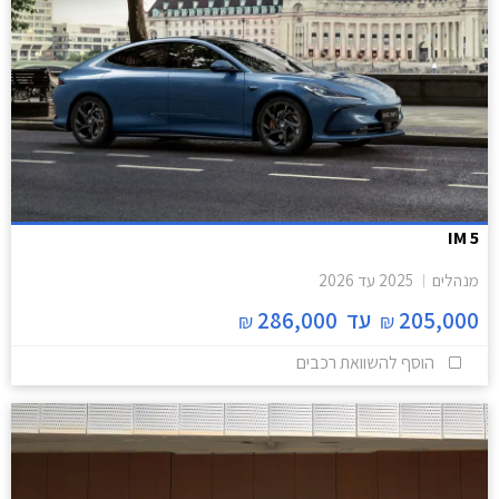
IM 5
מנהלים
2025
עד
2026
205,000
עד
286,000
₪
₪
הוסף להשוואת רכבים