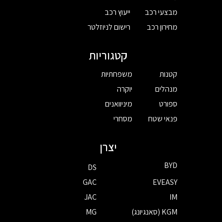
מבצעי רכב
ייעוץ רכב
מחירון רכב
רישום לניוזלטר
קטגוריות
קטנות
משפחתיות
מנהלים
יוקרה
ספורט
מיניוואנים
פנאי שטח
מסחרי
יצרן
BYD
DS
GAC
EVEASY
JAC
IM
KGM (סאנגיונג)
MG