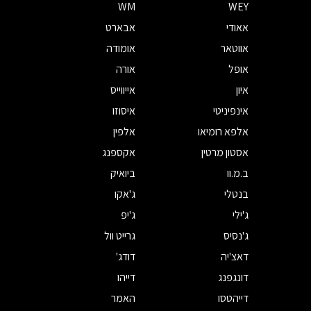
WM
WEY
אאודי
אבארט
אווטאר
אומודה
אופל
אורה
איון
אייווייס
אינפיניטי
איסוזו
אלפא רומיאו
אלפין
אסטון מרטין
אקספנג
ב.מ.וו
ביואיק
בנטלי
ג'אקו
ג'ילי
ג'יפ
ג'נסיס
גרייט וול
דאצ'יה
דודג'
דונגפנג
דייהו
דייהטסו
האמר