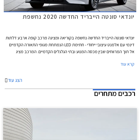
יונדאי סונטה הייבריד החדשה 2020 נחשפת
יונדאי סונטה הייבריד החדשה נחשפה בקוריאה ומציגה מרכב קופה ארבע דלתות
דינמי עם אלמנט עיצובי ייחודי - חתימת LED הנמתחת מגופי התאורה הקדמיים
אל תוך המרווחים שבין מכסה המנוע ובתי הגלגלים הקדמיים. המרכב מציג
מידות מכובדות עם אורך של 4,900 מ"מ, רוחב של 1,860 מ"מ, גובה של
קרא עוד
1,445 מ"מ, ובסיס גלגלים באורך 2,840 מ"מ. תא המטען בנפח נדיב של 510
ליטרים.
הצג עוד
רכבים מתחרים