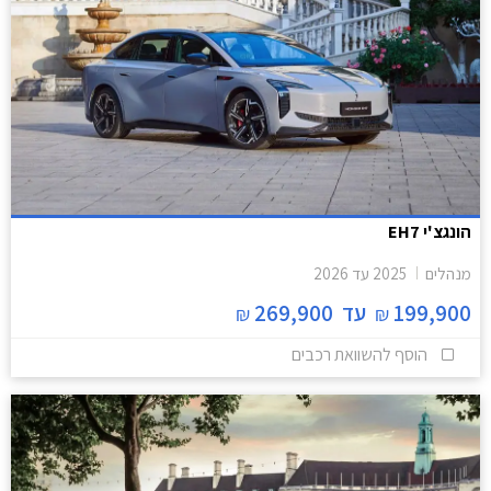
הונגצ'י EH7
מנהלים
2025
עד
2026
199,900
עד
269,900
₪
₪
הוסף להשוואת רכבים