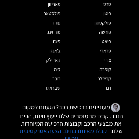
סרס
פאריזון
פוטון
פולסטאר
פולקסווגן
פורד
פורשה
פורתינג
פיאט
פיג'ו
פרארי
צ'אנגן
צ'רי
קאדילק
קופרה
קיה
קרייזלר
רובר
רנו
שברולט
מעוניינים ברכישת רכב? הגעתם למקום
הנכון. קבלו מהמומחים שלנו ייעוץ חינם, הכירו
את מבצעי הרכב וקבוצות הרכישה המיוחדות
שלנו.
קבלו מאיתנו בחינם הצעה אטרקטיבית
עכשיו