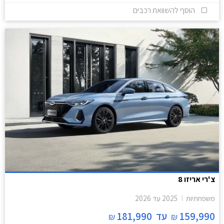
הוסף להשוואת רכבים
צ'רי אריזו 8
משפחתיות
2025
עד
2026
159,990
עד
181,990
₪
₪