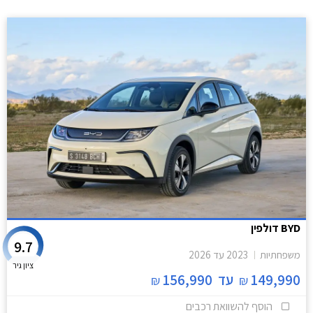
BYD דולפין
9.7
משפחתיות
2023
עד
2026
ציון גיר
149,990
עד
156,990
₪
₪
הוסף להשוואת רכבים