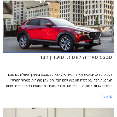
מבצע מאזדה לעמיתי מועדון חבר
דלק מוטורס, יבואנית מאזדה לישראל, יוצאת במבצע בשיתוף פעולה עם מועדון
הצרכנות חבר. במסגרת המבצע ייהנו חברי המועדון מהנחות ממחיר המחירון
והטבות אבזור במתנה. בנוסף ייהנו חברי המועדון מהלוואות בריבית פריים פחות
0.4% בבנק הבינלאומי-אוצר החייל, ומאפשרות לרכישת הרכב באמצעות
קרא עוד
תוכנית המימון חבר ליס. המבצע יתקיים בכל אולמות התצוגה של מאזדה בין
התאריכים 19.02.2021-19.03.2021.