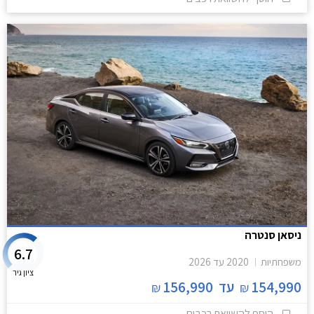
ניסאן סנטרה
6.7
משפחתיות
2020
עד
2026
ציון גיר
154,990
עד
156,990
₪
₪
הוסף להשוואת רכבים