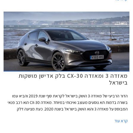
מאזדה 3 ומאזדה CX-30 בלק אדישן מושקות
בישראל
הדור הרביעי של מאזדה 3 הושק בישראל לקראת סוף שנת 2019 והביא עמו
בשורה בדמות תא נוסעים מעוצב ואיכותי במיוחד. מאזדה CX-30 הוא רכב פנאי
המבוסס על מאזדה 3 והוא הושק בישראל בשנת 2020. כעת מציעה דלק
מוטורס, יבואנית מאזדה לישראל, את דגמי מאזדה 3 ומאזדה CX-30 עם חבילות
קרא עוד
בלק אדישן (Black Edition) כאופציה.