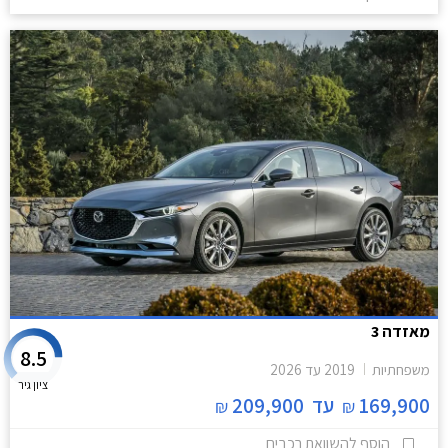
מאזדה 3
8.5
משפחתיות
2019
עד
2026
ציון גיר
169,900
עד
209,900
₪
₪
הוסף להשוואת רכבים