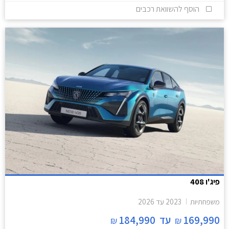
הוסף להשוואת רכבים
פיג'ו 408
משפחתיות
2023
עד
2026
169,990
עד
184,990
₪
₪