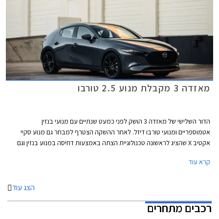
מאזדה 3 מקבלת מנוע 2.5 טורבו
הדור השלישי של מאזדה 3 הושק לפני כמעט שנתיים עם מנועי בנזין
אטמוספריים ומנועי טורבו דיזל. לאחר ההשקה הצטרף למבחר גם מנוע סקיי
אקטיב X שהציג לראשונה טכנולוגיית הצתה באמצעות דחיסה במנוע בנזין וגם
מערכת מיקרו היברידית במתח 24V. מאזדה רמזה שאינה מאמינה במנועי
קרא עוד
טורבו בנזין שנפוצים אצל המתחרות ובחרה בשיטות אחרות להפחתת צריכת
הדלק ושיפור הביצועים.
הצג עוד
רכבים מתחרים