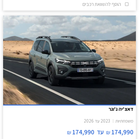
הוסף להשוואת רכבים
דאצ'יה ג'וגר
משפחתיות
2023
עד
2026
174,990
עד
174,990
₪
₪