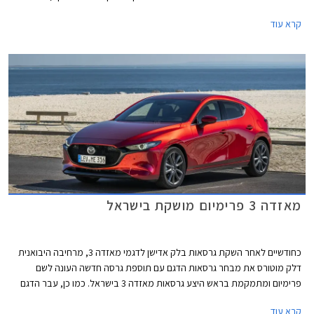
עברו דגמים רבים של היצרנית בשנים האחרונות. בשלב זה אישרה היצרנית כי
קרא עוד
הדגמים המשודרגים יגיעו ליפן ולאוסטרליה, השוק האירופאי והאמריקאי יקבלו
אותם בהמשך.
מאזדה 3 פרימיום מושקת בישראל
כחודשיים לאחר השקת גרסאות בלק אדישן לדגמי מאזדה 3, מרחיבה היבואנית
דלק מוטורס את מבחר גרסאות הדגם עם תוספת גרסה חדשה העונה לשם
פרימיום ומתמקמת בראש היצע גרסאות מאזדה 3 בישראל. כמו כן, עבר הדגם
לאחרונה רענון קל במסגרתו נוסף למבחר הצבעים גוון פלטיניום זהוב חדש.
קרא עוד