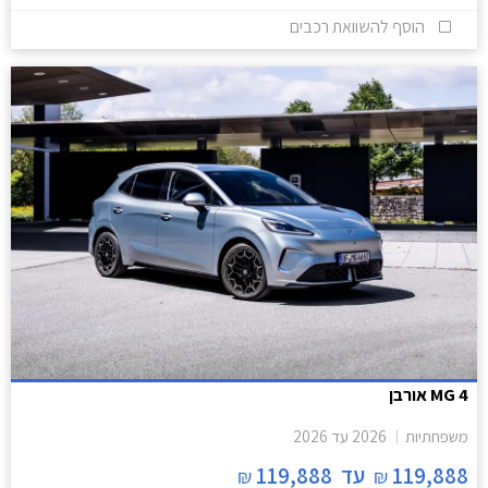
הוסף להשוואת רכבים
MG 4 אורבן
משפחתיות
2026
עד
2026
119,888
עד
119,888
₪
₪