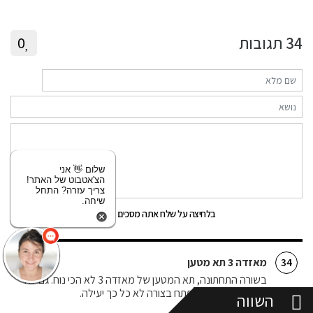
34
תגובות
0
שלום 👋 אני
הצ'אטבוט של האתר!
צריך עזרה? התחל
שיחה.
שלח
בלחיצה על שלח אתה מסכים
לתנאי השימוש
מאזדה 3 תא מטען
34
בשורה התחתונה, תא המטען של מאזדה 3 לא הכי נוח. גם לא
הכי גדול, וגם הוא נפתח בצורה לא כל כך יעילה.
השווה
צליל רמון
26/07/16