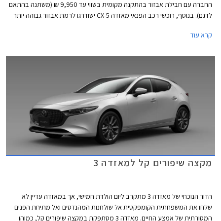
החברה עם חבילת אבזור בהתקנה מקומית בשווי עד 9,950 ₪ (משתנה בהתאם
לדגם). בנוסף, רוכשי רכב הפנאי מאזדה CX-5 ישודרגו לרמת אבזור גבוהה יותר
ללא תוספת תשלום. המבצע יערך בין התאריכים 7-14 ביולי בכל אולמות
קרא עוד
התצוגה של מאזדה ברחבי הארץ.
מקצה שיפורים קל למאזדה 3
הדור הנוכחי של מאזדה 3 מתקרב ליום הולדת חמישי, אך במאזדה עדיין לא
שלחו את המשפחתית הקומפקטית אל שולחנות המהנדסים ואל מתיחת הפנים
המסורתית של אמצע החיים. מאזדה 3 מסתפקת במקצה שיפורים קל, כמוהו