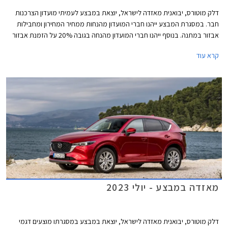
דלק מוטורס, יבואנית מאזדה לישראל, יוצאת במבצע לעמיתי מועדון הצרכנות
חבר. במסגרת המבצע ייהנו חברי המועדון מהנחות ממחיר המחירון ומחבילות
אבזור במתנה. בנוסף ייהנו חברי המועדון מהנחה בגובה 20% על הזמנת אבזור
בהתקנה מקומית, אפשרות לתשלום עד 30,000 בכרטיס האשראי של המועדון,
קרא עוד
הלוואה בריבית פריים מינוס 0.4% בבנק הבינלאומי-אוצר החייל, ומאפשרות
לרכישת הרכב באמצעות תוכנית המימון חבר ליס. המבצע יתקיים בכל אולמות
התצוגה של מאזדה בין התאריכים 12.09.2023-13.10.2023.
מאזדה במבצע - יולי 2023
דלק מוטורס, יבואנית מאזדה לישראל, יוצאת במבצע במסגרתו מוצעים דגמי