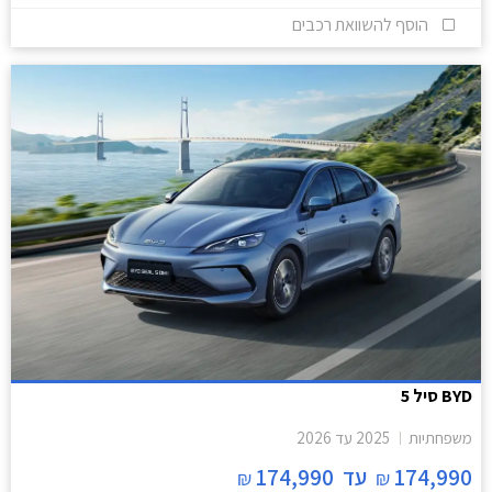
הוסף להשוואת רכבים
BYD סיל 5
משפחתיות
2025
עד
2026
174,990
עד
174,990
₪
₪