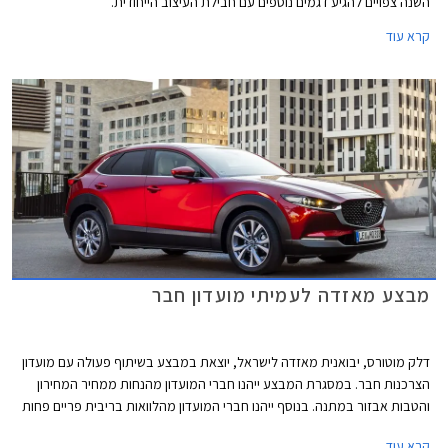
השנה צפויים להגיע דגמים נוספים עם חבילת העיצוב הייחודית.
קרא עוד
מבצע מאזדה לעמיתי מועדון חבר
דלק מוטורס, יבואנית מאזדה לישראל, יוצאת במבצע בשיתוף פעולה עם מועדון
הצרכנות חבר. במסגרת המבצע ייהנו חברי המועדון מהנחות ממחיר המחירון
והטבות אבזור במתנה. בנוסף ייהנו חברי המועדון מהלוואות בריבית פריים פחות
0.4% בבנק הבינלאומי-אוצר החייל, ומאפשרות לרכישת הרכב באמצעות
קרא עוד