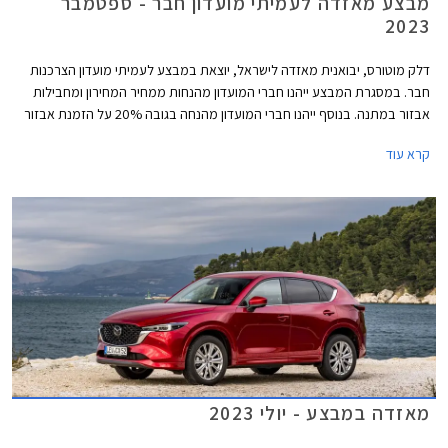
מבצע מאזדה לעמיתי מועדון חבר - ספטמבר
2023
דלק מוטורס, יבואנית מאזדה לישראל, יוצאת במבצע לעמיתי מועדון הצרכנות
חבר. במסגרת המבצע ייהנו חברי המועדון מהנחות ממחיר המחירון ומחבילות
אבזור במתנה. בנוסף ייהנו חברי המועדון מהנחה בגובה 20% על הזמנת אבזור
בהתקנה מקומית, אפשרות לתשלום עד 30,000 בכרטיס האשראי של המועדון,
קרא עוד
הלוואה בריבית פריים מינוס 0.4% בבנק הבינלאומי-אוצר החייל, ומאפשרות
לרכישת הרכב באמצעות תוכנית המימון חבר ליס. המבצע יתקיים בכל אולמות
התצוגה של מאזדה בין התאריכים 12.09.2023-13.10.2023.
מאזדה במבצע - יולי 2023