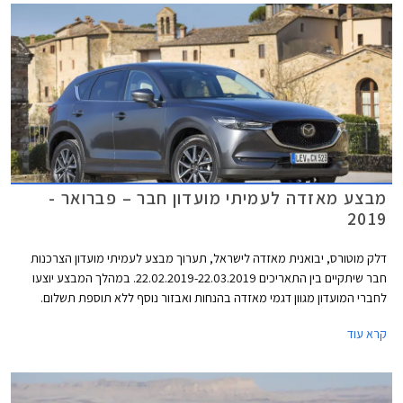
מבצע מאזדה לעמיתי מועדון חבר – פברואר -
2019
דלק מוטורס, יבואנית מאזדה לישראל, תערוך מבצע לעמיתי מועדון הצרכנות
חבר שיתקיים בין התאריכים 22.02.2019-22.03.2019. במהלך המבצע יוצעו
לחברי המועדון מגוון דגמי מאזדה בהנחות ואבזור נוסף ללא תוספת תשלום.
בנוסף יוצעו מסלולי מימון בשיתוף בנק אוצר החייל ותכנית המימון חבר ליס.
קרא עוד
המבצע יתקיים בכל אולמות התצוגה של מאזדה ברחבי הארץ.