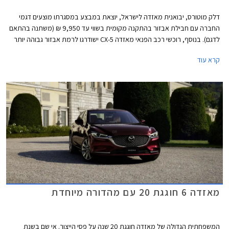
דלק מוטורס, יבואנית מאזדה לישראל, יוצאת במבצע במסגרתו מוצעים דגמי
החברה עם חבילת אבזור בהתקנה מקומית בשווי עד 9,950 ₪ (משתנה בהתאם
לדגם). בנוסף, רוכשי רכב הפנאי מאזדה CX-5 ישודרגו לרמת אבזור גבוהה יותר
ללא תוספת תשלום. המבצע יערך בין התאריכים 7-14 ביולי בכל אולמות
קרא עוד
התצוגה של מאזדה ברחבי הארץ.
מאזדה 6 חוגגת 20 עם מהדורה מיוחדת
המשפחתית הגדולה של מאזדה חוגגת 20 שנה על פסי הייצור. אי שם בשנת