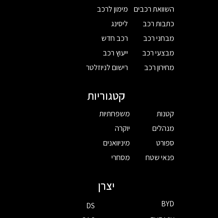
השוואת רכבים
מימון לרכב
כתבות רכב
ליסינג
מבחני רכב
רכב חדש
מבצעי רכב
ייעוץ רכב
מחירון רכב
רישום לניוזלטר
קטגוריות
קטנות
משפחתיות
מנהלים
יוקרה
ספורט
מיניוואנים
פנאי שטח
מסחרי
יצרן
BYD
DS