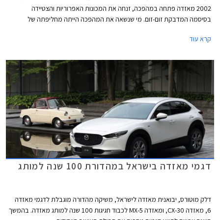
2002 מאזדה פתחה במהפכה, זנחה את המכונות האפרוריות והצטיידה
בסיסמה המדבקת זום-זום. מי שנשאה את המהפכה הייתה מחליפתה של
מאזדה 626 הוותיקה והמהוגנת - מאזדה 6. העיצוב היה נועז וספורטיבי עם
קרא עוד
פנסים שקופים ומבחר צבעים שכלל גווני צהוב ואדום, תא הנוסעים זכה למראה
מקורי עם פתחי מיזוג עגולים, ויותר מהכל האווירה הספורטיבית חדרה עמוק אל
המכלולים עם התנהגות כביש מהנה.
דגמי מאזדה בישראל במהדורת 100 שנה למותג
דלק מוטורס, יבואנית מאזדה לישראל, משיקה מהדורה מוגבלת לדגמי מאזדה
6, מאזדה CX-30, ומאזדה MX-5 לכבוד חגיגות 100 שנה למותג מאזדה. בהמשך