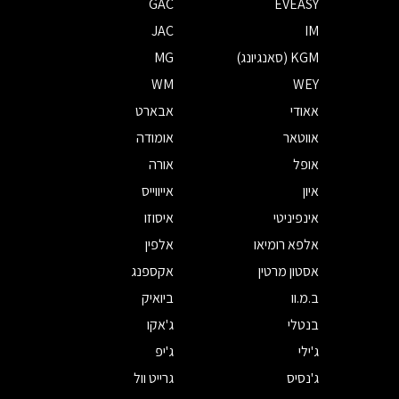
GAC
EVEASY
JAC
IM
KGM (סאנגיונג)
MG
WM
WEY
אאודי
אבארט
אווטאר
אומודה
אופל
אורה
איון
אייווייס
אינפיניטי
איסוזו
אלפא רומיאו
אלפין
אסטון מרטין
אקספנג
ב.מ.וו
ביואיק
בנטלי
ג'אקו
ג'ילי
ג'יפ
ג'נסיס
גרייט וול