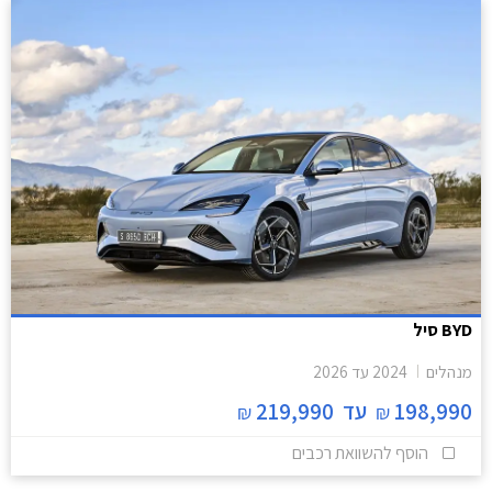
BYD סיל
מנהלים
2024
עד
2026
198,990
עד
219,990
₪
₪
הוסף להשוואת רכבים