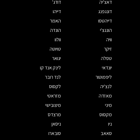
דאצ'יה
דודג'
דונגפנג
דייהו
דייהטסו
האמר
הונגצ'י
הונדה
וויה
וולוו
זיקר
טויוטה
טסלה
יגואר
יונדאי
לינק אנד קו
ליפמוטור
לנד רובר
לנצ'יה
לקסוס
מאזדה
מזראטי
מיני
מיצובישי
מקסוס
מרצדס
ניו
ניסאן
סאאב
סובארו