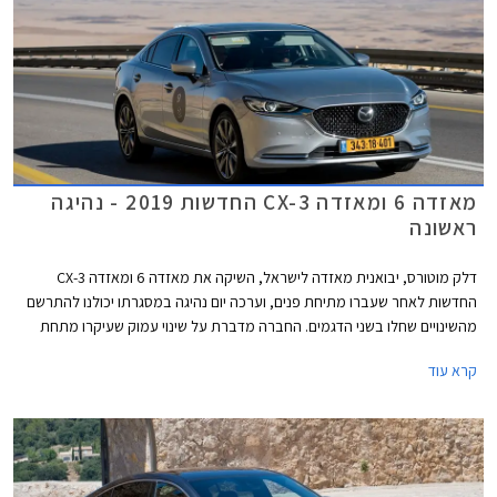
מאזדה 6 ומאזדה CX-3 החדשות 2019 - נהיגה
ראשונה
דלק מוטורס, יבואנית מאזדה לישראל, השיקה את מאזדה 6 ומאזדה CX-3
החדשות לאחר שעברו מתיחת פנים, וערכה יום נהיגה במסגרתו יכולנו להתרשם
מהשינויים שחלו בשני הדגמים. החברה מדברת על שינוי עמוק שעיקרו מתחת
לפני השטח ושיפור משמעותי באיכות, המציב את מאזדה בטווח שבין היצרנים
קרא עוד
העממיים לבין יצרני הפרימיום.