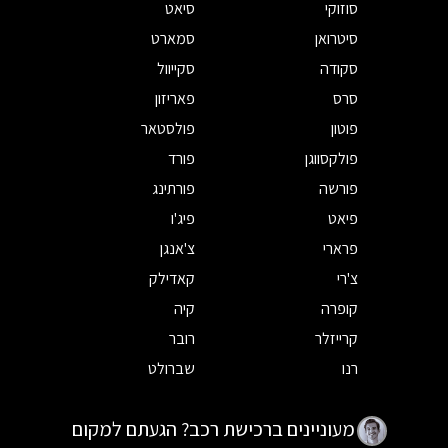
סוזוקי
סיאט
סיטרואן
סמארט
סקודה
סקייוול
סרס
פאריזון
פוטון
פולסטאר
פולקסווגן
פורד
פורשה
פורתינג
פיאט
פיג'ו
פרארי
צ'אנגן
צ'רי
קאדילק
קופרה
קיה
קרייזלר
רובר
רנו
שברולט
מעוניינים ברכישת רכב? הגעתם למקום