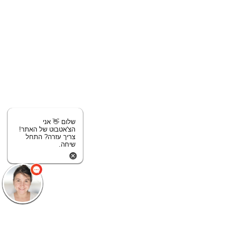
שלום 👋 אני
הצ'אטבוט של האתר!
צריך עזרה? התחל
שיחה.