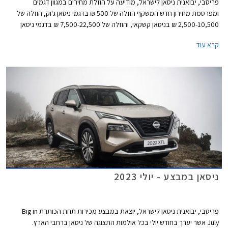
פריסבי, יבואנית ניסאן לישראל, מודיעה על הוזלת מחירים במגוון דגמים
ומפרסמת מחירון חדש המשקף הוזלה של 500 ₪ בדגמי ניסאן ג'וק, הוזלה של
2,500-10,500 ₪ בניסאן קשקאי, והוזלה של 7,500-22,500 ₪ בדגמי ניסאן
אקס טרייל. מרבית ההוזלות חלו בגרסאות ההיברידיות אשר לא זכו לפופולריות
קרא עוד
בשל מחיר גבוה ביחס למתחרות. כעת נאלצת היבואנית להוריד את המחירים
ובכך מקווה לשפר את נתוני המסירות.
ניסאן במבצע - יולי 2023
פריסבי, יבואנית ניסאן לישראל, יוצאת במבצע מכירות תחת הכותרת Big in
July אשר יערך בחודש יולי בכל אולמות התצוגה של ניסאן ברחבי הארץ.