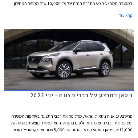
במסגרת המבצע תציע החברה הנחה של עד 10,000 ש"ח ממחיר המחירון
בעסקאות מזומן או עד 5,000 ₪ בעסקת טרייד-אין. בנוסף יהנו הרוכשים מהנחה
קרא עוד
של עד 50% ברכישת אבזור נוסף בהתקנה מקומית.
ניסאן במבצע על רכבי תצוגה - יוני 2023
פריסבי, יבואנית ניסאן לישראל, מחליפה את רכבי התצוגה באולמות המכירה
ומציעה את רכבי התצוגה המוחלפים בהנחה. ניסאן סנטרה מוצעת בהנחה של
11,000 ₪, ניסאן קשקאי מוצע בהנחה של 5,000 ₪ וניסאן אקסטרייל מוצע
בהנחה של 11,000 ₪. המבצע תקף עד 28 ביוני על הדגמים ניסאן סנטרה,