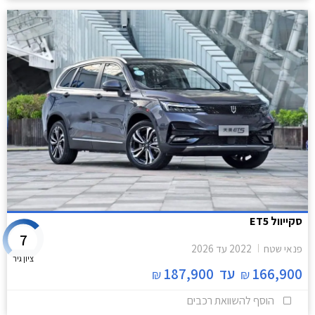
סקייוול ET5
7
פנאי שטח
2022
עד
2026
ציון גיר
166,900
עד
187,900
₪
₪
הוסף להשוואת רכבים