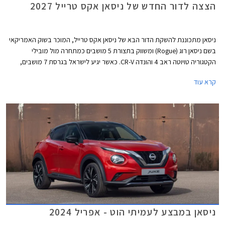
הצצה לדור החדש של ניסאן אקס טרייל 2027
ניסאן מתכוננת להשקת הדור הבא של ניסאן אקס טרייל, המוכר בשוק האמריקאי
בשם ניסאן רוג (Rogue) ומשווק בתצורת 5 מושבים כמתחרה מול מובילי
הקטגוריה טויוטה ראב 4 והונדה CR-V. כאשר יגיע לישראל בגרסת 7 מושבים,
יתחרה בדגמים כגון סקודה קודיאק, מיצובישי אאולטנדר ודגמים סינים כגון ג'אקו
קרא עוד
8 וצ'רי טיגו 8 פרו.
ניסאן במבצע לעמיתי הוט - אפריל 2024