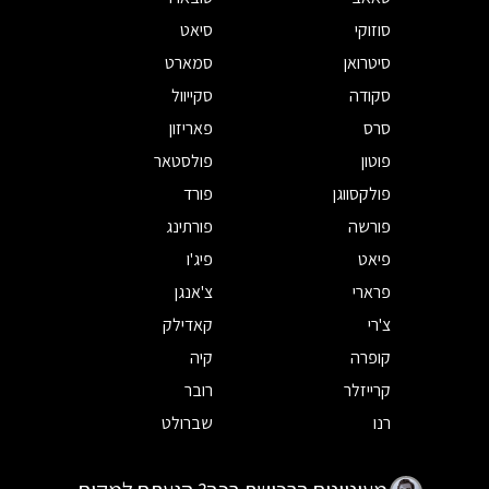
סוזוקי
סיאט
סיטרואן
סמארט
סקודה
סקייוול
סרס
פאריזון
פוטון
פולסטאר
פולקסווגן
פורד
פורשה
פורתינג
פיאט
פיג'ו
פרארי
צ'אנגן
צ'רי
קאדילק
קופרה
קיה
קרייזלר
רובר
רנו
שברולט