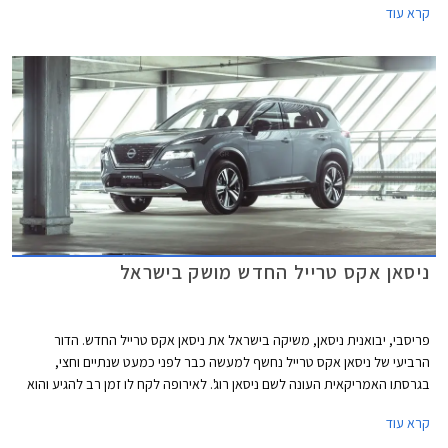
קרא עוד
ניסאן קשקאי וניסאן סנטרה.
ניסאן אקס טרייל החדש מושק בישראל
פריסבי, יבואנית ניסאן, משיקה בישראל את ניסאן אקס טרייל החדש. הדור
הרביעי של ניסאן אקס טרייל נחשף למעשה כבר לפני כמעט שנתיים וחצי,
בגרסתו האמריקאית העונה לשם ניסאן רוג'. לאירופה לקח לו זמן רב להגיע והוא
החל את דרכו שם רק בשלהי השנה שעברה. ניסאן אקס טרייל מבוסס על
קרא עוד
פלטפורמת CMF-C אותה הוא חולק עם הדור הנוכחי של ניסאן קשקאי וגם עם