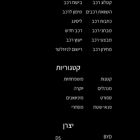
קטלוג רכב
ביטוח רכב
השוואת רכבים
מימון לרכב
כתבות רכב
ליסינג
מבחני רכב
רכב חדש
מבצעי רכב
ייעוץ רכב
מחירון רכב
רישום לניוזלטר
קטגוריות
קטנות
משפחתיות
מנהלים
יוקרה
ספורט
מיניוואנים
פנאי שטח
מסחרי
יצרן
BYD
DS