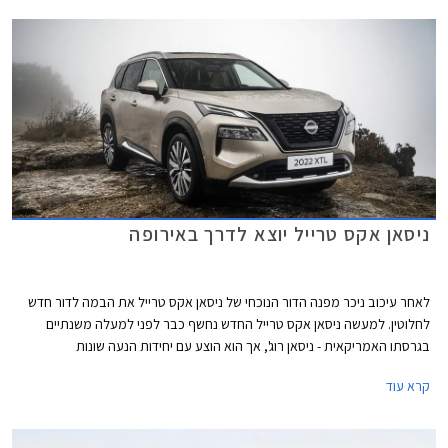
מיצובישי אאוטלנדר, אחד מרבי המכר בשור המקומי ומתחרה מרכזי אך הם
נבדלים אחד מהשני ביחידות ההנעה.
ניסאן אקס טרייל יוצא לדרך באירופה
לאחר עיכוב ניכר מפנה הדור הנוכחי של ניסאן אקס טרייל את הבמה לדור חדש
לחלוטין. למעשה ניסאן אקס טרייל החדש נחשף כבר לפני למעלה משנתיים
בגרסתו האמריקאית - ניסאן רוג', אך הוא הוצע עם יחידות הנעה שונות
המותאמות לטעם הצרכנים האמריקאים. ניסן אקס טרייל החדש מבוסס על
קרא עוד
פלטפורמת CMF-C אותה הוא חולק עם ניסאן קשקאי החדש וגם עם הדור הנוכחי
של מיצובישי אאוטלנדר שהקדים אותו בדרכו לאירופה ולישראל.