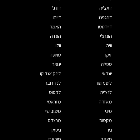
דאצ'יה
דודג'
דונגפנג
דייהו
דייהטסו
האמר
הונגצ'י
הונדה
וויה
וולוו
זיקר
טויוטה
טסלה
יגואר
יונדאי
לינק אנד קו
ליפמוטור
לנד רובר
לנצ'יה
לקסוס
מאזדה
מזראטי
מיני
מיצובישי
מקסוס
מרצדס
ניו
ניסאן
סאאב
סובארו