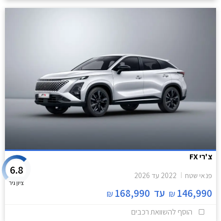
צ'רי FX
6.8
פנאי שטח
2022
עד
2026
ציון גיר
146,990
עד
168,990
₪
₪
הוסף להשוואת רכבים