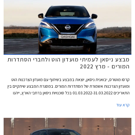
מבצע ניסאן לעמיתי מועדון הוט ולחברי הסתדרות
המורים - מרץ 2022
קרסו מוטורס, יבואנית ניסאן, יוצאת במבצע בשיתוף עם מועדון הצרכנות הוט
ומועדון הצרכנות אשמורת של הסתדרות המורים. במסגרת המבצע שיתקיים בין
התאריכים 01.03.2022-31.03.2022 בכל סוכנויות ניסאן ברחבי הארץ, ייהנו
הרוכשים מהנחות ממחיר המחירון ומהטבות אבזור. בדגמים נבחרים יוכלו
קרא עוד
הרוכשים לרכוש בהנחה את מערכת ניסאן קונקט המאפשרת בין היתר לקבל
מידע מרחוק אודות מפלס הדלק, מצב המצבר ולחץ האוויר בצמיגים, התרעה
ומידע על נוריות חיווי בלוח המחוונים, התרעה מפני שכחת ילדים ברכב, וקבלת
מידע אודות היסטורית הנסיעות.