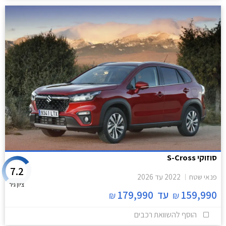
סוזוקי S-Cross
7.2
פנאי שטח
2022
עד
2026
ציון גיר
159,990
עד
179,990
₪
₪
הוסף להשוואת רכבים