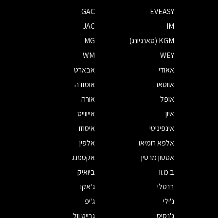
GAC
EVEASY
JAC
IM
KGM (סאנגיונג)
MG
WM
WEY
אאודי
אבארט
אווטאר
אומודה
אופל
אורה
איון
אייווייס
אינפיניטי
איסוזו
אלפא רומיאו
אלפין
אסטון מרטין
אקספנג
ב.מ.וו
ביואיק
בנטלי
ג'אקו
ג'ילי
ג'יפ
ג'נסיס
גרייט וול