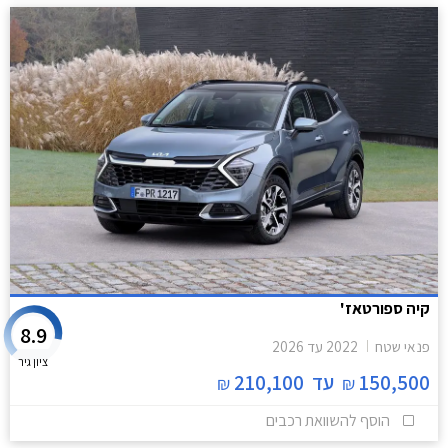
קיה ספורטאז'
8.9
פנאי שטח
2022
עד
2026
ציון גיר
150,500
עד
210,100
₪
₪
הוסף להשוואת רכבים