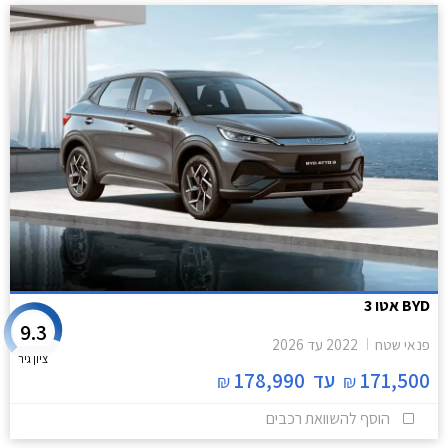
BYD אטו 3
9.3
פנאי שטח
2022
עד
2026
ציון גיר
171,500
עד
178,990
₪
₪
הוסף להשוואת רכבים