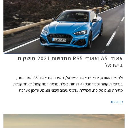
קמ"ש תוך 3.9 שניות, 0.2 שניות מהר יותר מהגרסה הסטנדרטית. אאודי RS5
קופה וספורטבק קומפטישן מאיצות מעמידה ל- 100 קמ"ש תוך 3.8 שניות, 0.1
שניות מהר יותר מהגרסה הסטנדרטית.
אאודי A5 ואאודי RS5 החדשות 2021 מושקות
בישראל
צ'מפיון מוטורס, יבואנית אאודי לישראל, משיקה את אאודי A5 המחודשת,
בגרסאות קופה וספורטבק (4 דלתות בעלת מראה דמוי קופה) לאחר קבלת
מתיחת פנים מקיפה, הכוללת עדכוני עיצוב חיצוני ופנימי, עדכון מערכת
מולטימדיה, והטמעת מערכת מיקרו-הייבריד 48V ביחידות ההנעה. כמו כן,
קרא עוד
שודרגו אבזור הנוחות והבטיחות.