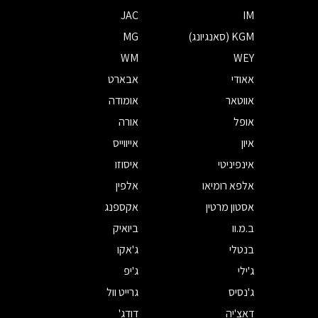
JAC
IM
KGM (סאנגיונג)
MG
WM
WEY
אאודי
אבארט
אווטאר
אומודה
אופל
אורה
איון
אייווייס
אינפיניטי
איסוזו
אלפא רומיאו
אלפין
אסטון מרטין
אקספנג
ב.מ.וו
ביואיק
בנטלי
ג'אקו
ג'ילי
ג'יפ
ג'נסיס
גרייט וול
דאצ'יה
דודג'