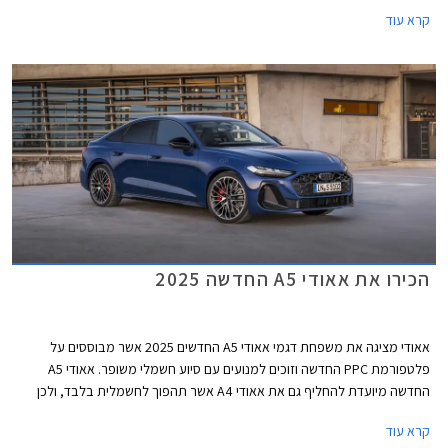
במרכב ליפטבק 5 דלתות בדומה לגרסת הספורטבק היוצאת. באירופה משווקת
קרא עוד
A5 גם בתצורת אוונט (סטיישן) שאינה מגיעה אלינו.
הכירו את אאודי A5 החדשה 2025
אאודי מציגה את משפחת דגמי אאודי A5 החדשים 2025 אשר מבוססים על
פלטפורמת PPC החדשה וזוכים למנועים עם סיוע חשמלי משופר. אאודי A5
החדשה מיועדת להחליף גם את אאודי A4 אשר תהפוך לחשמלית בלבד, ולכן
בניגוד לדור הקודם אשר שווק בתצורות קופה, קבריולט וספורטבק, הדור החדש
קרא עוד
ישווק לראשונה בתצורת אוונט (סטיישן) וסדאן שהינה למעשה דומה יותר לגרסת