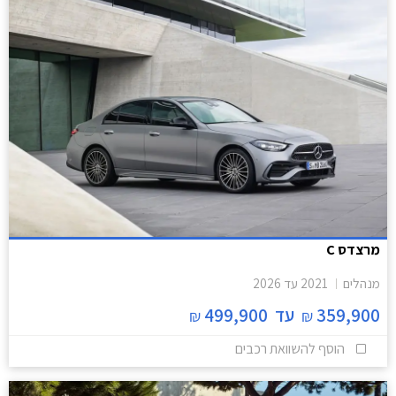
מרצדס C
מנהלים
2021
עד
2026
359,900
עד
499,900
₪
₪
הוסף להשוואת רכבים