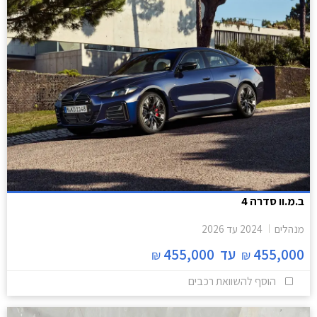
ב.מ.וו סדרה 4
מנהלים
2024
עד
2026
455,000
עד
455,000
₪
₪
הוסף להשוואת רכבים