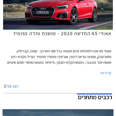
אאודי A5 החדשה 2020 - מושכת וחדה מתמיד
אאודי A5 זוכה למתיחת פנים מקיפה בכל סוגי המרכב - קופה, קבריולט,
וספורטבק, ומציגה מראה דינמי, אגרסיבי ומחודד מתמיד. הגריל הקדמי רחב
ושטוח יותר מבעבר, הפגוש הקדמי הונמך, ודיפיוזר בפגוש האחורי חותם שינויים
אווירודינמיים המשפרים גם את הביצועים. בנוסף עודכנו חתימות האור מלפנים
קרא עוד
ומאחור, לטובת הופעה דרמטית יותר.
הצג עוד
רכבים מתחרים