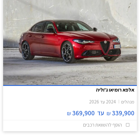
אלפא רומיאו ג'וליה
מנהלים
2024
עד
2026
339,900
עד
369,900
₪
₪
הוסף להשוואת רכבים