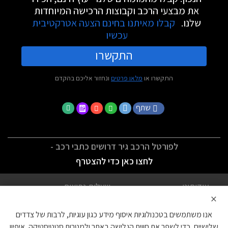
את מבצעי הרכב וקבוצות הרכישה המיוחדות
שלנו.
קבלו מאיתנו בחינם הצעה אטרקטיבית
עכשיו
התקשרו
התקשרו או
מלאו פרטים
ונחזור אליכם בהקדם
שתף
לפורטל הרכב גיר דרושים כתבי רכב -
לחצו כאן כדי להצטרף
אודותינו
שאלות נפוצות
×
לתנאי השימוש
מדיניות פרטיות
אנו משתמשים בטכנולוגיות איסוף מידע כגון עוגיות, לרבות של צדדים
הצהרת נגישות
צור קשר
שלישיים, כדי לשפר את חווית הגלישה באתר ולמטרות סטטיסטיקה, איפיון