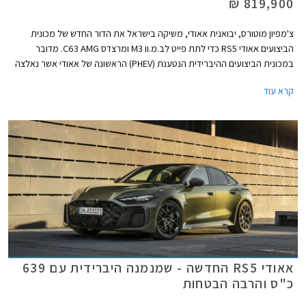
819,900 ₪
צ'מפיון מוטורס, יבואנית אאודי, משיקה בישראל את הדור החדש של מכונית
הביצועים אאודי RS5 כדי לתת פייט לב.מ.וו M3 ומרצדס C63 AMG. מדובר
במכונית הביצועים ההיברידית הנטענת (PHEV) הראשונה של אאודי אשר נאלצה
להוסיף כ- 500 ק"ג למשקלה על מנת לעמוד בתקנות הזיהום המחמירות
קרא עוד
באירופה, ומשקל עודף ידוע כאחד האויבים הגדולים ביותר של כל מכונית ספורט.
עם זאת, אאודי מצאה פתרון טכנולוגי ומבטיחה התנהגות כביש ההולמת את
דגמי RS הודות לדיפרנציאל אחורי חדש ומתקדם. מצד שני, כעת יכולה אאודי
להתפאר בהספק מרשים של 639 כ"ס המאפשר שיגור 0-100 קמ"ש תוך 3.6
שניות כיאה למפלצת ביצועים. המחיר עומד על 819,900 ₪.
אאודי RS5 החדשה - שמנמנה היברידית עם 639
כ"ס והרבה הבטחות