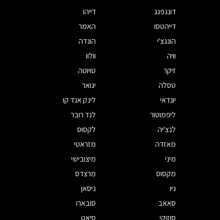
דונגפנג
דייהו
דייהטסו
האמר
הונגצ'י
הונדה
וויה
וולוו
זיקר
טויוטה
טסלה
יגואר
יונדאי
לינק אנד קו
ליפמוטור
לנד רובר
לנצ'יה
לקסוס
מאזדה
מזראטי
מיני
מיצובישי
מקסוס
מרצדס
ניו
ניסאן
סאאב
סובארו
סוזוקי
סיאט