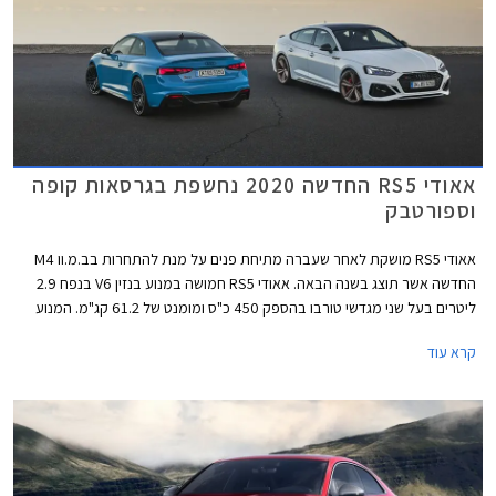
אאודי RS5 החדשה 2020 נחשפת בגרסאות קופה
וספורטבק
אאודי RS5 מושקת לאחר שעברה מתיחת פנים על מנת להתחרות בב.מ.וו M4
החדשה אשר תוצג בשנה הבאה. אאודי RS5 חמושה במנוע בנזין V6 בנפח 2.9
ליטרים בעל שני מגדשי טורבו בהספק 450 כ"ס ומומנט של 61.2 קג"מ. המנוע
משודך לתיבת 8 הילוכים אוטומטית פלנטרית ולהנעה כפולה קוואטרו עם חלוקת
קרא עוד
מומנט ביחס 40:60 לטובת הסרן האחורי. תאוצה 0-100 קמ"ש אורכת 3.9
שניות, והמהירות המרבית מוגבלת ל- 250 קמ"ש או 280 קמ"ש עם חבילת
דינמיק המוסיפה גם דיפרנציאל ספורט אחורי. המנוע שוקל 182 ק"ג בלבד וכולל
בתוך חלל ה- V את צמד מגדשי הטורבו, המייצרים לחץ גדישה של 1.5 באר.