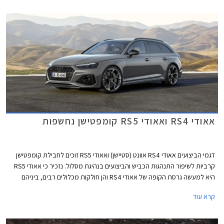
הספורטבק הקודמת ומגיעה במרכב 5 דלתות שימושי. לא נופתע אם דגמי
הקופה והקבריולט יוצגו בהמשך בשם שונה בדומה למהלך שמרצדס ביצעה עם
מרצדס CLE.
אאודי RS4 ואאודי RS5 קומפטישן נחשפות
דגמי הביצועים אאודי RS4 אוונט (סטיישן) ואאודי RS5 זוכים לחבילת קומפטישן
קרביות לשיפור התנהגות הכביש והביצועים בנהיגת מסלול. נזכיר כי אאודי RS5
היא למעשה גרסת הקופה של אאודי RS4 והן חולקות מכלולים רבים, ביניהם
יחידת ההנעה המורכבת ממנוע טווין טורבו בנזין V6 בנפח 2.9 ליטרים עם הספק
קרא עוד
מרבי של 450 כ"ס ומומנט מרבי של 61.2 קג"מ, תיבת 8 הילוכים אוטומטית,
ומערכת הנעה כפולה קוואטרו האגדית של אאודי. המהירות המרבית בדגמים
אלה מוגבלת ל- 290 קמ"ש. אאודי RS4 אוונט קומפטישן מאיצה מעמידה ל- 100