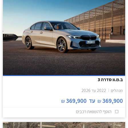
ב.מ.וו סדרה 3
מנהלים
2022
עד
2026
369,900
עד
369,900
₪
₪
הוסף להשוואת רכבים