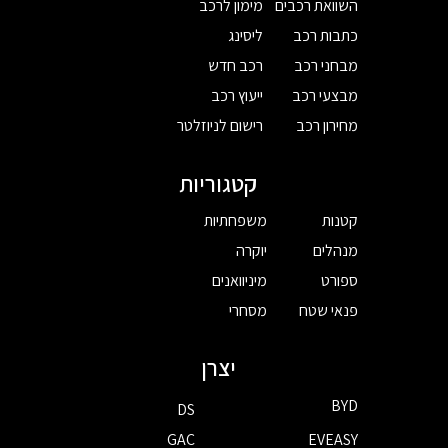
השוואת רכבים
מימון לרכב
כתבות רכב
ליסינג
מבחני רכב
רכב חדש
מבצעי רכב
ייעוץ רכב
מחירון רכב
רישום לניוזלטר
קטגוריות
קטנות
משפחתיות
מנהלים
יוקרה
ספורט
מיניוואנים
פנאי שטח
מסחרי
יצרן
BYD
DS
GAC
EVEASY