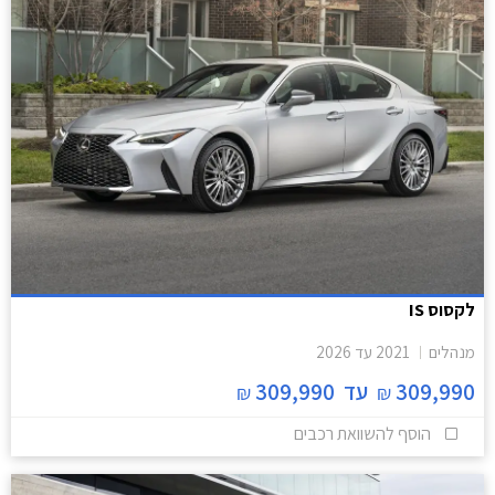
לקסוס IS
מנהלים
2021
עד
2026
309,990
עד
309,990
₪
₪
הוסף להשוואת רכבים