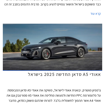
כבר משווקים בישראל והשאר צפויים להגיע בקרוב. מרבית הדגמים בסבב זה זכו
בציון מרבי של 5 כוכבים, פרט לשני דגמים שקיבלו ציון של 4 כוכבים - רנו 5
קרא עוד
החשמלית שלא הרשימה בסעיף מערכות העזר לנהג ו- MG ZS הייבריד אשר לא
הרשים בסעיף ההגנה על הנוסעים.
אאודי A5 סדאן החדשה 2025 בישראל
צ'מפיון מוטורס, יבואנית אאודי לישראל, משיקה את אאודי A5 סדאן המבוססת
על פלטפורמת PPC החדשה ולמעשה מחליפה את אאודי A5 ספורטבק וגם את
אאודי A4 אשר תהפוך לחשמלית בלבד. למרות שהדגם משווק כסדאן, מדובר