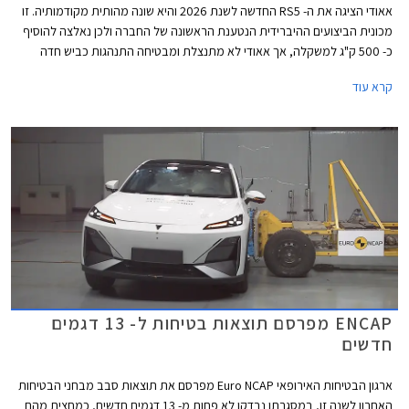
אאודי הציגה את ה- RS5 החדשה לשנת 2026 והיא שונה מהותית מקודמותיה. זו
מכונית הביצועים ההיברידית הנטענת הראשונה של החברה ולכן נאלצה להוסיף
כ- 500 ק"ג למשקלה, אך אאודי לא מתנצלת ומבטיחה התנהגות כביש חדה
הודות לדיפרנציאל אחורי מתוחכם המצמצם תת-היגוי ומאפשר דריפטים נשלטים
קרא עוד
ומהנים. להנעה ההיברידית יש גם צדדים טובים כמו הספק אדיר של 639 כ"ס
ומומנט חשמלי זמין בסל"ד נמוך המאפשרים שיגור 0-100 קמ"ש תוך 3.6 שניות.
ENCAP מפרסם תוצאות בטיחות ל- 13 דגמים
חדשים
ארגון הבטיחות האירופאי Euro NCAP מפרסם את תוצאות סבב מבחני הבטיחות
האחרון לשנה זו, במסגרתו נבדקו לא פחות מ- 13 דגמים חדשים, כמחצית מהם