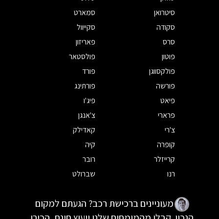
סיטרואן
סמארט
סקודה
סקייוול
סרס
פאריזון
פוטון
פולסטאר
פולקסווגן
פורד
פורשה
פורתינג
פיאט
פיג'ו
פרארי
צ'אנגן
צ'רי
קאדילק
קופרה
קיה
קרייזלר
רובר
רנו
שברולט
מעוניינים ברכישת רכב? הגעתם למקום
הנכון. קבלו מהמומחים שלנו ייעוץ חינם, הכירו