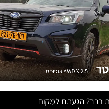
טר
2.5 AWD X אוטומט
שת רכב? הגעתם למקום