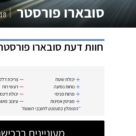
סובארו פורסטר
18
חוות דעת
סובארו פורסטר
יכולת שטח
צריכת דלק ו
נוחות נסיעה
רעשי רוח
מרווח פנימי
יכולת דינמ
מוניטין אמינות
עיצוב פושר
״
המומלץ בסגמנט לחובבי השטח
״
מעוניינים ברכי