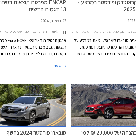
קרוסטרק ופורסטר במבצע -
ENCAP מפרסם תוצאות בטיחו
13 דגמים חדשים
03 דצמבר, 2024
בצעי רכב, פנאי שטח, סובארו, סובארו פורסטר 2024-2026סובארו קרוסטרק 2023-2026
תגיות:
חדשות רכב, רכב חשמלי, סובארו פורסטר 2024-2026, אאודי A5 סדאן 2024-2026, וולוו EX30 2024-2026, ליפמוטור C10 2024-2026, לקסוס 23-2026
נית סובארו לישראל, יוצאת במבצע על
ארגון הבטיחות האיר
 סובארו קרוסטרק וסובארו פורסטר,
תוצאות סבב מבחני הבטיחות האחרון לשנה 
במסגרתו יקבלו הרוכשים הטבה בשווי 10,000 ₪
במסגרתו נבדקו לא פחות מ- 13 
הכוללת הרחבת אחריות מ- 3 שנים ל- 5 שנים או עד
כמחצית מהם כבר משווקים בישראל והשאר 
קרא עוד
100,0 ק"מ, מבחר צבעים לבחירה ללא עלות
להגיע בקרוב. מרבית הדגמים בסבב זה זכו 
נוספת, וחבילת אבזור הכוללת מקרר בנפח 30
מרבי של 5 כוכבים, פרט לשני דגמים שקיב
כת חילוץ, וערכת קפה. בדגמי קרוסטרק
4 כוכבים - רנו 5 החשמלית שלא הרשימ
יקבלו הרוכשים גם שקע 12V בתא המטען. המבצע
מערכות העזר לנהג ו- MG ZS הייבר
ולמות התצוגה של החברה בין
הרשים בסעיף ההגנה על הנוסעים.
סובארו בהנחה של 20,000 ₪ למי
סובארו פורסטר 2024 נחשף