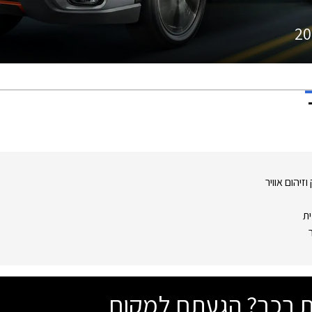
20
זיהום אוויר
ית
שת רכב? הגעתם למקום