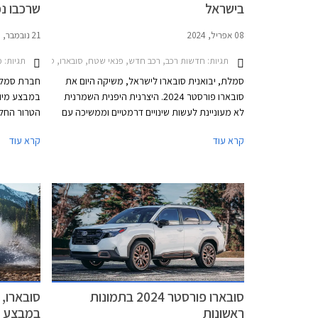
בישראל
שרכבו נ
08 אפריל, 2024
21 נובמבר, 2023
תגיות:
תגיות:
חדשות רכב, רכב חדש, פנאי שטח, סובארו, סובארו פורסטר 2022-2024, סובארו פורסטר 2024-2026מחירון רכב
מב
סמלת, יבואנית סובארו לישראל, משיקה היום את
חברת סמלת,
סובארו פורסטר 2024. היצרנית היפנית השמרנית
במבצע מיוח
לא מעוניינת לעשות שינויים דרמטיים וממשיכה עם
אותו מתכון שהפך את הדגם לפופולרי בארה"ב.
קרא עוד
קרא עוד
סובארו פורסטר החדש מבוסס על פלטפורמה
משודרגת של הדור היוצא ומצויד באותו מנוע בוקסר
גמר המלאי
ותיק בנפח 2.5 ליטרים אך העיצוב חדש, רשימת
הוכר כנפג
האבזור שופרה ומערכות הבטיחות שודרגו.
ברזל, ושמח
סובארו פורסטר 2024 בתמונות
סובארו, 
ראשונות
במבצע