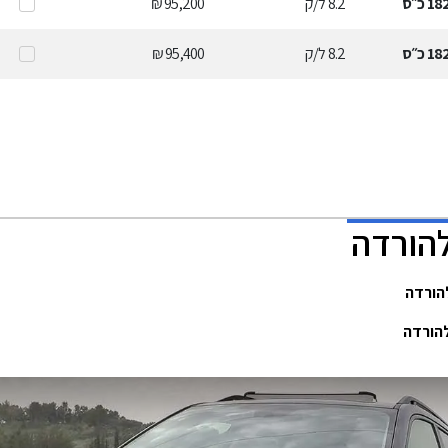
18
כ״ס
8.2
ל/ק
95,200 ₪
18
כ״ס
8.2
ל/ק
95,400 ₪
להורדה