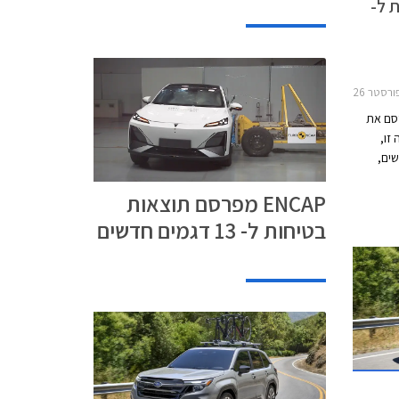
ת ל-
LBX 20מיני קאנטרימן 2024-2026
ופאי Euro NCAP מפרסם את
זו,
דגמים חדשים,
צפויים
ENCAP מפרסם תוצאות
בציון
לו ציון של
בטיחות ל- 13 דגמים חדשים
ה בסעיף
יד אשר לא