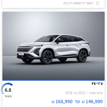
הוסף להשוואת רכבים
צ'רי FX
6.8
פנאי שטח
2022
עד
2026
ציון גיר
146,990
עד
168,990
₪
₪