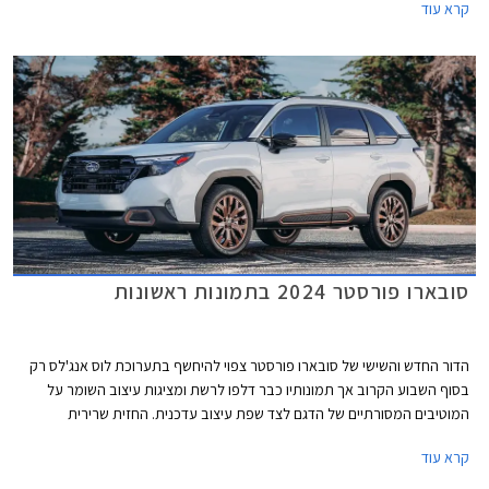
קרא עוד
הבטיחות שודרגו. עוד מבטיחה סובארו כי גרסה היברידית תגיע בהמשך.
סובארו פורסטר 2024 בתמונות ראשונות
הדור החדש והשישי של סובארו פורסטר צפוי להיחשף בתערוכת לוס אנג'לס רק
בסוף השבוע הקרוב אך תמונותיו כבר דלפו לרשת ומציגות עיצוב השומר על
המוטיבים המסורתיים של הדגם לצד שפת עיצוב עדכנית. החזית שרירית
וספורטיבית יותר הודות לגריל קדמי רחב בגימור שחור מבריק ויחידות תאורה
קרא עוד
הנראות כאילו הן מפוצלות. הפגוש מציג עיצוב נקי יחסית עם עיטור דמוי מגלש
קדמי ופנסי ערפל קטנים בתוך מסגרת בצורת משולש.