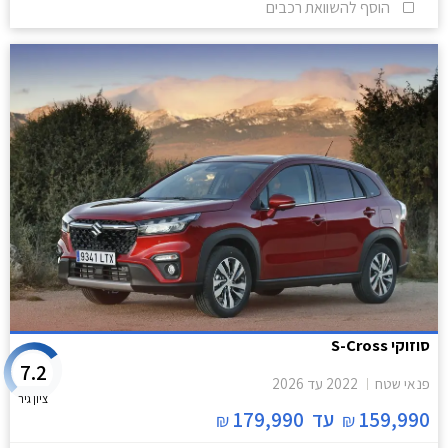
הוסף להשוואת רכבים
סוזוקי S-Cross
7.2
פנאי שטח
2022
עד
2026
ציון גיר
159,990
עד
179,990
₪
₪