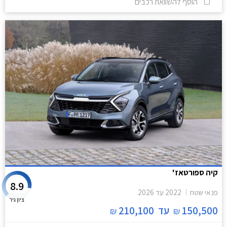
הוסף להשוואת רכבים
קיה ספורטאז'
8.9
פנאי שטח
2022
עד
2026
ציון גיר
150,500
עד
210,100
₪
₪