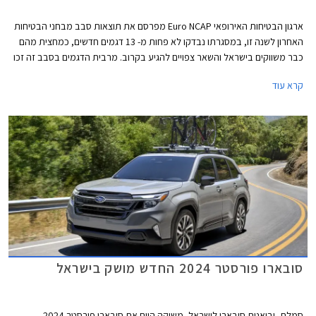
ארגון הבטיחות האירופאי Euro NCAP מפרסם את תוצאות סבב מבחני הבטיחות
האחרון לשנה זו, במסגרתו נבדקו לא פחות מ- 13 דגמים חדשים, כמחצית מהם
כבר משווקים בישראל והשאר צפויים להגיע בקרוב. מרבית הדגמים בסבב זה זכו
בציון מרבי של 5 כוכבים, פרט לשני דגמים שקיבלו ציון של 4 כוכבים - רנו 5
קרא עוד
החשמלית שלא הרשימה בסעיף מערכות העזר לנהג ו- MG ZS הייבריד אשר לא
הרשים בסעיף ההגנה על הנוסעים.
סובארו פורסטר 2024 החדש מושק בישראל
סמלת, יבואנית סובארו לישראל, משיקה היום את סובארו פורסטר 2024.