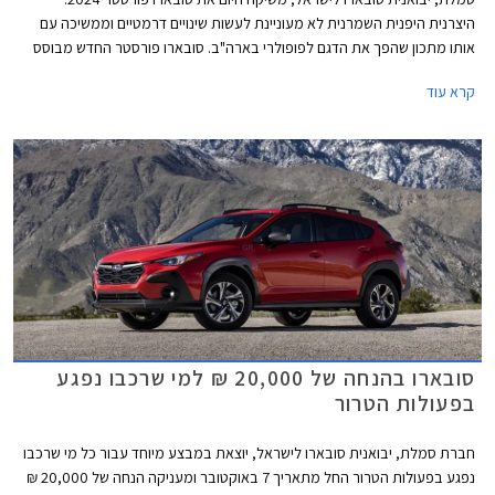
היצרנית היפנית השמרנית לא מעוניינת לעשות שינויים דרמטיים וממשיכה עם
אותו מתכון שהפך את הדגם לפופולרי בארה"ב. סובארו פורסטר החדש מבוסס
על פלטפורמה משודרגת של הדור היוצא ומצויד באותו מנוע בוקסר ותיק בנפח
קרא עוד
2.5 ליטרים אך העיצוב חדש, רשימת האבזור שופרה ומערכות הבטיחות שודרגו.
סובארו בהנחה של 20,000 ₪ למי שרכבו נפגע
בפעולות הטרור
חברת סמלת, יבואנית סובארו לישראל, יוצאת במבצע מיוחד עבור כל מי שרכבו
נפגע בפעולות הטרור החל מתאריך 7 באוקטובר ומעניקה הנחה של 20,000 ₪