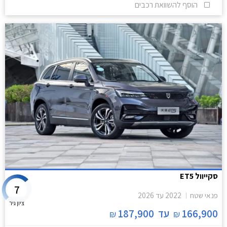
הוסף להשוואת רכבים
סקייוול ET5
7
פנאי שטח
2022
עד
2026
ציון גיר
166,900
עד
187,900
₪
₪