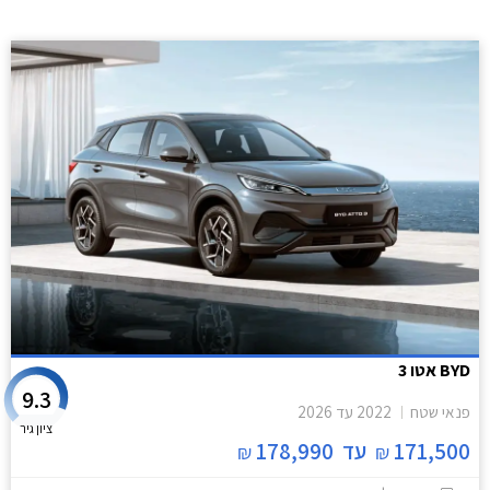
BYD אטו 3
9.3
פנאי שטח
2022
עד
2026
ציון גיר
171,500
עד
178,990
₪
₪