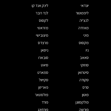
יונדאי
לינק אנד קו
ליפמוטור
לנד רובר
לנצ'יה
לקסוס
מאזדה
מזראטי
מיני
מיצובישי
מקסוס
מרצדס
ניו
ניסאן
סאאב
סובארו
סוזוקי
סיאט
סיטרואן
סמארט
סקודה
סקייוול
סרס
פאריזון
פוטון
פולסטאר
פולקסווגן
פורד
פורשה
פורתינג