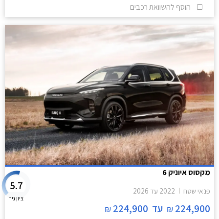
הוסף להשוואת רכבים
מקסוס איוניק 6
5.7
פנאי שטח
2022
עד
2026
ציון גיר
224,900
עד
224,900
₪
₪