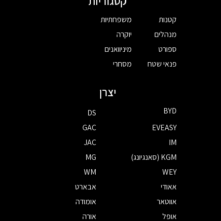
קטגוריות
קטנות
משפחתיות
מנהלים
יוקרה
ספורט
מיניוואנים
פנאי שטח
מסחרי
יצרן
BYD
DS
GAC
EVEASY
JAC
IM
KGM (סאנגיונג)
MG
WM
WEY
אאודי
אבארט
אווטאר
אומודה
אופל
אורה