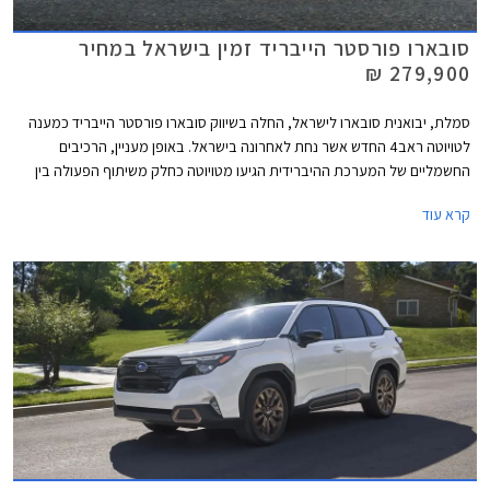
סובארו פורסטר הייבריד זמין בישראל במחיר
279,900 ₪
סמלת, יבואנית סובארו לישראל, החלה בשיווק סובארו פורסטר הייבריד כמענה
לטויוטה ראב4 החדש אשר נחת לאחרונה בישראל. באופן מעניין, הרכיבים
החשמליים של המערכת ההיברידית הגיעו מטויוטה כחלק משיתוף הפעולה בין
היצרניות. הדגם ישווק ברמת האבזור הבכירה במחיר 279,900 ₪, יקר ב-
קרא עוד
21,000 ₪ מגרסת הבנזין המקבילה אך זול ב- 20,000 ₪ מטויוטה ראב4
בגרסת ההנעה הכפולה.