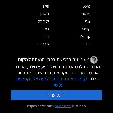
פיאט
פיג'ו
פרארי
צ'אנגן
צ'רי
קאדילק
קופרה
קיה
קרייזלר
רובר
רנו
שברולט
מעוניינים ברכישת רכב? הגעתם למקום
הנכון. קבלו מהמומחים שלנו ייעוץ חינם, הכירו
את מבצעי הרכב וקבוצות הרכישה המיוחדות
שלנו.
קבלו מאיתנו בחינם הצעה אטרקטיבית
עכשיו
התקשרו
התקשרו או
מלאו פרטים
ונחזור אליכם בהקדם