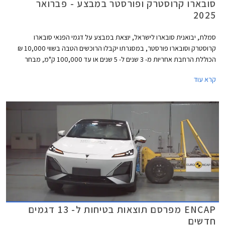
סובארו קרוסטרק ופורסטר במבצע - פברואר
2025
סמלת, יבואנית סובארו לישראל, יוצאת במבצע על דגמי הפנאי סובארו
קרוסטרק וסובארו פורסטר, במסגרתו יקבלו הרוכשים הטבה בשווי 10,000 ₪
הכוללת הרחבת אחריות מ- 3 שנים ל- 5 שנים או עד 100,000 ק"מ, מבחר
צבעים לבחירה ללא עלות נוספת, וחבילת אבזור הכוללת מקרר בנפח 30
קרא עוד
ליטרים, ערכת חילוץ, וערכת קפה. בדגמי קרוסטרק יקבלו הרוכשים גם שקע 12V
בתא המטען. המבצע נערך בכל אולמות התצוגה של החברה בין התאריכים 3-
28 בפברואר 2025.
ENCAP מפרסם תוצאות בטיחות ל- 13 דגמים
חדשים