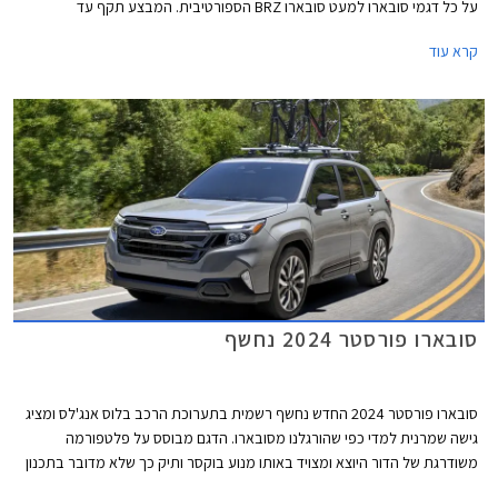
על כל דגמי סובארו למעט סובארו BRZ הספורטיבית. המבצע תקף עד
30.11.2023 או עד גמר המלאי ומיועד לאנשים שהרכב אשר בבעלותם הוכר
קרא עוד
כנפגע מס רכוש בעקבות מלחמת חרבות ברזל, ושמחזיקים באישור לכך.
סובארו פורסטר 2024 נחשף
סובארו פורסטר 2024 החדש נחשף רשמית בתערוכת הרכב בלוס אנג'לס ומציג
גישה שמרנית למדי כפי שהורגלנו מסובארו. הדגם מבוסס על פלטפורמה
משודרגת של הדור היוצא ומצויד באותו מנוע בוקסר ותיק כך שלא מדובר בתכנון
חדש מהיסוד, אך העיצוב חדש לחלוטין, רשימת האבזור שופרה, ומערכות