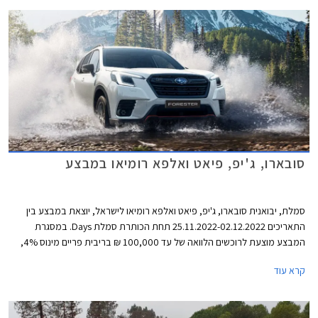
סובארו, ג'יפ, פיאט ואלפא רומיאו במבצע
סמלת, יבואנית סובארו, ג'יפ, פיאט ואלפא רומיאו לישראל, יוצאת במבצע בין
התאריכים 25.11.2022-02.12.2022 תחת הכותרת סמלת Days. במסגרת
המבצע מוצעת לרוכשים הלוואה של עד 100,000 ₪ בריבית פריים מינוס 4%,
כלומר ריבית של 0.25% נכון להיום. לחילופין יוכלו רוכשי דגמי אלפא רומיאו וג'יפ
קרא עוד
לבחור בהלוואה של עד 300,000 ₪ בריבית פריים מינוס 0.5%, כלומר ריבית
של 3.75% נכון להיום. כל מסלולי המימון מוצעים לתקופה של עד 60 חודשים
וכוללים עמלת הקמה בסך 1.5% ממחיר הרכב ודמי משכון ושעבוד בסך 350 ₪,