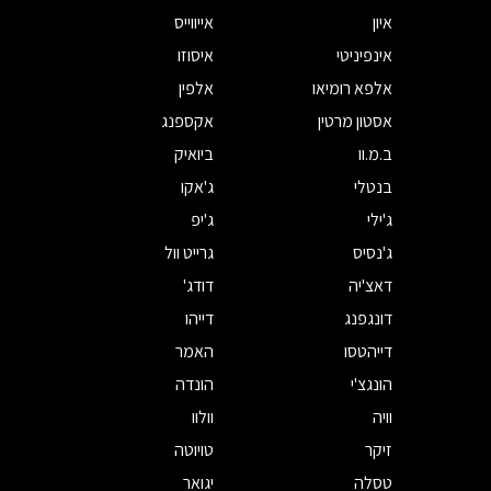
איון
אייווייס
אינפיניטי
איסוזו
אלפא רומיאו
אלפין
אסטון מרטין
אקספנג
ב.מ.וו
ביואיק
בנטלי
ג'אקו
ג'ילי
ג'יפ
ג'נסיס
גרייט וול
דאצ'יה
דודג'
דונגפנג
דייהו
דייהטסו
האמר
הונגצ'י
הונדה
וויה
וולוו
זיקר
טויוטה
טסלה
יגואר