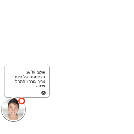
שלום 👋 אני
הצ'אטבוט של האתר!
צריך עזרה? התחל
שיחה.