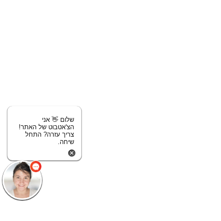
שלום 👋 אני
הצ'אטבוט של האתר!
צריך עזרה? התחל
שיחה.